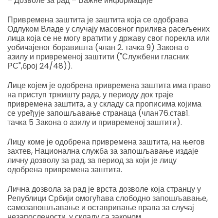
– Дозволе за рад – Важне информације
Привремена заштита је заштита која се одобрава
Одлуком Владе у случају масовног прилива расељених
лица која се не могу вратити у државу свог порекла или
уобичајеног боравишта (члан 2. тачка 9) Закона о
азилу и привременој заштити ("Службени гласник
РС",број 24/48)).
Лице којем је одобрена привремена заштита има право
на приступ тржишту рада, у периоду док траје
привремена заштита, а у складу са прописима којима
се уређује запошљавање странаца (члан76.став1.
тачка 5 Закона о азилу и привременој заштити).
Лицу коме је одобрена привремена заштита, на његов
захтев, Национална служба за запошљавање издаје
личну дозволу за рад, за период за који је лицу
одобрена привремена заштита.
Лична дозвола за рад је врста дозволе која странцу у
Републици Србији омогућава слободно запошљавање,
самозапошљавање и оставривање права за случај
незапослености, у складу са законом.