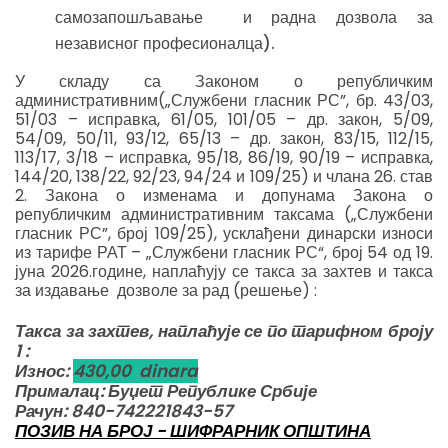
самозапошљавање и радна дозвола за
независног професионалца).
У складу са Законом о републичким
административним(„Службени гласник РС”, бр. 43/03,
51/03 – исправка, 61/05, 101/05 – др. закон, 5/09,
54/09, 50/11, 93/12, 65/13 – др. закон, 83/15, 112/15,
113/17, 3/18 – исправка, 95/18, 86/19, 90/19 – исправка,
144/20, 138/22, 92/23, 94/24 и 109/25) и члана 26. став
2. Закона о изменама и допунама Закона о
републичким административним таксама („Службени
гласник РС”, број 109/25), усклађени динарски износи
из тарифе РАТ – „Службени гласник РС“, број 54 од 19.
јуна 2026.године, наплаћују се такса за захтев и такса
за издавање дозволе за рад (решење) :
Такса за захтев, наплаћује се по тарифном броју
1 :
Износ:
430,00 dinara
Прималац: Буџет Републике Србије
Рачун: 840-742221843-57
ПОЗИВ НА БРОЈ - ШИФРАРНИК ОПШТИНА