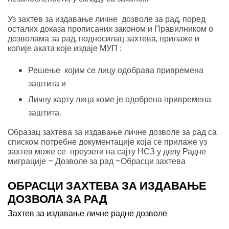
Уз захтев за издавање личне дозволе за рад, поред
осталих доказа прописаних законом и Правилником о
дозволама за рад, подносилац захтева, прилаже и
копије аката које издаје МУП :
Решење којим се лицу одобрава привремена
заштита и
Личну карту лица коме је одобрена привремена
заштита.
Образац захтева за издавање личне дозволе за рад са
списком потребне документације која се прилаже уз
захтев може се преузети на сајту НСЗ у делу Радне
миграције – Дозволе за рад –Обрасци захтева
ОБРАСЦИ ЗАХТЕВА ЗА ИЗДАВАЊЕ
ДОЗВОЛА ЗА РАД
Захтев за издавање личне радне дозволе