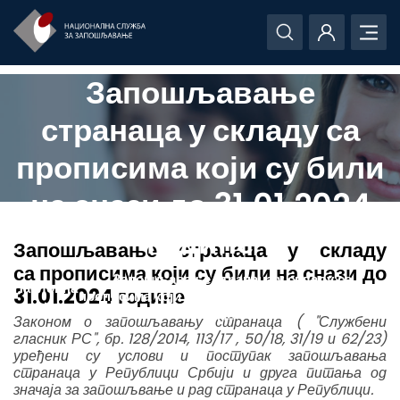
Запошљавање
странаца у складу са
прописима који су били
на снази до 31.01.2024
године
Запошљавање странаца у складу
са прописима који су били на снази до
Запошљавање странаца у складу са
Насловна
31.01.2024 године
прописима који су били на снази до 31.01.2024
године
Законом о запошљавању странаца ( "Службени
гласник РС", бр. 128/2014, 113/17 , 50/18, 31/19 и 62/23)
уређени су услови и поступак запошљавања
странаца у Републици Србији и друга питања од
значаја за запошљвање и рад странаца у Републици.