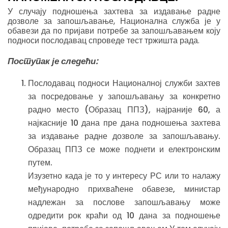
У случају подношења захтева за издавање радне
дозволе за запошљавање, Национална служба је у
обавези да по пријави потребе за запошљавањем коју
подноси послодавац спроведе тест тржишта рада.
Поступак је следећи:
Послодавац подноси Националној служби захтев
за посредовање у запошљавању за конкретно
радно место (Образац ППЗ), најраније 60, а
најкасније 10 дана пре дана подношења захтева
за издавање радне дозволе за запошљавању.
Образац ППЗ се може поднети и електронским
путем.
Изузетно када је то у интересу РС или то налажу
међународно прихваћене обавезе, министар
надлежан за послове запошљавању може
одредити рок краћи од 10 дана за подношење