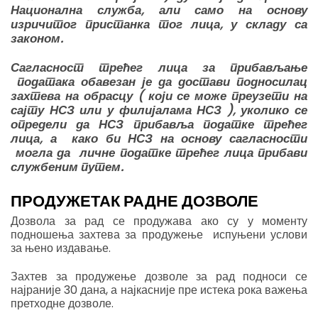
Национална служба, али само на основу
изричитог пристанка тог лица, у складу са
законом.
Сагласност трећег лица за прибављање
података обавезан је да достави подносилац
захтева на обрасцу ( који се може преузети на
сајту НСЗ или у филијалама НСЗ ), уколико се
определи да НСЗ прибавља податке трећег
лица, а како би НСЗ на основу сагласности
могла да личне податке трећег лица прибави
службеним путем.
ПРОДУЖЕТАК РАДНЕ ДОЗВОЛЕ
Дозвола за рад се продужава ако су у моменту
подношења захтева за продужење испуњени услови
за њено издавање.
Захтев за продужење дозволе за рад подноси се
најраније 30 дана, а најкасније пре истека рока важења
претходне дозволе.