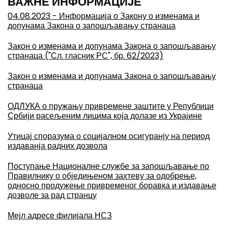
ВАЖНЕ ИНФОРМАЦИЈЕ
04.08.2023 - Информација о Закону о изменама и
допунама Закона о запошљавању странаца
Закон о изменама и допунама Закона о запошљавању
странаца ("Сл. гласник РС", бр. 62/2023)
Закон о изменама и допунама Закона о запошљавању
странаца
ОДЛУКА о пружању привремене заштите у Републици
Србији расељеним лицима која долазе из Украјине
Утицај споразума о социјалном осигуранју на период
издаванја радних дозвола
Поступање Националне службе за запошљавање по
Правилнику о обједињеном захтеву за одобрење,
односно продужење привременог боравка и издавање
дозволе за рад странцу
Мејл адресе филијала НСЗ