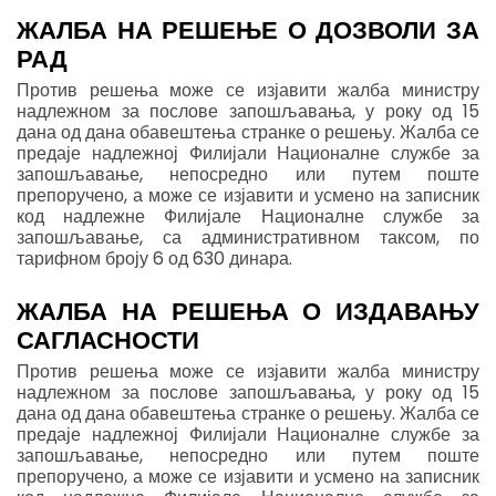
ЖАЛБА НА РЕШЕЊЕ О ДОЗВОЛИ ЗА
РАД
Против решења може се изјавити жалба министру
надлежном за послове запошљавања, у року од 15
дана од дана обавештења странке о решењу. Жалба се
предаје надлежној Филијали Националне службе за
запошљавање, непосредно или путем поште
препоручено, а може се изјавити и усмено на записник
код надлежне Филијале Националне службе за
запошљавање, са административном таксом, по
тарифном броју 6 од 630 динара.
ЖАЛБА НА РЕШЕЊА О ИЗДАВАЊУ
САГЛАСНОСТИ
Против решења може се изјавити жалба министру
надлежном за послове запошљавања, у року од 15
дана од дана обавештења странке о решењу. Жалба се
предаје надлежној Филијали Националне службе за
запошљавање, непосредно или путем поште
препоручено, а може се изјавити и усмено на записник