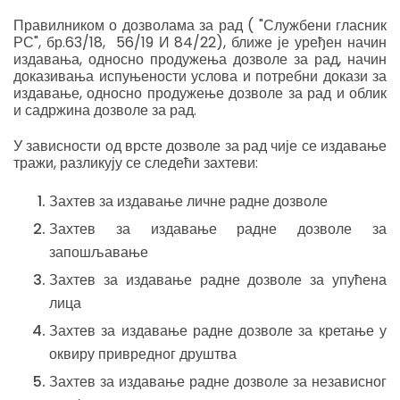
Правилником о дозволама за рад ( "Службени гласник
РС", бр.63/18, 56/19 И 84/22), ближе је уређен начин
издавања, односно продужења дозволе за рад, начин
доказивања испуњености услова и потребни докази за
издавање, односно продужење дозволе за рад и облик
и садржина дозволе за рад.
У зависности од врсте дозволе за рад чије се издавање
тражи, разликују се следећи захтеви:
Захтев за издавање личне радне дозволе
Захтев за издавање радне дозволе за
запошљавање
Захтев за издавање радне дозволе за упућена
лица
Захтев за издавање радне дозволе за кретање у
оквиру привредног друштва
Захтев за издавање радне дозволе за независног