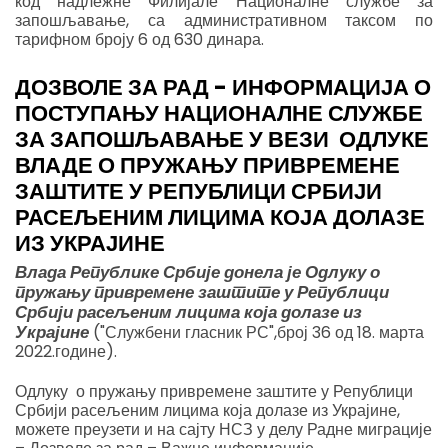
код надлежне Филијале Националне службе за
запошљавање, са административном таксом по
тарифном броју 6 од 630 динара.
ДОЗВОЛЕ ЗА РАД - ИНФОРМАЦИЈА О
ПОСТУПАЊУ НАЦИОНАЛНЕ СЛУЖБЕ
ЗА ЗАПОШЉАВАЊЕ У ВЕЗИ ОДЛУКЕ
ВЛАДЕ О ПРУЖАЊУ ПРИВРЕМЕНЕ
ЗАШТИТЕ У РЕПУБЛИЦИ СРБИЈИ
РАСЕЉЕНИМ ЛИЦИМА КОЈА ДОЛАЗЕ
ИЗ УКРАЈИНЕ
Влада Републике Србије донела је Одлуку о
пружању привремене заштите у Републици
Србији расељеним лицима која долазе из
Украјине
("Службени гласник РС",број 36 од 18. марта
2022.године).
Одлуку о пружању привремене заштите у Републици
Србији расељеним лицима која долазе из Украјине,
можете преузети и на сајту НСЗ у делу Радне миграције