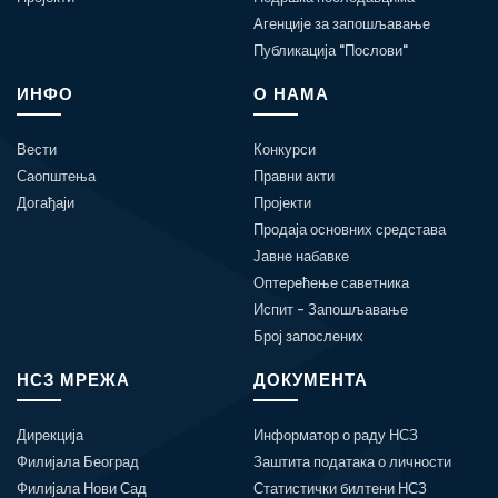
Агенције за запошљавање
Публикација "Послови"
ИНФО
О НАМА
Вести
Конкурси
Саопштења
Правни акти
Догађаји
Пројекти
Продаја основних средстава
Јавне набавке
Оптерећење саветника
Испит - Запошљавање
Број запослених
НСЗ МРЕЖА
ДОКУМЕНТА
Дирекција
Информатор о раду НСЗ
Филијала Београд
Заштита података о личности
Филијала Нови Сад
Статистички билтени НСЗ