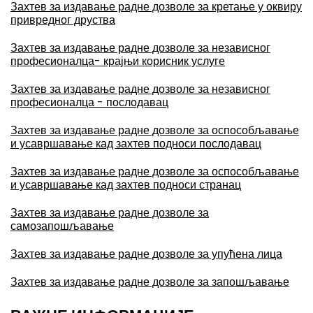
Захтев за издавање радне дозволе за кретање у оквиру
привредног друства
Захтев за издавање радне дозволе за независног
професионалца- крајњи корисник услуге
Захтев за издавање радне дозволе за независног
професионалца - послодавац
Захтев за издавање радне дозволе за оспособљавање
и усавршавање кад захтев подноси послодавац
Захтев за издавање радне дозволе за оспособљавање
и усавршавање кад захтев подноси странац
Захтев за издавање радне дозволе за
самозапошљавање
Захтев за издавање радне дозволе за упућена лица
Захтев за издавање радне дозволе за запошљавање