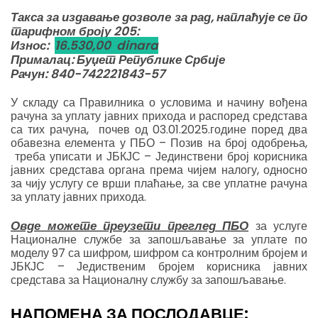
Такса за издавање дозволе за рад, наплаћује се по
тарифном броју 205:
Износ:
16.530,00 dinara
Прималац: Буџет Републике Србије
Рачун: 840-742221843-57
У складу са Правилника о условима и начину вођена
рачуна за уплату јавних прихода и распоред средстава
са тих рачуна, почев од 03.01.2025.године поред два
обавезна елемента у ПБО – Позив на број одобрења,
треба уписати и ЈБКЈС – Јединствени број корисника
јавних средстава органа према чијем налогу, односно
за чију услугу се врши плаћање, за све уплатне рачуна
за уплату јавних прихода.
Овде можете преузети преглед ПБО
за услуге
Националне службе за запошљавање за уплате по
моделу 97 са шифром, шифром са контролним бројем и
ЈБКЈС – Једиственим бројем корисника јавних
средстава за Националну службу за запошљавање.
НАПОМЕНА ЗА ПОСЛОДАВЦЕ: