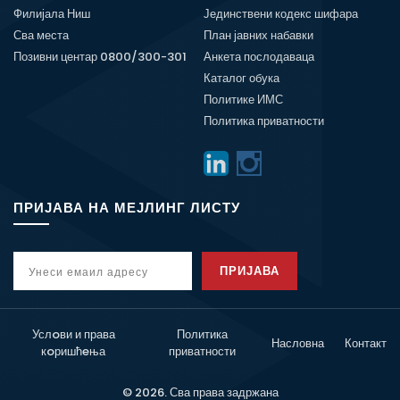
Филијала Ниш
Јединствени кодекс шифара
Сва места
План јавних набавки
Позивни центар 0800/300-301
Анкета послодаваца
Каталог обука
Политике ИМС
Политика приватности
ПРИЈАВА НА МЕЈЛИНГ ЛИСТУ
ПРИЈАВА
Услoви и права
Политика
Насловна
Контакт
кoришћeња
приватности
© 2026. Сва права задржана