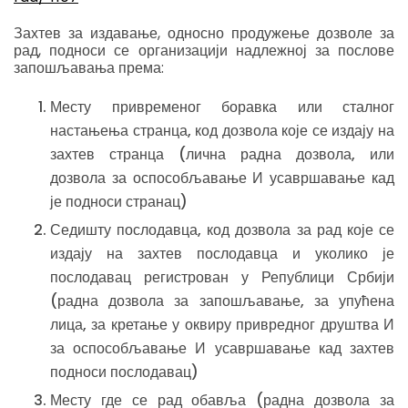
Захтев за издавање, односно продужење дозволе за
рад, подноси се организацији надлежној за послове
запошљавања према:
Месту привременог боравка или сталног
настањења странца, код дозвола које се издају на
захтев странца (лична радна дозвола, или
дозвола за оспособљавање И усавршавање кад
је подноси странац)
Седишту послодавца, код дозвола за рад које се
издају на захтев послодавца и уколико је
послодавац регистрован у Републици Србији
(радна дозвола за запошљавање, за упућена
лица, за кретање у оквиру привредног друштва И
за оспособљавање И усавршавање кад захтев
подноси послодавац)
Месту где се рад обавља (радна дозвола за