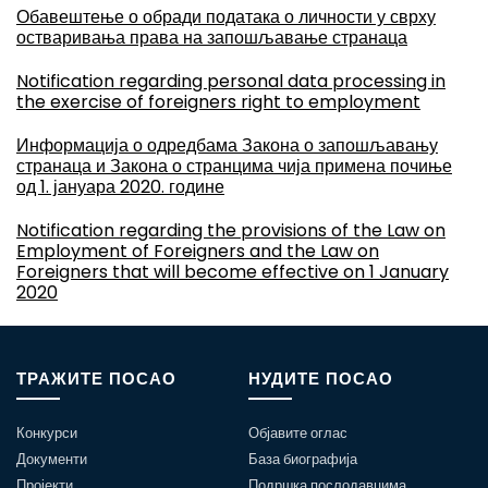
Обавештење о обради података о личности у сврху
остваривања права на запошљавање странаца
Notification regarding personal data processing in
the exercise of foreigners right to employment
Информација о одредбама Закона о запошљавању
странаца и Закона о странцима чија примена почиње
од 1. јануара 2020. године
Notification regarding the provisions of the Law on
Employment of Foreigners and the Law on
Foreigners that will become effective on 1 January
2020
ТРАЖИТЕ ПОСАО
НУДИТЕ ПОСАО
Конкурси
Објавите оглас
Документи
База биографија
Пројекти
Подршка послодавцима