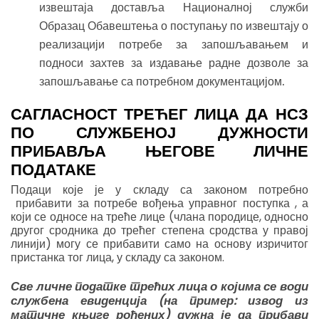
извештаја доставља Националној служби
Образац Обавештења о поступању по извештају о
реализацији потребе за запошљавањем и
подноси захтев за издавање радне дозволе за
запошљавање са потребном документацијом.
САГЛАСНОСТ ТРЕЋЕГ ЛИЦА ДА НСЗ
ПО СЛУЖБЕНОЈ ДУЖНОСТИ
ПРИБАВЉА ЊЕГОВЕ ЛИЧНЕ
ПОДАТАКЕ
Подаци које је у складу са законом потребно
прибавити за потребе вођења управног поступка , а
који се односе на треће лице (члана породице, односно
другог сродника до трећег степена сродства у правој
линији) могу се прибавити само на основу изричитог
пристанка тог лица, у складу са законом.
Све личне податке трећих лица о којима се води
службена евиденција (на пример: извод из
матичне књиге рођених) дужна је да прибави