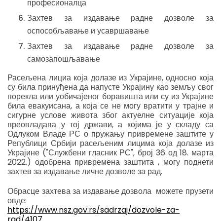
професионалца
Захтев за издавање радне дозволе за
оспособљавање и усавршавање
Захтев за издавање радне дозволе за
самозапошљавање
Расељена лициа која долазе из Украјине, односно која
су била принуђена да напусте Украјину као земљу свог
порекла или уобичајеног боравишта или су из Украјине
била евакуисана, а која се не могу вратити у трајне и
сигурне услове живота због актуелне ситуације која
преовладава у тој држави, а којима је у складу са
Одлуком Владе РС о пружању привремене заштите у
Републици Србији расељеним лицима која долазе из
Украјине ("Службени гласник РС", број 36 од 18. марта
2022.) одобрена привремена заштита , могу поднети
захтев за издавање личне дозволе за рад.
Обрасце захтева за издавање дозвола можете прузети
овде:
https://www.nsz.gov.rs/sadrzaj/dozvole-za-
rad/4107