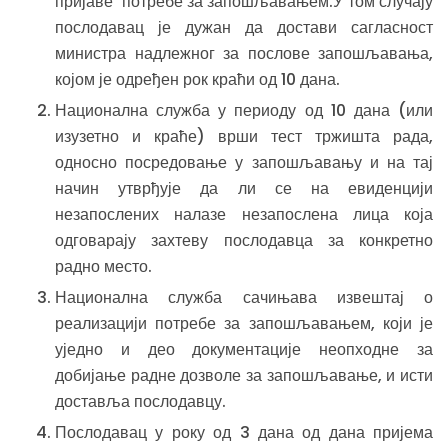
пријаве потребе за запошљавањем.У том случају
послодавац је дужан да достави сагласност
министра надлежног за послове запошљавања,
којом је одређен рок краћи од 10 дана.
Национална служба у периоду од 10 дана (или
изузетно и краће) врши тест тржишта рада,
односно посредовање у запошљавању и на тај
начин утврђује да ли се на евиденцији
незапослених налазе незапослена лица која
одговарају захтеву послодавца за конкретно
радно место.
Национална служба сачињава извештај о
реализацији потребе за запошљавањем, који је
уједно и део документације неопходне за
добијање радне дозволе за запошљавање, и исти
доставља послодавцу.
Послодавац у року од 3 дана од дана пријема