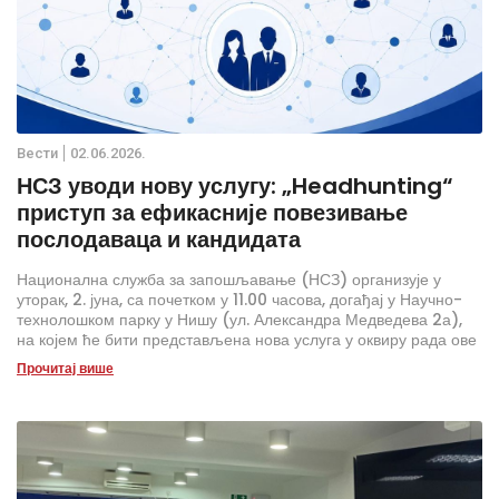
Вести
02.06.2026.
НСЗ уводи нову услугу: „Headhunting“
приступ за ефикасније повезивање
послодаваца и кандидата
Национална служба за запошљавање (НСЗ) организује у
уторак, 2. јуна, са почетком у 11.00 часова, догађај у Научно-
технолошком парку у Нишу (ул. Александра Медведева 2а),
на којем ће бити представљена нова услуга у оквиру рада ове
институције – headhunting приступ.
Прочитај више