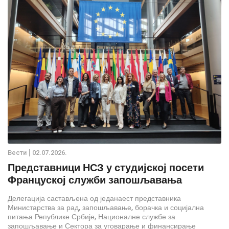
Вести
02.07.2026.
Представници НСЗ у студијској посети
Француској служби запошљавања
Делегација састављена од једанаест представника
Министарства за рад, запошљавање, борачка и социјална
питања Републике Србије, Националне службе за
запошљавање и Сектора за уговарање и финансирање