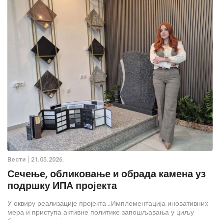
запослења, пре свега због ограничених могућности локалног
тржишта рада.
Вести
21.05.2026.
Сечење, обликовање и обрада камена уз
подршку ИПА пројекта
У оквиру реализације пројекта „Имплементација иновативних
мера и приступа активне политике запошљавања у циљу