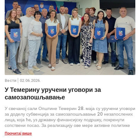
Вести
02.06.2026.
У Темерину уручени уговори за
самозапошљавање
У свечаној сали Општине Темерин 28. маја су уручени уговори
за доделу субвенција за самозапошљавање 20 незапослених
лица, која ће, уз државну финансијску подршку, покренути
сопствени посао. За реализацију ове мере активне политике
запошљавања из буџета Општине Темерин издвојено је
Прочитај више
укупно шест милиона динара, а појединачна субвенција