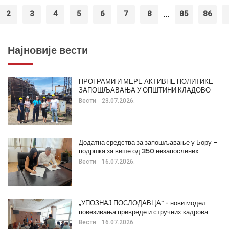
...
2
3
4
5
6
7
8
85
86
Најновије вести
ПРОГРАМИ И МЕРЕ АКТИВНЕ ПОЛИТИКЕ
ЗАПОШЉАВАЊА У ОПШТИНИ КЛАДОВО
Вести
23.07.2026.
Додатна средства за запошљавање у Бору –
подршка за више од 350 незапослених
Вести
16.07.2026.
„УПОЗНАЈ ПОСЛОДАВЦА“ - нови модел
повезивања привреде и стручних кадрова
Вести
16.07.2026.