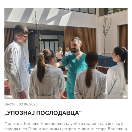
износи 300.000 динара.
Вести
02.06.2026.
„УПОЗНАЈ ПОСЛОДАВЦА“
Филијала Ваљево Националне службе за запошљавање је, у
сарадњи са Геронтолошким центром – дом за старе Ваљево и