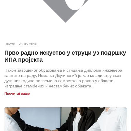
Вести
25.05.2026.
Прво радно искуство у струци уз подршку
ИПА пројекта
Након завршеног образовања и стицања дипломе инжењера
заштите на раду, Немања Дојчиновић је као млади стручњак
дуги низ година повремено самостално радио у области
изградње стамбених и нестамбених објеката.
Прочитај више