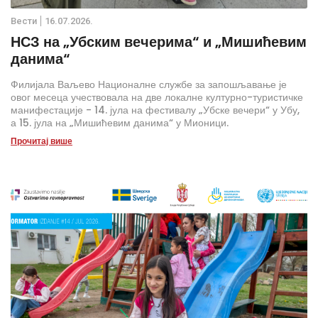
Вести
16.07.2026.
НСЗ на „Убским вечерима“ и „Мишићевим
данима“
Филијала Ваљево Националне службе за запошљавање је
овог месеца учествовала на две локалне културно-туристичке
манифестације - 14. јула на фестивалу „Убске вечери“ у Убу,
а 15. јула на „Мишићевим данима“ у Мионици.
Прочитај више