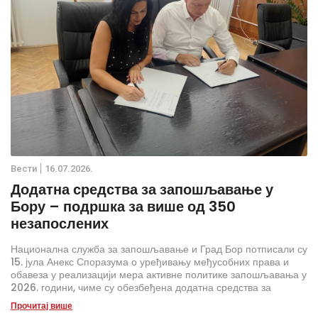
Вести
16.07.2026.
Додатна средства за запошљавање у
Бору – подршка за више од 350
незапослених
Национална служба за запошљавање и Град Бор потписали су
15. јула Анекс Споразума о уређивању међусобних права и
обавеза у реализацији мера активне политике запошљавања у
2026. години, чиме су обезбеђена додатна средства за
спровођење програма запошљавања на територији града.
Прочитај више