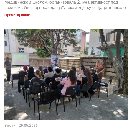
Медицинском школом, организовала 2. јуна активност под
називом „Упознај послодавца“, током које су се ђаци те школе
упознали са радом геронтоцентра.
Прочитај више
Вести
29.05.2026.