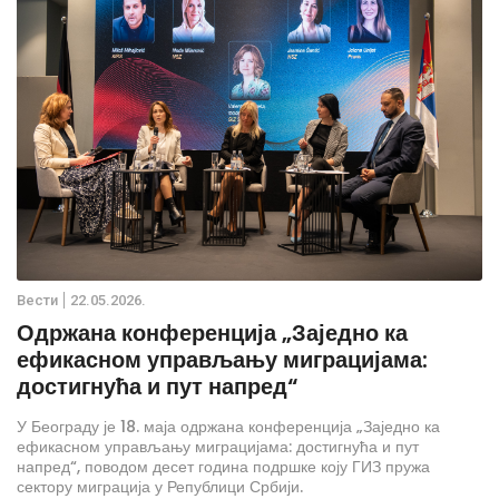
Вести
22.05.2026.
Одржана конференција „Заједно ка
ефикасном управљању миграцијама:
достигнућа и пут напред“
У Београду је 18. маја одржана конференција „Заједно ка
ефикасном управљању миграцијама: достигнућа и пут
напред“, поводом десет година подршке коју ГИЗ пружа
сектору миграција у Републици Србији.