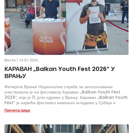
Вести
14.07.2026.
КАРАВАН „Balkan Youth Fest 2026“ У
ВРАЊУ
Филијала Врање Националне службе за запошљавање
учествовала је на фестивалу Караван „Balkan Youth Fest
2026“, који је 11. јула одржан у Врању. Караван „Balkan Youth
Fest“ је највећи фестивал намењен младима у Србији и
региону, а организује га „Infinitas creative group doo“ уз
Прочитај више
подршку бројних партнера из јавног и приватног сектора, као и
друштвено одговорних компанија.