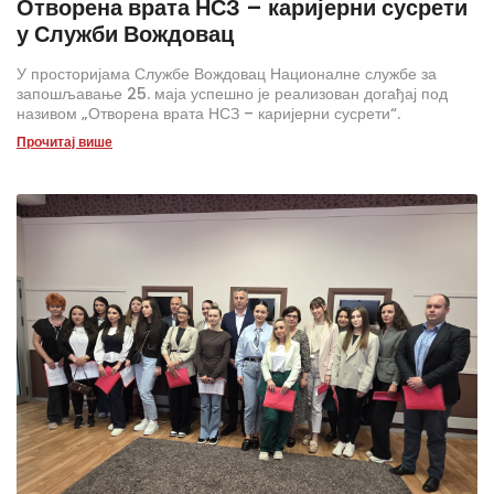
Отворена врата НСЗ – каријерни сусрети
у Служби Вождовац
У просторијама Службе Вождовац Националне службе за
запошљавање 25. маја успешно је реализован догађај под
називом „Отворена врата НСЗ – каријерни сусрети“.
Прочитај више