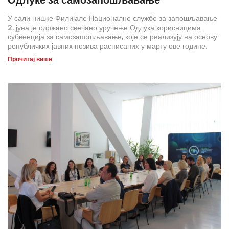
У сали нишке Филијале Националне службе за запошљавање
2. јуна је одржано свечано уручење Одлука корисницима
субвенција за самозапошљавање, које се реализују на основу
републичких јавних позива расписаних у марту ове године.
Прочитај више