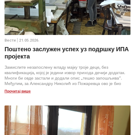
Вести
21.05.2026.
Поштено заслужен успех уз подршку ИПА
пројекта
Замислите незапослену младу мајку троје деце, без
квалификација, којој је једини извор прихода дечији додатак.
Многи би овде застали и додали опис „тешко запошљива“.
Међутим, за Александру Николић из Пожаревца ово је био
само почетак приче о успеху.
Прочитај више