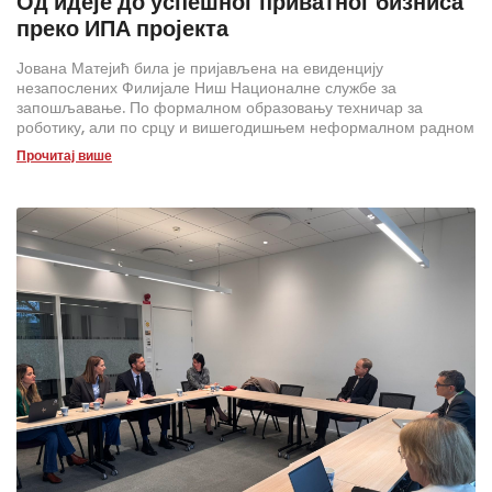
Од идеје до успешног приватног бизниса
преко ИПА пројекта
Јована Матејић била је пријављена на евиденцију
незапослених Филијале Ниш Националне службе за
запошљавање. По формалном образовању техничар за
роботику, али по срцу и вишегодишњем неформалном радном
искуству заљубљеник у свет лепоте, негу лица и тела.
Прочитај више