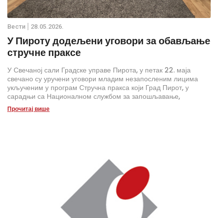
Вести
28.05.2026.
У Пироту додељени уговори за обављање
стручне праксе
У Свечаној сали Градске управе Пирота, у петак 22. маја
свечано су уручени уговори младим незапосленим лицима
укљученим у програм Стручна пракса који Град Пирот, у
сарадњи са Националном службом за запошљавање,
реализује у оквиру мера активне политике запошљавања.
Прочитај више