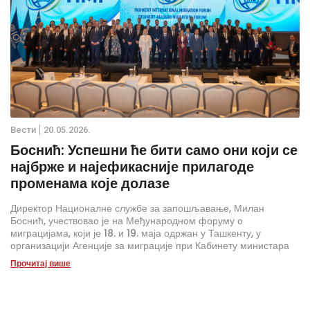
Вести
20.05.2026.
Боснић: Успешни ће бити само они који се
најбрже и најефикасније прилагоде
променама које долазе
Директор Националне службе за запошљавање, Милан
Боснић, учествовао је на Међународном форуму о
миграцијама, који је 18. и 19. маја одржан у Ташкенту, у
организацији Агенције за миграције при Кабинету министара
Републике Узбекистан, у партнерству са Међународном
Прочитај више
организацијом за миграције.