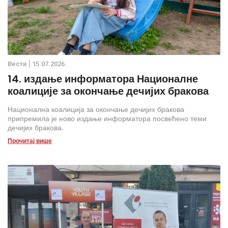
Вести
15.07.2026.
14. издање информатора Националне
коалиције за окончање дечијих бракова
Национална коалиција за окончање дечијих бракова
припремила је ново издање информатора посвећено теми
дечијих бракова.
Прочитај више