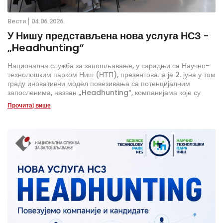
Вести
04.06.2026.
У Нишу представљена нова услуга НСЗ -
„Headhunting“
Национална служба за запошљавање, у сарадњи са Научно-
технолошким парком Ниш (НТП), презентовала је 2. јуна у том
граду иновативни модел повезивања са потенцијалним
запосленима, назван „Headhunting“, компанијама које су
чланице НТП-а, али и другим великим компанијама.
Прочитај више