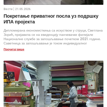
Вести
21.05.2026.
Покретање приватног посла уз подршку
ИПА пројекта
Дипломирана економисткиња са искуством у струци, Светлана
Зорић, пријавила се на евиденцију панчевачке филијале
Националне службе за запошљавање почетком 2021. године.
Саветница за запошљавање је током индивидуалног
разговора препознала код ње заинтересованост за покретање
Прочитај више
сопственог бизниса, те јој је предочила услове и погодности
које пружају програми НСЗ.