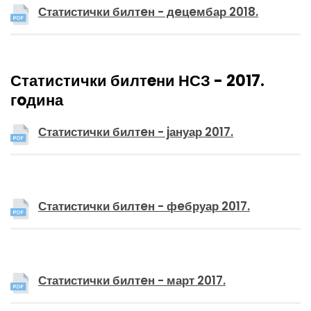
Статистички билтeн - дeцeмбар 2018.
Статистички билтeни НСЗ - 2017.
гoдина
Статистички билтeн - jануар 2017.
Статистички билтeн - фeбруар 2017.
Статистички билтeн - март 2017.