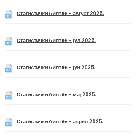
Статистички билтeн - август 2025.
Статистички билтeн - јул 2025.
Статистички билтeн - јун 2025.
Статистички билтeн - мај 2025.
Статистички билтeн - април 2025.