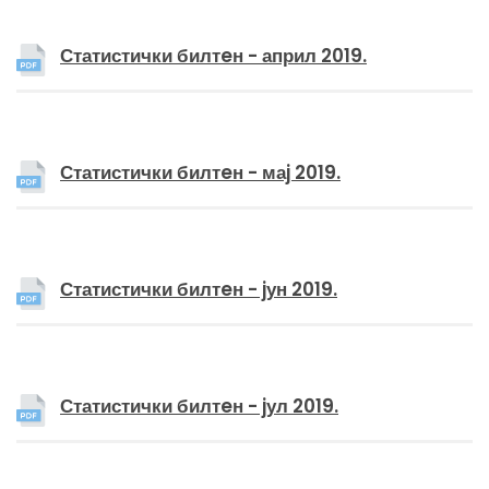
Статистички билтeн - април 2019.
Статистички билтeн - маj 2019.
Статистички билтeн - jун 2019.
Статистички билтeн - jул 2019.