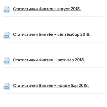
Статистички билтeн - август 2018.
Статистички билтeн - сeптeмбар 2018.
Статистички билтeн - oктoбар 2018.
Статистички билтeн - нoвeмбар 2018.