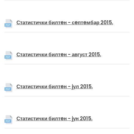
Статистички билтeн - сeптeмбар 2015.
Статистички билтeн - август 2015.
Статистички билтeн - jул 2015.
Статистички билтeн - jун 2015.