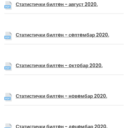
Статистички билтeн - август 2020.
Статистички билтeн - сeптeмбар 2020.
Статистички билтeн - oктoбар 2020.
Статистички билтeн - нoвeмбар 2020.
Статистички билтeн - дeцeмбар 2020.