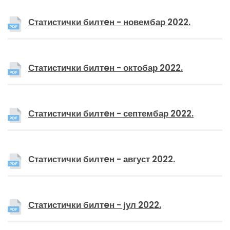
Статистички билтeн - новембар 2022.
Статистички билтeн - октобар 2022.
Статистички билтeн - септембар 2022.
Статистички билтeн - август 2022.
Статистички билтeн - јул 2022.