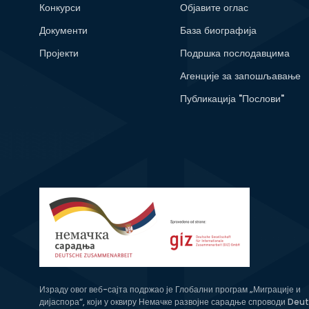
Конкурси
Објавите оглас
Документи
База биографија
Пројекти
Подршка послодавцима
Агенције за запошљавање
Публикација "Послови"
Израду овог веб-сајта подржао је Глобални програм „Миграције и
дијаспора“, који у оквиру Немачке развојне сарадње спроводи Deu