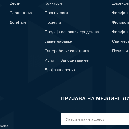
Вести
Конкурси
Дирекциј
Саопштења
Правни акти
Филијал
Догађаји
Пројекти
Филијал
Продаја основних средстава
Филијал
Јавне набавке
Сва мес
Оптерећење саветника
Позивни
Испит - Запошљавање
Број запослених
ПРИЈАВА НА МЕЈЛИНГ Л
tsche