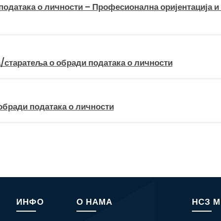
одатака о личности – Професионална оријентација и
старатеља о обради података о личности
обради података о личности
ИНФО
О НАМА
НСЗ 