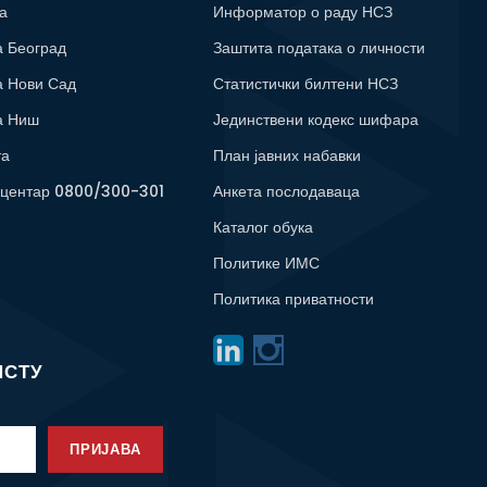
а
Информатор о раду НСЗ
а Београд
Заштита података о личности
а Нови Сад
Статистички билтени НСЗ
а Ниш
Јединствени кодекс шифара
та
План јавних набавки
 центар 0800/300-301
Анкета послодаваца
Каталог обука
Политике ИМС
Политика приватности
ИСТУ
ПРИЈАВА