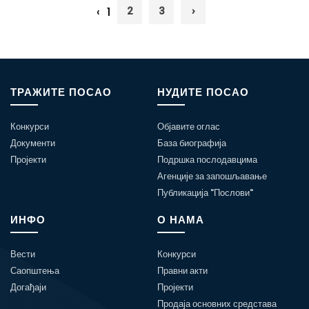
‹
1
2
3
›
ТРАЖИТЕ ПОСАО
НУДИТЕ ПОСАО
Конкурси
Објавите оглас
Документи
База биографија
Пројекти
Подршка послодавцима
Агенције за запошљавање
Публикација "Послови"
ИНФО
О НАМА
Вести
Конкурси
Саопштења
Правни акти
Догађаји
Пројекти
Продаја основних средстава