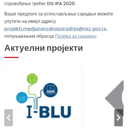
спровођење трећег DG IPA 2020.
Ваше предлоге за успостављање сарадње можете
упутити на имејл адресу
projekti.medjunarodnasaradnja@nsz.gov.rs
,
попуњавањем обрасца
Позива за сарадњу
.
Актуелни пројекти