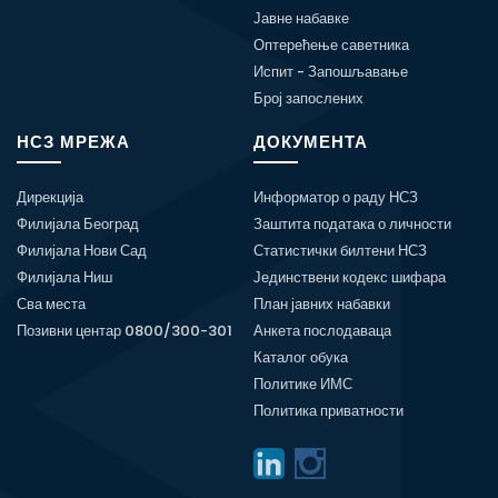
Јавне набавке
Оптерећење саветника
Испит - Запошљавање
Број запослених
НСЗ МРЕЖА
ДОКУМЕНТА
Дирекција
Информатор о раду НСЗ
Филијала Београд
Заштита података о личности
Филијала Нови Сад
Статистички билтени НСЗ
Филијала Ниш
Јединствени кодекс шифара
Сва места
План јавних набавки
Позивни центар 0800/300-301
Анкета послодаваца
Каталог обука
Политике ИМС
Политика приватности