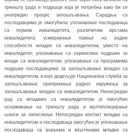
тржишту рада и подршци која је потребна како би се
унапредио процес запошљавања. Сарадња са
послодавцима је омогућила: упознавање послодаваца
са појмом инвалидитета, различитим врстама
инвалидитета; усмеравање пажње на радне
способности младих са инвалидитетом, уместо на
инвалидитет; упознавање са сервисима подршке за
младе са инвалидитетом; упознавање са програмима
подршке послодавцима за запошљавање младих са
инвалидитетом, а које додељује Национална служба за
запошљавање; припремање радног окружења за
запошљавање младих са инвалидитетом. Непосредан
рад са младима са инвалидитетом је омогућио
оснаживање на тржишту рада и мултиплицирање
шанси за запослење. Непосредан контакт младих са
инвалидитетом и послодаваца омогућио је упознавање
послодаваца са знањима и вештинама младих са