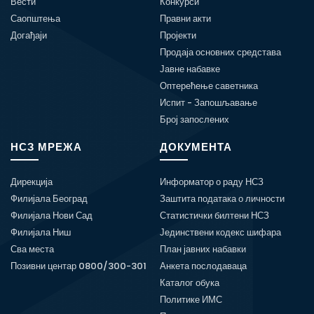
Вести
Конкурси
Саопштења
Правни акти
Догађаји
Пројекти
Продаја основних средстава
Јавне набавке
Оптерећење саветника
Испит - Запошљавање
Број запослених
НСЗ МРЕЖА
ДОКУМЕНТА
Дирекција
Информатор о раду НСЗ
Филијала Београд
Заштита података о личности
Филијала Нови Сад
Статистички билтени НСЗ
Филијала Ниш
Јединствени кодекс шифара
Сва места
План јавних набавки
Позивни центар 0800/300-301
Анкета послодаваца
Каталог обука
Политике ИМС