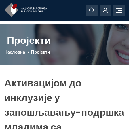
Пројекти
Насловна
Пројекти
Активацијом до
инклузије у
запошљавању-подршка
младима са