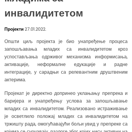
инвалидитетом
Пројекти
27.01.2022.
Општи циљ пројекта је био унапређење процеса
запошљавања младих са инвалидитетом кроз
успостављања одрживог механизма информисања,
активације, неформалне едукације и радне
интеграције, у сарадњи са релевантним друштвеним
актерима.
Пројекат је директно допринео уклањању препрека и
баријера и унапређењу услова за запошљавање
младих са инвалидитетом. Реализовано истраживање
је осветлило положај младих са инвалидитетом на
тржишту рада, омогућавајући бољи увид у препреке са
којима се суочавају, разлоге због којих нису активни на