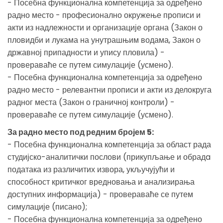
- Посебна функционална компетенција за одређено
радно место - професионално окружење прописи и
акти из надлежности и организације органа (Закон о
пловидби и лукама на унутрашњим водама, Закон о
државној припадности и упису пловила) -
провераваће се путем симулације (усмено).
- Посебна функционална компетенција за одређено
радно место - релевантни прописи и акти из делокруга
радног места (Закон о граничној контроли) -
провераваће се путем симулације (усмено).
За радно место под редним бројем 5:
- Посебна функционална компетенција за област рада
студијско-аналитички послови (прикупљање и обрадa
података из различитих извора, укључујући и
способност критичког вредновања и анализирања
доступних информација) - провераваће се путем
симулације (писано);
- Посебна функционална компетенција за одређено