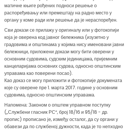
матичне књиге рођених подноси решење о
распоређивању или премештају на радно место у
органу у коме ради или решење да је нераспоређен.
Сви докази се прилажу у оригиналу или у фотокопији
која је оверена код јавног бележника (изузетно у
градовима и општинама у којима нису именовани јавни
бележници, приложени докази могу бити оверени у
основним судовима, судским јединицама, пријемним
канцеларијама основних судова, односно општинским
управама као поверени посао).
Као доказ се могу приложити и фотокопије докумената
које су оверене пре 1. марта 2017. године у основним
судовима, односно општинским управама.
Напомена: Законом о општем управном поступку
(„Службени гласник РС“, број 18/16 и 95/18 - др.
пропис) прописано је, између осталог, да су органи у
обавези да по службеној дужности, када је то непходно