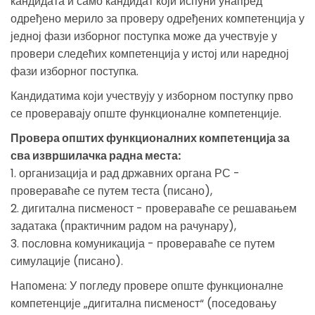
кандидата и само кандидат који испуни унапред
одређено мерило за проверу одређених компетенција у
једној фази изборног поступка може да учествује у
провери следећих компетенција у истој или наредној
фази изборног поступка.
Кандидатима који учествују у изборном поступку прво
се проверавају опште функционалне компетенције.
Провера општих функционалних компетенција за
сва извршилачка радна места:
1. организација и рад државних органа РС -
провераваће се путем теста (писано),
2. дигитална писменост - провераваће се решавањем
задатака (практичним радом на рачунару),
3. пословна комуникација - провераваће се путем
симулације (писано).
Напомена: У погледу провере опште функционалне
компетенције „дигитална писменост“ (поседовању