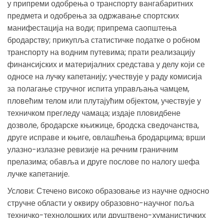
у припреми одобрења о транспорту вангабаритних
предмета и одобрења за одржавање спортских
манифестација на води; припрема саопштења
бродарству; прикупља статистичке податке о робном
транспорту на водним путевима; прати реализацију
финансијских и материјалних средстава у делу који се
односе на лучку капетанију; учествује у раду комисија
за полагање стручног испита управљања чамцем,
пловећим телом или плутајућим објектом, учествује у
техничком прегледу чамаца; издаје пловидбене
дозволе, бродарске књижице, бродска сведочанства,
друге исправе и књиге, овлашћења бродарцима; врши
улазно-излазне ревизије на речним граничним
прелазима; обавља и друге послове по налогу шефа
лучке капетаније.
Услови: Стечено високо образовање из научне односно
стручне области у оквиру образовно-научног поља
техничко-технолошких или друштвено-хуманистичких