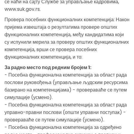
се наћи на сајту Службе за управљање кадровима,
www.suk.gov.rs.
Провера посебних функционалних компетенција: Након
пријема извештаја о резултатима провере општих
функционалних компетенција, међу кандидатима који
су испунили мерила за проверу општих функционалних
компетенција, врши се провера посебних
функционалних компетенција, и то:
За радно место под редним бројем 1:
- Посебна функционална компетенција за област рада
послови руковођења (управљање људским ресурсима
базирано на компетенцијама) - провераваће се путем
симулације (усмено).
- Посебна функционална компетенција за област рада
управно-правни послови (општи управни поступак) -
провераваће се путем симулације (усмено).
- Посебна функционална компетенција за одређено