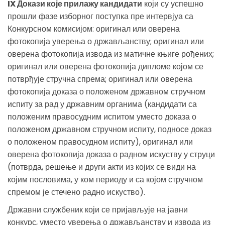
IX Докази које прилажу кандидати
који су успешно
прошли фазе изборног поступка пре интервјуа са
Конкурсном комисијом: оригинал или оверена
фотокопија уверења о држављанству; оригинал или
оверена фотокопија извода из матичне књиге рођених;
оригинал или оверена фотокопија дипломе којом се
потврђује стручна спрема; оригинал или оверена
фотокопија доказа о положеном државном стручном
испиту за рад у државним органима (кандидати са
положеним правосудним испитом уместо доказа о
положеном државном стручном испиту, подносе доказ
о положеном правосудном испиту), оригинал или
оверена фотокопија доказа о радном искуству у струци
(потврда, решење и други акти из којих се види на
којим пословима, у ком периоду и са којом стручном
спремом је стечено радно искуство).
Државни службеник који се пријављује на јавни
конкурс, уместо уверења о држављанству и извода из