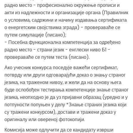
радно место - професионално окружење прописи и
акти из надлежности и организације органа (Правилник
о условима, садржини и начину издавања сертификата
о енергетским својствима зграда) - провераваће се
путем симулације (писано);
- Посебна функционална компетенција за одређено
радно место - страни језик - енглески ниво Б1 -
провераваће се путем теста (писано).
Ако учесник конкурса поседује важећи сертификат,
потврду или други одговарајући доказ о знању страног
језика, на траженом нивоу, и жели да на основу њега
буде ослобођен тестирања компетенције знање страног
језика, неопходно је да уз пријавни образац (уредно и у
потпуности попуњен у делу *Знање страних језика који
су тражени конкурсом), достави и тражени доказ у
оригиналу или овереној фотокопији.
Комисија може одлучити да се кандидату изврши