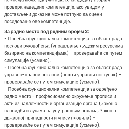
провера наведене компетенције, ако увидом у
достављени доказ не може потпуно да оцени
поседовање ове компетенције.
За радно место под редним бројем 2:
- Посебна функционална компетенција за област рада
послови руковођења (управљање људским ресурсима
базирано на компетенцијама) - провераваће се путем
симулације (усмено).
- Посебна функционална компетенција за област рада
управно-правни послови (општи управни поступак) -
провераваће се путем симулације (усмено).
- Посебна функционална компетенција за одређено
радно место - професионално окружење прописи и
акти из надлежности и организације органа (Закон о
пловидби и лукама на унутрашњим водама, Закон о
државној припадности и упису пловила) -
провераваће се путем симулације (усмено).