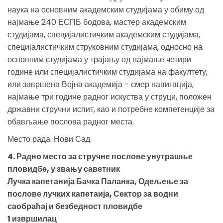
наука на основним академским студијама у обиму од
најмање 240 ЕСПБ бодова, мастер академским
студијама, специјалистичким академским студијама,
специјалистичким струковним студијама, односно на
основним студијама у трајању од најмање четири
године или специјалистичким студијама на факултету,
или завршена Војна академија - смер навигација,
најмање три године радног искуства у струци, положен
државни стручни испит, као и потребне компетенције за
обављање послова радног места.
Место рада: Нови Сад.
4. Радно место за стручне послове унутрашње
пловидбе, у звању саветник
Лучка капетанија Бачка Паланка, Одељење за
послове лучких капетаија, Сектор за водни
саобраћај и безбедност пловидбе
1 извршилац