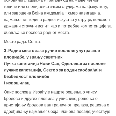
основним студијама у трајању од најмање четири
године или специјалистичким студијама на факултету,
или завршена Војна академија - смер навигација,
најмање пет година радног искуства у струци, положен
државни стручни испит, као и потребне компетенције за
обављање послова радног места.
Место рада: Сента.
3. Радно место за стручне послове унутрашње
пловидбе, у звању саветник
Лучка капетанија Нови Сад, Одељење за послове
лучких капетанија, Сектор за водни саобраћај и
безбедност пловидбе
1 извршилац
Опис послова: Израђује нацрте решења о упису
бродова и других пловила у уписнике, решења о
пристајању бродова ван граничног прелаза, решења о
одређивању најмањег броја чланова посаде; учествује