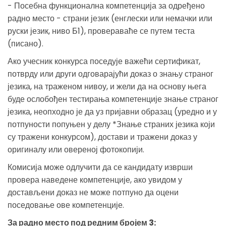
- Посебна функционална компетенција за одређено
радно место - страни језик (енглески или немачки или
руски језик, ниво Б1), провераваће се путем теста
(писано).
Ако учесник конкурса поседује важећи сертификат,
потврду или други одговарајући доказ о знању страног
језика, на траженом нивоу, и жели да на основу њега
буде ослобођен тестирања компетенције знање страног
језика, неопходно је да уз пријавни образац (уредно и у
потпуности попуњен у делу *Знање страних језика који
су тражени конкурсом), достави и тражени доказ у
оригиналу или овереној фотокопији.
Комисија може одлучити да се кандидату изврши
провера наведене компетенције, ако увидом у
достављени доказ не може потпуно да оцени
поседовање ове компетенције.
За радно место под редним бројем 3: