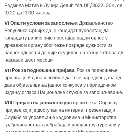
Радмила Матић и Луција Девић тел. 011/3622-064, од
10.00 до 13.00 часова.
VI Општи услови за запослење
: Држављанство
Републике Србије; да је кандидат пунолетан; да
кандидату раније није престајао радни однос у
државном органу због теже повреде дужности из
радног односа и да није осуђиван на казну затвора од
најмање шест месеци.
VII Рок за подношење пријава
: Рок за подношење
пријава је 8 дана и почиње да тече наредног дана од
дана објављивања јавног конкурса у периодичном
издању огласа Националне службе за запошљавање.
VIII Пријава на јавни конкурс
врши се на Обрасцу
пријаве који је доступан на интернет презентацији
Службе за управљање кадровима и Министарства
грађевинарства, саобраћаја и инфраструктуре или у