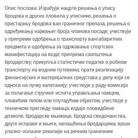
Опис послова: Израђује нацрте решења о упису
бродова и других пловила у уписнике, решења о
пристајању бродова ван граничног прелаза, решења о
одређивању најмањег броја чланова посаде; учествује
у припреми одобрења о транспорту вангабаритних
предмета и одобрења за одржавање спортских
манифестација на води; припрема саопштења
бродарству; прикупља статистичке податке о робном
транспорту на водним путевима; прати реализацију
финансијских и материјалних средстава у делу који се
односе на лучку капетанију; учествује у раду комисија
за полагање стручног испита управљања чамцем,
пловећим телом или плутајућим објектом, учествује у
техничком прегледу чамаца; издаје пловидбене
дозволе, бродарске књижице, бродска сведочанства,
друге исправе и књиге, овлашћења бродарцима; врши
улазно-излазне ревизије на речним граничним