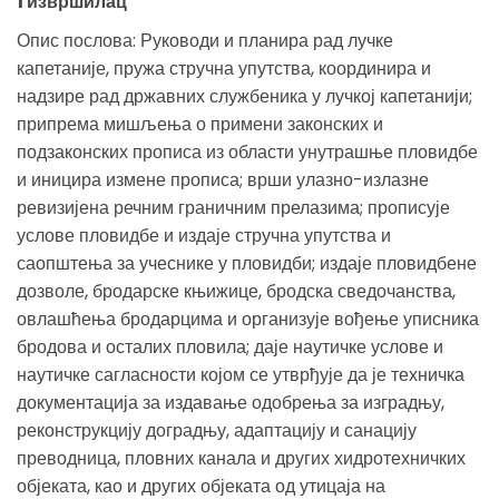
1 извршилац
Опис послова: Руководи и планира рад лучке
капетаније, пружа стручна упутства, координира и
надзире рад државних службеника у лучкој капетанији;
припрема мишљења о примени законских и
подзаконских прописа из области унутрашње пловидбе
и иницира измене прописа; врши улазно-излазне
ревизијена речним граничним прелазима; прописује
услове пловидбе и издаје стручна упутства и
саопштења за учеснике у пловидби; издаје пловидбене
дозволе, бродарске књижице, бродска сведочанства,
овлашћења бродарцима и организује вођење уписника
бродова и осталих пловила; даје наутичке услове и
наутичке сагласности којом се утврђује да је техничка
документација за издавање одобрења за изградњу,
реконструкцију доградњу, адаптацију и санацију
преводница, пловних канала и других хидротехничких
објеката, као и других објеката од утицаја на