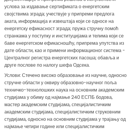
услова за издавање сертификата о енергетским
својствима зграда; учествује у припреми предлога
аката, информација и извештаја који се односе на
енергетску ефикасност зграда; пружа стручну помоћ
странкама у поступку и институцијама и телима који се
баве енергетском ефикасношћу, припрема упутства из
дате области, као и примени информационог система -
Централног регистра енергетских пасоша; обавља и
друге послове по налогу шефа Одсека.
Услови: Стечено високо образовање из научне, односно
стручне области у оквиру образовно-научног поља
техничко-технолошких наука на основним академским
студијама у обиму од најмање 240 ЕСПБ бодова,
мастер академским студијама, специјалистичким
академским студијама, специјалистичким струковним
студијама, односно на основним студијама у трајању од
најмање четири године или специјалистичким