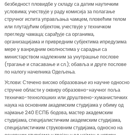
безбедност пловидбе у складу са датим наутичким
условима; учествује у раду комисија за полагање
стручног испита управљања чамцем, пловећим телом
или плутајућим објектом, учествује у техничком
прегледу чамаца; сарађује са органима,
организацијама и привредним субјектима ипредузима
мере у ванредним околностима у сарадњи са
министарством надлежним за унутрашње послове
(трагање и спасавање и сл.); обавља и друге послове
по налогу начелника Одељења.
Услови: Стечено високо образовање из научне односно
стручне области у оквиру образовно-научног поља
техничко-технолошких или друштвено-хуманистичких
наука на основним академским студијама у обиму од
најмање 240 ЕСПБ бодова, мастер академским
студијама, специјалистичким академским студијама,
специјалистичким струковним студијама, односно на