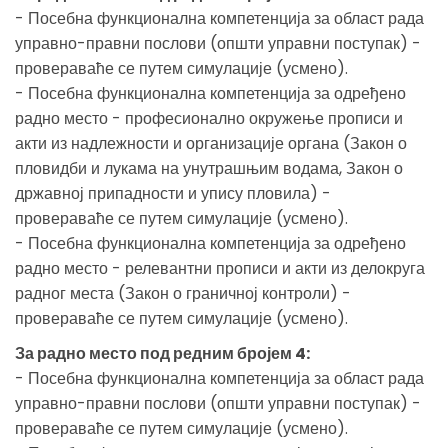
- Посебна функционална компетенција за област рада
управно-правни послови (општи управни поступак) -
провераваће се путем симулације (усмено).
- Посебна функционална компетенција за одређено
радно место - професионално окружење прописи и
акти из надлежности и организације органа (Закон о
пловидби и лукама на унутрашњим водама, Закон о
државној припадности и упису пловила) -
провераваће се путем симулације (усмено).
- Посебна функционална компетенција за одређено
радно место - релевантни прописи и акти из делокруга
радног места (Закон о граничној контроли) -
провераваће се путем симулације (усмено).
За радно место под редним бројем 4:
- Посебна функционална компетенција за област рада
управно-правни послови (општи управни поступак) -
провераваће се путем симулације (усмено).