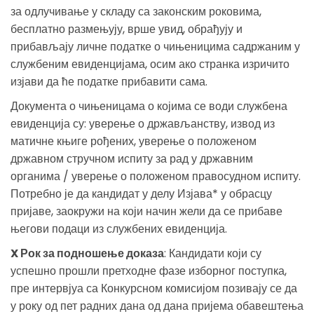
за одлучивање у складу са законским роковима,
бесплатно размењују, врше увид, обрађују и
прибављају личне податке о чињеницима садржаним у
службеним евиденцијама, осим ако странка изричито
изјави да ће податке прибавити сама.
Документа о чињеницама о којима се води службена
евиденција су: уверење о држављанству, извод из
матичне књиге рођених, уверење о положеном
државном стручном испиту за рад у државним
органима / уверење о положеном правосудном испиту.
Потребно је да кандидат у делу Изјава* у обрасцу
пријаве, заокружи на који начин жели да се прибаве
његови подаци из службених евиденција.
X Рок за подношење доказа
: Кандидати који су
успешно прошли претходне фазе изборног поступка,
пре интервјуа са Конкурсном комисијом позивају се да
у року од пет радних дана од дана пријема обавештења