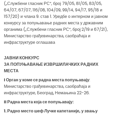
(,,Службени гласник РС”, број 79/05, 81/05, 83/05,
64/07, 67/07, 116/08, 104/09, 99/14, 94/17, 95/18 и
157/20) и члана 9. став 1. Уредбе о интерном и јавном
конкурсу за попуњавање радних места у државним
органима („Службени гласник РС“, брoj 2/19 и 67/21),
Министарство грађевинарства, саобраћаја и
инфраструктуре оглашава
ЈАВНИ КОНКУРС
ЗА ПОПУЊАВАЊЕ ИЗВРШИЛАЧКИХ РАДНИХ
МЕСТА
I Орган у коме се радна места попуњавају
:
Министарство грађевинарства, саобраћаја и
инфраструктуре, Београд, Немањина 22-26.
II Радна места која се попуњавају:
1. Радно место шеф Лучке капетаније, у звању