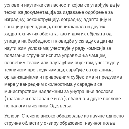
услове и наутичке сагласности којом се утврђује да је
техничка документација за издавање одобрења за
изградњу, реконструкцију, доградњу, адаптацију и
санацију преводница, пловних канала и других
хидротехничких објеката, као и других објеката од
утицаја на безбедност пловидбе у складу са датим
наутичким условима; учествује у раду комисија за
полагање стручног испита управљања чамцем,
пловећим телом или плутајућим објектом, учествује у
техничком прегледу чамаца; сарађује са органима,
организацијама и привредним субјектима и предузима
мере у ванредним околностима у сарадњи са
министарством надлежним за унутрашње послове
(трагање и спасавање и сл.); обавља и друге послове
по налогу начелника Одељења.
Услови: Стечено високо образовање из научне односно
стручне области у оквиру образовно-научног поља