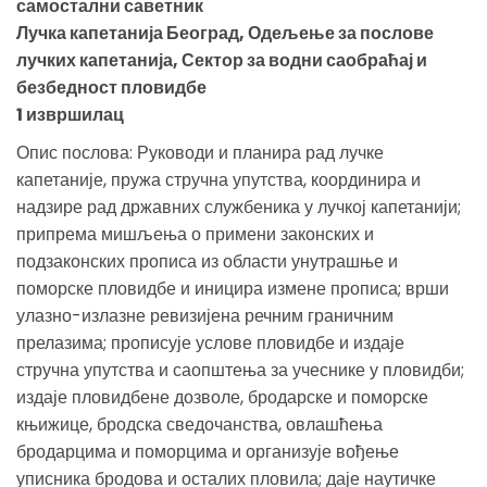
самостални саветник
Лучка капетанија Београд, Одељење за послове
лучких капетанија, Сектор за водни саобраћај и
безбедност пловидбе
1 извршилац
Опис послова: Руководи и планира рад лучке
капетаније, пружа стручна упутства, координира и
надзире рад државних службеника у лучкој капетанији;
припрема мишљења о примени законских и
подзаконских прописа из области унутрашње и
поморске пловидбе и иницира измене прописа; врши
улазно-излазне ревизијена речним граничним
прелазима; прописује услове пловидбе и издаје
стручна упутства и саопштења за учеснике у пловидби;
издаје пловидбене дозволе, бродарске и поморске
књижице, бродска сведочанства, овлашћења
бродарцима и поморцима и организује вођење
уписника бродова и осталих пловила; даје наутичке