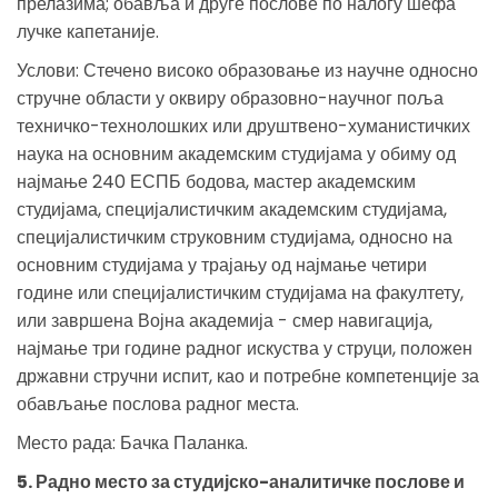
прелазима; обавља и друге послове по налогу шефа
лучке капетаније.
Услови: Стечено високо образовање из научне односно
стручне области у оквиру образовно-научног поља
техничко-технолошких или друштвено-хуманистичких
наука на основним академским студијама у обиму од
најмање 240 ЕСПБ бодова, мастер академским
студијама, специјалистичким академским студијама,
специјалистичким струковним студијама, односно на
основним студијама у трајању од најмање четири
године или специјалистичким студијама на факултету,
или завршена Војна академија - смер навигација,
најмање три године радног искуства у струци, положен
државни стручни испит, као и потребне компетенције за
обављање послова радног места.
Место рада: Бачка Паланка.
5. Радно место за студијско-аналитичке послове и