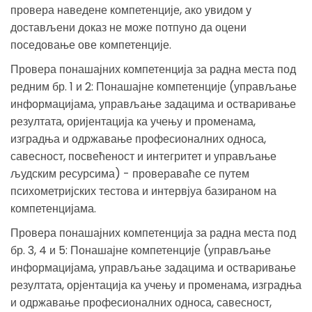
провера наведене компетенције, ако увидом у
достављени доказ не може потпуно да оцени
поседовање ове компетенције.
Провера понашајних компетенција за радна места под
редним бр. 1 и 2: Понашајне компетенције (управљање
информацијама, управљање задацима и остваривање
резултата, оријентација ка учењу и променама,
изградња и одржавање професионалних односа,
савесност, посвећеност и интегритет и управљање
људским ресурсима) - провераваће се путем
психометријских тестова и интервјуа базираном на
компетенцијама.
Провера понашајних компетенција за радна места под
бр. 3, 4 и 5: Понашајне компетенције (управљање
информацијама, управљање задацима и остваривање
резултата, орјентација ка учењу и променама, изградња
и одржавање професионалних односа, савесност,