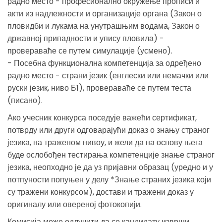
радно место - професионално окружење прописи и
акти из надлежности и организације органа (Закон о
пловидби и лукама на унутрашњим водама, Закон о
државној припадности и упису пловила) -
провераваће се путем симулације (усмено).
- Посебна функционална компетенција за одређено
радно место - страни језик (енглески или немачки или
руски језик, ниво Б1), провераваће се путем теста
(писано).
Ако учесник конкурса поседује важећи сертификат,
потврду или други одговарајући доказ о знању страног
језика, на траженом нивоу, и жели да на основу њега
буде ослобођен тестирања компетенције знање страног
језика, неопходно је да уз пријавни образац (уредно и у
потпуности попуњен у делу *Знање страних језика који
су тражени конкурсом), достави и тражени доказ у
оригиналу или овереној фотокопији.
Комисија може одлучити да се кандидату изврши