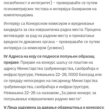
посвећеност и интегритет) - провераваће се путем
психометријских тестова и интервјуа базираном на
компетенцијама.
Интервју са Конкурсном комисијом и вредновање
кандидата за сва извршилачка радна места: Процена
мотивације за рад на радном месту и прихватање
вредности државних органа - провераваће се путем
интервјуа са комисијом (усмено).
IV Адреса на коју се подноси попуњен образац
пријаве
: Пријаве на конкурс шаљу се поштом на
адресу Министарства грађевинарства, саобраћаја и
инфраструктуре, Немањина 22-26, 11000 Београд или
се предају непосредно на писарницу Министарства
грађевинарства, саобраћаја и инфраструктуре,
Немањина 22-26 са назнаком „За јавни конкурс за
попуњавање извршилачких радних места”.
V Лица задужена за давање обавештења о конкурсу
: