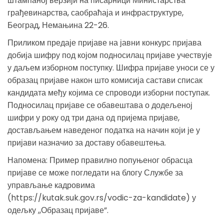
штампаној верзији на писарници Министарства
грађевинарства, саобраћаја и инфраструктуре,
Београд, Немањина 22-26.
Приликом предаје пријаве на јавни конкурс пријава
добија шифру под којом подносилац пријаве учествује
у даљем изборном поступку. Шифра пријаве уноси се у
образац пријаве након што комисија састави списак
кандидата међу којима се спроводи изборни поступак.
Подносилац пријаве се обавештава о додељеној
шифри у року од три дана од пријема пријаве,
достављањем наведеног податка на начин који је у
пријави назначио за доставу обавештења.
Напомена: Пример правилно попуњеног обрасца
пријаве се може погледати на блогу Службе за
управљање кадровима
(https://kutak.suk.gov.rs/vodic-za-kandidate) у
одељку ,,Образац пријаве”.