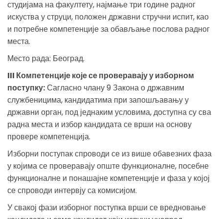
студијама на факултету, најмање три године радног
искуства у струци, положен државни стручни испит, као
и потребне компетенције за обављање послова радног
места.
Место рада: Београд.
III Компетенције које се проверавају у изборном
поступку:
Сагласно члану 9 Закона о државним
службеницима, кандидатима при запошљавању у
државни орган, под једнаким условима, доступна су сва
радна места и избор кандидата се врши на основу
провере компетенција.
Изборни поступак спроводи се из више обавезних фаза
у којима се проверавају опште функционалне, посебне
функционалне и понашајне компетенције и фаза у којој
се спроводи интервју са комисијом.
У свакој фази изборног поступка врши се вредновање