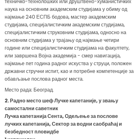
техничко-технолошких или друштвено-хуманистичких
наука на основним академским студијама у обиму од
најмање 240 ЕСПБ бодова, мастер академским
студијама, специјалистичким академским студијама,
специјалистичким струковним студијама, односно на
основним студијама у трајању од најмање четири
године или специјалистичким студијама на факултету,
или завршена Војна академија - смер навигација,
најмање пет година радног искуства у струци, положен
државни стручни испит, као и потребне компетенције за
обављање послова радног места.
Место рада: Београд.
2. Радно место шеф Лучке капетаније, у звању
самостални саветник
Лучка капетанија Сента, Одељење за послове
лучких капетанија, Сектор за водни саобраћај и
безбедност пловидбе