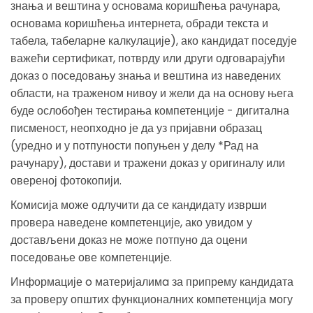
знања и вештина у основама коришћења рачунара,
основама коришћења интернета, обради текста и
табела, табеларне калкулације), ако кандидат поседује
важећи сертификат, потврду или други одговарајући
доказ о поседовању знања и вештина из наведених
области, на траженом нивоу и жели да на основу њега
буде ослобођен тестирања компетенције - дигитална
писменост, неопходно је да уз пријавни образац
(уредно и у потпуности попуњен у делу *Рад на
рачунару), достави и тражени доказ у оригиналу или
овереној фотокопији.
Комисија може одлучити да се кандидату изврши
провера наведене компетенције, ако увидом у
достављени доказ не може потпуно да оцени
поседовање ове компетенције.
Информације o материјалимa за припрему кандидата
за проверу општих функционалних компетенција могу