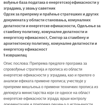
вођење база података о енергетској ефикасности у
зградама, у звању саветник
Одсек за припрему и праћење стратешких и других
докумената у области становања, комуналних
делатности и енергетске ефикасности, Одељење за
стамбену политику, комуналне делатности и
енергетску ефикасност, Сектор за стамбену и
архитектонску политику, комуналне делатности и
енергетску ефикасност
1 извршилац
Опис послова: Припрема предлоге програма за
спровођење стратегија и прописа из области
енергетске ефикасности у зградама, као и прилоге о
анализи ефеката примене прописа; учествује у
припреми мишљења о примени техничких прописа из
делокруга министарства који се односе на област
енергетске ефикасности зграда; врши контролу
документације и припрема решења о испуњености