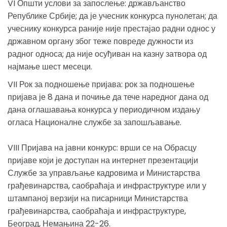
VI Општи услови за запослење: држављанство
Републике Србије; да је учесник конкурса пунолетан; да
учеснику конкурса раније није престајао радни однос у
државном органу због теже повреде дужности из
радног односа; да није осуђиван на казну затвора од
најмање шест месеци.
VII Рок за подношење пријава: рок за подношење
пријава је 8 дана и почиње да тече наредног дана од
дана оглашавања конкурса у периодичном издању
огласа Националне службе за запошљавање.
VIII Пријава на јавни конкурс: врши се на Обрасцу
пријаве који је доступан на интернет презентацији
Службе за управљање кадровима и Министарства
грађевинарства, саобраћаја и инфраструктуре или у
штампаној верзији на писарници Министарства
грађевинарства, саобраћаја и инфраструктуре,
Београд, Немањина 22-26.