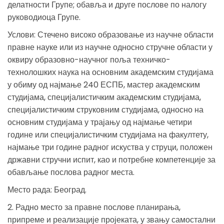
делатности Групе; обавља и друге послове по налогу
руководиоца Групе.
Услови: Стечено високо образовање из научне области
правне науке или из научне односно стручне области у
оквиру образовно-научног поља техничко-
технолошких наука на основним академским студијама
у обиму од најмање 240 ЕСПБ, мастер академским
студијама, специјалистичким академским студијама,
специјалистичким струковним студијама, односно на
основним студијама у трајању од најмање четири
године или специјалистичким студијама на факултету,
најмање три године радног искуства у струци, положен
државни стручни испит, као и потребне компетенције за
обављање послова радног места.
Место рада: Београд.
2. Радно место за правне послове планирања,
припреме и реализације пројеката, у звању самостални