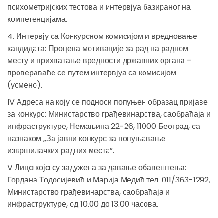
психометријских тестова и интервјуа базираног на
компетенцијама.
4. Интервју са Конкурсном комисијом и вредновање
кандидата: Процена мотивације за рад на радном
месту и прихватање вредности државних органа –
провераваће се путем интервјуа са комисијом
(усмено).
IV Адреса на коју се подноси попуњен образац пријаве
за конкурс: Министарство грађевинарства, саобраћаја и
инфраструктуре, Немањина 22-26, 11000 Београд, са
назнаком „За јавни конкурс за попуњавање
извршилачких радних места”.
V Лицa којa су задужена за давање обавештења:
Гордана Тодосијевић и Марија Медић тел. 011/363-1292,
Министарство грађевинарства, саобраћаја и
инфраструктуре, од 10.00 до 13.00 часова.