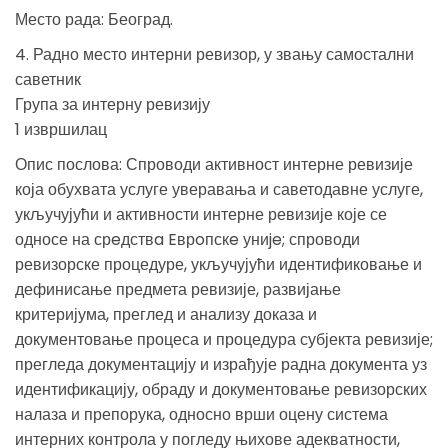
Место рада: Београд.
4. Радно место интерни ревизор, у звању самостални
саветник
Група за интерну ревизију
1 извршилац
Опис послова: Спроводи активност интерне ревизије
која обухвата услуге уверавања и саветодавне услуге,
укључујући и активности интерне ревизије које се
односе на срeдствa Eврoпскe униje; спроводи
ревизорске процедуре, укључујући идентификовање и
дефинисање предмета ревизије, развијање
критеријума, преглед и анализу доказа и
документовање процеса и процедура субјекта ревизије;
прегледа документацију и израђује радна документа уз
идентификацију, обраду и документовање ревизорских
налаза и препорука, односно врши оцену система
интерних контрола у погледу њихове адекватности,