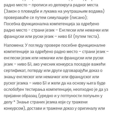
радно место – прописи из делокруга радног места
(Закон о пловидби и лукама на унутрашњим водама)
провераваће се путем симулације (писано);
Посебна функционална компетенција за одређено
радно место - страни језик – Енглески или немачки или
француски или руски језик – ниво Б1 (путем теста).
Напомена: У погледу провере посебне функционалне
компетенције за одређено радно место – страни језик –
енглески језик или немачки или француски или руски
језик – ниво Б1, ако учесник конкурса поседује важећи
сертификат, потврду или други одговарајући доказ о
знању енглеског или немачког или француског или
руског језика – ниво Б1 и жели да на основу њега буде
ослобођен тестирања компетенције, неопходно је да уз
пријавни образац (уредно и у потпуности попуњен у
делу * Знање страних језика који су тражени
конкурсом), достави и тражени доказ у оригиналу или