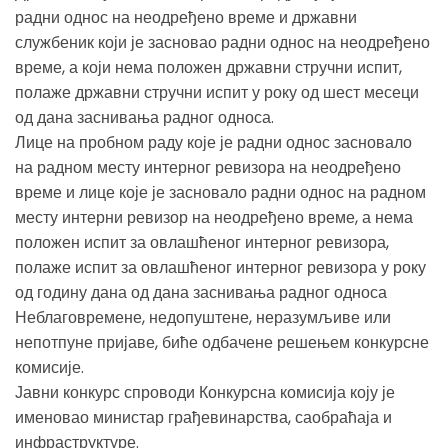
радни однос на неодређено време и државни
службеник који је засновао радни однос на неодређено
време, а који нема положен државни стручни испит,
полаже државни стручни испит у року од шест месеци
од дана заснивања радног односа.
Лице на пробном раду које је радни однос засновало
на радном месту интерног ревизора на неодређено
време и лице које је засновало радни однос на радном
месту интерни ревизор на неодређено време, а нема
положен испит за овлашћеног интерног ревизора,
полаже испит за овлашћеног интерног ревизора у року
од годину дана од дана заснивања радног односа
Неблаговремене, недопуштене, неразумљиве или
непотпуне пријаве, биће одбачене решењем конкурсне
комисије.
Јавни конкурс спроводи Конкурсна комисија коју је
именовао министар грађевинарства, саобраћаја и
инфраструктуре.