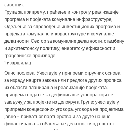
саветник
Група за припрему, праћење и контролу реализације
програма и пројеката комуналне инфраструктуре,
Одељење за спровођење инвестиционих програма и
пројеката комуналне инфраструктуре и комуналне
делатности, Сектор за комуналне делатности, стамбену
и архитектонску политику, енергетску ефикасност и
грађевинске производе
1 извршилац
Опис послова: Учествује у припреми стручних основа
за израду нацрта закона или предлога других прописа
из области планирања и реализације пројеката;
припрема податке за дефинисање уговора који се
закључују за пројекте из делокруга Групе; учествује у
припреми концесионих уговора, уговора на пројектима
јавно - приватног партнерства и за друге начине
финансирања за обављање делатности од општег