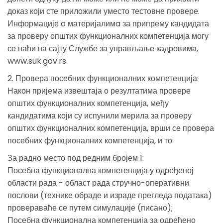
доказ који сте приложили уместо тестовне провере.
Информације o материјалимa за припрему кандидата
за проверу општих функционалних компетенција могу
се наћи на сајту Службе за управљање кадровима,
www.suk.gov.rs.
2. Провера посебних функционалних компетенција:
Након пријема извештаја о резултатима провере
општих функционалних компетенција, међу
кандидатима који су испунили мерила за проверу
општих функционалних компетенција, врши се провера
посебних функционалних компетенција, и то:
За радно место под редним бројем 1:
Посебна функционална компетенција у одређеној
области рада - област рада стручно-оперативни
послови (технике обраде и израде прегледа података)
провераваће се путем симулације (писано);
Посебна функционална компетенција за одређено