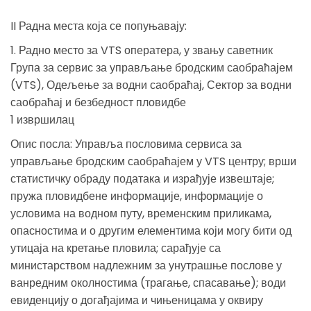
II Радна места која се попуњавају:
1. Радно место за VTS оператера, у звању саветник
Група за сервис за управљање бродским саобраћајем
(VTS), Одељење за водни саобраћај, Сектор за водни
саобраћај и безбедност пловидбе
1 извршилац
Опис посла: Управља пословима сервиса за
управљање бродским саобраћајем у VTS центру; врши
статистичку обраду података и израђује извештаје;
пружа пловидбене информације, информације о
условима на водном путу, временским приликама,
опасностима и о другим елементима који могу бити од
утицаја на кретање пловила; сарађује са
министарством надлежним за унутрашње послове у
ванредним околностима (трагање, спасавање); води
евиденцију о догађајима и чињеницама у оквиру