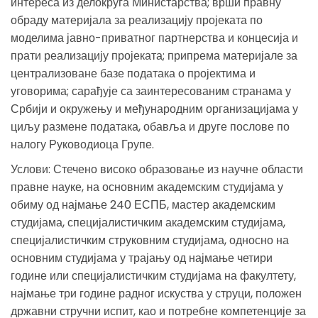
интереса из делокруга Министарства; врши правну
обраду материјала за реализацију пројеката по
моделима јавно-приватног партнерства и концесија и
прати реализацију пројеката; припрема материјале за
централизоване базе података о пројектима и
уговорима; сарађује са заинтересованим странама у
Србији и окружењу и међународним организацијама у
циљу размене података, обавља и друге послове по
налогу Руководиоца Групе.
Услови: Стечено високо образовање из научне области
правне науке, на основним академским студијама у
обиму од најмање 240 ЕСПБ, мастер академским
студијама, специјалистичким академским студијама,
специјалистичким струковним студијама, односно на
основним студијама у трајању од најмање четири
године или специјалистичким студијама на факултету,
најмање три године радног искуства у струци, положен
државни стручни испит, као и потребне компетенције за