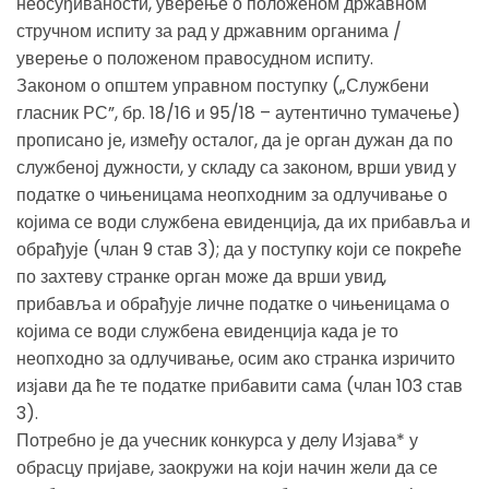
неосуђиваности, уверење о положеном државном
стручном испиту за рад у државним органима /
уверење о положеном правосудном испиту.
Законом о општем управном поступку („Службени
гласник РС”, бр. 18/16 и 95/18 – аутентично тумачење)
прописано је, између осталог, да је орган дужан да по
службеној дужности, у складу са законом, врши увид у
податке о чињеницама неопходним за одлучивање о
којима се води службена евиденција, да их прибавља и
обрађује (члан 9 став 3); да у поступку који се покреће
по захтеву странке орган може да врши увид,
прибавља и обрађује личне податке о чињеницама о
којима се води службена евиденција када је то
неопходно за одлучивање, осим ако странка изричито
изјави да ће те податке прибавити сама (члан 103 став
3).
Потребно је да учесник конкурса у делу Изјава* у
обрасцу пријаве, заокружи на који начин жели да се