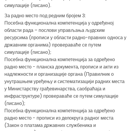
симулације (писано).
За радно место под редним бројем 3:
Посебна функционална компетенција у одређеној
области рада – послови управљања људским
ресурсима (прописи у области радно-правних односа у
државним органима) провераваће се путем
симулације (писано);
Посебна функционална компетенција за одређено
радно место - планска документа, прописи и акти из
надлежности и организације органа (Правилник о
унутрашњем уређењу и систематизацији радних места
у Министарству грађевинарства, саобраћаја и
инфраструктуре) провераваће се путем симулације
(писано);
Посебна функционална компетенција за одређено
радно место - прописи из делокруга радног места
(Закон о платама државних службеника и