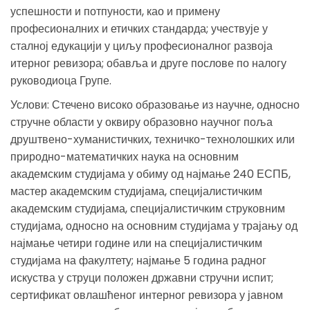
успешности и потпуности, као и примену
професионалних и етичких стандарда; учествује у
сталној едукацији у циљу професионалног развоја
итерног ревизора; обавља и друге послове по налогу
руководиоца Групе.
Услови: Стечено високо образовање из научне, односно
стручне области у оквиру образовно научног поља
друштвено-хуманистичких, техничко-технолошких или
природно-математичких наука на основним
академским студијама у обиму од најмање 240 ЕСПБ,
мастер академским студијама, специјалистичким
академским студијама, специјалистичким струковним
студијама, односно на основним студијама у трајању од
најмање четири године или на специјалистичким
студијама на факултету; најмање 5 година радног
искуства у струци положен државни стручни испит;
сертификат овлашћеног интерног ревизора у јавном