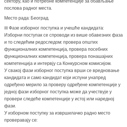
сектору, као и потребне компетенције за обављање
послова радног места.
Место рада: Београд.
III Фазе изборног поступка и учешће кандидата:
Изборни поступак се спроводи из више обавезних фаза
и то следећим редоследом: провера општих
функционалних компетенција, провера посебних
функционалних компетенција, провера понашајних
компетенција и интервју са Конкурсном комисијом.
У свакој фази изборног поступка врши се вредновање
кандидата и само кандидат који испуни унапред
одређено мерило за проверу одређене компетенције у
једној фази изборног поступка може да учествује у
провери следеће компетенције у истој или наредној
фази.
У изборном поступку за извршилачко радно место
проверавају се: