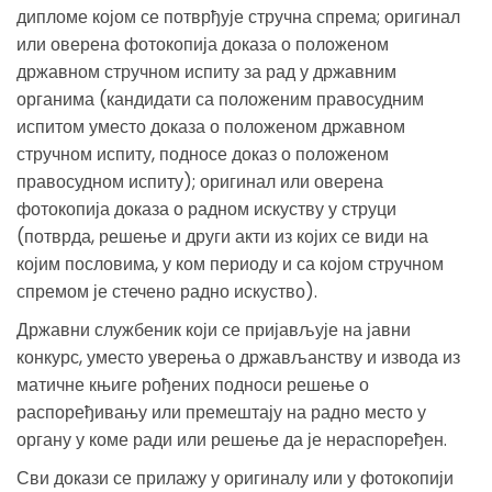
дипломе којом се потврђује стручна спрема; оригинал
или оверена фотокопија доказа о положеном
државном стручном испиту за рад у државним
органима (кандидати са положеним правосудним
испитом уместо доказа о положеном државном
стручном испиту, подносе доказ о положеном
правосудном испиту); оригинал или оверена
фотокопија доказа о радном искуству у струци
(потврда, решење и други акти из којих се види на
којим пословима, у ком периоду и са којом стручном
спремом је стечено радно искуство).
Државни службеник који се пријављује на јавни
конкурс, уместо уверења о држављанству и извода из
матичне књиге рођених подноси решење о
распоређивању или премештају на радно место у
органу у коме ради или решење да је нераспоређен.
Сви докази се прилажу у оригиналу или у фотокопији