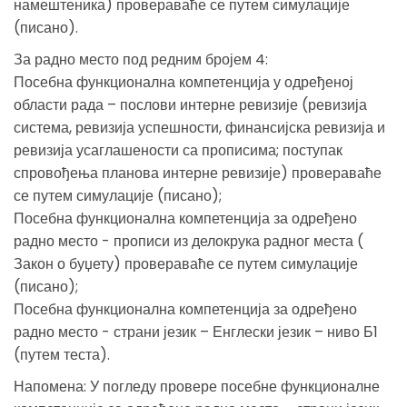
намештеника) провераваће се путем симулације
(писано).
За радно место под редним бројем 4:
Посебна функционална компетенција у одређеној
области рада – послови интерне ревизије (ревизија
система, ревизија успешности, финансијска ревизија и
ревизија усаглашености са прописима; поступак
спровођења планова интерне ревизије) провераваће
се путем симулације (писано);
Посебна функционална компетенција за одређено
радно место - прописи из делокрука радног места (
Закон о буџету) провераваће се путем симулације
(писано);
Посебна функционална компетенција за одређено
радно место - страни језик – Енглески језик – ниво Б1
(путем теста).
Напомена: У погледу провере посебне функционалне