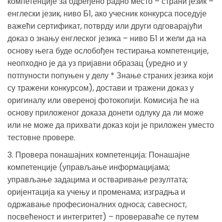
компетенције за одређено радно место – страни језик –
енглески језик, ниво Б1, ако учесник конкурса поседује
важећи сертификат, потврду или други одговарајући
доказ о знању енглеског језика – ниво Б1 и жели да на
основу њега буде ослобођен тестирања компетенције,
неопходно је да уз пријавни образац (уредно и у
потпуности попуњен у делу * Знање страних језика који
су тражени конкурсом), достави и тражени доказ у
оригиналу или овереној фотокопији. Комисија ће на
основу приложеног доказа донети одлуку да ли може
или не може да прихвати доказ који је приложен уместо
тестовне провере.
3. Провера понашајних компетенција: Понашајне
компетенције (управљање информацијама;
управљање задацима и остваривање резултата;
оријентација ка учењу и променама; изградња и
одржавање професионалних односа; савесност,
посвећеност и интегритет) – провераваће се путем