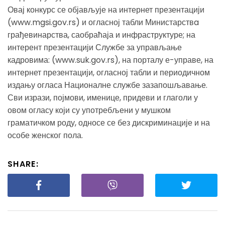
Овај конкурс се објављује на интернет презентацији
(www.mgsi.gov.rs) и огласној табли Министарствa
грађевинарства, саобраћаја и инфраструктуре; на
интерент презентацији Службе за управљање
кадровима: (www.suk.gov.rs), на порталу е-управе, на
интернет презентацији, огласној табли и периодичном
издању огласа Националне службе зазапошљавање.
Сви изрази, појмови, именице, придеви и глаголи у
овом огласу који су употребљени у мушком
граматичком роду, односе се без дискриминације и на
особе женског пола.
SHARE: