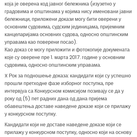
која је оверена код јавног бележника (изузетно у
градовима и општинама у којима нису именовани јавни
бележници, приложени докази могу бити оверени у
основним судовима, судским јединицама, пријемним
канцеларијама основних судова, односно општинским
управама као поверени посао).
Као доказ се могу приложити и фотокопије докумената
које су оверене пре 1. марта 2017. године у основним
судовима, односно општинским управама.
X Рок за подношење доказа: кандидати који су успешно
прошли претходне фазе изборног поступка, пре
интервјуа са Конкурсном комисијом позивају се да у
року од (5) пет радних дана од дана пријема
обавештења доставе наведене доказе који се прилажу
у конкурсном поступку.
Кандидати који не доставе наведене доказе који се
прилажу у конкурсном поступку, односно који на основу