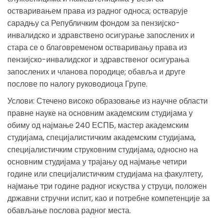
остваривањем права из радног односа; остварује
сарадњу са Републичким фондом за пензијско-
инвалидско и здравствено осигурање запослених и
стара се о благовременом остваривању права из
пензијско-инвалидског и здравственог осигурања
запослених и чланова породице; обавља и друге
послове по налогу руководиоца Групе.
Услови: Стечено високо образовање из научне области
правне науке на основним академским студијама у
обиму од најмање 240 ЕСПБ, мастер академским
студијама, специјалистичким академским студијама,
специјалистичким струковним студијама, односно на
основним студијама у трајању од најмање четири
године или специјалистичким студијама на факултету,
најмање три године радног искуства у струци, положен
државни стручни испит, као и потребне компетенције за
обављање послова радног места.