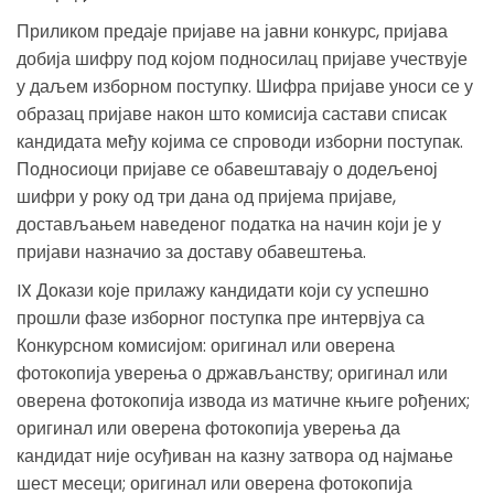
Приликом предаје пријаве на јавни конкурс, пријава
добија шифру под којом подносилац пријаве учествује
у даљем изборном поступку. Шифра пријаве уноси се у
образац пријаве након што комисија састави списак
кандидата међу којима се спроводи изборни поступак.
Подносиоци пријаве се обавештавају о додељеној
шифри у року од три дана од пријема пријаве,
достављањем наведеног податка на начин који је у
пријави назначио за доставу обавештења.
IX Докази које прилажу кандидати који су успешно
прошли фазе изборног поступка пре интервјуа са
Конкурсном комисијом: оригинал или оверена
фотокопија уверења о држављанству; оригинал или
оверена фотокопија извода из матичне књиге рођених;
оригинал или оверена фотокопија уверења да
кандидат није осуђиван на казну затвора од најмање
шест месеци; оригинал или оверена фотокопија