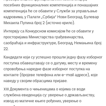
посебних функционалних компетенција и понашајних
компетенција ће се обавити у Служби за управљање
кадровима, у Палати „Србија” Нови Београд, Булевар
Михаила Пупина број 2 (источно крило).
Интервју са Конкурсном комисијом ће се обавити у
просторијама Министарства грађевинарства,
саобраћаја и инфраструктуре, Београд, Немањина број
22.
Кандидати који су успешно прошли једну фазу изборног
поступка обавештавају се о датуму, месту и времену
спровођења наредне фазе изборног поступка на
контакте (бројеве телефона или e-mail адресе), које
наведу у својим обрасцима пријаве.
XIII Документа о чињеницама о којима се води
службена евиденција су: уверење о држављанству,
извод из матичне књиге рођених, уверење о