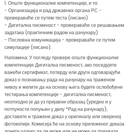
1. Опште функционалне компетенције, и то:
- Организација и рад државних органа РС -
провераваће се путем теста (писано)
- Дигитална писменост - провераваће се решавањем
задатака (практичним радом на рачунару)
- Пословна комуникација - провераваће се путем
симулације (писано).
Напомена: У погледу провере опште функционалне
компетенције Дигитална писменост, ако поседујете
важећи сертификат, потврду или други одговарајући
доказ о познавању рада на рачунару на траженом
нивоу и желите да на основу њега будете ослобођени
тестирања компетенције - дигитална писменост,
неопходно је да уз пријавни образац (уредно и у
потпуности попуњен у делу *Рад на рачунару),
доставите и тражени доказ у оригиналу или овереној
фотокопији. Комисија ће на основу приложеног доказа
донети одлуку да ли може или не може да прихвати