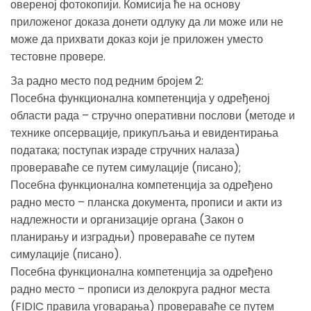
овереној фотокопији. Комисија ће на основу
приложеног доказа донети одлуку да ли може или не
може да прихвати доказ који је приложен уместо
тестовне провере.
За радно место под редним бројем 2:
Посебна функционална компетенција у одређеној
области рада – стручно оперативни послови (методе и
технике опсервације, прикупљања и евидентирања
података; поступак израде стручних налаза)
провераваће се путем симулације (писано);
Посебна функционална компетенција за одређено
радно место – планска документа, прописи и акти из
надлежности и организације органа (Закон о
планирању и изградњи) провераваће се путем
симулације (писано).
Посебна функционална компетенција за одређено
радно место – прописи из делокруга радног места
(FIDIC правила уговарања) провераваће се путем