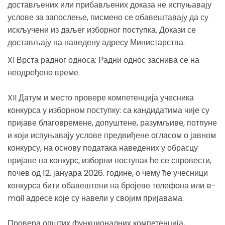
достављених или прибављених доказа не испуњавају
услове за запослење, писмено се обавештавају да су
искључени из даљег изборног поступка. Докази се
достављају на наведену адресу Министарства.
XI Врста радног односа: Радни однос заснива се на
неодређено време.
XII Датум и место провере компетенција учесника
конкурса у изборном поступку: са кандидатима чије су
пријаве благовремене, допуштене, разумљиве, потпуне
и који испуњавају услове предвиђене огласом о јавном
конкурсу, на основу података наведених у обрасцу
пријаве на конкурс, изборни поступак ће се спровести,
почев од 12. јануара 2026. године, о чему ће учесници
конкурса бити обавештени на бројеве телефона или e-
mail адресе које су навели у својим пријавама.
Провера општих функционалних компетенција,