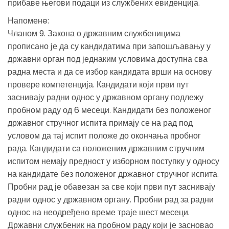
прибаве његови подаци из службених евиденција.
Напоменe:
Чланом 9. Закона о државним службеницима
прописано је да су кандидатима при запошљавању у
државни орган под једнаким условима доступна сва
радна места и да се избор кандидата врши на основу
провере компетенција. Кандидати који први пут
заснивају радни однос у државном органу подлежу
пробном раду од 6 месеци. Кандидати без положеног
државног стручног испита примају се на рад под
условом да тај испит положе до окончања пробног
рада. Кандидати са положеним државним стручним
испитом немају предност у изборном поступку у односу
на кандидате без положеног државног стручног испита.
Пробни рад је обавезан за све који први пут заснивају
радни однос у државном органу. Пробни рад за радни
однос на неодређено време траје шест месеци.
Државни службеник на пробном раду који је засновао