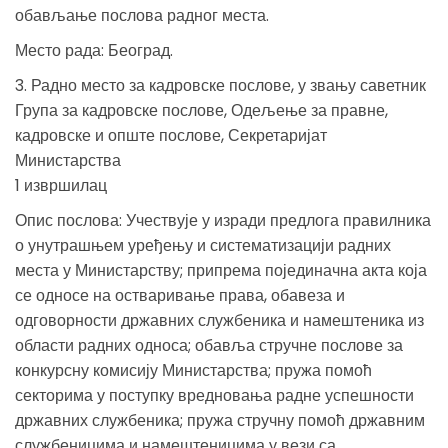
обављање послова радног места.
Место рада: Београд.
3. Радно место за кадровске послове, у звању саветник
Група за кадровске послове, Одељење за правне,
кадровске и опште послове, Секретаријат
Министарства
1 извршилац
Опис послова: Учествује у изради предлога правилника
о унутрашњем уређењу и систематизацији радних
места у Министарству; припрема појединачна акта која
се односе на остваривање права, обавеза и
одговорности државних службеника и намештеника из
области радних односа; обавља стручне послове за
конкурсну комисију Министарства; пружа помоћ
секторима у поступку вредновања радне успешности
државних службеника; пружа стручну помоћ државним
службеницима и намештеницима у вези са