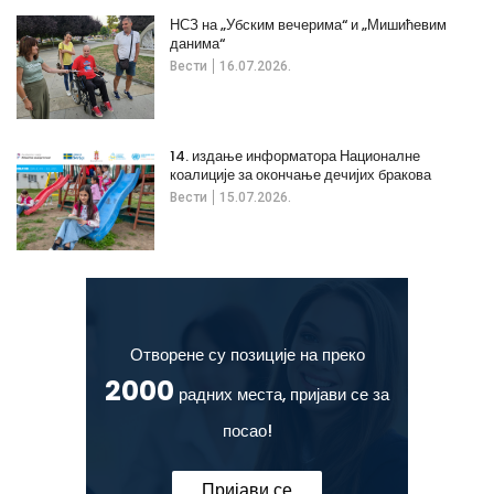
НСЗ на „Убским вечерима“ и „Мишићевим
данима“
Вести
16.07.2026.
14. издање информатора Националне
коалиције за окончање дечијих бракова
Вести
15.07.2026.
Отворене су позиције на преко
2000
радних места, пријави се за
посао!
Пријави се