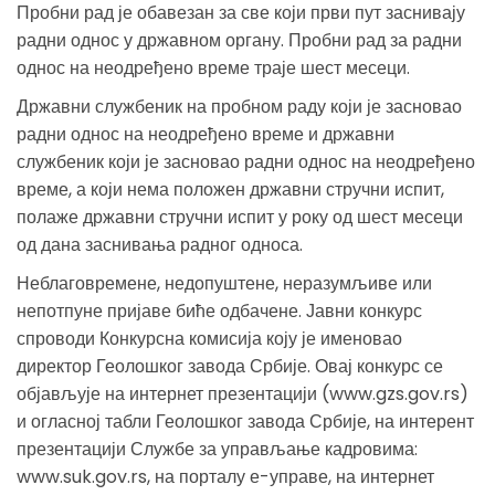
Пробни рад је обавезан за све који први пут заснивају
радни однос у државном органу. Пробни рад за радни
однос на неодређено време траје шест месеци.
Државни службеник на пробном раду који је засновао
радни однос на неодређено време и државни
службеник који је засновао радни однос на неодређено
време, а који нема положен државни стручни испит,
полаже државни стручни испит у року од шест месеци
од дана заснивања радног односа.
Неблаговремене, недопуштене, неразумљиве или
непотпуне пријаве биће одбачене. Јавни конкурс
спроводи Конкурсна комисија коју је именовао
директор Геолошког завода Србије. Овај конкурс се
објављује на интернет презентацији (www.gzs.gov.rs)
и огласној табли Геолошког завода Србије, на интерент
презентацији Службе за управљање кадровима:
www.suk.gov.rs, на порталу е-управе, на интернет