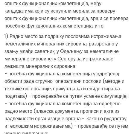
општих функционалних компетенција, међу
кандидатима који су испунили мерила за проверу
општих функционалних компетенција, врши се провера
посебних функционалних компетенција, и то:
1) Радно место за подршку пословима истраживања
неметаличних минералних сировина, разврстано у
звању млађи саветник, у Одељењу за неметаличне
минералне сировине, у Сектору за истраживање
лежишта минералних сировина
- посебна функционална компетенција у одређеној
области рада стручно-оперативни послови (методе и
технике опсервације, прикупљања и евидентирања
података) - провераваће се путем усмене симулације;
- посебна функционална компетенција за одређено
радно место (планска документа, прописи и акта из
надлежности организације органа - Закон о рударству
и геолошким истраживањима) - провераваће се путем
усмене симулације;