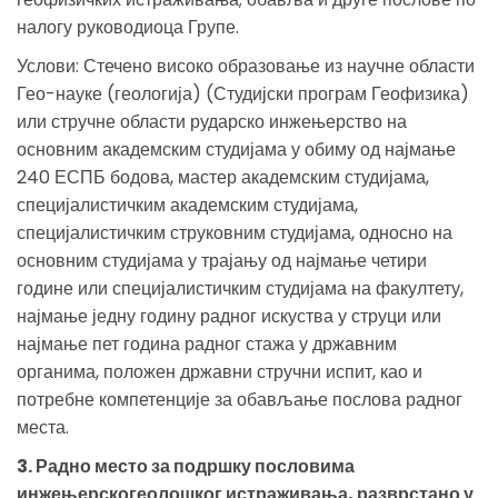
налогу руководиоца Групе.
Услови: Стечено високо образовање из научне области
Гео-науке (геологија) (Студијски програм Геофизика)
или стручне области рударско инжењерство на
основним академским студијама у обиму од најмање
240 ЕСПБ бодова, мастер академским студијама,
специјалистичким академским студијама,
специјалистичким струковним студијама, односно на
основним студијама у трајању од најмање четири
године или специјалистичким студијама на факултету,
најмање једну годину радног искуства у струци или
најмање пет година радног стажа у државним
органима, положен државни стручни испит, као и
потребне компетенције за обављање послова радног
места.
3. Радно место за подршку пословима
инжењерскогеолошког истраживања, разврстано у