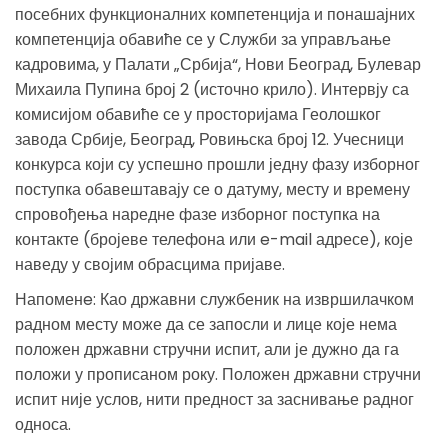
посебних функционалних компетенција и понашајних
компетенција обавиће се у Служби за управљање
кадровима, у Палати „Србија“, Нови Београд, Булевар
Михаила Пупина број 2 (источно крило). Интервју са
комисијом обавиће се у просторијама Геолошког
завода Србије, Београд, Ровињска број 12. Учесници
конкурса који су успешно прошли једну фазу изборног
поступка обавештавају се о датуму, месту и времену
спровођења наредне фазе изборног поступка на
контакте (бројеве телефона или e-mail адресе), које
наведу у својим обрасцима пријаве.
Напоменe: Као државни службеник на извршилачком
радном месту може да се запосли и лице које нема
положен државни стручни испит, али је дужно да га
положи у прописаном року. Положен државни стручни
испит није услов, нити предност за заснивање радног
односа.