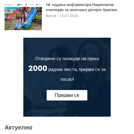
14. издање информатора Националне
коалиције за окончање дечијих бракова
Вести
15.07.2026.
Отворене су позиције на преко
2000
радних места, пријави се за
посао!
Пријави се
Актуелно