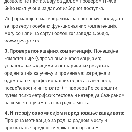
дозволе не настављају са даљом провером ПФК и
биће искључени из даљег изборног поступка.
Информације о материјалима за припрему кандидата
за проверу посебних функционалних компетенција
могу се наћи на сајту Геолошког завода Србије,
www.gzs.gov.rs
3. Провера понашајних компетенција
: Понашајне
компетенције (управљање информацијама;
управљање задацима и остваривање резултата;
оријентација ка учењу и променама; изградња и
одржавање професионалних односа; савесност,
посвећеност и интегритет) - провера ће се вршити
путем психометријских тестова и интервјуа базираном
на компетенцијама за сва радна места.
4. Интервју са комисијом и вредновање кандидата
:
Процена мотивације за рад на радном месту и
прихватање вредности државних органа -