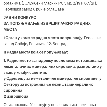
органима („Службени гласник РС”, бр. 2/19 и 67/21),
Геолошки завод Србије оглашава
ЈАВНИ КОНКУРС
ЗА ПОПУЊАВАЊЕ ИЗВРШИЛАЧКИХ РАДНИХ
МЕСТА
I Орган у коме се радна места попуњавају
: Геолошки
завод Србије, Ровињска 12, Београд.
II Радна места која се попуњавају:
1. Радно место за подршку пословима истраживања
неметаличних минералних сировина, разврстано у
звању млађи саветник
у Одељењу за неметаличне минералне сировине, у
Сектору за истраживање лежишта минералних
сировина
2 извршиоца
Опис послова: Учествује у пословима истраживања