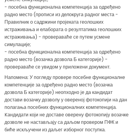
- посебна функционална компетенција за одређено
радно место (прописи из делокруга радног места -
Правилник о садржини пројеката геолошких
истраживања и елабората о резултатима геолошких
истраживања) - провераваће се путем усмене
симулације;
- посебна функционална компетенција за одређено
радно место (возачка дозвола Б категорије) -
провераваће се увидом у приложени документ.
Напомена: У погледу провере посебне функционалне
компетенције за одређено радно место (возачка
дозвола Б категорије) неопходно је да кандидат
достави возачку дозволу у овереној фотокопији на дан
полагања посебних функционалних компетенција.
Kандидати који не доставе оверену фотокопију возачке
дозволе не настављају са даљом провером ПФК и
биће искључени из даљег изборног поступка.