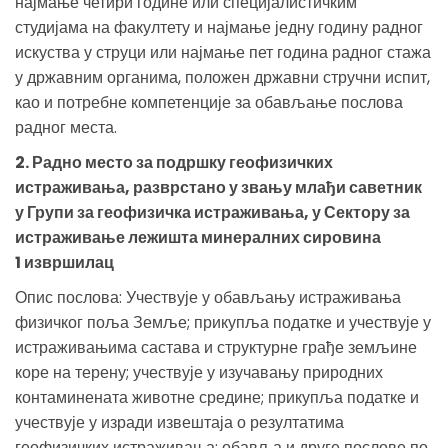
најмање четири године или специјалистичким
студијама на факултету и најмање једну годину радног
искуства у струци или најмање пет година радног стажа
у државним органима, положен државни стручни испит,
као и потребне компетенције за обављање послова
радног места.
2. Радно место за подршку геофизичких
истраживања, разврстано у звању млађи саветник
у Групи за геофизичка истраживања, у Сектору за
истраживање лежишта минералних сировина
1 извршилац
Опис послова: Учествује у обављању истраживања
физичког поља Земље; прикупља податке и учествује у
истраживањима састава и структурне грађе земљине
коре на терену; учествује у изучавању природних
контаминената животне средине; прикупља податке и
учествује у изради извештаја о резултатима
геофизичких истраживања; обавља и друге послове по