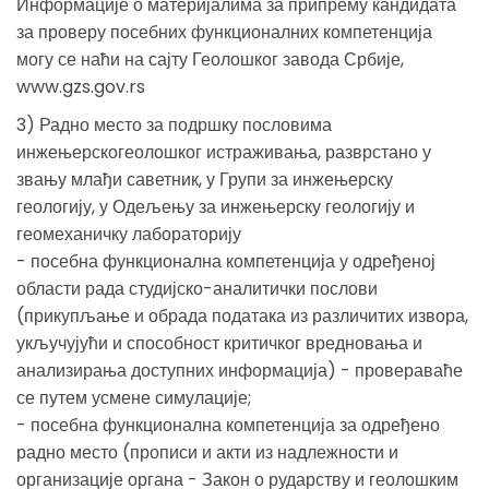
Информације о материјалима за припрему кандидата
за проверу посебних функционалних компетенција
могу се наћи на сајту Геолошког завода Србије,
www.gzs.gov.rs
3) Радно место за подршку пословима
инжењерскогеолошког истраживања, разврстано у
звању млађи саветник, у Групи за инжењерску
геологију, у Одељењу за инжењерску геологију и
геомеханичку лабораторију
- посебна функционална компетенција у одређеној
области рада студијско-аналитички послови
(прикупљање и обрада података из различитих извора,
укључујући и способност критичког вредновања и
анализирања доступних информација) - провераваће
се путем усмене симулације;
- посебна функционална компетенција за одређено
радно место (прописи и акти из надлежности и
организације органа - Закон о рударству и геолошким