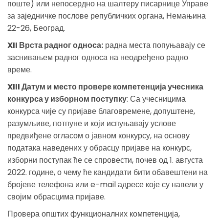
поште) или непосердно на шалтеру писарнице Управе
за заједничке послове републичких органа, Немањина
22-26, Београд.
XII Врста радног односа:
радна места попуњавају се
заснивањем радног односа на неодређено радно
време.
XIII Датум и место провере компетенција учесника
конкурса у изборном поступку
: Са учесницима
конкурса чије су пријаве благовремене, допуштене,
разумљиве, потпуне и који испуњавају услове
предвиђене огласом о јавном конкурсу, на основу
података наведених у обрасцу пријаве на конкурс,
изборни поступак ће се спровести, почев од 1. августа
2022. године, о чему ће кандидати бити обавештени на
бројеве телефона или e-mail адресе које су навели у
својим обрасцима пријаве.
Провера општих функционалних компетенција,