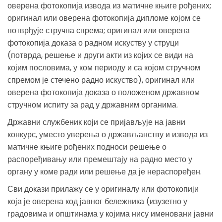
оверена фотокопија извода из матичне књиге рођених;
оригинал или оверена фотокопија дипломе којом се
потврђује стручна спрема; оригинал или оверена
фотокопија доказа о радном искуству у струци
(потврда, решење и други акти из којих се види на
којим пословима, у ком периоду и са којом стручном
спремом је стечено радно искуство), оригинал или
оверена фотокопија доказа о положеном државном
стручном испиту за рад у државним органима.
Државни службеник који се пријављује на јавни
конкурс, уместо уверења о држављанству и извода из
матичне књиге рођених подноси решење о
распоређивању или премештају на радно место у
органу у коме ради или решење да је нераспоређен.
Сви докази прилажу се у оригиналу или фотокопији
која је оверена код јавног бележника (изузетно у
градовима и општинама у којима нису именовани јавни