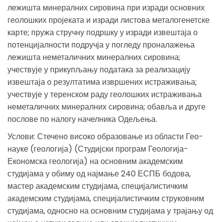
лежишта минералних сировина при изради основних
геолошких пројеката и изради листова металогенетске
карте; пружа стручну подршку у изради извештаја о
потенцијалности подручја у погледу проналажења
лежишта неметаличних минералних сировина;
учествује у прикупљању података за реализацију
извештаја о резултатима извршених истраживања;
учествује у теренском раду геолошких истраживања
неметаличних минералних сировина; обавља и друге
послове по налогу начелника Одељења.
Услови: Стечено високо образовање из области Гео-
науке (геологија) (Студијски програм Геологија-
Економска геологија) на основним академским
студијама у обиму од најмање 240 ЕСПБ бодова,
мастер академским студијама, специјалистичким
академским студијама, специјалистичким струковним
студијама, односно на основним студијама у трајању од