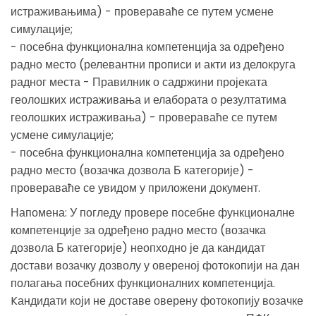
истраживањима) - провераваће се путем усмене
симулације;
- посебна функционална компетенција за одређено
радно место (релевантни прописи и акти из делокруга
радног места - Правилник о садржини пројеката
геолошких истраживања и елабората о резултатима
геолошких истраживања) - провераваће се путем
усмене симулације;
- посебна функционална компетенција за одређено
радно место (возачка дозвола Б категорије) -
провераваће се увидом у приложени документ.
Напомена: У погледу провере посебне функционалне
компетенције за одређено радно место (возачка
дозвола Б категорије) неопходно је да кандидат
достави возачку дозволу у овереној фотокопији на дан
полагања посебних функционалних компетенција.
Kандидати који не доставе оверену фотокопију возачке