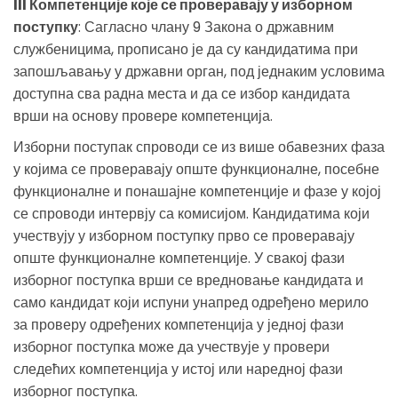
III Компетенције које се проверавају у изборном
поступку
: Сагласно члану 9 Закона о државним
службеницима, прописано је да су кандидатима при
запошљавању у државни орган, под једнаким условима
доступна сва радна места и да се избор кандидата
врши на основу провере компетенција.
Изборни поступак спроводи се из више обавезних фаза
у којима се проверавају опште функционалне, посебне
функционалне и понашајне компетенције и фазе у којој
се спроводи интервју са комисијом. Кандидатима који
учествују у изборном поступку прво се проверавају
опште функционалне компетенције. У свакој фази
изборног поступка врши се вредновање кандидата и
само кандидат који испуни унапред одређено мерило
за проверу одређених компетенција у једној фази
изборног поступка може да учествује у провери
следећих компетенција у истој или наредној фази
изборног поступка.