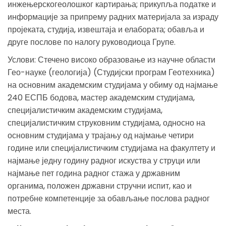
инжењерскогеолошког картирања; прикупља податке и
информације за припрему радних материјала за израду
пројеката, студија, извештаја и елабората; обавља и
друге послове по налогу руководиоца Групе.
Услови: Стечено високо образовање из научне области
Гео-науке (геологија) (Студијски програм Геотехника)
на основним академским студијама у обиму од најмање
240 ЕСПБ бодова, мастер академским студијама,
специјалистичким академским студијама,
специјалистичким струковним студијама, односно на
основним студијама у трајању од најмање четири
године или специјалистичким студијама на факултету и
најмање једну годину радног искуства у струци или
најмање пет година радног стажа у државним
органима, положен државни стручни испит, као и
потребне компетенције за обављање послова радног
места.