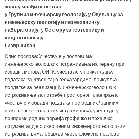
звању млађи саветник
у Групи за инжењерску геологију, у Одељењу за
инжењерску геологију и геомеханичку
лабораторију, у Сектору за геотехнику и
хидрогеологију
1 извршилац
Опис послова: Учествује у пословима
инжењерскогеолошких истраживања на терену при
изради листова ОИГК; учествује у прикупљању
података за извештај о геохазардима; прикупља
попдатке за реализацију инжењерскогеолошких
истраживања за потребе просторног планирања;
учествује у обради података претходних/ранијих
инжењерскогеолошких истраживања; учествује у
припреми радних верзија графичке и техничке
документације о извршеним инжењерскогеолошким
истраживањима; обавља мање сложене послове