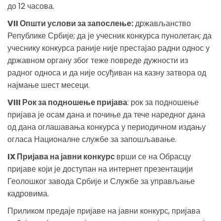
до 12 часова.
VII Општи услови за запослење:
држављанство
Републике Србије; да је учесник конкурса пунолетан; да
учеснику конкурса раније није престајао радни однос у
државном органу због теже повреде дужности из
радног односа и да није осуђиван на казну затвора од
најмање шест месеци.
VIII Рок за подношење пријава
: рок за подношење
пријава је осам дана и почиње да тече наредног дана
од дана оглашавања конкурса у периодичном издању
огласа Националне службе за запошљавање.
IX Пријава на јавни конкурс
врши се на Обрасцу
пријаве који је доступан на интернет презентацији
Геолошког завода Србије и Службе за управљање
кадровима.
Приликом предаје пријаве на јавни конкурс, пријава