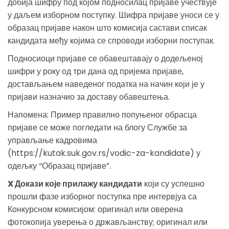
добија шифру под којом подносилац пријаве учествује
у даљем изборном поступку. Шифра пријаве уноси се у
образац пријаве након што комисија састави списак
кандидата међу којима се спроводи изборни поступак.
Подносиоци пријаве се обавештавају о додељеној
шифри у року од три дана од пријема пријаве,
достављањем наведеног податка на начин који је у
пријави назначио за доставу обавештења.
Напомена: Пример правилно попуњеног обрасца
пријаве се може погледати на блогу Службе за
управљање кадровима
(https://kutak.suk.gov.rs/vodic-za-kandidate) у
одељку “Образац пријаве”.
X Докази које прилажу кандидати
који су успешно
прошли фазе изборног поступка пре интервјуа са
Конкурсном комисијом: оригинал или оверена
фотокопија уверења о држављанству; оригинал или