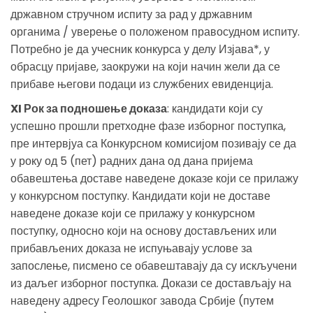
државном стручном испиту за рад у државним
органима / уверење о положеном правосудном испиту.
Потребно је да учесник конкурса у делу Изјава*, у
обрасцу пријаве, заокружи на који начин жели да се
прибаве његови подаци из службених евиденција.
XI Рок за подношење доказа
: кандидати који су
успешно прошли претходне фазе изборног поступка,
пре интервјуа са Конкурсном комисијом позивају се да
у року од 5 (пет) радних дана од дана пријема
обавештења доставе наведене доказе који се прилажу
у конкурсном поступку. Кандидати који не доставе
наведене доказе који се прилажу у конкурсном
поступку, односно који на основу достављених или
прибављених доказа не испуњавају услове за
запослење, писмено се обавештавају да су искључени
из даљег изборног поступка. Докази се достављају на
наведену адресу Геолошког завода Србије (путем