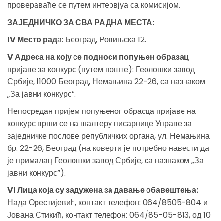
провераваће се путем интервјуа са комисијом.
ЗАЈЕДНИЧКО ЗА СВА РАДНА МЕСТА:
IV Место рад
а: Београд, Ровињска 12.
V Адреса на коју се подноси попуњен образац
пријаве за конкурс (путем поште): Геолошки завод
Србије, 11000 Београд, Немањина 22-26, са назнаком
„За јавни конкурс”.
Непосредан пријем попуњеног обрасца пријаве на
конкурс врши се на шалтеру писарнице Управе за
заједничке послове републичких органа, ул. Немањина
бр. 22-26, Београд (на коверти је потребно навести да
је прималац Геолошки завод Србије, са назнаком „За
јавни конкурс”).
VI Лица која су задужена за давање обавештења:
Нада Орестијевић, контакт телефон: 064/8505-804 и
Јована Стикић, контакт телефон: 064/85-05-813, од 10