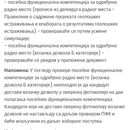
- посебна функционална компетенција за одређено
радно место (прописи из делокруга радног места -
Правилник о садржини пројеката геолошких
истраживања и елабората о резултатима геолошких
истраживања) - провераваће се путем усмене
симулације;
- посебна функционална компетенција за одређено
радно место (возачка дозвола Б категорије) -
провераваће се увидом у приложени документ.
Напомена:
У погледу провере посебне функционалне
компетенције за одређено радно место (возачка
дозвола Б категорије) неопходно је да кандидат
достави возачку дозволу у овереној фотокопији на дан
полагања посебних функционалних компетенција.
Kандидати који не доставе оверену фотокопију возачке
дозволе не настављају са даљом провером ПФК и
биће искључени из даљег изборног поступка.