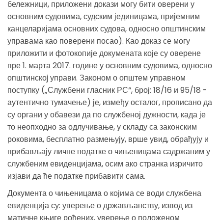
бележници, приложени докази могу бити оверени у
основним судовима, судским јединицама, пријемним
канцеларијама основних судова, односно општинским
управама као поверени посао). Као доказ се могу
приложити и фотокопије докумената које су оверене
пре 1. марта 2017. године у основним судовима, односно
општинскоj управи. Законом о општем управном
поступку („Службени гласник РС“, број: 18/16 и 95/18 -
аутентично тумачење) је, између осталог, прописано да
су органи у обавези да по службеној дужности, када је
то неопходно за одлучивање, у складу са законским
роковима, бесплатно размењују, врше увид, обрађују и
прибављају личне податке о чињеницама садржаним у
службеним евиденцијама, осим ако странка изричито
изјави да ће податке прибавити сама.
Документа о чињеницама о којима се води службена
евиденција су: уверење о држављанству, извод из
матичне књиге рођених, уверење о положеном