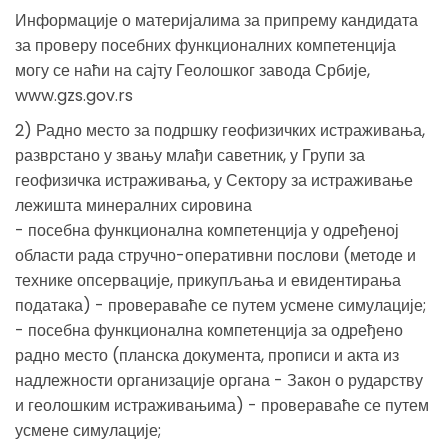
Информације о материјалима за припрему кандидата
за проверу посебних функционалних компетенција
могу се наћи на сајту Геолошког завода Србије,
www.gzs.gov.rs
2) Радно место за подршку геофизичких истраживања,
разврстано у звању млађи саветник, у Групи за
геофизичка истраживања, у Сектору за истраживање
лежишта минералних сировина
- посебна функционална компетенција у одређеној
области рада стручно-оперативни послови (методе и
технике опсервације, прикупљања и евидентирања
података) - провераваће се путем усмене симулације;
- посебна функционална компетенција за одређено
радно место (планска документа, прописи и акта из
надлежности организације органа - Закон о рударству
и геолошким истраживањима) - провераваће се путем
усмене симулације;