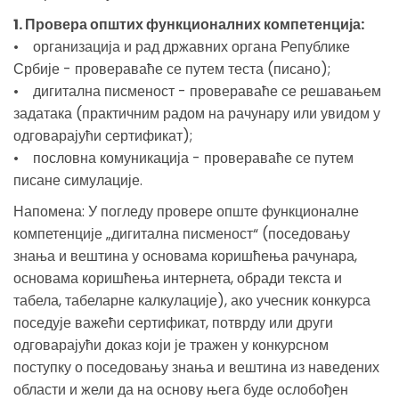
1. Провера општих функционалних компетенција:
• организација и рад државних органа Републике
Србије - провераваће се путем теста (писано);
• дигитална писменост - провераваће се решавањем
задатака (практичним радом на рачунару или увидом у
одговарајући сертификат);
• пословна комуникација - провераваће се путем
писане симулације.
Напомена: У погледу провере опште функционалне
компетенције „дигитална писменост“ (поседовању
знања и вештина у основама коришћења рачунара,
основама коришћења интернета, обради текста и
табела, табеларне калкулације), ако учесник конкурса
поседује важећи сертификат, потврду или други
одговарајући доказ који је тражен у конкурсном
поступку о поседовању знања и вештина из наведених
области и жели да на основу њега буде ослобођен