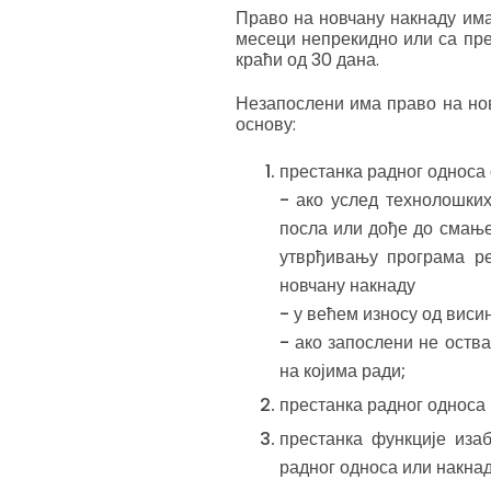
Право на новчану накнаду има
месеци непрекидно или са пр
краћи од 30 дана.
Незапослени има право на нов
основу:
престанка радног односа 
- ако услед технолошки
посла или дође до смањењ
утврђивању програма р
новчану накнаду
- у већем износу од виси
- ако запослени не оств
на којима ради;
престанка радног односа
престанка функције иза
радног односа или накнаду