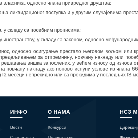
а власника, односно члана привредног друштва;
ања ликвидационог поступка и у другим случајевима прест
, у складу са посебним прописима;
у иностранству, у складу са законом, односно међународни
днос, односно осигурање престало његовом вољом или кр
предељивањем за отпремнину, новчану накнаду или посеб
 решавања вишка запослених, у већем износу од износа о
а новчану накнаду ако поново испуни услове из члана 66
д 12 месеци непрекидно или са прекидима у последњих 18 м
ИНФО
О НАМА
НСЗ 
Вести
Конкурси
Дирекциј
Саопштења
Правни акти
Филијал