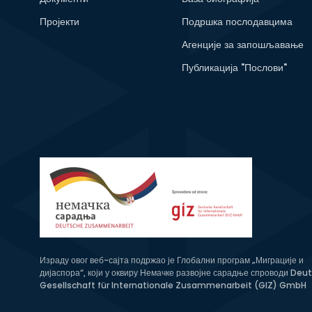
Пројекти
Подршка послодавцима
Агенције за запошљавање
Публикација "Послови"
Израду овог веб-сајта подржао је Глобални програм „Миграције и
дијаспора“, који у оквиру Немачке развојне сарадње спроводи Deu
Gesellschaft für Internationale Zusammenarbeit (GIZ) GmbH