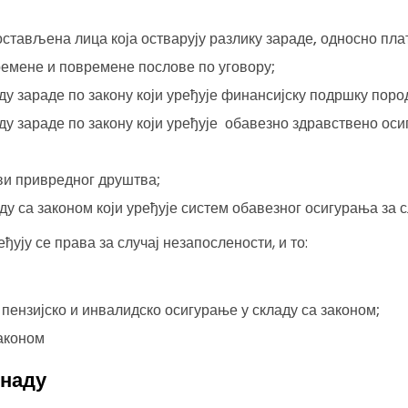
стављена лица која остварују разлику зараде, односно пла
ремене и повремене послове по уговору;
аду зараде по закону који уређује финансијску подршку поро
аду зараде по закону који уређује обавезно здравствено оси
ви привредног друштва;
аду са законом који уређује систем обавезног осигурања за 
ју се права за случај незапослености, и то:
пензијско и инвалидско осигурање у складу са законом;
законом
кнаду