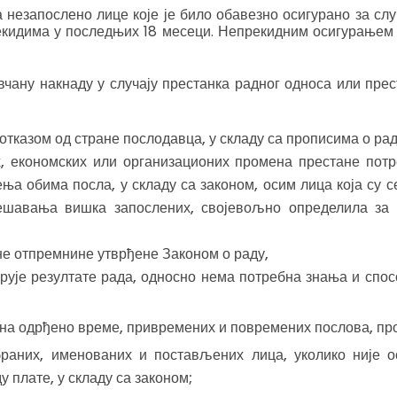
 незапослено лице које је било обавезно осигурано за слу
екидима у последњих 18 месеци. Непрекидним осигурањем 
чану накнаду у случају престанка радног односа или прес
отказом од стране послодавца, у складу са прописима о раду
х, економских или организационих промена престане по
а обима посла, у складу са законом, осим лица која су с
ешавања вишка запослених, својевољно определила за 
не отпремнине утврђене Законом о раду,
арује резултате рада, односно нема потребна знања и сп
 на одрђено време, привремених и повремених послова, про
браних, именованих и постављених лица, уколико није 
 плате, у складу са законом;