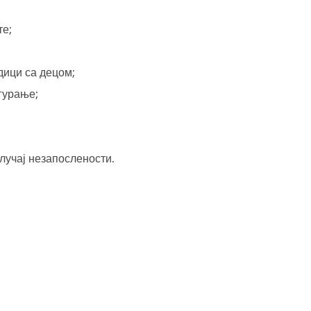
те;
дици са децом;
гурање;
случај незапослености.