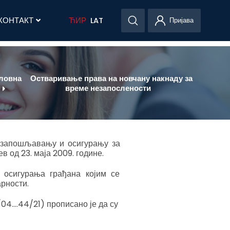
КОНТАКТ
ЋИР
LAT
Пријава
ловна
Остваривање права на новчану накнаду за
време незапослености
о запошљавању и осигурању за
 од 23. маја 2009. године.
г осигурања грађана којим се
арности.
04….44/21) прописано је да су