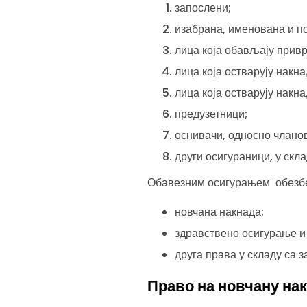
запослени;
изабрана, именована и по
лица која обављају прив
лица која остварују накн
лица која остварују накн
предузетници;
оснивачи, односно члано
други осигураници, у скл
Обавезним осигурањем обезбеђу
новчана накнада;
здравствено осигурање и 
друга права у складу са 
Право на новчану на