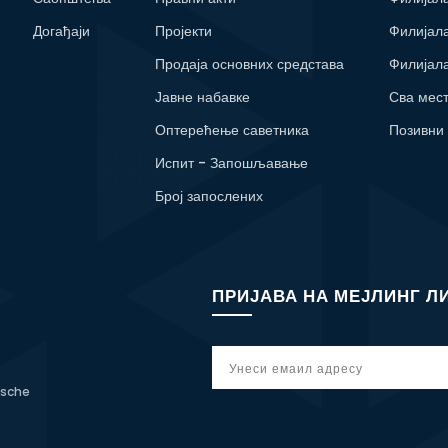
Догађаји
Пројекти
Филијал
Продаја основних средстава
Филијал
Јавне набавке
Сва мес
Оптерећење саветника
Позивни
Испит - Запошљавање
Број запослених
ПРИЈАВА НА МЕЈЛИНГ Л
tsche