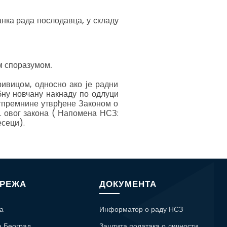
анка рада послодавца, у складу
м споразумом.
ивицом, односно ако је радни
ну новчану накнаду по одлуци
тпремнине утврђене Законом о
. овог закона ( Напомена НСЗ:
есеци).
МРЕЖА
ДОКУМЕНТА
а
Информатор о раду НСЗ
а Београд
Заштита података о личности