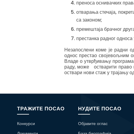
преноса оснивачких прав
отварања стечаја, покрет
са законом;
премештаја брачног друга
престанка радног односа 
Незапослени коме је радни о
однос престао својевољним о
Владе о утврђивању програма
раду, може остварити право н
оствари нови стаж у трајању о
ТРАЖИТЕ ПОСАО
НУДИТЕ ПОСАО
Конкурси
Објавите оглас
Документи
База биографија