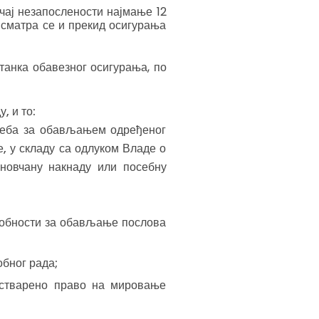
чај незапослености најмање 12
сматра се и прекид осигурања
танка обавезног осигурања, по
, и то:
треба за обављањем одређеног
е, у складу са одлуком Владе о
новчану накнаду или посебну
особности за обављање послова
бног рада;
остварено право на мировање