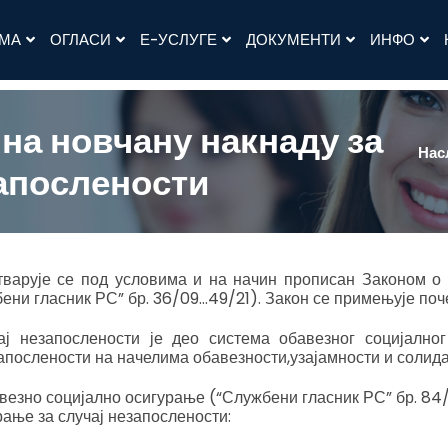
АМА
ОГЛАСИ
Е-УСЛУГЕ
ДОКУМЕНТИ
ИНФО
на новчану накнаду за
Нас
апослености
тварује се под условима и на начин прописан Законом 
ени гласник РС” бр. 36/09…49/21). Закон се примењује почев
ј незапослености је део система обавезног социјално
запослености на начелима обавезности,узајамности и солид
везно социјално осигурање (“Службени гласник РС” бр. 84/
ање за случај незапослености: