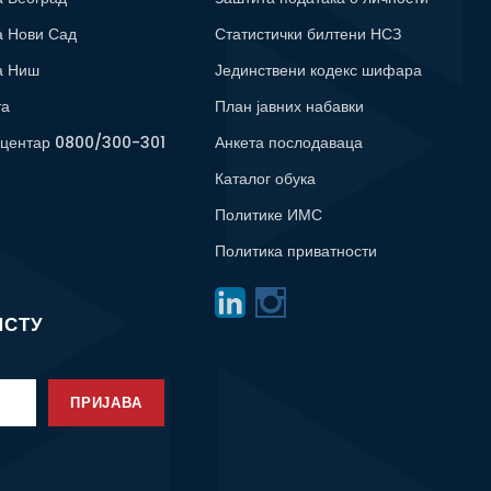
а Нови Сад
Статистички билтени НСЗ
а Ниш
Јединствени кодекс шифара
та
План јавних набавки
 центар 0800/300-301
Анкета послодаваца
Каталог обука
Политике ИМС
Политика приватности
ИСТУ
ПРИЈАВА