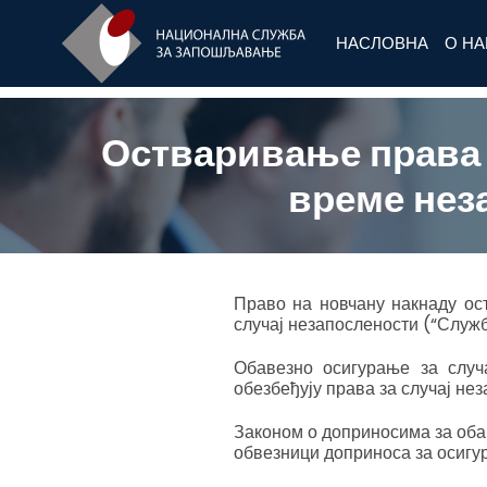
НАСЛОВНА
О Н
Остваривање права 
време нез
Право на новчану накнаду ос
случај незапослености (“Служб
Обавезно осигурање за случа
обезбеђују права за случај не
Законом о доприносима за оба
обвезници доприноса за осигур