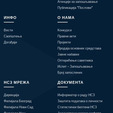
Агенције за запошљавање
Публикација "Послови"
ИНФО
О НАМА
Вести
Конкурси
Саопштења
Правни акти
Догађаји
Пројекти
Продаја основних средстава
Јавне набавке
Оптерећење саветника
Испит - Запошљавање
Број запослених
НСЗ МРЕЖА
ДОКУМЕНТА
Дирекција
Информатор о раду НСЗ
Филијала Београд
Заштита података о личности
Филијала Нови Сад
Статистички билтени НСЗ