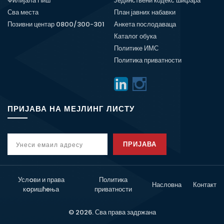
Филијала Ниш
Јединствени кодекс шифара
Сва места
План јавних набавки
Позивни центар 0800/300-301
Анкета послодаваца
Каталог обука
Политике ИМС
Политика приватности
ПРИЈАВА НА МЕЈЛИНГ ЛИСТУ
ПРИЈАВА
Услoви и права
Политика
Насловна
Контакт
кoришћeња
приватности
© 2026. Сва права задржана