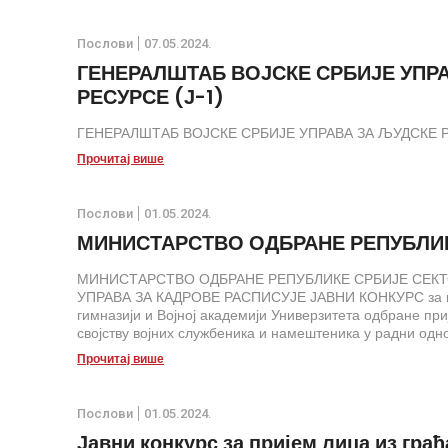
Послови
07.05.2024.
ГЕНЕРАЛШТАБ ВОЈСКЕ СРБИЈЕ УПР
РЕСУРСЕ (Ј-1)
ГЕНЕРАЛШТАБ ВОЈСКЕ СРБИЈЕ УПРАВА ЗА ЉУДСКЕ Р
Прочитај више
Послови
01.05.2024.
МИНИСТАРСТВО ОДБРАНЕ РЕПУБЛИ
МИНИСТАРСТВО ОДБРАНЕ РЕПУБЛИКЕ СРБИЈЕ СЕКТ
УПРАВА ЗА КАДРОВЕ РАСПИСУЈЕ ЈАВНИ КОНКУРС за поп
гимназији и Војној академији Универзитета одбране при
својству војних службеника и намештеника у радни од
Место рада Београд У Војну академију 1) референт за
Прочитај више
ОАС240 – 1 извршилац; 2) референт за одржавање не
извршилац; 3) инструктор практичне наставе – руковал
помоћник управника сервиса термоенергетике, ОАС240
Послови
01.05.2024.
смене, ВКВ – 2 извршиоца; 6) инсталатер водовода и к
Јавни конкурс за пријем лица из грађ
извршиоца; 7) електроинсталатер, ВКВ – 1 извршилац; 