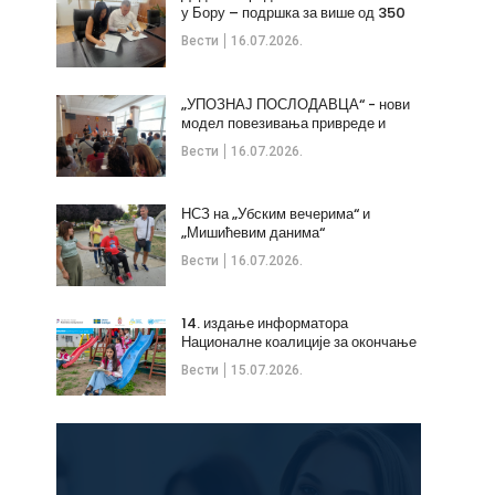
у Бору – подршка за више од 350
незапослених
Вести
16.07.2026.
„УПОЗНАЈ ПОСЛОДАВЦА“ - нови
модел повезивања привреде и
стручних кадрова
Вести
16.07.2026.
НСЗ на „Убским вечерима“ и
„Мишићевим данима“
Вести
16.07.2026.
14. издање информатора
Националне коалиције за окончање
дечијих бракова
Вести
15.07.2026.