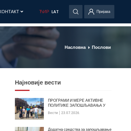
КОНТАКТ
ЋИР
LAT
Пријава
Насловна
Послови
Најновије вести
ПРОГРАМИ И МЕРЕ АКТИВНЕ
ПОЛИТИКЕ ЗАПОШЉАВАЊА У
ОПШТИНИ КЛАДОВО
Вести
23.07.2026.
Додатна средства за запошљавање