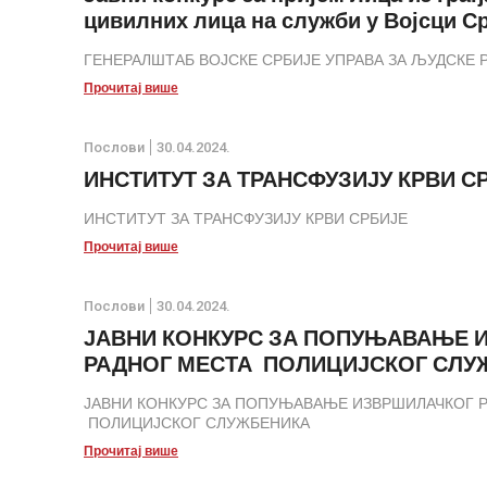
точкаше – возач, ВКВ – 1 извршилац; 9) електричар за
цивилних лица на служби у Војсци С
1 извршилац; 10) медицински техничар-возач, ССС – 1 
фарбар, КВ – 2 извршиоца; 12) вртлар, ССС – 1 изврши
ГЕНЕРАЛШТАБ ВОЈСКЕ СРБИЈЕ УПРАВА ЗА ЉУДСКЕ Р
НСС – 2 извршиоц
Прочитај више
Послови
30.04.2024.
ИНСТИТУТ ЗА ТРАНСФУЗИЈУ КРВИ С
ИНСТИТУТ ЗА ТРАНСФУЗИЈУ КРВИ СРБИЈЕ
Прочитај више
Послови
30.04.2024.
ЈАВНИ КОНКУРС ЗА ПОПУЊАВАЊЕ 
РАДНОГ МЕСТА ПОЛИЦИЈСКОГ СЛУ
ЈАВНИ КОНКУРС ЗА ПОПУЊАВАЊЕ ИЗВРШИЛАЧКОГ 
ПОЛИЦИЈСКОГ СЛУЖБЕНИКА
Прочитај више