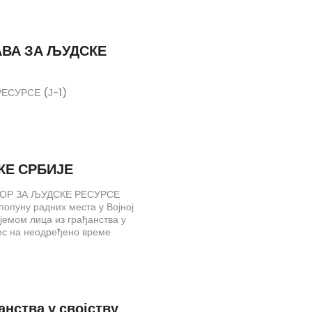
АВА ЗА ЉУДСКЕ
ЕСУРСЕ (Ј-1)
КЕ СРБИЈЕ
ОР ЗА ЉУДСКЕ РЕСУРСЕ
уну радних места у Војној
јемом лица из грађанства у
нос на неодређено време
 одржавање непокретности,
покретности, ОАС240 – 1
ац, ВКВ – 1 извршилац; 4)
 – 1 извршилац; 5) вође
анализације, ССС – 2
анства у својству
8) механичар за возила