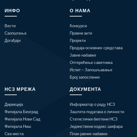
ИНФО
О НАМА
Вести
Конкурси
Саопштења
Правни акти
Догађаји
Пројекти
Продаја основних средстава
Јавне набавке
Оптерећење саветника
Испит - Запошљавање
Број запослених
НСЗ МРЕЖА
ДОКУМЕНТА
Дирекција
Информатор о раду НСЗ
Филијала Београд
Заштита података о личности
Филијала Нови Сад
Статистички билтени НСЗ
Филијала Ниш
Јединствени кодекс шифара
Сва места
План јавних набавки