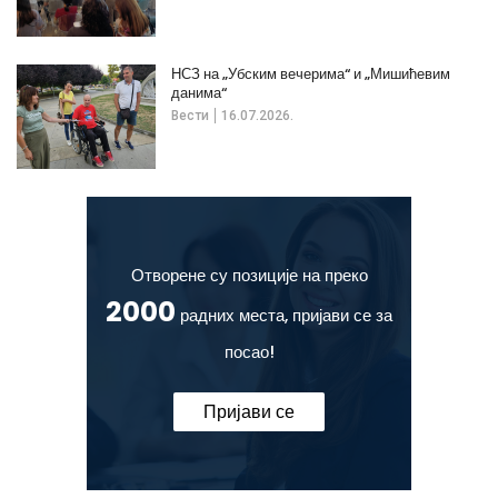
НСЗ на „Убским вечерима“ и „Мишићевим
данима“
Вести
16.07.2026.
Отворене су позиције на преко
2000
радних места, пријави се за
посао!
Пријави се