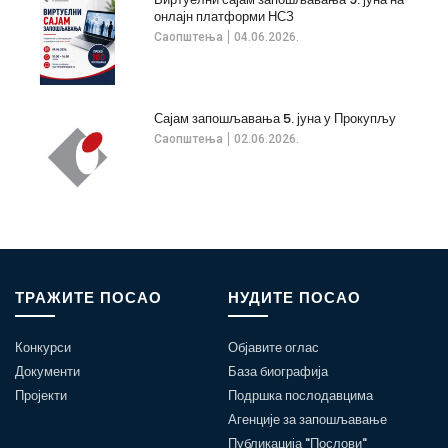
онлајн платформи НСЗ
Саопштења
04.06.2026.
Сајам запошљавања 5. јуна у Прокупљу
Саопштења
02.06.2026.
ТРАЖИТЕ ПОСАО
НУДИТЕ ПОСАО
Конкурси
Објавите оглас
Документи
База биографија
Пројекти
Подршка послодавцима
Агенције за запошљавање
Публикација "Послови"