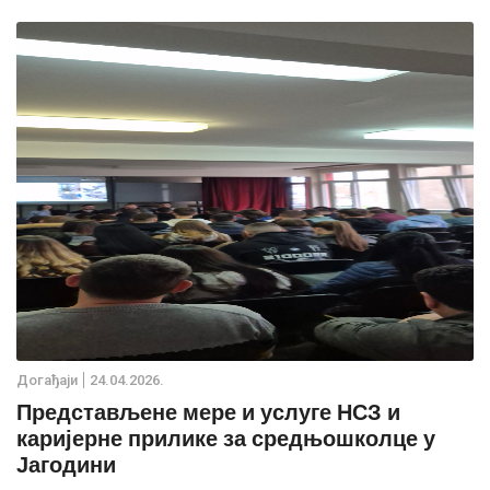
Дoгађаjи
24.04.2026.
Представљене мере и услуге НСЗ и
каријерне прилике за средњошколце у
Јагодини