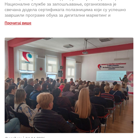
Националне службе за запошљавање, организована је
свечана додела сертификата полазницима који су успешно
завршили програме обука за дигитални маркетинг и
козметичко-естетске третмане, у оквиру програма „Гаранција
Прочитај више
за младе“, намењеног младима до 30 година старости.