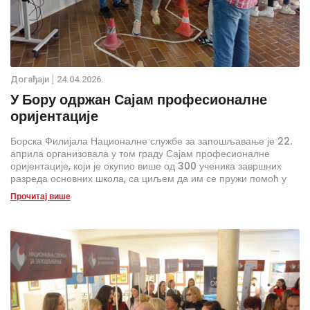
Дoгађаjи
24.04.2026.
У Бору одржан Сајам професионалне
оријентације
Борска Филијала Националне службе за запошљавање је 22.
априла организовала у том граду Сајам професионалне
оријентације, који је окупио више од 300 ученика завршних
разреда основних школа, са циљем да им се пружи помоћ у
доношењу једне од првих важних одлука у вези са каријерним
Прочитај више
развојем.