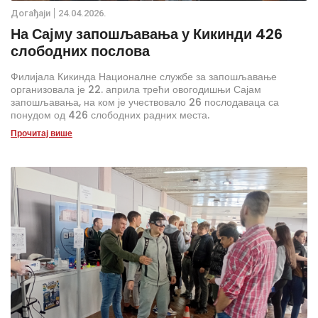
Дoгађаjи
24.04.2026.
На Сајму запошљавања у Кикинди 426
слободних послова
Филијала Кикинда Националне службе за запошљавање
организовала је 22. априла трећи овогодишњи Сајам
запошљавања, на ком је учествовало 26 послодаваца са
понудом од 426 слободних радних места.
Прочитај више