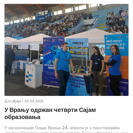
за младе“, намењеног младима до 30 година старости.
Дoгађаjи
30.04.2026.
У Врању одржан четврти Сајам
образовања
У организацији Града Врање 24. априла је у просторијама
градске Спортске хале одржан четврти Сајам образовања, који