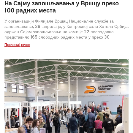
На Сајму запошљавања у Вршцу преко
100 радних места
У организацији Филијале Вршац Националне службе за
запошљавање, 29. априла је, у Конгресној сали Хотела Србија,
одржан Сајам запошљавања на комe је 22 послодавца
представило 165 слободних радних места у преко 30
занимања. Кувари, конобари, рецепционери, магационери,
Прочитај више
агенти теренске продаје, радници у производњи и фармацеути
били су међу траженијим занимањима на овогодишњем сајму.