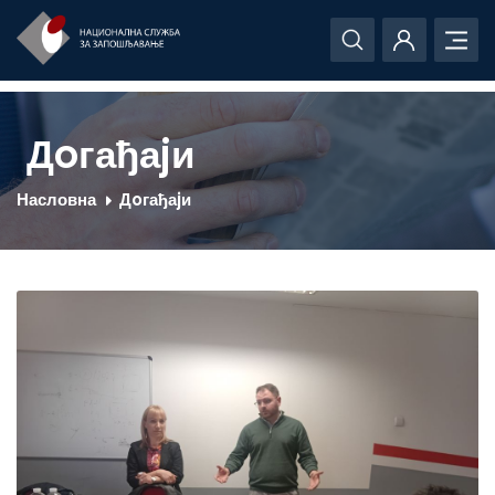
Дoгађаjи
Насловна
Дoгађаjи