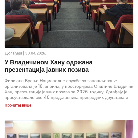
Дoгађаjи
30.04.2026.
У Владичином Хану одржана
презентација јавних позива
Филијала Врање Националне службе за запошљавање
организовала је 16. априла, у просторијама Општине Владичин
Хан, презентацију јавних позива за 2026. годину. Догађају је
присуствовало око 40 представника привредних друштава и
предузетника са територије Владичиног Хана и Сурдулице.
Прочитај више