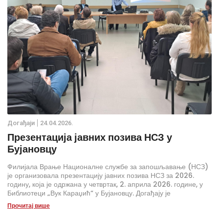
Дoгађаjи
24.04.2026.
Презентација јавних позива НСЗ у
Бујановцу
Филијала Врање Националне службе за запошљавање (НСЗ)
је организовала презентацију јавних позива НСЗ за 2026.
годину, која је одржана у четвртак, 2. априла 2026. године, у
Библиотеци „Вук Караџић“ у Бујановцу. Догађају је
присуствовало око 50 представника привредних друштава и
Прочитај више
предузетника са територије Бујановца.