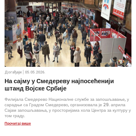
Дoгађаjи
05.05.2026.
На сајму у Смедереву најпосећенији
штанд Војске Србије
Филијала Смедерево Националне службе за запошљавање, у
сарадњи са Градом Смедерево, организовала је 29. априла
Сајам запошљавања, у просторијама хола Центра за културу у
том граду.
Прочитај више