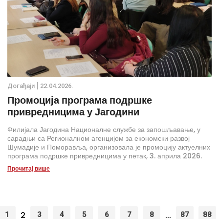
Дoгађаjи
22.04.2026.
Промоција програма подршке
привредницима у Јагодини
Филијала Јагодина Националне службе за запошљавање, у
сарадњи са Регионалном агенцијом за економски развој
Шумадије и Поморавља, организовала је промоцију актуелних
програма подршке привредницима у петак, 3. априла 2026.
године.
Прочитај више
2
...
1
3
4
5
6
7
8
87
88