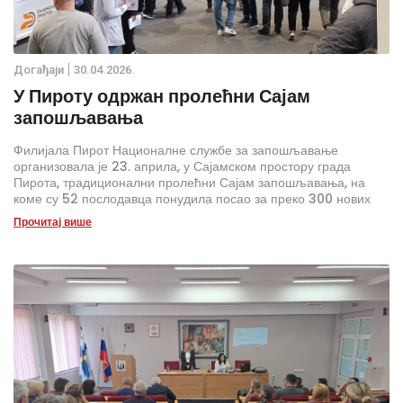
Дoгађаjи
30.04.2026.
У Пироту одржан пролећни Сајам
запошљавања
Филијала Пирот Националне службе за запошљавање
организовала је 23. априла, у Сајамском простору града
Пирота, традиционални пролећни Сајам запошљавања, на
коме су 52 послодавца понудила посао за преко 300 нових
радника.
Прочитај више