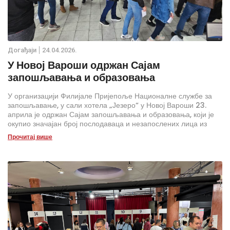
Дoгађаjи
24.04.2026.
У Новој Вароши одржан Сајам
запошљавања и образовања
У организацији Филијале Пријепоље Националне службе за
запошљавање, у сали хотела „Језеро“ у Новој Вароши 23.
априла је одржан Сајам запошљавања и образовања, који је
окупио значајан број послодаваца и незапослених лица из
овог краја. Догађају су присуствовали и представници
Прочитај више
Канцеларије за младе и Канцеларије за локални економски
развој.