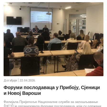
Дoгађаjи
22.04.2026.
Форуми послодаваца у Прибоју, Сјеници
и Новој Вароши
Филијала Пријепоље Националне службе за запошљавање
(НСЗ) је организовала форуме послодаваца, који су одржани