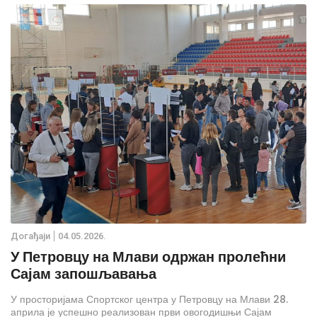
Дoгађаjи
04.05.2026.
У Петровцу на Млави одржан пролећни
Сајам запошљавања
У просторијама Спортског центра у Петровцу на Млави 28.
априла је успешно реализован први овогодишњи Сајам