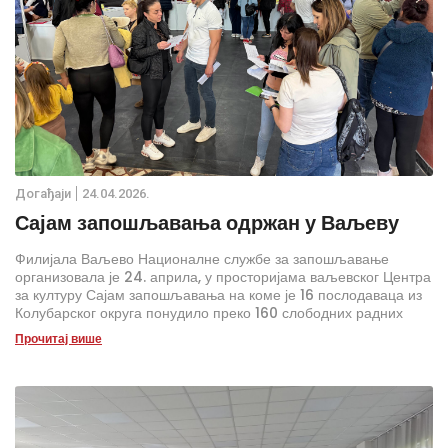
Дoгађаjи
24.04.2026.
Сајам запошљавања одржан у Ваљеву
Филијала Ваљево Националне службе за запошљавање
организовала је 24. априла, у просторијама ваљевског Центра
за културу Сајам запошљавања на коме је 16 послодаваца из
Колубарског округа понудило преко 160 слободних радних
места.
Прочитај више