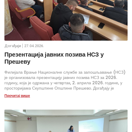
Дoгађаjи
27.04.2026.
Презентација јавних позива НСЗ у
Прешеву
Филијала Врање Националне службе за запошљавање (НСЗ)
је организовала презентацију јавних позива НСЗ за 2026.
годину, која је одржана у четвртак, 2. априла 2026. године, у
просторијама Скупштине Општине Прешево. Догађају је
присуствовало око 60 представника привредних друштава и
Прочитај више
предузетника са територије Бујановца.