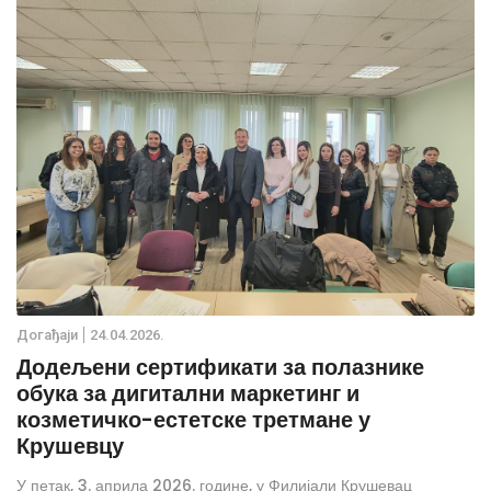
Дoгађаjи
24.04.2026.
Додељени сертификати за полазнике
обука за дигитални маркетинг и
козметичко-естетске третмане у
Крушевцу
У петак, 3. априла 2026. године, у Филијали Крушевац