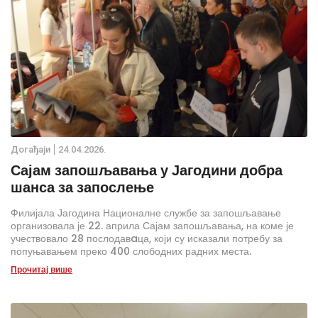
Дoгађаjи
24.04.2026.
Сајам запошљавања у Јагодини добра
шанса за запослење
Филијала Јагодина Националне службе за запошљавање
организовала је 22. априла Сајам запошљавања, на коме је
учествовало 28 послодавaца, који су исказали потребу за
попуњавањем преко 400 слободних радних места.
Прочитај више