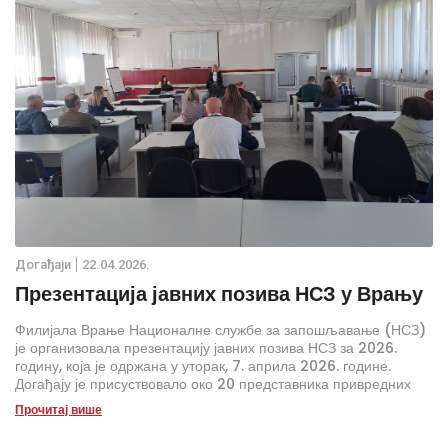
Дoгађаjи
22.04.2026.
Презентација јавних позива НСЗ у Врању
Филијала Врање Националне службе за запошљавање (НСЗ)
је организовала презентацију јавних позива НСЗ за 2026.
годину, која је одржана у уторак, 7. априла 2026. године.
Догађају је присуствовало око 20 представника привредних
друштава и предузетника са територије Врања.
Прочитај више