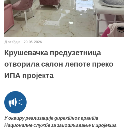
Дoгађаjи
20.05.2026.
Крушевачка предузетница
отворила салон лепоте преко
ИПА пројекта
У оквиру реализације директног гранта
Националне службе за запошљавање и пројекта