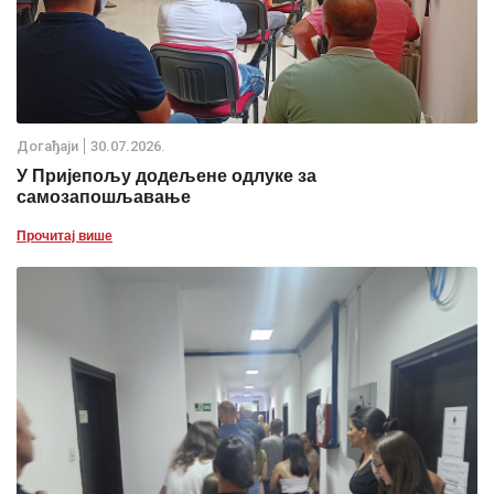
Дoгађаjи
30.07.2026.
У Пријепољу додељене одлуке за
самозапошљавање
Прочитај више