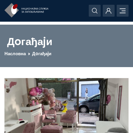
Дoгађаjи
Насловна
Дoгађаjи