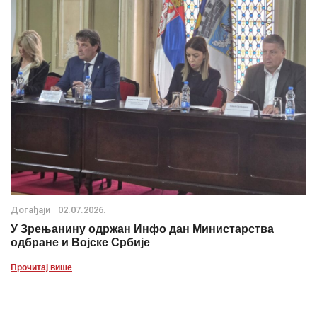
Дoгађаjи
02.07.2026.
У Зрењанину одржан Инфо дан Министарства
одбране и Војске Србије
Прочитај више