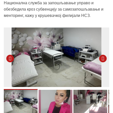
Национална служба за запошљавање управо и
обезбедила кроз субвенцију за самозапошљавање и
менторинг, кажу у крушевачкој филијали НСЗ.