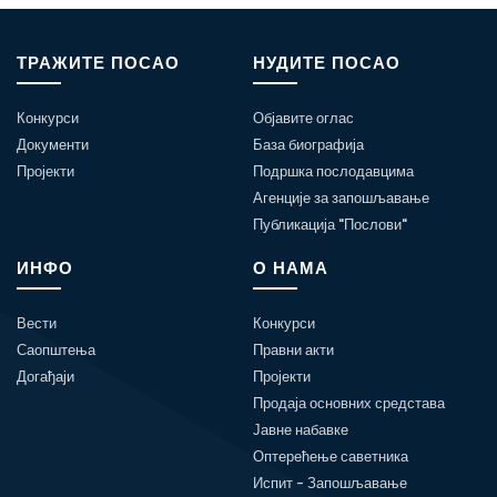
ТРАЖИТЕ ПОСАО
НУДИТЕ ПОСАО
Конкурси
Објавите оглас
Документи
База биографија
Пројекти
Подршка послодавцима
Агенције за запошљавање
Публикација "Послови"
ИНФО
О НАМА
Вести
Конкурси
Саопштења
Правни акти
Догађаји
Пројекти
Продаја основних средстава
Јавне набавке
Оптерећење саветника
Испит - Запошљавање