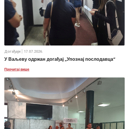
Дoгађаjи
17.07.2026.
У Ваљеву одржан догађај „Упознај послодавца“
Прочитај више