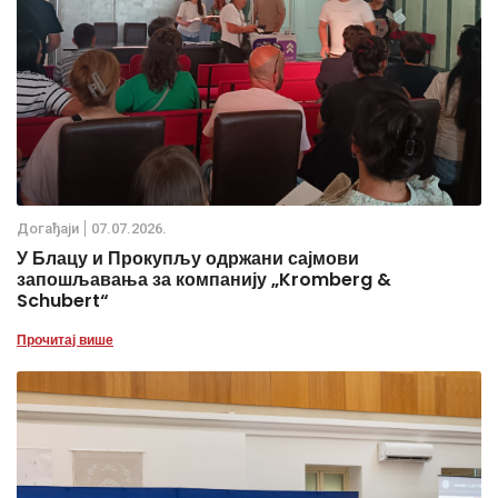
Дoгађаjи
07.07.2026.
У Блацу и Прокупљу одржани сајмови
запошљавања за компанију „Kromberg &
Schubert“
Прочитај више