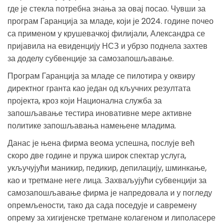
где је стекла потребна знања за овај посао. Чувши за
програм Гаранција за младе, који је 2024. године почео
са применом у крушевачкој филијали, Александра се
пријавила на евиденцију НСЗ и убрзо поднела захтев
за доделу субвенције за самозапошљавање.
Програм Гаранција за младе се пилотира у оквиру
директног гранта као један од кључних резултата
пројекта, кроз који Национална служба за
запошљавање тестира иновативне мере активне
политике запошљавања намењене младима.
Данас је њена фирма веома успешна, послује већ
скоро две године и пружа широк спектар услуга,
укључујући маникир, педикир, депилацију, шминкање,
као и третмане неге лица. Захваљујући субвенцији за
самозапошљавање фирма је напредовала и у погледу
опремљености, тако да сада поседује и савремену
опрему за хигијенске третмане колагеном и липоласере