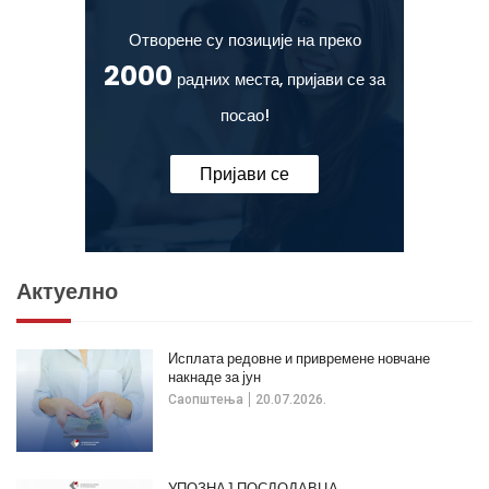
Отворене су позиције на преко
2000
радних места, пријави се за
посао!
Пријави се
Актуелно
Исплата редовне и привремене новчане
накнаде за јун
Саопштења
20.07.2026.
УПОЗНАЈ ПОСЛОДАВЦА