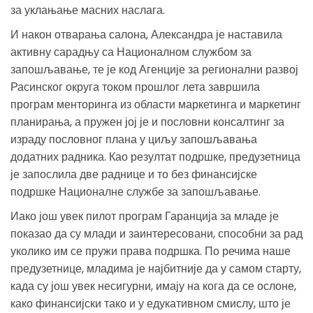
за уклањање масних наслага.
И након отварања салона, Александра је наставила
активну сарадњу са Националном службом за
запошљавање, те је код Агенције за регионални развој
Расинског округа током прошлог лета завршила
програм менторинга из области маркетинга и маркетинг
планирања, а пружен јој је и пословни консалтинг за
израду пословног плана у циљу запошљавања
додатних радника. Као резултат подршке, предузетница
је запослила две раднице и то без финансијске
подршке Националне службе за запошљавање.
Иако још увек пилот програм Гаранција за младе је
показао да су млади и заинтересовани, способни за рад
уколико им се пружи права подршка. По речима наше
предузетнице, младима је најбитније да у самом старту,
када су још увек несигурни, имају на кога да се ослоне,
како финансијски тако и у едукативном смислу, што је