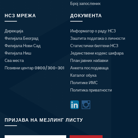
Број запослених
НСЗ МРЕЖА
ДОКУМЕНТА
Дирекција
Информатор о раду НСЗ
Филијала Београд
Заштита података о личности
Филијала Нови Сад
Статистички билтени НСЗ
Филијала Ниш
Јединствени кодекс шифара
Сва места
План јавних набавки
Позивни центар 0800/300-301
Анкета послодаваца
Каталог обука
Политике ИМС
Политика приватности
ПРИЈАВА НА МЕЈЛИНГ ЛИСТУ