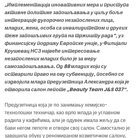
„Имплементација иновативних мера и приступа
активне политике запошљавања у циљу боље
интеграције дугорочно незапослених лица,
младих, жена, особа са инвалидитетом и других
теже запошљивих група на тржишту рада“, уз
финансијску подршку Европске уније, у Филијали
Крушевац НСЗ највеће интересовање
незапослених младих било је за меру
самозапошљавања. Од 88 младих који су
остварили право на ову субвенцију, посебно се
издвојила млада предузетница Александра која је
отворила салон лепоте „Beauty Team J&S 037“.
Предузетница која је по занимању хемијско-
технолошки техничар, као врло млада је углавном
радила у кафићима, али је одувек имала жељу да се
бави негом лепоте и отвори свој салон. Самостално је
завршила обуку у реномираном козметичком салону,