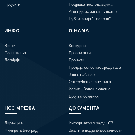
Пројекти
Подршка послодавцима
Агенције за запошљавање
Публикација "Послови"
ИНФО
О НАМА
Вести
Конкурси
Саопштења
Правни акти
Догађаји
Пројекти
Продаја основних средстава
Јавне набавке
Оптерећење саветника
Испит - Запошљавање
Број запослених
НСЗ МРЕЖА
ДОКУМЕНТА
Дирекција
Информатор о раду НСЗ
Филијала Београд
Заштита података о личности