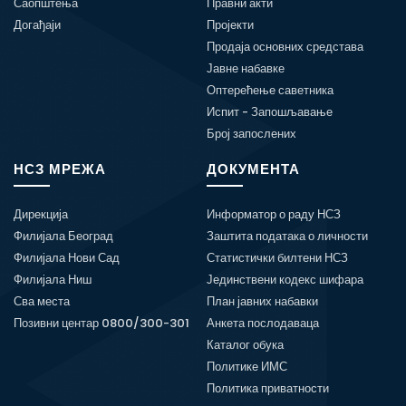
Саопштења
Правни акти
Догађаји
Пројекти
Продаја основних средстава
Јавне набавке
Оптерећење саветника
Испит - Запошљавање
Број запослених
НСЗ МРЕЖА
ДОКУМЕНТА
Дирекција
Информатор о раду НСЗ
Филијала Београд
Заштита података о личности
Филијала Нови Сад
Статистички билтени НСЗ
Филијала Ниш
Јединствени кодекс шифара
Сва места
План јавних набавки
Позивни центар 0800/300-301
Анкета послодаваца
Каталог обука
Политике ИМС
Политика приватности