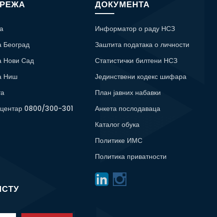
МРЕЖА
ДОКУМЕНТА
а
Информатор о раду НСЗ
а Београд
Заштита података о личности
а Нови Сад
Статистички билтени НСЗ
а Ниш
Јединствени кодекс шифара
та
План јавних набавки
 центар 0800/300-301
Анкета послодаваца
Каталог обука
Политике ИМС
Политика приватности
ИСТУ