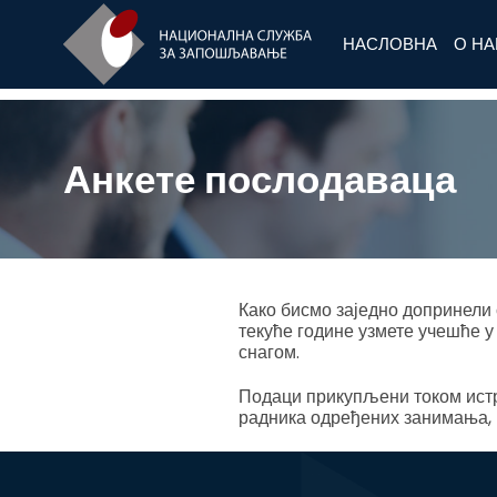
НАСЛОВНА
О Н
Анкете послодаваца
Како бисмо заједно допринели
текуће године узмете учешће 
снагом.
Подаци прикупљени током ист
радника одређених занимања, 