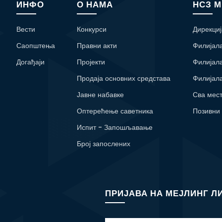
ИНФО
О НАМА
НСЗ 
Вести
Конкурси
Дирекциј
Саопштења
Правни акти
Филијал
Догађаји
Пројекти
Филијал
Продаја основних средстава
Филијал
Јавне набавке
Сва мес
Оптерећење саветника
Позивни
Испит - Запошљавање
Број запослених
ПРИЈАВА НА МЕЈЛИНГ Л