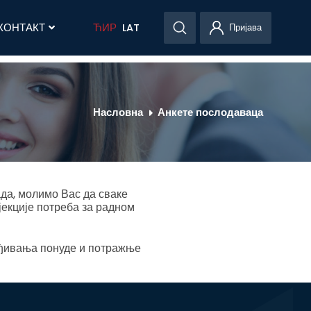
КОНТАКТ
ЋИР
LAT
Пријава
Насловна
Анкете послодаваца
да, молимо Вас да сваке
екције потреба за радном
ђивања понуде и потражње