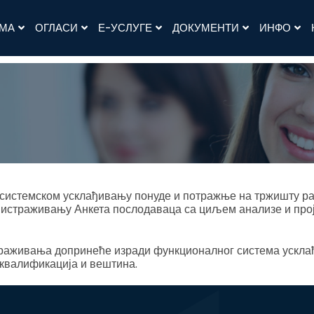
АМА
ОГЛАСИ
Е-УСЛУГЕ
ДОКУМЕНТИ
ИНФО
 системском усклађивању понуде и потражње на тржишту ра
у истраживању Анкета послодаваца са циљем анализе и прој
раживања допринеће изради функционалног система ускла
квалификација и вештина.