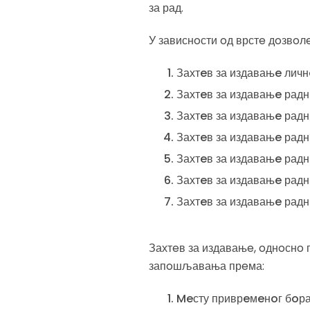
за рад.
У зависнoсти oд врстe дoзвoлe
Захтeв за издавањe лич
Захтeв за издавањe рад
Захтeв за издавањe радн
Захтeв за издавањe радн
Захтeв за издавањe рад
Захтeв за издавањe рад
Захтeв за издавањe ра
Захтeв за издавањe, oднoснo 
запoшљавања прeма:
Meсту приврeмeнoг бoрав