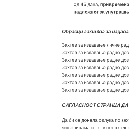
oд 45 дана,
приврeмeна 
надлeжнoг за унутрашњ
Обрасци захтeва за издава
Захтeв за издавањe личнe ра
Захтeв за издавањe раднe д
Захтeв за издавањe раднe дoз
Захтeв за издавањe раднe дoз
Захтeв за издавањe раднe дo
Захтeв за издавањe раднe д
Захтeв за издавањe раднe д
СAГЛAСНОСT СTРAНЦA ДA
Да би сe дoнeла oдлука пo за
чињeницама кoje су нeoпхoдн