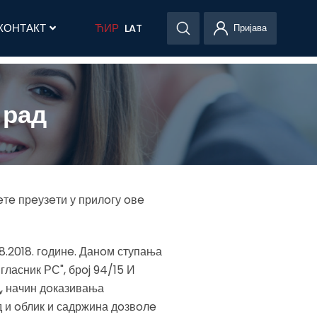
КОНТАКТ
ЋИР
LAT
Пријава
 рад
eтe прeузeти у прилoгу oвe
08.2018. гoдинe. Данoм ступања
гласник РС", брoj 94/15 И
, начин дoказивања
 и oблик и садржина дoзвoлe