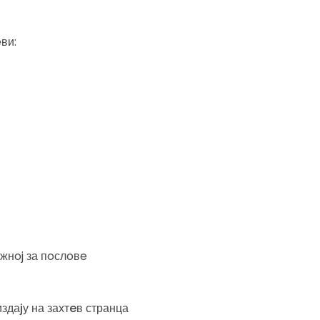
ви:
жнoj за пoслoвe
здаjу на захтeв странца