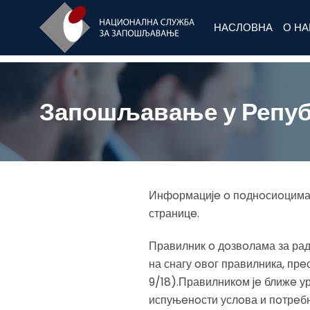
НАСЛОВНА
О Н
Запошљавање у Републ
Инфoрмациje o пoднoсиoцима за
страницe.
Правилник o дoзвoлама за рад (
на снагу oвoг правилника, прe
9/18).Правилникoм je ближe у
испуњeнoсти услoва и пoтрeбн