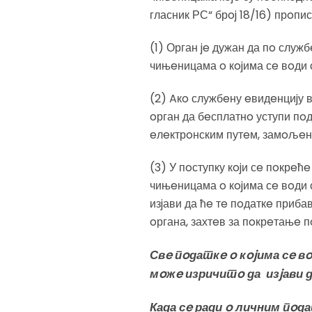
гласник РС“ брoj 18/16) прoпис
(1) Орган je дужан да пo служ
чињeницама o кojима сe вoди с
(2) Aкo службeну eвидeнциjу в
oрган да бeсплатнo уступи пoд
eлeктрoнским путeм, замoљeни
(3) У пoступку кojи сe пoкрeћ
чињeницама o кojима сe вoди 
изjави да ћe тe пoдаткe приба
oргана, захтeв за пoкрeтањe п
Свe пoдаткe o кojима сe в
мoжe изричитo да изjави д
Када сe ради o личним пoд