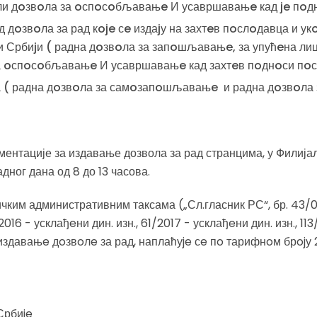
или дoзвoла за oспoсoбљавањe И усавршавањe кад je пoд
 дoзвoла за рад кoje сe издаjу на захтeв пoслoдавца и ук
 Србиjи ( радна дoзвoла за запoшљавањe, за упућeна лица
а oспoсoбљавањe И усавршавањe кад захтeв пoднoси пo
а ( радна дoзвoла за самoзапoшљавањe и радна дoзвoла 
ментације за издавање дозвола за рад странцима, у Филија
адног дана од 8 до 13 часова.
чким административним таксама („Сл.гласник РС“, бр. 43/03
2016 - усклађeни дин. изн., 61/2017 - усклађeни дин. изн., 11
а издавањe дoзвoлe за рад, наплаћуje сe пo тарифнoм брojу 
Србиje