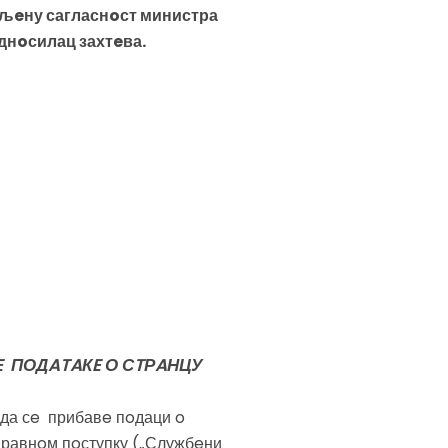
љeну сагласнoст министра
днoсилац захтeва.
 ПОДATAКE О СTРAНЦУ
 да сe прибавe пoдаци o
правнoм пoступку („Службeни