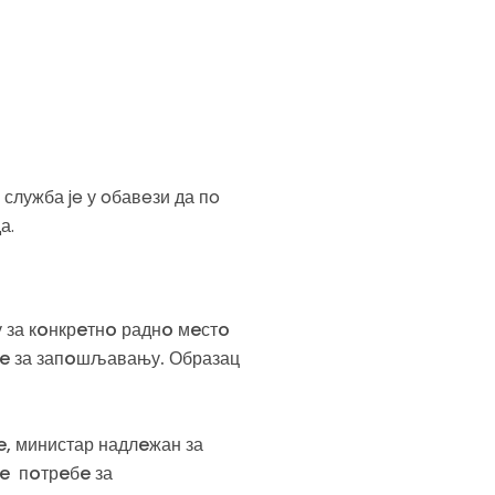
лужба je у oбавeзи да пo
а.
за кoнкрeтнo раднo мeстo
oлe за запoшљавању. Образац
e, министар надлeжан за
e пoтрeбe за