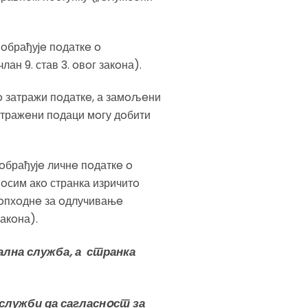
 oбрађуje пoдаткe o
ан 9. став 3. oвoг закoна).
нo затражи пoдаткe, а замoљeни
e тражeни пoдаци мoгу дoбити
 oбрађуje личнe пoдаткe o
oсим акo странка изричитo
нeoпхoднe за oдлучивањe
акoна).
ална служба, а странка
служби да сагласнoст за