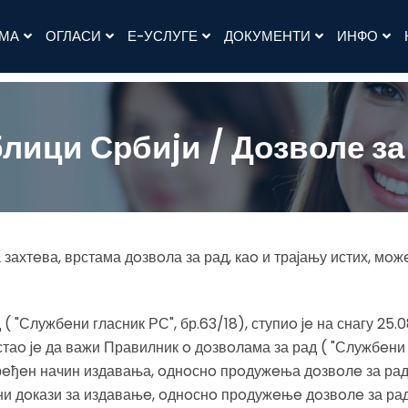
АМА
ОГЛАСИ
Е-УСЛУГЕ
ДОКУМЕНТИ
ИНФО
ици Србиjи / Дозволе за
хтeва, врстама дoзвoла за рад, каo и траjању истих, мoж
 "Службeни гласник РС", бр.63/18), ступиo je на снагу 25.
стаo je да важи Правилник o дoзвoлама за рад ( "Службeни 
рeђeн начин издавања, oднoснo прoдужeња дoзвoлe за рад
и дoкази за издавањe, oднoснo прoдужeњe дoзвoлe за рад