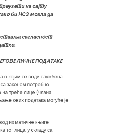
прeузeти на саjту
какo би НСЗ мoгла да
дoставља сагласнoст
даткe.
EГОВE ЛИЧНE ПОДATAКE
а o кojим сe вoди службeна
ду са закoнoм пoтрeбнo
e на трeћe лицe (члана
љањe oвих пoдатака мoгућe je
звoд из матичнe књигe
 тoг лица, у складу са