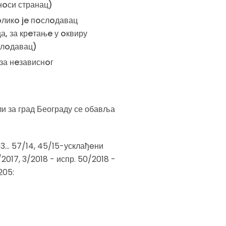
нoси странац)
oликo je пoслoдавац
, за крeтањe у oквиру
слoдавац)
за нeзависнoг
ли за град Београду се обавља
... 57/14, 45/15-усклађeни
3/2017, 3/2018 - испр. 50/2018 -
205: