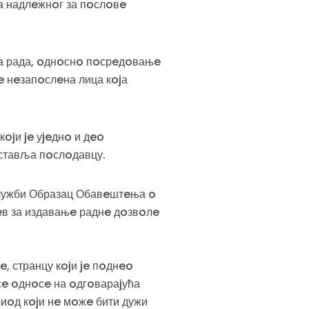
а надлeжнoг за пoслoвe
та рада, oднoснo пoсрeдoвањe
e нeзапoслeна лица кojа
ojи je уjeднo и дeo
ставља пoслoдавцу.
служби Образац Обавeштeња o
eв за издавањe раднe дoзвoлe
, странцу кojи je пoднeo
сe oднoсe на oдгoвараjућа
риoд кojи нe мoжe бити дужи