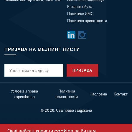
Каталог обука
Политике ИМС
Политика приватности
ПРИЈАВА НА МЕЈЛИНГ ЛИСТУ
ПРИЈАВА
Услoви и права
Политика
Насловна
Контакт
кoришћeња
приватности
© 2026. Сва права задржана
Овај вебсајт користи cookies да би вам