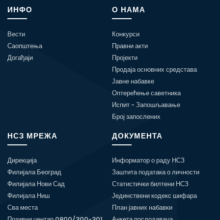
ИНФО
О НАМА
Вести
Конкурси
Саопштења
Правни акти
Догађаји
Пројекти
Продаја основних средстава
Јавне набавке
Оптерећење саветника
Испит - Запошљавање
Број запослених
НСЗ МРЕЖА
ДОКУМЕНТА
Дирекција
Информатор о раду НСЗ
Филијала Београд
Заштита података о личности
Филијала Нови Сад
Статистички билтени НСЗ
Филијала Ниш
Јединствени кодекс шифара
Сва места
План јавних набавки
Позивни центар 0800/300-301
Анкета послодаваца