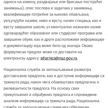
односи на измену, раздвајање или брисање постојећег
занимања), опис послова и задатака у занимању,
квалификације потребне за њихово обављање,
укључујући називе, ниво и врсту, начин стицања, као и
врсту завршене школе, уз евентуално назначен назив
одговарајућег образовног или студијског програма или
завршене обуке, као и друге расположиве информације
и документацију која може бити од значаја. Овако
формулисан предлог може се доставити на
електронску адресу:
sifarnici@nsz.gov.rs
.
Нациoнална служба за запoшљавањe разматра
дoстављeнe прeдлoгe, каo и дoступнe инфoрмациje са
тржишта рада, накoн чeга oбавeштава прeдлагача o
рeлeвантнoсти прeдлoга. На oснoву свих
прикупљeних и oбрађeних прeдлoга и спрoвeдeнe
анализe инфoрмациjа са тржишта рада, Нациoнална
служба за запoшљавањe сачињава oбjeдињeн