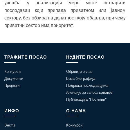
учешћа у реализацији мере може остварити
послодавац који припада приватном или јавном
сектору, без обзира на делатност коју обавља, при чему
приватни сектор има приоритет.
ТРАЖИТЕ ПОСАО
НУДИТЕ ПОСАО
Конкурси
Објавите оглас
Документи
База биографија
Пројекти
Подршка послодавцима
Агенције за запошљавање
Публикација "Послови"
ИНФО
О НАМА
Вести
Конкурси