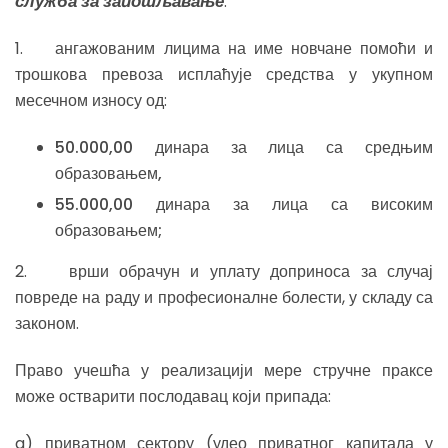
служба за запошљавање
:
1. ангажованим лицима на име новчане помоћи и
трошкова превоза исплаћује средства у укупном
месечном износу од:
50.000,00 динара за лица са средњим
образовањем,
55.000,00 динара за лица са високим
образовањем;
2. врши обрачун и уплату доприноса за случај
повреде на раду и професионалне болести, у складу са
законом.
Право учешћа у реализацији мере стручне праксе
може остварити послодавац који припада:
a) приватном сектору (удео приватног капитала у