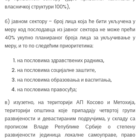
власничкој структури 100%),
б) јавном сектору – број лица која ће бити укључена у
меру код послодавца из јавног сектора не може прећи
40% укупно планираног броја лица за укључивање у
меру, и то по следећим приоритетима:
на пословима здравствених радника,
на пословима социјалне заштите,
на пословима образовања и васпитања,
на пословима правосуђа;
в) изузетно, на територији АП Косово и Метохија,
територији општина које припадају четвртој групи
развијености и девастираним подручјима, у складу са
прописом Владе Републике Србије о степену
развијености јединица локалне самоуправе, право