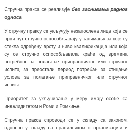
без заснивања радног
Стручна пракса се реализује
односа
.
У стручну праксу се укључују незапослена лица која се
први пут стручно оспособљавају у занимању за које су
стекла одређену врсту и ниво квалификација или која
су се стручно оспособљавала краће од времена
потребног за полагање приправничког или стручног
испита, за преостали период потребан за стицање
услова за полагање приправничког или стручног
испита.
Приоритет за укључивање у меру имају особе са
инвалидитетом и Роми и Ромкиње.
Стручна пракса спроводи се у складу са законом,
односно у складу са правилником о организацији и