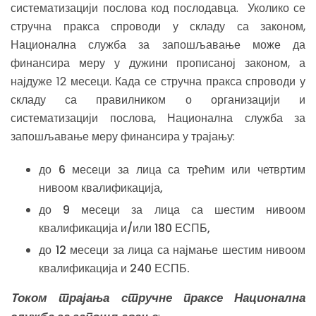
систематизацији послова код послодавца. Уколико се
стручна пракса спроводи у складу са законом,
Национална служба за запошљавање може да
финансира меру у дужини прописаној законом, а
најдуже 12 месеци. Када се стручна пракса спроводи у
складу са правилником о организацији и
систематизацији послова, Национална служба за
запошљавање меру финансира у трајању:
до 6 месеци за лица са трећим или четвртим
нивоом квалификација,
до 9 месеци за лица са шестим нивоом
квалификација и/или 180 ЕСПБ,
до 12 месеци за лица са најмање шестим нивоом
квалификација и 240 ЕСПБ.
Tоком трајања стручне праксе Национална