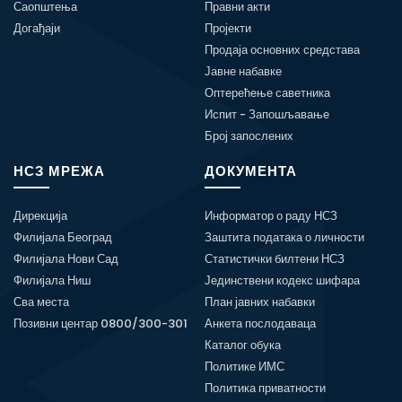
Саопштења
Правни акти
Догађаји
Пројекти
Продаја основних средстава
Јавне набавке
Оптерећење саветника
Испит - Запошљавање
Број запослених
НСЗ МРЕЖА
ДОКУМЕНТА
Дирекција
Информатор о раду НСЗ
Филијала Београд
Заштита података о личности
Филијала Нови Сад
Статистички билтени НСЗ
Филијала Ниш
Јединствени кодекс шифара
Сва места
План јавних набавки
Позивни центар 0800/300-301
Анкета послодаваца
Каталог обука
Политике ИМС
Политика приватности