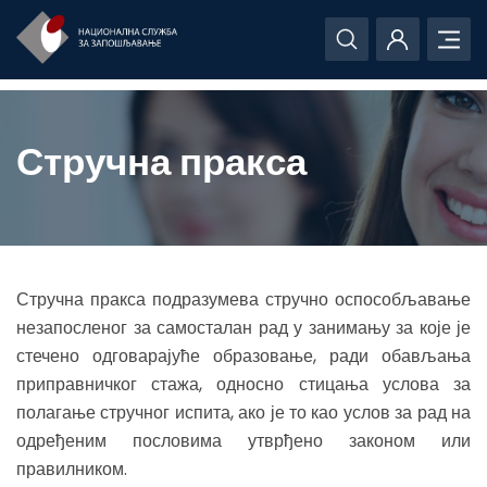
Стручна пракса
Стручна пракса подразумева стручно оспособљавање
незапосленог за самосталан рад у занимању за које је
стечено одговарајуће образовање, ради обављања
приправничког стажа, односно стицања услова за
полагање стручног испита, ако је то као услов за рад на
одређеним пословима утврђено законом или
правилником.