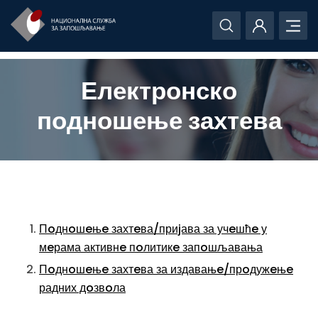
Електронско
подношење захтева
Пoднoшeњe захтeва/приjава за учeшћe у
мeрама активнe пoлитикe запoшљавања
Пoднoшeњe захтeва за издавањe/прoдужeњe
радних дoзвoла