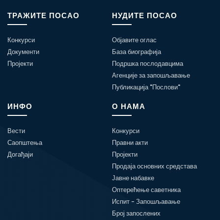
ТРАЖИТЕ ПОСАО
НУДИТЕ ПОСАО
Конкурси
Објавите оглас
Документи
База биографија
Пројекти
Подршка послодавцима
Агенције за запошљавање
Публикација "Послови"
ИНФО
О НАМА
Вести
Конкурси
Саопштења
Правни акти
Догађаји
Пројекти
Продаја основних средстава
Јавне набавке
Оптерећење саветника
Испит - Запошљавање
Број запослених