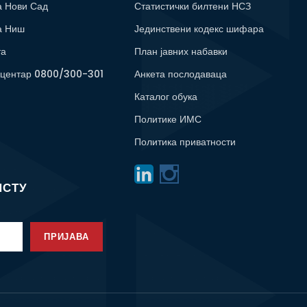
а Нови Сад
Статистички билтени НСЗ
а Ниш
Јединствени кодекс шифара
та
План јавних набавки
 центар 0800/300-301
Анкета послодаваца
Каталог обука
Политике ИМС
Политика приватности
ИСТУ
ПРИЈАВА