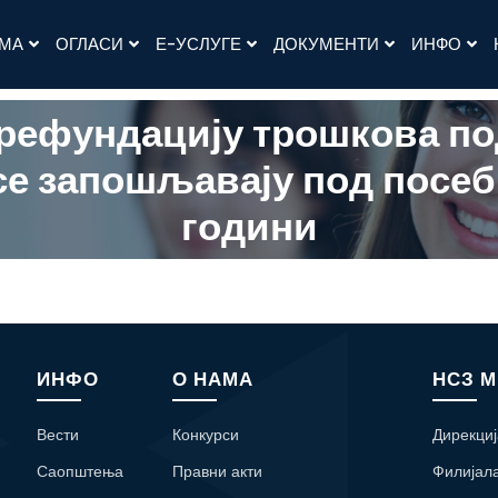
АМА
ОГЛАСИ
Е-УСЛУГЕ
ДОКУМЕНТИ
ИНФО
 рефундацију трошкова п
се запошљавају под посеб
години
ИНФО
О НАМА
НСЗ 
Вести
Конкурси
Дирекциј
Саопштења
Правни акти
Филијал