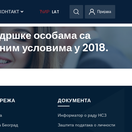
КОНТАКТ
ЋИР
LAT
Пријава
одршке особама са
ним условима у 2018.
МРЕЖА
ДОКУМЕНТА
а
Информатор о раду НСЗ
а Београд
Заштита података о личности