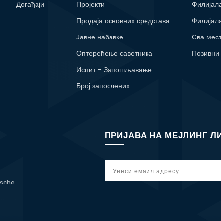
Догађаји
Пројекти
Филијал
Продаја основних средстава
Филијал
Јавне набавке
Сва мес
Оптерећење саветника
Позивни
Испит - Запошљавање
Број запослених
ПРИЈАВА НА МЕЈЛИНГ Л
tsche