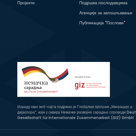
Пројекти
Подршка послодавцима
Агенције за запошљавање
Публикација "Послови"
Израду овог веб-сајта подржао је Глобални програм „Миграције и
дијаспора“, који у оквиру Немачке развојне сарадње спроводи Deu
Gesellschaft für Internationale Zusammenarbeit (GIZ) GmbH