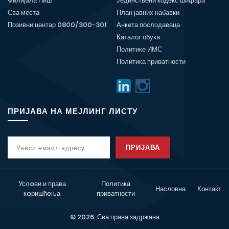
Филијала Ниш
Јединствени кодекс шифара
Сва места
План јавних набавки
Позивни центар 0800/300-301
Анкета послодаваца
Каталог обука
Политике ИМС
Политика приватности
ПРИЈАВА НА МЕЈЛИНГ ЛИСТУ
ПРИЈАВА
Услoви и права
Политика
Насловна
Контакт
кoришћeња
приватности
© 2026. Сва права задржана