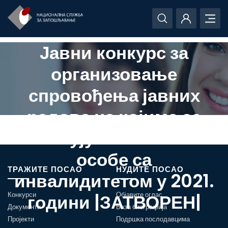
Јавни конкурс за
организовање
спровођења јавних
радова на којима се
ангажују незапослене
особе са
ТРАЖИТЕ ПОСАО
НУДИТЕ ПОСАО
инвалидитетом у 2021.
Конкурси
години |ЗАТВОРЕН|
Објавите оглас
Документи
База биографија
Пројекти
Подршка послодавцима