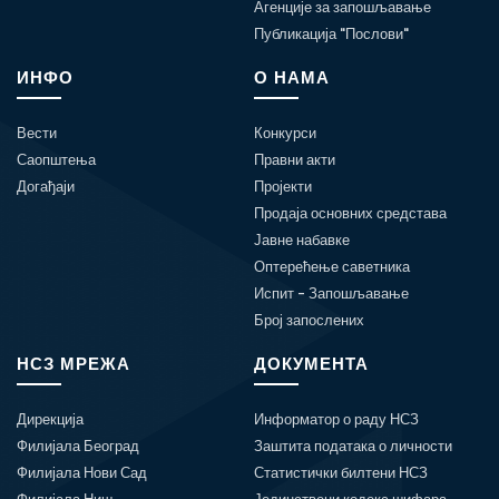
Агенције за запошљавање
Публикација "Послови"
ИНФО
О НАМА
Вести
Конкурси
Саопштења
Правни акти
Догађаји
Пројекти
Продаја основних средстава
Јавне набавке
Оптерећење саветника
Испит - Запошљавање
Број запослених
НСЗ МРЕЖА
ДОКУМЕНТА
Дирекција
Информатор о раду НСЗ
Филијала Београд
Заштита података о личности
Филијала Нови Сад
Статистички билтени НСЗ