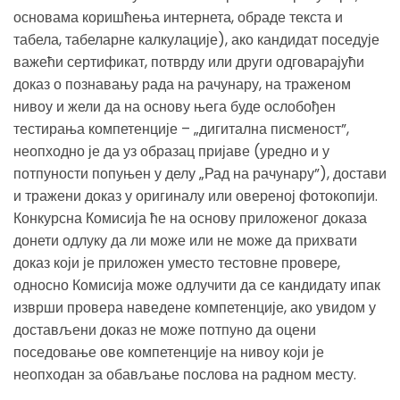
основама коришћења интернета, обраде текста и
табела, табеларне калкулације), ако кандидат поседује
важећи сертификат, потврду или други одговарајући
доказ о познавању рада на рачунару, на траженом
нивоу и жели да на основу њега буде ослобођен
тестирања компетенције – „дигитална писменост”,
неопходно је да уз образац пријаве (уредно и у
потпуности попуњен у делу „Рад на рачунару”), достави
и тражени доказ у оригиналу или овереној фотокопији.
Конкурсна Комисија ће на основу приложеног доказа
донети одлуку да ли може или не може да прихвати
доказ који је приложен уместо тестовне провере,
односно Комисија може одлучити да се кандидату ипак
изврши провера наведене компетенције, ако увидом у
достављени доказ не може потпуно да оцени
поседовање ове компетенције на нивоу који је
неопходан за обављање послова на радном месту.