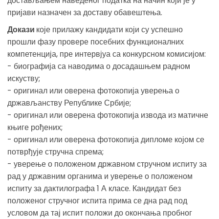
достављањем наведеног податка на начин који је у
пријави назначен за доставу обавештења.
Докази
које прилажу кандидати који су успешно
прошли фазу провере посебних функционалних
компетенција, пре интервјуа са конкурсном комисијом:
- биографија са наводима о досадашњем радном
искуству;
- оригинал или оверена фотокопија уверења о
држављанству Републике Србије;
- оригинал или оверена фотокопија извода из матичне
књиге рођених;
- оригинал или оверена фотокопија дипломе којом се
потврђује стручна спрема;
- уверење о положеном државном стручном испиту за
рад у државним органима и уверење о положеном
испиту за дактилографа 1 А класе. Кандидат без
положеног стручног испита прима се дна рад под
условом да тај испит положи до окончања пробног