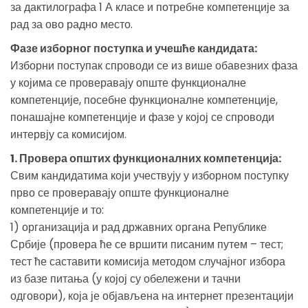
за дактилографа 1 А класе и потребне компетенције за
рад за ово радно место.
Фазе изборног поступка и учешће кандидата:
Изборни поступак спроводи се из више обавезних фаза
у којима се проверавају опште функционалне
компетенције, посебне функционалне компетенције,
понашајне компетенције и фазе у којој се спроводи
интервју са комисијом.
1. Провера општих функционалних компетенција:
Свим кандидатима који учествују у изборном поступку
прво се проверавају опште функционалне
компетенције и то:
1) организација и рад државних органа Републике
Србије (провера ће се вршити писаним путем – тест;
тест ће саставити комисија методом случајног избора
из базе питања (у којој су обележени и тачни
одговори), која је објављена на интернет презентацији