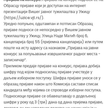
Обрасцу пријаве који је доступан на интернет
презентацији Вишег јавног тужилаштва у Ужицу
(https://uzice.vjt.rs/).
Уредно попуњен, одштампан и потписан Образац
пријаве подноси се непосредно у Вишем јавном
тужилаштву у Ужицу, Улица Наде Матић број 6,
канцеларија број 55 (пријемна канцеларија) или путем
поште на исту адресу са назнаком „Пријава на јавни
конкурс за попуњавање извршилачког радног места -
записничар”.
Приликом предаје пријаве на конкурс, пријава добија
шифру под којом подносилац пријаве учествује у
даљем изборном поступку. Шифра пријаве уноси се у
образац пријаве након што Комисија састави списак
кандидата међу којима се спроводи изборни поступка.
Подносиоци пријаве се обавештавају о додељеној
шифри у року од 3 (три) дана од дана пријема пријаве,