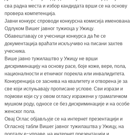
сва радна места и избор кандидата врши се на основу
провера компетенција.
Јавни конкурс спроводи конкурсна комисија именована
Одлуком Вишег јавног тужиоца у Ужицу.
Обавештавају се учесници конкурса да ће се
документација враћати искључиво на писани захтев
учесника.
Више јавно тужилаштво у Ужицу не врши
дискриминацију на основу расе, боје коже, вере, пола,
националности и етничког порекла или инвалидитета.
Конкуренција се заснива на квалитету и отворена је за
све који испуњавају прописане услове. Сви изрази и
појмови који су у овом огласу изражени у граматичком
мушком роду, односе се без дискриминације и на особе
женског пола.
Овај Оглас објављује се на интернет презентацији и
Огласној табли Вишег јавног тужилаштва у Ужицу, на
порталу е-управе, на интернет презентацији и