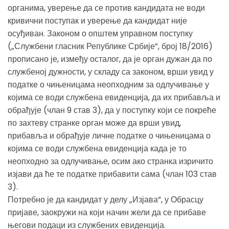
органима, уверење да се против кандидата не води
кривични поступак и уверење да кандидат није
осуђиван. Законом о општем управном поступку
(„Службени гласник Републике Србије”, број 18/2016)
прописано је, између осталог, да је орган дужан да по
службеној дужности, у складу са законом, врши увид у
податке о чињеницама неопходним за одлучивање у
којима се води службена евиденција, да их прибавља и
обрађује (члан 9 став 3), да у поступку који се покреће
по захтеву странке орган може да врши увид,
прибавља и обрађује личне податке о чињеницама о
којима се води службена евиденција када је то
неопходно за одлучивање, осим ако странка изричито
изјави да ће те податке прибавити сама (члан 103 став
3).
Потребно је да кандидат у делу „Изјава”, у Обрасцу
пријаве, заокружи на који начин жели да се прибаве
његови подаци из службених евиденција.