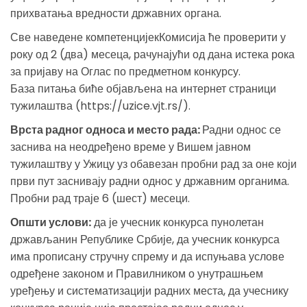
прихватања вредности државних органа.
Све наведене компетенцијекКомисија ће проверити у
року од 2 (два) месеца, рачунајући од дана истека рока
за пријаву на Оглас по предметном конкурсу.
База питања биће објављена на интернет страници
тужилаштва (https://uzice.vjt.rs/).
Врста радног односа и место рада:
Радни однос се
заснива на неодређено време у Вишем јавном
тужилаштву у Ужицу уз обавезан пробни рад за оне који
први пут заснивају радни однос у државним органима.
Пробни рад траје 6 (шест) месеци.
Општи услови:
да је учесник конкурса пунолетан
држављанин Републике Србије, да учесник конкурса
има прописану стручну спрему и да испуњава услове
одређене законом и Правилником о унутрашњем
уређењу и систематизацији радних места, да учеснику