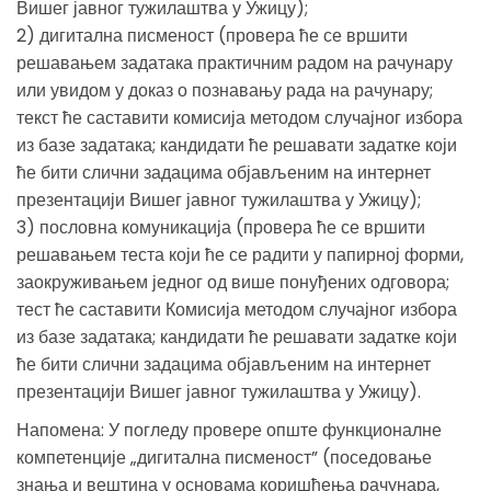
Вишег јавног тужилаштва у Ужицу);
2) дигитална писменост (провера ће се вршити
решавањем задатака практичним радом на рачунару
или увидом у доказ о познавању рада на рачунару;
текст ће саставити комисија методом случајног избора
из базе задатака; кандидати ће решавати задатке који
ће бити слични задацима објављеним на интернет
презентацији Вишег јавног тужилаштва у Ужицу);
3) пословна комуникација (провера ће се вршити
решавањем теста који ће се радити у папирној форми,
заокруживањем једног од више понуђених одговора;
тест ће саставити Комисија методом случајног избора
из базе задатака; кандидати ће решавати задатке који
ће бити слични задацима објављеним на интернет
презентацији Вишег јавног тужилаштва у Ужицу).
Напомена: У погледу провере опште функционалне
компетенције „дигитална писменост” (поседовање
знања и вештина у основама коришћења рачунара,