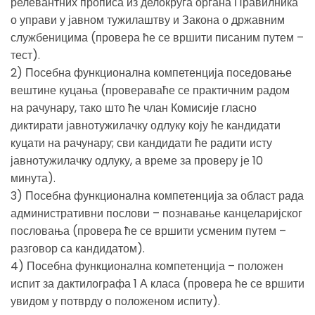
релевантних прописа из делокруга органа Правилника
о управи у јавном тужилаштву и Закона о државним
службеницима (провера ће се вршити писаним путем –
тест).
2) Посебна функционална компетенција поседовање
вештине куцања (провераваће се практичним радом
на рачунару, тако што ће члан Комисије гласно
диктирати јавнотужилачку одлуку коју ће кандидати
куцати на рачунару; сви кандидати ће радити исту
јавнотужилачку одлуку, а време за проверу је 10
минута).
3) Посебна функционална компетенција за област рада
административни послови – познавање канцеларијског
пословања (провера ће се вршити усменим путем –
разговор са кандидатом).
4) Посебна функционална компетенција – положен
испит за дактилографа 1 А класа (провера ће се вршити
увидом у потврду о положеном испиту).