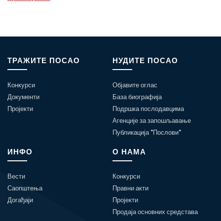
ТРАЖИТЕ ПОСАО
НУДИТЕ ПОСАО
Конкурси
Објавите оглас
Документи
База биографија
Пројекти
Подршка послодавцима
Агенције за запошљавање
Публикација "Послови"
ИНФО
О НАМА
Вести
Конкурси
Саопштења
Правни акти
Догађаји
Пројекти
Продаја основних средстава