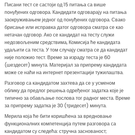
Писани тест се састоји од 15 питања са више
понуђених одговора. Кандидати одговарају на питања
заокруживањем једног од понуђених одговора. Свако
брисање или исправка датог одговора сматра се као
нетачан одговор. Ако се кандидат на тесту служи
недозвољеним средствима, Комисија ће кандидата
удаљити са теста. У том случају сматра се да кандидат
није положио тест. Време за израду теста је 60
(шездесет) минута. Материјал за припрему кандидата
може се наћи на интернет презентацији тужилаштва.
Разговор са кандидатом захтева да се у усменом
облику да предлог решења одређеног задатка које је
типично за обављање послова тог радног места. Време
за припрему задатка је 30 (тридесет) минута.
Мерила која ће бити коришћена за вредновање
функционалних компетенција путем разговора са
кандидатом су следећа: стручна заснованост;