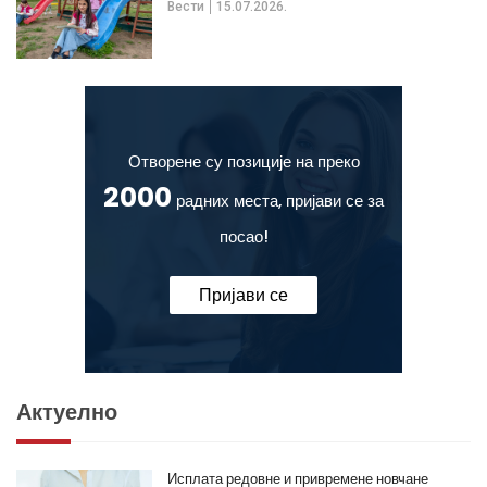
Вести
15.07.2026.
Отворене су позиције на преко
2000
радних места, пријави се за
посао!
Пријави се
Актуелно
Исплата редовне и привремене новчане