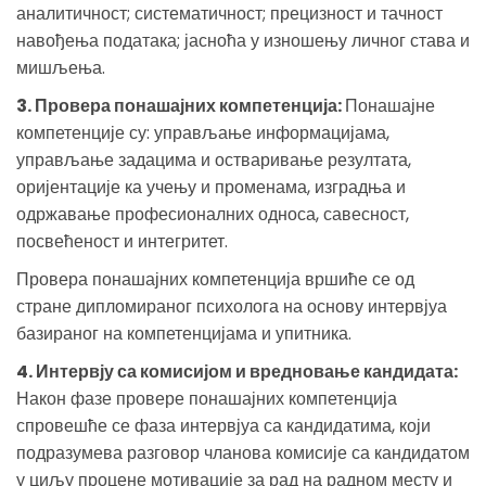
аналитичност; систематичност; прецизност и тачност
навођења података; јасноћа у изношењу личног става и
мишљења.
3. Провера понашајних компетенција:
Понашајне
компетенције су: управљање информацијама,
управљање задацима и остваривање резултата,
оријентације ка учењу и променама, изградња и
одржавање професионалних односа, савесност,
посвећеност и интегритет.
Провера понашајних компетенција вршиће се од
стране дипломираног психолога на основу интервјуа
базираног на компетенцијама и упитника.
4. Интервју са комисијом и вредновање кандидата:
Након фазе провере понашајних компетенција
спровешће се фаза интервјуа са кандидатима, који
подразумева разговор чланова комисије са кандидатом
у циљу процене мотивације за рад на радном месту и