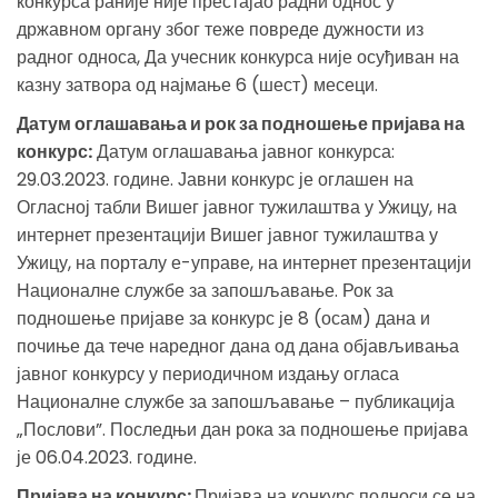
конкурса раније није престајао радни однос у
државном органу због теже повреде дужности из
радног односа, Да учесник конкурса није осуђиван на
казну затвора од најмање 6 (шест) месеци.
Датум оглашавања и рок за подношење пријава на
конкурс:
Датум оглашавања јавног конкурса:
29.03.2023. године. Јавни конкурс је оглашен на
Огласној табли Вишег јавног тужилаштва у Ужицу, на
интернет презентацији Вишег јавног тужилаштва у
Ужицу, на порталу е-управе, на интернет презентацији
Националне службе за запошљавање. Рок за
подношење пријаве за конкурс је 8 (осам) дана и
почиње да тече наредног дана од дана објављивања
јавног конкурсу у периодичном издању огласа
Националне службе за запошљавање – публикација
„Послови”. Последњи дан рока за подношење пријава
је 06.04.2023. године.
Пријава на конкурс:
Пријава на конкурс подноси се на