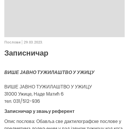
Послови
29.03.2023.
Записничар
ВИШЕ ЈАВНО ТУЖИЛАШТВО У УЖИЦУ
ВИШЕ ЈАВНО ТУЖИЛАШТВО У УЖИЦУ
31000 Ужице, Наде Матић 6
тел. 031/512-936
Записничар у звању референт
Опис послова: Обавља све дактилографске послове у
предметима додељеним у рад јавном тужиоцу код кога