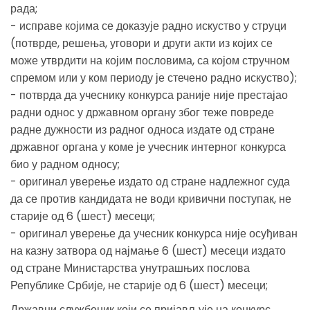
рада;
- исправе којима се доказује радно искуство у струци
(потврде, решења, уговори и други акти из којих се
може утврдити на којим пословима, са којом стручном
спремом или у ком периоду је стечено радно искуство);
- потврда да учеснику конкурса раније није престајао
радни однос у државном органу због теже повреде
радне дужности из радног односа издате од стране
државног органа у коме је учесник интерног конкурса
био у радном односу;
- оригинал уверење издато од стране надлежног суда
да се против кандидата не води кривични поступак, не
старије од 6 (шест) месеци;
- оригинал уверење да учесник конкурса није осуђиван
на казну затвора од најмање 6 (шест) месеци издато
од стране Министарства унутрашњих послова
Републике Србије, не старије од 6 (шест) месеци;
Државни службеник који се пријављује на конкурс