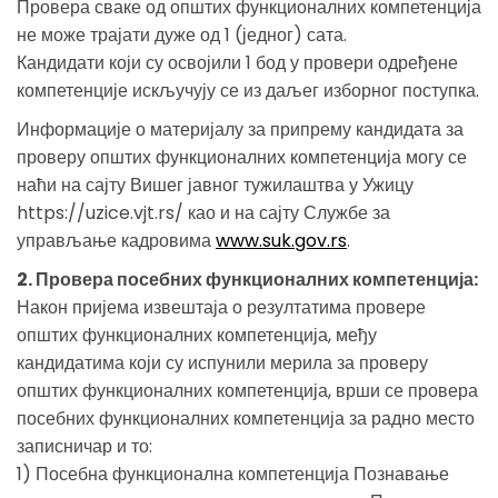
Провера сваке од општих функционалних компетенција
не може трајати дуже од 1 (једног) сата.
Кандидати који су освојили 1 бод у провери одређене
компетенције искључују се из даљег изборног поступка.
Информације о материјалу за припрему кандидата за
проверу општих функционалних компетенција могу се
наћи на сајту Вишег јавног тужилаштва у Ужицу
https://uzice.vjt.rs/ као и на сајту Службе за
управљање кадровима
www.suk.gov.rs
.
2. Провера посебних функционалних компетенција:
Након пријема извештаја о резултатима провере
општих функционалних компетенција, међу
кандидатима који су испунили мерила за проверу
општих функционалних компетенција, врши се провера
посебних функционалних компетенција за радно место
записничар и то:
1) Посебна функционална компетенција Познавање