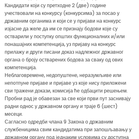
Кандидати који су претходне 2 (две) године
учествовали на конкурсу (конкурсима) за посао у
државним органима и који се у пријави на конкурс
изјасне да желе да им се признају бодови које су
остварили у поступку општих функционалних и/или
понашајних компетенција, уз пријаву на конкурс
прилажу и други писани доказ надлежног државног
органа о броју остварених бодова за сваку од ових
компетенција.
Неблаговремене, недопуштене, неразумљиве или
непотпуне пријаве и пријаве уз које нису приложени
сви тражени докази, комисија ће одбацити решењем.
Пробни рад је обавезан за све који први пут заснивају
радни однос у државном органу и траје 6 (шест)
месеци.
Сагласно одредби члана 9 Закона о државним
службеницима свим кандидатима при запошљавању у
државном органу под једнаким условима су доступна