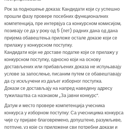
Рок за подношење доказа: Кандидати који су успешно
прошли фазу провере посебних функционалних
компетенција, пре интервјуа са конкурсном комисијом,
позивају се да у року од 5 (пет) радних дана од дана
пријема обавештења приложе остале доказе који се
прилажу у конкурсном поступку.
Кандидати који не доставе податке који се прилажу у
конкурсном поступку, односно који на основу
достављених или прибављених доказа не испуњавају
услове за запослење, писаним путем се обавештавају
да су искључени из даљег изборног поступка.
Докази се достављају на напред наведену адресу
тужилаштва са назнаком „За јавни конкурс”.
Датум и место провере компетенција учесника
конкурса у изборном поступку: Са учесницима конкурса
чије су пријаве благовремено, допуштене, разумљиве,
потпуне, уз које су приложени сви потребни докази и