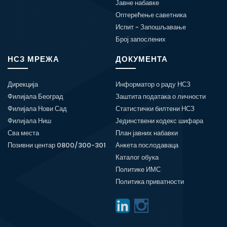
Јавне набавке
Оптерећење саветника
Испит - Запошљавање
Број запослених
НСЗ МРЕЖА
ДОКУМЕНТА
Дирекција
Информатор о раду НСЗ
Филијала Београд
Заштита података о личности
Филијала Нови Сад
Статистички билтени НСЗ
Филијала Ниш
Јединствени кодекс шифара
Сва места
План јавних набавки
Позивни центар 0800/300-301
Анкета послодаваца
Каталог обука
Политике ИМС
Политика приватности