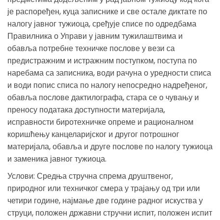
је распоређен, куца записнике и све остале диктате по
налогу јавног тужиоца, сређује списе по одредбама
Правилника о Управи у јавним тужилаштвима и
обавља потребне техничке послове у вези са
предистражним и истражним поступком, поступа по
наребама са записника, води рачуна о уредности списа
и води попис списа по налогу непосредно надређеног,
обавља послове дактилографа, стара се о чувању и
преносу података доступности материјала,
исправности биротехничке опреме и рационалном
коришћењу канцеларијског и другог потрошног
материјала, обавља и друге послове по налогу тужиоца
и заменика јавног тужиоца.
Услови: Средња стручна спрема друштвеног,
природног или техничког смера у трајању од три или
четири године, најмање две године радног искуства у
струци, положен државни стручни испит, положен испит