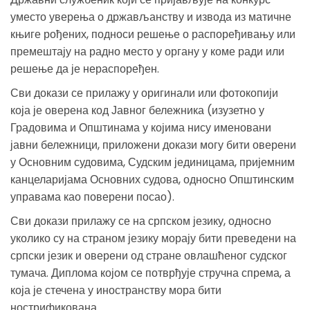
уместо уверења о држављанству и извода из матичне
књиге рођених, подноси решење о распоређивању или
премештају на радно место у органу у коме ради или
решење да је нераспоређен.
Сви докази се прилажу у оригинали или фотокопији
која је оверена код Јавног бележника (изузетно у
Градовима и Општинама у којима нису именовани
јавни бележници, приложени докази могу бити оверени
у Основним судовима, Судским јединицама, пријемним
канцеларијама Основних судова, односно Општинским
управама као поверени посао).
Сви докази прилажу се на српском језику, односно
уколико су на страном језику морају бити преведени на
српски језик и оверени од стране овлашћеног судског
тумача. Диплома којом се потврђује стручна спрема, а
која је стечена у иностранству мора бити
нострификована.