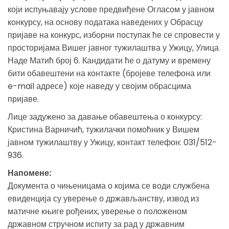
који испуњавају услове предвиђене Огласом у јавном
конкурсу, на основу података наведених у Обрасцу
пријаве на конкурс, изборни поступак ће се спровести у
просторијама Вишег јавног тужилаштва у Ужицу, Улица
Наде Матић број 6. Кандидати ће о датуму и времену
бити обавештени на контакте (бројеве телефона или
e-mail адресе) које наведу у својим обрасцима
пријаве.
Лице задужено за давање обавештења о конкурсу:
Кристина Варничић, тужилачки помоћник у Вишем
јавном тужилаштву у Ужицу, контакт телефон: 031/512-
936.
Напомене:
Документа о чињеницама о којима се води службена
евиденција су уверење о држављанству, извод из
матичне књиге рођених, уверење о положеном
државном стручном испиту за рад у државним