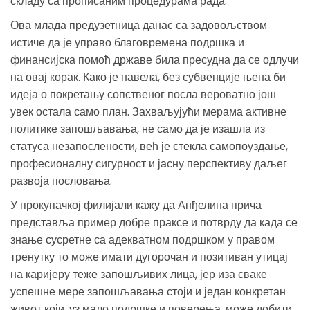
складу са прописаним процедурама рада.
Ова млада предузетница данас са задовољством
истиче да је управо благовремена подршка и
финансијска помоћ државе била пресудна да се одлучи
на овај корак. Како је навела, без субвенције њена би
идеја о покретању сопственог посла вероватно још
увек остала само план. Захваљујући мерама активне
политике запошљавања, не само да је изашла из
статуса незапослености, већ је стекла самопоуздање,
професионалну сигурност и јасну перспективу даљег
развоја пословања.
У прокупачкој филијали кажу да Анђелина прича
представља пример добре праксе и потврду да када се
знање сусретне са адекватном подршком у правом
тренутку то може имати дугорочан и позитиван утицај
на каријеру теже запошљивих лица, јер иза сваке
успешне мере запошљавања стоји и један конкретан
живот који, уз мало подршке и поверења, може добити