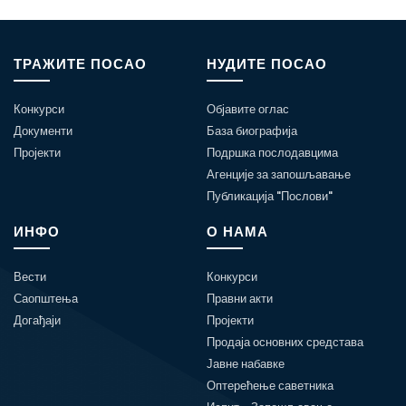
ТРАЖИТЕ ПОСАО
НУДИТЕ ПОСАО
Конкурси
Објавите оглас
Документи
База биографија
Пројекти
Подршка послодавцима
Агенције за запошљавање
Публикација "Послови"
ИНФО
О НАМА
Вести
Конкурси
Саопштења
Правни акти
Догађаји
Пројекти
Продаја основних средстава
Јавне набавке
Оптерећење саветника