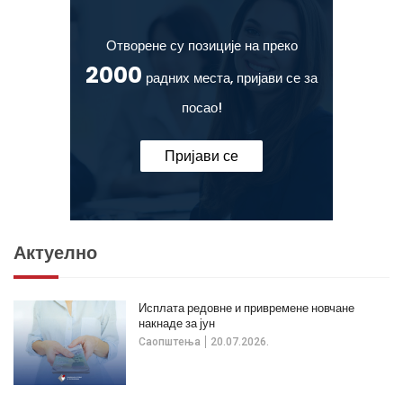
Отворене су позиције на преко
2000
радних места, пријави се за
посао!
Пријави се
Актуелно
Исплата редовне и привремене новчане
накнаде за јун
Саопштења
20.07.2026.