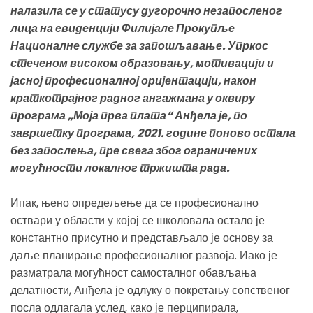
налазила се у статусу дугорочно незапосленог
лица на евиденцији Филијале Прокупље
Националне службе за запошљавање. Упркос
стеченом високом образовању, мотивацији и
јасној професионалној оријентацији, након
краткотрајног радног ангажмана у оквиру
програма „Моја прва плата“ Анђела је, по
завршетку програма, 2021. године поново остала
без запослења, пре свега због ограничених
могућности локалног тржишта рада.
Ипак, њено опредељење да се професионално
оствари у области у којој се школовала остало је
константно присутно и представљало је основу за
даље планирање професионалног развоја. Иако је
разматрала могућност самосталног обављања
делатности, Анђела је одлуку о покретању сопственог
посла одлагала услед, како је перципирала,