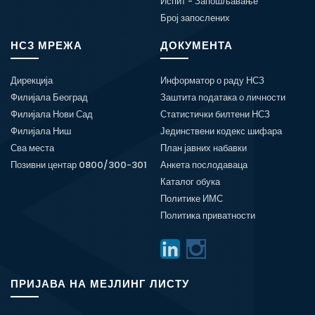
Испит - Запошљавање
Број запослених
НСЗ МРЕЖА
ДОКУМЕНТА
Дирекција
Информатор о раду НСЗ
Филијала Београд
Заштита података о личности
Филијала Нови Сад
Статистички билтени НСЗ
Филијала Ниш
Јединствени кодекс шифара
Сва места
План јавних набавки
Позивни центар 0800/300-301
Анкета послодаваца
Каталог обука
Политике ИМС
Политика приватности
ПРИЈАВА НА МЕЈЛИНГ ЛИСТУ