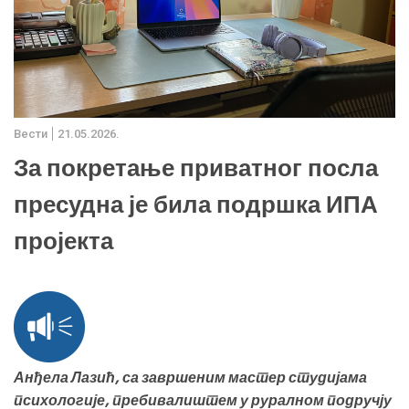
Вести
21.05.2026.
За покретање приватног посла
пресудна је била подршка ИПА
пројекта
Анђела Лазић, са завршеним мастер студијама
психологије, пребивалиштем у руралном подручју