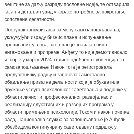
вештине за даљу разраду пословне идеје, те остварила
јасан и детаљан увид у кораке потребне за покретање
сопствене делатности.
Поступак конкурисања за меру самозапошљавања,
укључујући израду бизнис плана и испуњавање
прописаних услова, захтевао је значајан ниво
ангажовања и припреме. Анђелу то није демотивисало
и њој је у марту 2024. године одобрена субвенција за
самозапошљавање. Након тога је регистровала
предузетничку радњу и започела самостално
обављање приватне делатности која је обухватила
пружање услуга психолошког саветовања и подршке у
области личног и професионалног развоја, као и
реализацију едукативних и развојних програма у
области примењене психологије. Током и након почетка
рада, Национална служба за запошљавање је Анђели
обезбедила континуирану саветодавну подршку, у