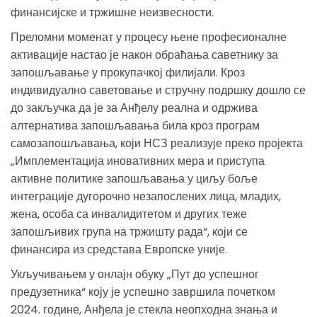
финансијске и тржишне неизвесности.
Преломни моменат у процесу њене професионалне
активације настао је након обраћања саветнику за
запошљавање у прокупачкој филијали. Кроз
индивидуално саветовање и стручну подршку дошло се
до закључка да је за Анђелу реална и одржива
алтернатива запошљавања била кроз програм
самозапошљавања, који НСЗ реализује преко пројекта
„Имплементација иновативних мера и приступа
активне политике запошљавања у циљу боље
интеграције дугорочно незапослених лица, младих,
жена, особа са инвалидитетом и других теже
запошљивих група на тржишту рада“, који се
финансира из средстава Европске уније.
Укључивањем у онлајн обуку „Пут до успешног
предузетника“ коју је успешно завршила почетком
2024. године, Анђела је стекла неопходна знања и