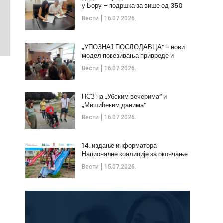
у Бору – подршка за више од 350
незапослених
Вести
16.07.2026.
„УПОЗНАЈ ПОСЛОДАВЦА“ - нови
модел повезивања привреде и
стручних кадрова
Вести
16.07.2026.
НСЗ на „Убским вечерима“ и
„Мишићевим данима“
Вести
16.07.2026.
14. издање информатора
Националне коалиције за окончање
дечијих бракова
Вести
15.07.2026.