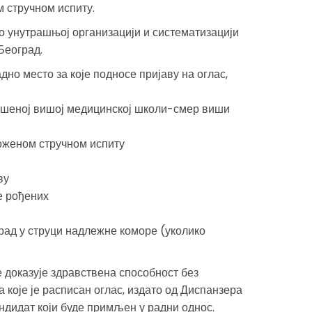
 стручном испиту.
о унутрашњој организацији и систематизацији
Београд.
дно место за које подносе пријаву на оглас,
ршеној вишој медицинској школи-смер виши
оженом стручном испиту
ву
е рођених
рад у струци надлежне коморе (уколико
 доказује здравствена способност без
 које је расписан оглас, издато од Диспанзера
ндидат који буде примљен у радни однос.