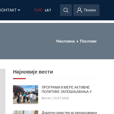
КОНТАКТ
ЋИР
LAT
Пријава
Насловна
Послови
Најновије вести
ПРОГРАМИ И МЕРЕ АКТИВНЕ
ПОЛИТИКЕ ЗАПОШЉАВАЊА У
ОПШТИНИ КЛАДОВО
Вести
23.07.2026.
Додатна средства за запошљавање