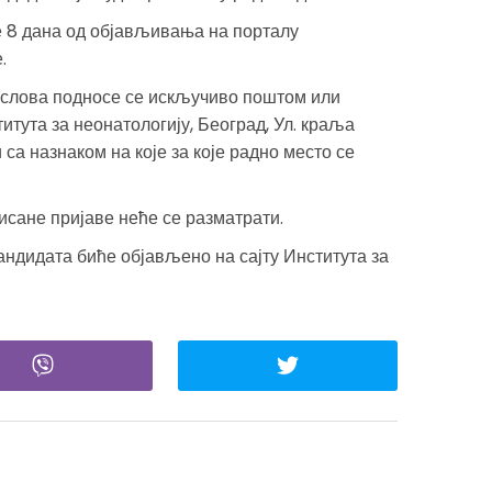
е 8 дана од објављивања на порталу
.
услова подносе се искључиво поштом или
тута за неонатологију, Београд, Ул. краља
 са назнаком на које за које радно место се
сане пријаве неће се разматрати.
дидата биће објављено на сајту Института за