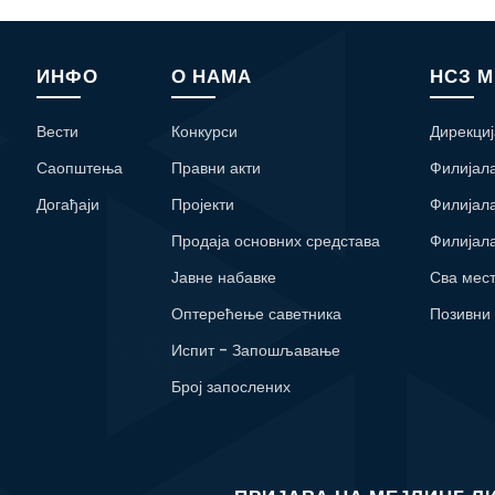
ИНФО
О НАМА
НСЗ 
Вести
Конкурси
Дирекциј
Саопштења
Правни акти
Филијал
Догађаји
Пројекти
Филијал
Продаја основних средстава
Филијал
Јавне набавке
Сва мес
Оптерећење саветника
Позивни
Испит - Запошљавање
Број запослених