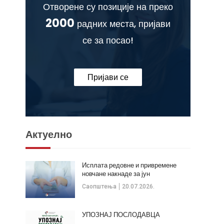
Отворене су позиције на преко
2000
радних места, пријави
се за посао!
Пријави се
Актуелно
Исплата редовне и привремене
новчане накнаде за јун
Саопштења
20.07.2026.
УПОЗНАЈ ПОСЛОДАВЦА