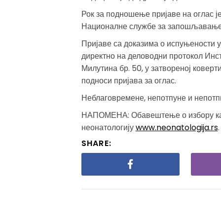
Рок за подношење пријаве на оглас ј
Националне службе за запошљавање
Пријаве са доказима о испуњености 
директно на деловодни протокол Инсти
Милутина бр. 50, у затвореној коверти
подноси пријава за оглас.
Неблаговремене, непотпуне и непотпи
НАПОМЕНА: Обавештење о избору кан
неонатологију
www.neonatologija.rs
.
SHARE: