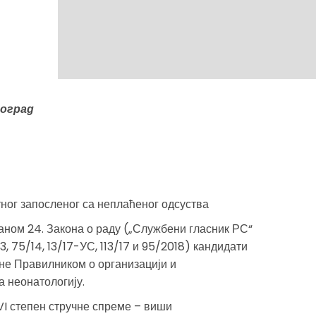
оград
ног запосленог са неплаћеног одсуства
ном 24. Закона о раду („Службени гласник РС“
, 75/14, 13/17-УС, 113/17 и 95/2018) кандидати
не Правилником о организацији и
а неонатологију.
VI степен стручне спреме – виши