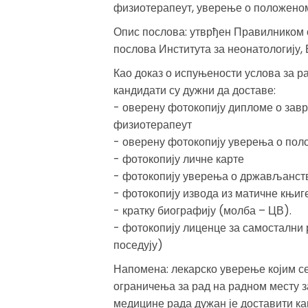
физиотерапеут, уверење о положеном
Опис послова: утврђен Правилником 
послова Института за неонатологију, 
Као доказ о испуњености услова за ра
кандидати су дужни да доставе:
- оверену фотокопију дипломе о зав
физиотерапеут
- оверену фотокопију уверења о пол
- фотокопију личне карте
- фотокопију уверења о држављанст
- фотокопију извода из матичне књиг
- кратку биографију (молба – ЦВ).
- фотокопију лиценце за самостални 
поседују)
Напомена: лекарско уверење којим се
ограничења за рад на радном месту за
медицине рада дужан је доставити ка