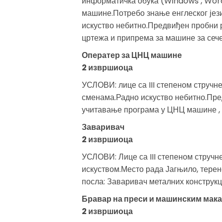
информатичка обука (Windows , Word,
машине.Потребо знање енглеског јез
искуство небитно.Предвиђен пробни р
цртежа и припрема за машине за сеч
Оператер за ЦНЦ машине
2 извршиоца
УСЛОВИ: лице са III степеном стручн
сменама.Радно искуство небитно.Пред
учитавање програма у ЦНЦ машине , 
Заваривач
2 извршиоца
УСЛОВИ: Лице са III степеном стручн
искуством.Место рада Јагњило, терен
посла: Заваривач металних конструкц
Бравар на преси и машинским мак
2 извршиоца