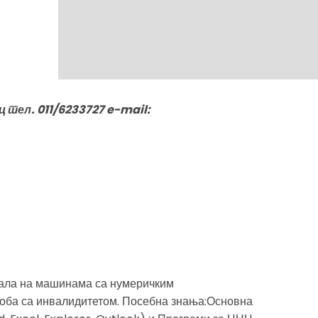
тел. 011/6233727 e-mail:
тала на машинама са нумеричким
оба са инвалидитетом. Посебна знања:Основна