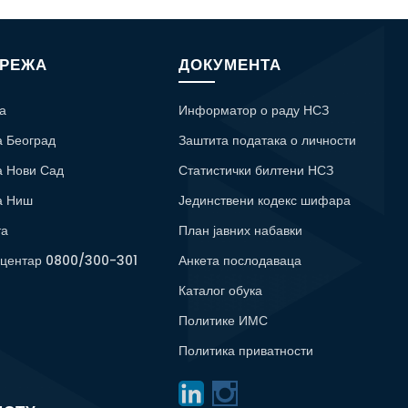
МРЕЖА
ДОКУМЕНТА
а
Информатор о раду НСЗ
а Београд
Заштита података о личности
а Нови Сад
Статистички билтени НСЗ
а Ниш
Јединствени кодекс шифара
та
План јавних набавки
 центар 0800/300-301
Анкета послодаваца
Каталог обука
Политике ИМС
Политика приватности