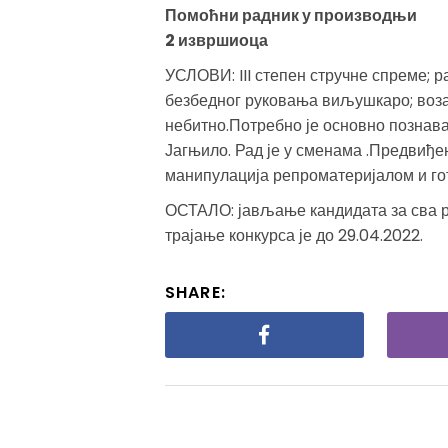
Помоћни радник у производњи
2 извршиоца
УСЛОВИ: III степен стручне спреме; р
безбедног руковања виљушкаро; возач
небитно.Потребно је основно познав
Јагњило. Рад је у сменама .Предвиђен 
манипулација репроматеријалом и го
ОСТАЛО: јављање кандидата за сва ра
трајање конкурса је до 29.04.2022.
SHARE: