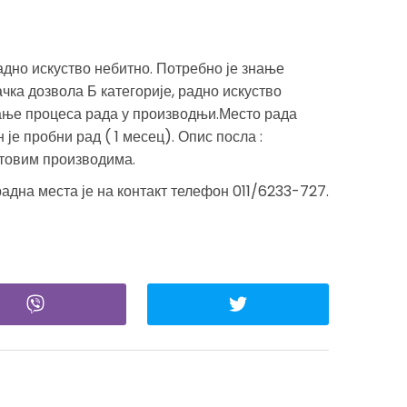
адно искуство небитно. Потребно је знање
ка дозвола Б категорије, радно искуство
ање процеса рада у производњи.Место рада
је пробни рад ( 1 месец). Опис посла :
товим производима.
дна места је на контакт телефон 011/6233-727.