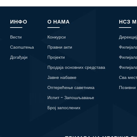
ИНФО
О НАМА
НСЗ 
Вести
Конкурси
Дирекциј
Саопштења
Правни акти
Филијал
Догађаји
Пројекти
Филијал
Продаја основних средстава
Филијал
Јавне набавке
Сва мес
Оптерећење саветника
Позивни
Испит - Запошљавање
Број запослених