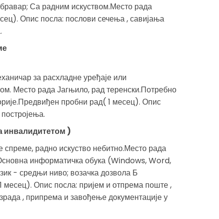
 бравар; Са радним искуством.Место рада
сец). Опис посла: послови сечења , савијања
.
ме
еханичар за расхладне уређаје или
ом. Место рада Јагњило, рад теренски.Потребно
рије.Предвиђен пробни рад( 1 месец). Опис
 постројења.
а инвалидитетом )
 спреме, радно искуство небитно.Место рада
Основна информатичка обука (Windows, Word,
език - средњи ниво; возачка дозвола Б
1 месец). Опис посла: пријем и отпрема поште ,
израда , припрема и завођење документације у