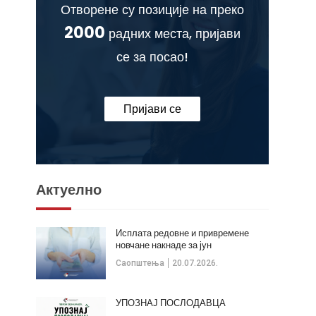
Отворене су позиције на преко
2000
радних места, пријави
се за посао!
Пријави се
Актуелно
Исплата редовне и привремене
новчане накнаде за јун
Саопштења
20.07.2026.
УПОЗНАЈ ПОСЛОДАВЦА