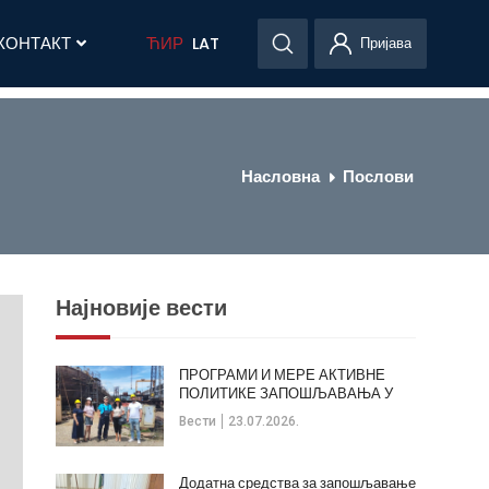
КОНТАКТ
ЋИР
LAT
Пријава
Насловна
Послови
Најновије вести
ПРОГРАМИ И МЕРЕ АКТИВНЕ
ПОЛИТИКЕ ЗАПОШЉАВАЊА У
ОПШТИНИ КЛАДОВО
Вести
23.07.2026.
Додатна средства за запошљавање