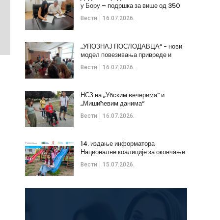
у Бору – подршка за више од 350
незапослених
Вести
16.07.2026.
„УПОЗНАЈ ПОСЛОДАВЦА“ - нови
модел повезивања привреде и
стручних кадрова
Вести
16.07.2026.
НСЗ на „Убским вечерима“ и
„Мишићевим данима“
Вести
16.07.2026.
14. издање информатора
Националне коалиције за окончање
дечијих бракова
Вести
15.07.2026.