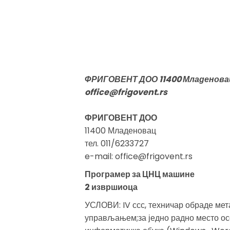
ФРИГОВЕНТ ДОО 11400 Младеновац 
office@frigovent.rs
ФРИГОВЕНТ ДОО
11400 Младеновац
тел. 011/6233727
e-mail: office@frigovent.rs
Програмер за ЦНЦ машине
2 извршиоца
УСЛОВИ: IV ссс, техничар обраде ме
управљањем;за једно радно место ос