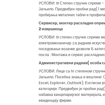
УСЛОВИ: III Степен стручне спреме -
Јагњило. Предвиђен пробни рад( 1 ме
пробијања металних табли и профила
Сервисер, монтер расхладне опре
2 извршиоца
УСЛОВИ: III степен стручне спреме м
електромеханичар ;са радним искуств
поседовање возачке дозволе Б катего
посла : Монтажа и сервис расхладних
Административни радник( особа с
УСЛОВИ: Лице са IV степеном стручне
Јагњило. Посебна знања и вештине: 
Excel, Explorer, Outlook); Енглески ј
категорије. Предвиђен је пробни рад(
набавка канцеларијског материјала, 
евиденцију фирме.