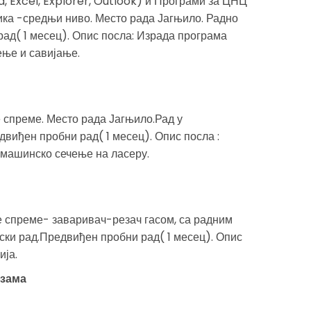
 Excel, Explorer, Outlook) и Програми за ЦНЦ
ика -средњи ниво. Место рада Јагњило. Радно
ад( 1 месец). Опис посла: Израда програма
ење и савијање.
е спреме. Место рада Јагњило.Рад у
виђен пробни рад( 1 месец). Опис посла :
машинско сечење на ласеру.
е спреме- заваривач-резач гасом, са радним
ски рад.Предвиђен пробни рад( 1 месец). Опис
ија.
азама