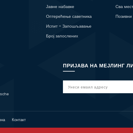
Јавне набавке
Сва мес
Оптерећење саветника
Позивни
Испит - Запошљавање
Број запослених
ПРИЈАВА НА МЕЈЛИНГ Л
tsche
вна
Контакт