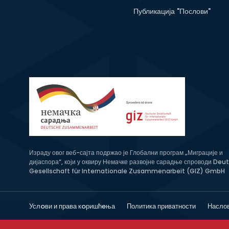
Публикација "Послови"
Израду овог веб-сајта подржао је Глобални програм „Миграције и
дијаспора“, који у оквиру Немачке развојне сарадње спроводи Deu
Gesellschaft für Internationale Zusammenarbeit (GIZ) GmbH
Услoви и права кoришћeња
Политика приватности
Насло