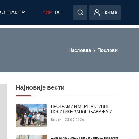
КОНТАКТ
ЋИР
LAT
Пријава
Насловна
Послови
Најновије вести
ПРОГРАМИ И МЕРЕ АКТИВНЕ
ПОЛИТИКЕ ЗАПОШЉАВАЊА У
ОПШТИНИ КЛАДОВО
Вести
23.07.2026.
Додатна средства за запошљавање