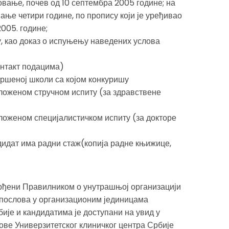
овање, почев од 10 септембра 2005 године; на
ање четири године, по пропису који је уређивао
005. године;
, као доказ о испуњењу наведених услова
онтакт подацима)
ршеној школи са којом конкуришу
оженом стручном испиту (за здравствене
оженом специјалистичком испиту (за докторе
дидат има радни стаж(копија радне књижице,
врђени Правилником о унутрашњој организацији
 послова у организационим јединицама
ије и кандидатима је доступани на увид у
ве Универзитетског клиничког центра Србије