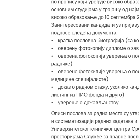
по пропису који уређује високо образ
основним студијама у трајању од најм
високо образовање до 10 септембра 2
Заинтересовани кандидати уз пријаву
подносе следећа документа:
• кратка пословна биографија (са к
• оверену фотокопију дипломе о зав
• оверена фотокопија уверења о пол
раднике)
• оверене фотокипије уверења о пол
медицине специјалисте)
• доказ о радном стажу, уколико кан
листинг из ПИО фонда и друго)
• уверење о држављанству
Описи послова за радна места су ут
и систематизацији радних задатака и
Универзитетског клиничког центра Срб
просторијама Службе за правне посло