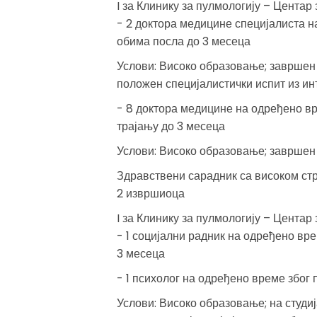
I за Клинику за пулмологију – Цента
- 2 доктора медицине специјалиста 
обима посла до 3 месеца
Услови: Високо образовање; завршен
положен специјалистички испит из и
- 8 доктора медицине на одређено в
трајању до 3 месеца
Услови: Високо образовање; завршен
Здравствени сарадник са високом ст
2 извршиоца
I за Клинику за пулмологију – Цента
- 1 социјални радник на одређено вр
3 месеца
- 1 психолог на одређено време због
Услови: Високо образовање; на студиј