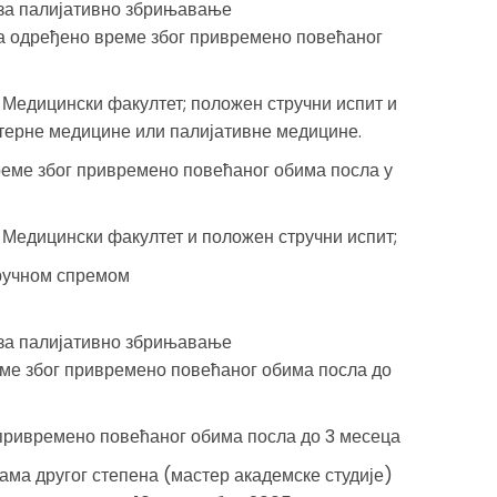
р за палијативно збрињавање
на одређено време због привремено повећаног
 Медицински факултет; положен стручни испит и
нтерне медицине или палијативне медицине.
реме због привремено повећаног обима посла у
 Медицински факултет и положен стручни испит;
ручном спремом
р за палијативно збрињавање
еме због привремено повећаног обима посла до
 привремено повећаног обима посла до 3 месеца
ама другог степена (мастер академске студије)