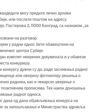
кандидати могу предати лично архиви
бије, или послати поштом на адресу:
е, Пастерова 2, 11000 Београд, са назнаком „за
позвани на разговор.
ријем у радни однос бити обавештени на
линичког центра Србије.
едан комплет оверених докумената и у обавези
места конкуришу.
м конкурсу дужни су да, ради заснивања радног
 лиценце или оверену фотокопију решења о
вених радника, као и лекарско уверење о
са позитивним прописима. Тек након доношења
нивање радног односа.
ог дана од дана објављивања конкурса на
бе за запошљавање и Министраства здравља