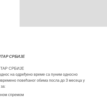
ТАР СРБИЈЕ
ТАР СРБИЈЕ
 однос на одређено време са пуним односно
времено повећаног обима посла до 3 месеца у
за:
чном спремом