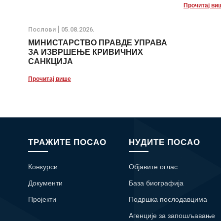
Прочитај ви
Послови
05.08.2026.
МИНИСТАРСТВО ПРАВДЕ УПРАВА
ЗА ИЗВРШЕЊЕ КРИВИЧНИХ
САНКЦИЈА
Прочитај више
ТРАЖИТЕ ПОСАО
НУДИТЕ ПОСАО
Конкурси
Објавите оглас
Документи
База биографија
Пројекти
Подршка послодавцима
Агенције за запошљавање