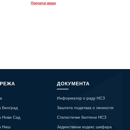
Прочитај више
МРЕЖА
ДОКУМЕНТА
а
Информатор о раду НСЗ
а Београд
Заштита података о личности
а Нови Сад
Статистички билтени НСЗ
а Ниш
Јединствени кодекс шифара