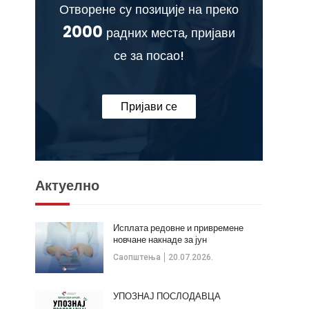
Отворене су позиције на преко
2000
радних места, пријави
се за посао!
Пријави се
Актуелно
Исплата редовне и привремене
новчане накнаде за јун
Саопштења
20.07.2026.
УПОЗНАЈ ПОСЛОДАВЦА