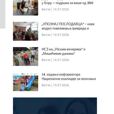
у Бору – подршка за више од 350
незапослених
Вести
16.07.2026.
„УПОЗНАЈ ПОСЛОДАВЦА“ - нови
модел повезивања привреде и
стручних кадрова
Вести
16.07.2026.
НСЗ на „Убским вечерима“ и
„Мишићевим данима“
Вести
16.07.2026.
14. издање информатора
Националне коалиције за окончање
дечијих бракова
Вести
15.07.2026.