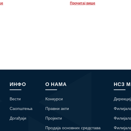
ше
Прочитај више
ИНФО
О НАМА
НСЗ 
Вести
Конкурси
Дирекциј
Саопштења
Правни акти
Филијал
Догађаји
Пројекти
Филијал
Продаја основних средстава
Филијал