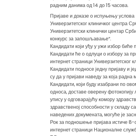
радним данима од 14 до 15 часова.
Пријаве и доказе о испуњењу услова 
Универзитетског клиничког центра Ср
Универзитетски клинички центар Србиј
конкурс за запошљавање“.
Кандидати који уђу у ужи избор биће 
Кандидати ће о одлуци о избору за п
интернет страници Универзитетског к
Кандидати подносе једну пријаву и ј
су да у пријави наведу за која радна 
Кандидати, који буду изабрани по ово
односа, доставе оверену фотокопију
упису у одговарајућу комору здравст
здравственој способности у складу 
наведених докумената, могуће је зас
Рок за подношење пријава истиче 8-
интернет страници Националне служ