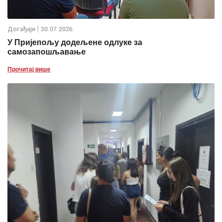
Дoгађаjи
30.07.2026.
У Пријепољу додељене одлуке за
самозапошљавање
Прочитај више