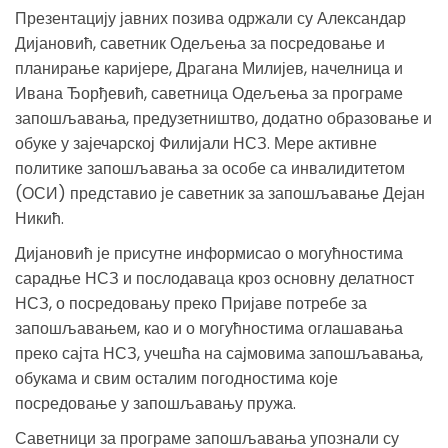
Презентацију јавних позива одржали су Александар
Дијановић, саветник Одељења за посредовање и
планирање каријере, Драгана Милијев, начелница и
Ивана Ђорђевић, саветница Одељења за програме
запошљавања, предузетништво, додатно образовање и
обуке у зајечарској Филијали НСЗ. Мере активне
политике запошљавања за особе са инвалидитетом
(ОСИ) представио је саветник за запошљавање Дејан
Никић.
Дијановић је присутне информисао о могућностима
сарадње НСЗ и послодаваца кроз основну делатност
НСЗ, о посредовању преко Пријаве потребе за
запошљавањем, као и о могућностима оглашавања
преко сајта НСЗ, учешћа на сајмовима запошљавања,
обукама и свим осталим погодностима које
посредовање у запошљавању пружа.
Саветници за програме запошљавања упознали су