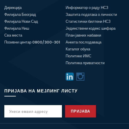
Дирекција
Информатор о раду НСЗ
Филијала Београд
Заштита података о личности
Филијала Нови Сад
Статистички билтени НСЗ
Филијала Ниш
Јединствени кодекс шифара
Сва места
План јавних набавки
Позивни центар 0800/300-301
Анкета послодаваца
Каталог обука
Политике ИМС
Политика приватности
ПРИЈАВА НА МЕЈЛИНГ ЛИСТУ
ПРИЈАВА