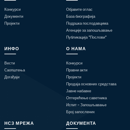
Конкурси
Објавите оглас
Документи
База биографија
Пројекти
Подршка послодавцима
Агенције за запошљавање
Публикација "Послови"
ИНФО
О НАМА
Вести
Конкурси
Саопштења
Правни акти
Догађаји
Пројекти
Продаја основних средстава
Јавне набавке
Оптерећење саветника
Испит - Запошљавање
Број запослених
НСЗ МРЕЖА
ДОКУМЕНТА