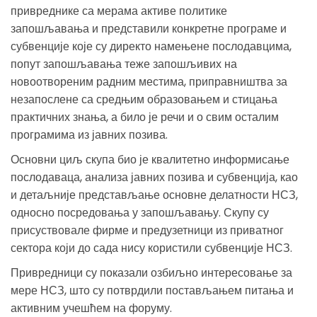
привреднике са мерама активе политике
запошљавања и представили конкретне програме и
субвенције које су директо намењене послодавцима,
попут запошљавања теже запошљивих на
новоотвореним радним местима, приправништва за
незапослене са средњим образовањем и стицања
практичних знања, а било је речи и о свим осталим
програмима из јавних позива.
Основни циљ скупа био је квалитетно информисање
послодаваца, анализа јавних позива и субвенција, као
и детаљније представљање основне делатности НСЗ,
односно посредовања у запошљавању. Скупу су
присуствовале фирме и предузетници из приватног
сектора који до сада нису користили субвенције НСЗ.
Привредници су показали озбиљно интересовање за
мере НСЗ, што су потврдили постављањем питања и
активним учешћем на форуму.