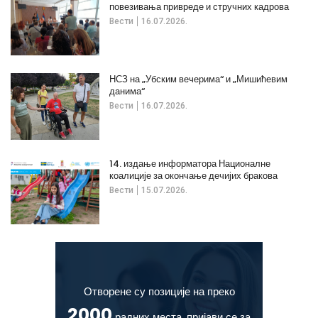
повезивања привреде и стручних кадрова
Вести
16.07.2026.
НСЗ на „Убским вечерима“ и „Мишићевим
данима“
Вести
16.07.2026.
14. издање информатора Националне
коалиције за окончање дечијих бракова
Вести
15.07.2026.
Отворене су позиције на преко
2000
радних места, пријави се за