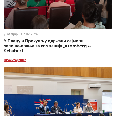
Дoгађаjи
07.07.2026.
У Блацу и Прокупљу одржани сајмови
запошљавања за компанију „Kromberg &
Schubert“
Прочитај више