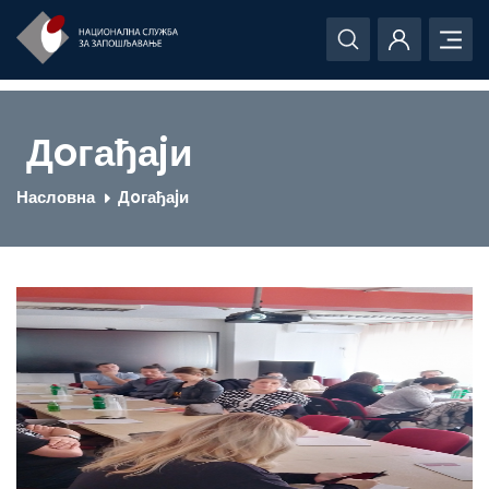
Дoгађаjи
Насловна
Дoгађаjи