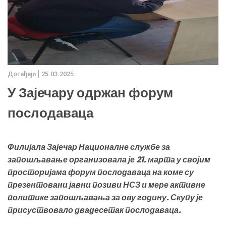
Дoгађаjи
25.03.2025.
У Зајечару одржан форум
послодаваца
Филијала Зајечар Националне службе за
запошљавање организовала је 21. марта у својим
просторијама форум послодаваца на коме су
презентовани јавни позиви НСЗ и мере активне
политике запошљавања за ову годину. Скупу је
присуствовало двадесетак послодаваца.