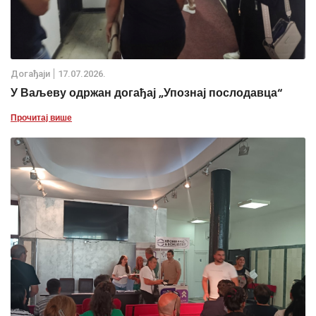
Дoгађаjи
17.07.2026.
У Ваљеву одржан догађај „Упознај послодавца“
Прочитај више