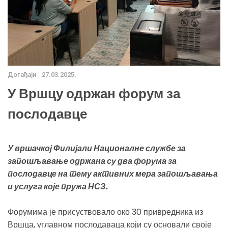
Дoгађаjи
27.03.2025.
У Вршцу одржан форум за
послодавце
У вршачкој Филијали Националне службе за
запошљавање одржана су два форума за
послодавце на тему активних мера запошљавања
и услуга које пружа НСЗ.
Форумима је присуствовало око 30 привредника из
Вршца, углавном послодаваца који су основали своје