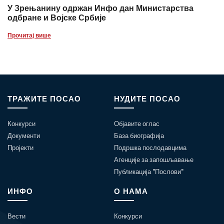
У Зрењанину одржан Инфо дан Министарства
одбране и Војске Србије
Прочитај више
ТРАЖИТЕ ПОСАО
НУДИТЕ ПОСАО
Конкурси
Објавите оглас
Документи
База биографија
Пројекти
Подршка послодавцима
Агенције за запошљавање
Публикација "Послови"
ИНФО
О НАМА
Вести
Конкурси