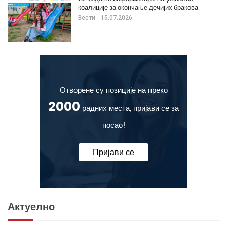
коалиције за окончање дечијих бракова
Вести
15.07.2026.
Отворене су позиције на преко
2000
радних места, пријави се за
посао!
Пријави се
Актуелно