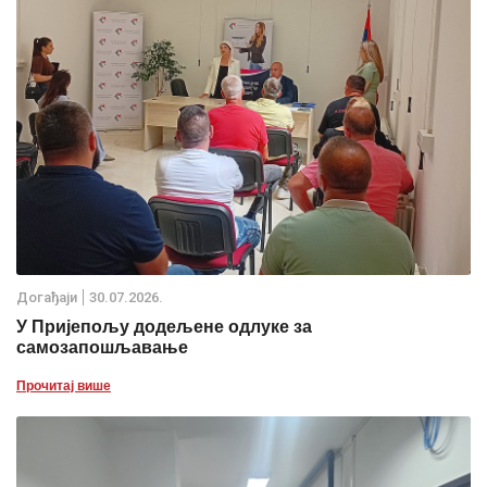
Дoгађаjи
30.07.2026.
У Пријепољу додељене одлуке за
самозапошљавање
Прочитај више