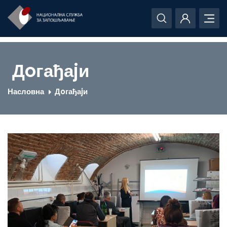
Дoгађаjи
Насловна
Дoгађаjи