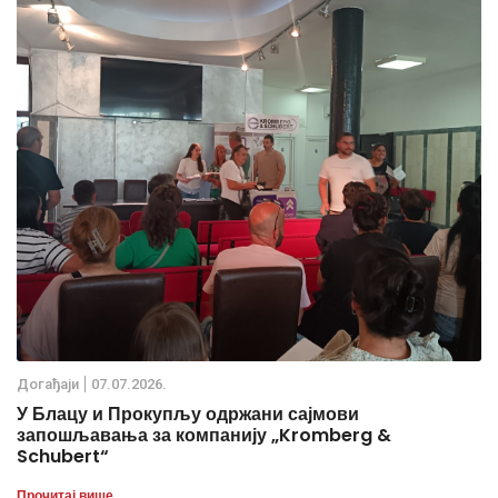
Дoгађаjи
07.07.2026.
У Блацу и Прокупљу одржани сајмови
запошљавања за компанију „Kromberg &
Schubert“
Прочитај више