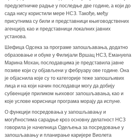
предузетничке радње у последње две године, а који до
сада нису користили мере НСЗ. Такође, међу
присутнима су били и представници књиговодствених
агенцијa, као и представници локалних јавних
установа.
Шефица Одсека за програме запошљавања, додатно
образовање и обуке у Филијали Вршац НСЗ, Емануела
Марина Мохан, послодавцима је представила јавне
позиве који су објављени у фебруару ове године. Она
је објаснила које су то категорије теже запошљивих
лица и на који начин послодавци могу да добију
субвенције приликом њиховог запошљавања, као и
које услове корисници програма морају да испуне.
О функцији посредовања у запошљавању и
могућностима сарадње кроз основну делатност НСЗ
говорила је начелница Одељења за посредовање у
запошљавању и планирање каријере Виолета