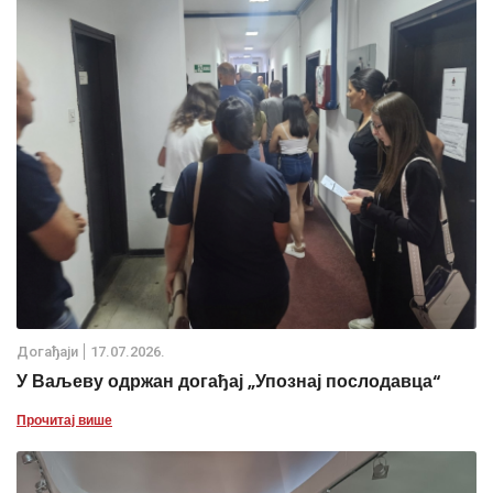
Дoгађаjи
17.07.2026.
У Ваљеву одржан догађај „Упознај послодавца“
Прочитај више