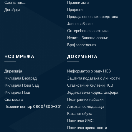
Саопштења
Правни акти
Догађаји
Пројекти
Продаја основних средстава
Јавне набавке
Оптерећење саветника
Испит - Запошљавање
Број запослених
НСЗ МРЕЖА
ДОКУМЕНТА
Дирекција
Информатор о раду НСЗ
Филијала Београд
Заштита података о личности
Филијала Нови Сад
Статистички билтени НСЗ
Филијала Ниш
Јединствени кодекс шифара
Сва места
План јавних набавки
Позивни центар 0800/300-301
Анкета послодаваца
Каталог обука
Политике ИМС
Политика приватности