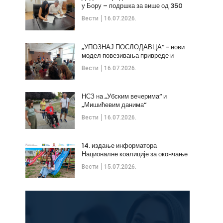
у Бору – подршка за више од 350
незапослених
Вести
16.07.2026.
„УПОЗНАЈ ПОСЛОДАВЦА“ - нови
модел повезивања привреде и
стручних кадрова
Вести
16.07.2026.
НСЗ на „Убским вечерима“ и
„Мишићевим данима“
Вести
16.07.2026.
14. издање информатора
Националне коалиције за окончање
дечијих бракова
Вести
15.07.2026.