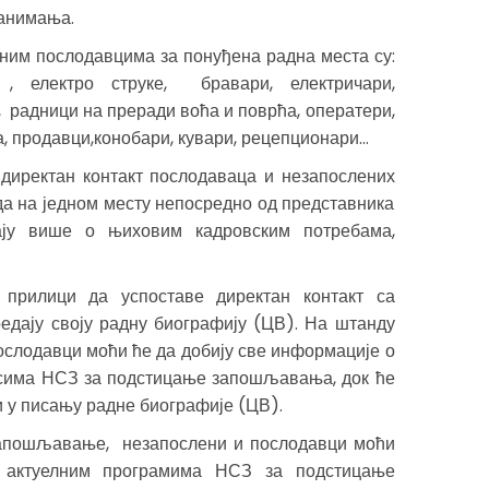
занимања.
им послодавцима за понуђена радна места су:
, електро струке, бравари, електричари,
 радници на преради воћа и поврћа, оператери,
 продавци,конобари, кувари, рецепционари...
директан контакт послодаваца и незапослених
да на једном месту непосредно од представника
ају више о њиховим кадровским потребама,
прилици да успоставе директан контакт са
едају своју радну биографију (ЦВ). На штанду
слодавци моћи ће да добију све информације о
рсима НСЗ за подстицање запошљавања, док ће
 у писању радне биографије (ЦВ).
апошљавање, незапослени и послодавци моћи
 актуелним програмима НСЗ за подстицање