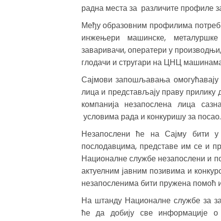
радна места за различите профиле 
Међу образовним профилима потребн
инжењери машинске, металуршке 
заваривачи, оператери у производњи,
глодачи и стругари на ЦНЦ машинама,
Сајмови запошљавања омогућавају 
лица и представљају праву прилику 
компанија незапослена лица сазн
условима рада и конкуришу за посао.
Незапослени ће на Сајму бити у 
послодавцима, представе им се и пр
Националне службе незапослени и по
актуелним јавним позивима и конку
незапосленима бити пружена помоћ и
На штанду Националне службе за з
ће да добију све информације о