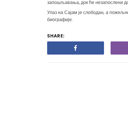
запошљавања, док ће незапослени до
Улаз на Сајам је слободан, а пожељн
биографије.
SHARE: