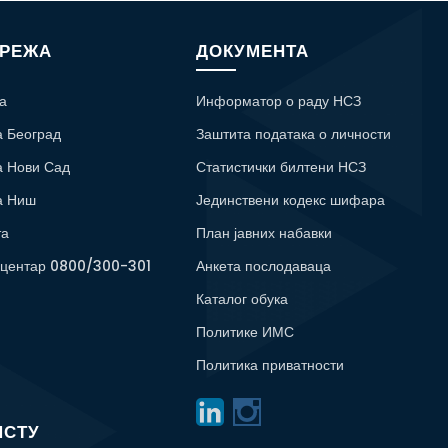
МРЕЖА
ДОКУМЕНТА
а
Информатор о раду НСЗ
а Београд
Заштита података о личности
а Нови Сад
Статистички билтени НСЗ
а Ниш
Јединствени кодекс шифара
та
План јавних набавки
 центар 0800/300-301
Анкета послодаваца
Каталог обука
Политике ИМС
Политика приватности
ИСТУ