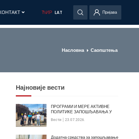
КОНТАКТ
ЋИР
LAT
Пријава
Насловна
Саопштења
Најновије вести
ПРОГРАМИ И МЕРЕ АКТИВНЕ
ПОЛИТИКЕ ЗАПОШЉАВАЊА У
ОПШТИНИ КЛАДОВО
Вести
23.07.2026.
Додатна средства за запошљавање