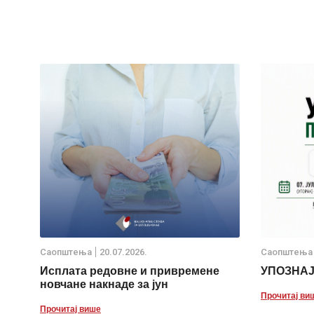
Саопштења
20.07.2026.
Саопштења
Исплата редовне и привремене
УПОЗНА
новчане накнаде за јун
Прочитај ви
Прочитај више