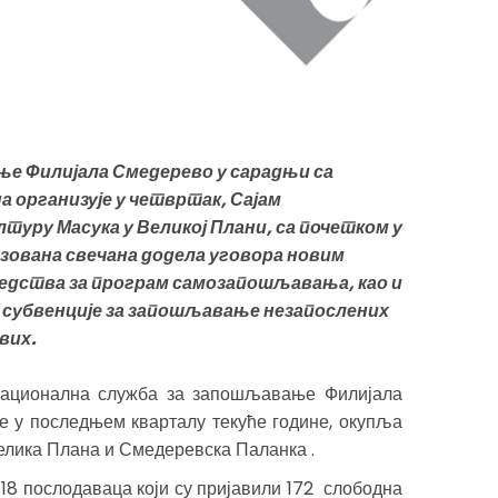
е Филијала Смедерево у сарадњи са
 организује у четвртак, Сајам
туру Масука у Великој Плани, са почетком у
низована свечана додела уговора новим
редства за програм самозапошљавања, као и
 субвенције за запошљавање незапослених
вих.
ационална служба за запошљавање Филијала
е у последњем кварталу текуће године, окупља
елика Плана и Смедеревска Паланка .
18 послодаваца који су пријавили 172 слободна