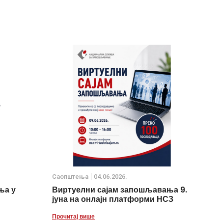
Саопштења
04.06.2026.
ња у
Виртуелни сајам запошљавања 9.
јуна на онлајн платформи НСЗ
Прочитај више