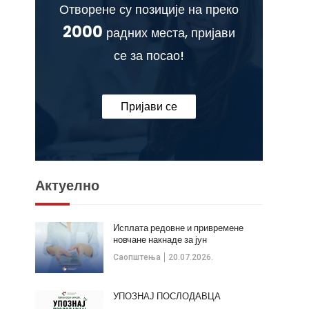
Отворене су позиције на преко
2000
радних места, пријави
се за посао!
Пријави се
Актуелно
Исплата редовне и привремене
новчане накнаде за јун
Саопштења
20.07.2026.
УПОЗНАЈ ПОСЛОДАВЦА