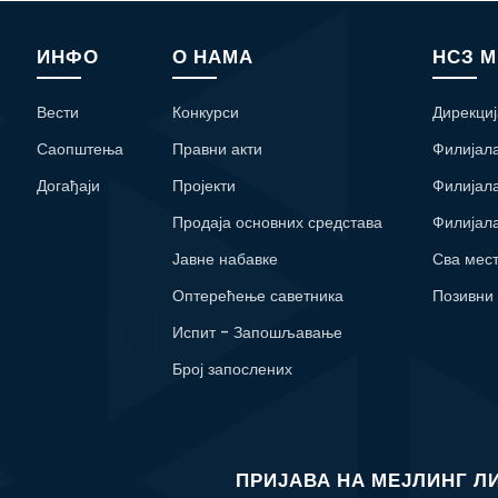
ИНФО
О НАМА
НСЗ 
Вести
Конкурси
Дирекциј
Саопштења
Правни акти
Филијал
Догађаји
Пројекти
Филијал
Продаја основних средстава
Филијал
Јавне набавке
Сва мес
Оптерећење саветника
Позивни
Испит - Запошљавање
Број запослених
ПРИЈАВА НА МЕЈЛИНГ Л