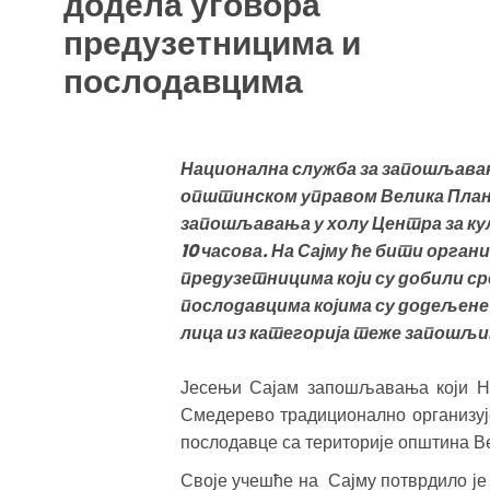
додела уговора
предузетницима и
послодавцима
Национална служба за запошљавањ
општинском управом Велика Плана
запошљавања у холу Центра за кул
10 часова. На Сајму ће бити орга
предузетницима који су добили с
послодавцима којима су додељене
лица из категорија теже запошљи
Јесењи Сајам запошљавања који Н
Смедерево традиционално организуј
послодавце са територије општина В
Своје учешће на Сајму потврдило је 