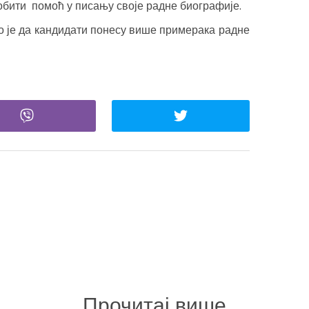
бити помоћ у писању своје радне биографије.
о је да кандидати понесу више примерака радне
Прочитај више