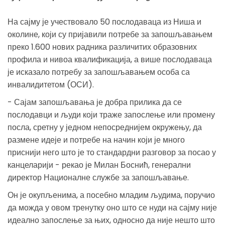
На сајму је учествовало 50 послодаваца из Ниша и
околине, који су пријавили потребе за запошљавањем
преко 1.600 нових радника различитих образовних
профила и нивоа квалификација, а више послодаваца
је исказало потребу за запошљавањем особа са
инвалидитетом (ОСИ).
- Сајам запошљавања је добра прилика да се
послодавци и људи који траже запослење или промену
посла, сретну у једном непосреднијем окружењу, да
размене идеје и потребе на начин који је много
приснији него што је то стандардни разговор за посао у
канцеларији - рекао је Милан Боснић, генерални
директор Националне службе за запошљавање.
Он је окупљенима, а посебно младим људима, поручио
да можда у овом тренутку оно што се нуди на сајму није
идеално запослење за њих, односно да није нешто што