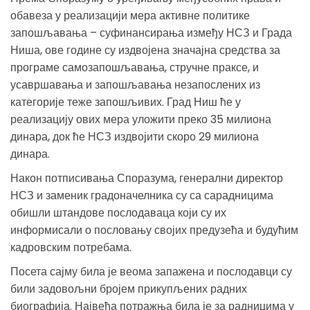
обавеза у реализацији мера активне политике
запошљавања – суфинансирања између НСЗ и Града
Ниша, ове године су издвојена значајна средства за
програме самозапошљавања, стручне праксе, и
усавршавања и запошљавања незапослених из
категорије теже запошљивих. Град Ниш ће у
реализацију ових мера уложити преко 35 милиона
динара, док ће НСЗ издвојити скоро 29 милиона
динара.
Након потписивања Споразума, генерални директор
НСЗ и заменик градоначелника су са сарадницима
обишли штандове послодаваца који су их
информисали о пословању својих предузећа и будућим
кадровским потребама.
Посета сајму била је веома запажена и послодавци су
били задовољни бројем прикупљених радних
биографија. Највећа потражња била је за радницима у