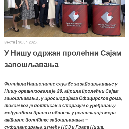
Вести
30.04.2025.
У Нишу одржан пролећни Сајам
запошљавања
Филијала Националне службе за запошљавање у
Нишу организовала је 29. априла пролећни Сајам
запошљавања, у просторијама Официрског дома,
током ког је потписан и Споразум о уређивању
међусобних права и обавеза у реализацији мера
активне политике запошљавања –
суфинансирања између НСЗ и Града Ниша.