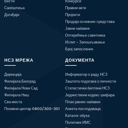
Вести
Конкурси
Саопштења
Правни акти
Догађаји
Пројекти
Продаја основних средстава
Јавне набавке
Оптерећење саветника
Испит - Запошљавање
Број запослених
НСЗ МРЕЖА
ДОКУМЕНТА
Дирекција
Информатор о раду НСЗ
Филијала Београд
Заштита података о личности
Филијала Нови Сад
Статистички билтени НСЗ
Филијала Ниш
Јединствени кодекс шифара
Сва места
План јавних набавки
Позивни центар 0800/300-301
Анкета послодаваца
Каталог обука
Политике ИМС