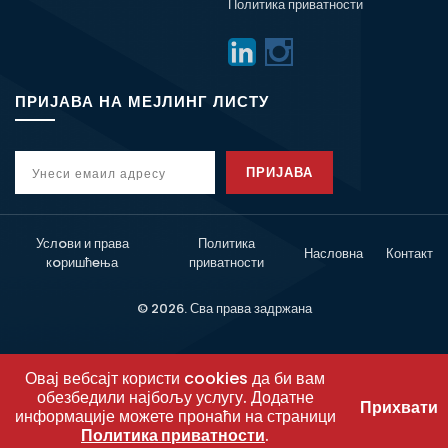
Политика приватности
ПРИЈАВА НА МЕЈЛИНГ ЛИСТУ
ПРИЈАВА
Услoви и права
Политика
Насловна
Контакт
кoришћeња
приватности
© 2026. Сва права задржана
Овај вебсајт користи cookies да би вам
обезбедили најбољу услугу. Додатне
Прихвати
информације можете пронаћи на страници
Политика приватности
.