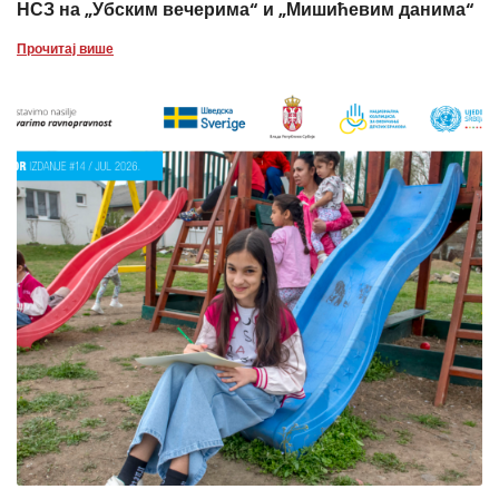
НСЗ на „Убским вечерима“ и „Мишићевим данима“
Прочитај више