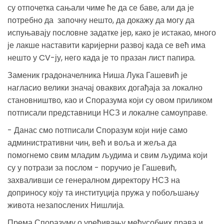
су отпочетка сањали чиме ће да се баве, али да је
потребно да започну нешто, да докажу да могу да
испуњавају пословне задатке јер, како је истакао, много
је лакше наставити каријерни развој када се већ има
нешто у CV-ју, него када је то празан лист папира.
Заменик градоначелника Ниша Лука Гашевић је
нагласио велики значај оваквих догађаја за локално
становништво, као и Споразума који су овом приликом
потписали представници НСЗ и локалне самоуправе.
- Данас смо потписали Споразум који није само
административни чин, већ и воља и жеља да
помогнемо свим младим људима и свим људима који
су у потрази за послом - поручио је Гашевић,
захваливши се генералном директору НСЗ на
доприносу коју та институција пружа у побољшању
живота незапослених Нишлија.
Према Споразуму о уређивању међусобних права и