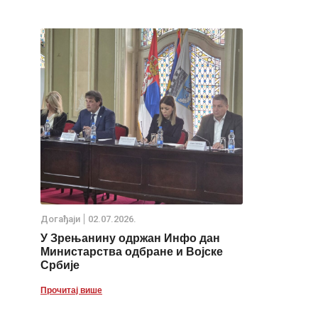
Дoгађаjи
02.07.2026.
У Зрењанину одржан Инфо дан
Министарства одбране и Војске
Србије
Прочитај више