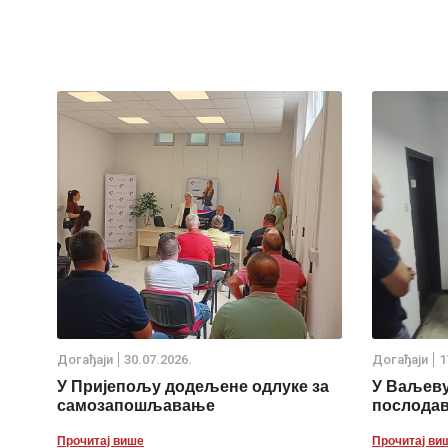
Дoгађаjи
30.07.2026.
Дoгађаjи
1
У Пријепољу додељене одлуке за
У Ваљеву
самозапошљавање
послода
Прочитај више
Прочитај ви