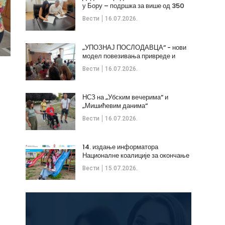
у Бору – подршка за више од 350
незапослених
Вести
16.07.2026.
„УПОЗНАЈ ПОСЛОДАВЦА“ - нови
модел повезивања привреде и
стручних кадрова
Вести
16.07.2026.
НСЗ на „Убским вечерима“ и
„Мишићевим данима“
Вести
16.07.2026.
14. издање информатора
Националне коалиције за окончање
дечијих бракова
Вести
15.07.2026.