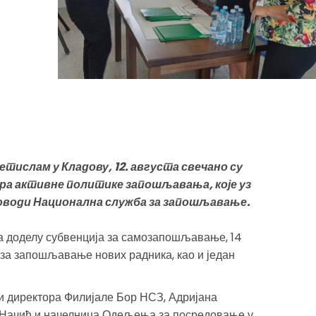
ислам у Кладову, 12. августа свечано су
ера активне политике запошљавања, које уз
оводи Национална служба за запошљавање.
за доделу субвенција за самозапошљавање, 14
 за запошљавање нових радника, као и један
и директора Филијале Бор НСЗ, Адријана
 Начић и начелница Одељења за посредовање у