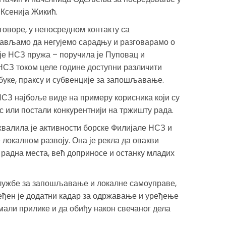
Ксенија Жикић.
говоре, у непосредном контакту са
ављамо да негујемо сарадњу и разговарамо о
је НСЗ пружа – поручила је Пуповац и
НСЗ током целе године доступни различити
обуке, праксу и субвенције за запошљавање.
 НСЗ најбоље виде на примеру корисника који су
с или постали конкурентнији на тржишту рада.
валила је активности борске Филијале НСЗ и
локалном развоју. Она је рекла да овакви
 радна места, већ доприносе и останку младих
ужбе за запошљавање и локалне самоуправе,
еђен је додатни кадар за одржавање и уређење
мали прилике и да обиђу након свечаног дела