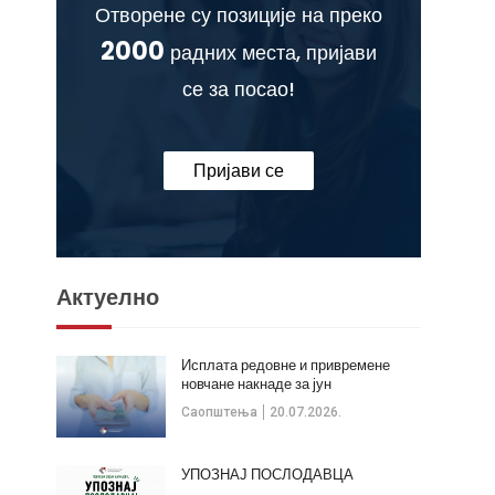
Отворене су позиције на преко
2000
радних места, пријави
се за посао!
Пријави се
Актуелно
Исплата редовне и привремене
новчане накнаде за јун
Саопштења
20.07.2026.
УПОЗНАЈ ПОСЛОДАВЦА