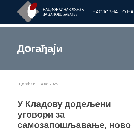
НАСЛОВНА
О Н
Дoгађаjи
Дoгађаjи
14.08.2025.
У Кладову додељени
уговори за
самозапошљавање, ново