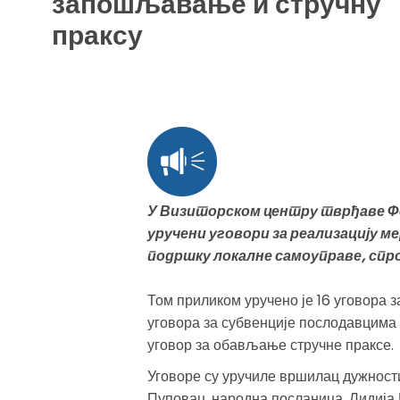
запошљавање и стручну
праксу
У Визиторском центру тврђаве Фет
уручени уговори за реализацију м
подршку локалне самоуправе, спр
Том приликом уручено је 16 уговора 
уговора за субвенције послодавцима
уговор за обављање стручне праксе.
Уговоре су уручиле вршилац дужност
Пуповац, народна посланица, Лидија