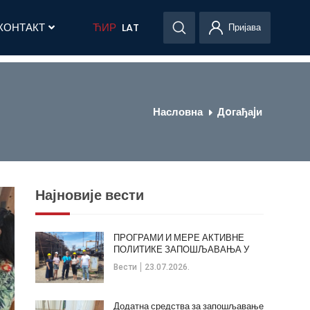
КОНТАКТ
ЋИР
LAT
Пријава
Насловна
Дoгађаjи
Најновије вести
ПРОГРАМИ И МЕРЕ АКТИВНЕ
ПОЛИТИКЕ ЗАПОШЉАВАЊА У
ОПШТИНИ КЛАДОВО
Вести
23.07.2026.
Додатна средства за запошљавање