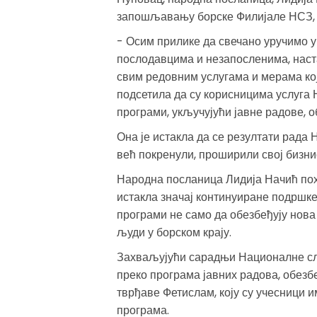
запошљавању борске Филијале НСЗ, 
- Осим прилике да свечано уручимо у
послодавцима и незапосленима, наст
свим редовним услугама и мерама ко
подсетила да су корисницима услуга 
програми, укључујући јавне радове, 
Она је истакла да се резултати рада
већ покренули, проширили свој бизни
Народна посланица Лидија Начић пох
истакла значај континуиране подршке 
програми не само да обезбеђују нова
људи у борском крају.
Захваљујући сарадњи Националне сл
преко програма јавних радова, обезб
тврђаве Фетислам, коју су учесници и
програма.