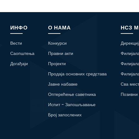
ИНФО
О НАМА
НСЗ 
Вести
Конкурси
Дирекциј
Саопштења
Правни акти
Филијал
Догађаји
Пројекти
Филијал
Продаја основних средстава
Филијал
Јавне набавке
Сва мес
Оптерећење саветника
Позивни
Испит - Запошљавање
Број запослених