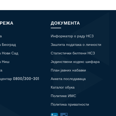
МРЕЖА
ДОКУМЕНТА
а
Информатор о раду НСЗ
а Београд
Заштита података о личности
а Нови Сад
Статистички билтени НСЗ
а Ниш
Јединствени кодекс шифара
та
План јавних набавки
 центар 0800/300-301
Анкета послодаваца
Каталог обука
Политике ИМС
Политика приватности