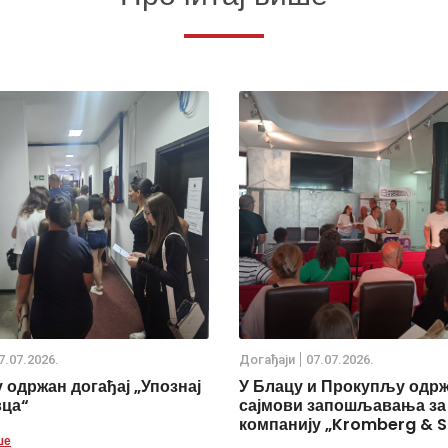
7.07.2026.
Дoгађаjи
07.07.2026.
 одржан догађај „Упознај
У Блацу и Прокупљу одр
вца“
сајмови запошљавања за
компанију „Kromberg & S
ше