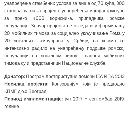
унапређења стамбених услова за више од 70 кућа, 300
станова, као и за пројекте унапређења инфраструктуре
за преко 4000 корисника, припадника ромске
популације. Значај пројекта се огледа и у формирању
20 мобилних тимова за социјално укључивање Рома у
20 локалних самоуправа у Србији, са којима се
интензивно радило на унапређењу подршке ромској
популацији на локалном нивоу. Чланови мобилних
тимова су и представници Националне службе.
Донатор:
Програм претприступне помоћи ЕУ, ИПА 2013
Носилац пројекта:
Конзорцијум који је предводио
КПМГ д.о.о Београд
Период имплементације:
јун 2017 - септембар 2019.
године