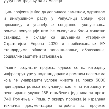
у укупном трајању од 27 месеци.
Циљ пројекта је био да допринесе паметном, одрживом
и инклузивном расту у Републици Србији кроз
промоцију и унапеђење социјалног укључивања
ромске популације што ће омогућити бољи животни
стандард у складу са циљевима утврђеним
Стратегијом Европа 2020 и приближавање ЕУ
стандардима области запошљавања, образовања,
социјалне заштите и становања.
Главни резултати пројекта односе се на изградњу
инфраструктуре у подстандардним ромским насељима
која ће унапредити услове живота за преко 5000
припадника ромске популације, као и на изградњу и
реновирање укупно 185 стамбених јединица за преко
740 Ромкиња и Рома. У оквиру пројекта је израђена
техничка документација потребна за пројекте