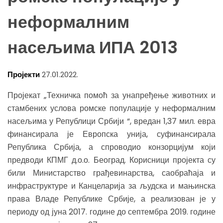
неформалним
насељима ИПА 2013
Пројекти
27.01.2022.
Пројекат „Техничка помоћ за унапређење животних и
стамбених услова ромске популације у неформалним
насељима у Републици Србији “, вредан 1,37 мил. евра
финансирала је Европска унија, суфинансирала
Република Србија, а спроводио конзорцијум који
предводи КПМГ д.о.о. Београд. Корисници пројекта су
били Министарство грађевинарства, саобраћаја и
инфраструктуре и Канцеларија за људска и мањинска
права Владе Републике Србије, а реализован је у
периоду од јуна 2017. године до септембра 2019. године