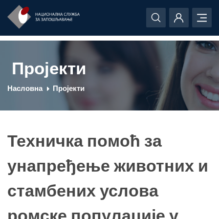
Пројекти
Насловна
Пројекти
Техничка помоћ за
унапређење животних и
стамбених услова
ромске популације у