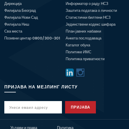
Дирекција
Информатор о раду НСЗ
Филијала Београд
Заштита података о личности
Филијала Нови Сад
Статистички билтени НСЗ
Филијала Ниш
Јединствени кодекс шифара
Сва места
План јавних набавки
Позивни центар 0800/300-301
Анкета послодаваца
Каталог обука
Политике ИМС
Политика приватности
ПРИЈАВА НА МЕЈЛИНГ ЛИСТУ
ПРИЈАВА
Услoви и права
Политика