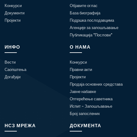
Конкурси
Објавите оглас
Документи
База биографија
Пројекти
Подршка послодавцима
Агенције за запошљавање
Публикација "Послови"
ИНФО
О НАМА
Вести
Конкурси
Саопштења
Правни акти
Догађаји
Пројекти
Продаја основних средстава
Јавне набавке
Оптерећење саветника
Испит - Запошљавање
Број запослених
НСЗ МРЕЖА
ДОКУМЕНТА