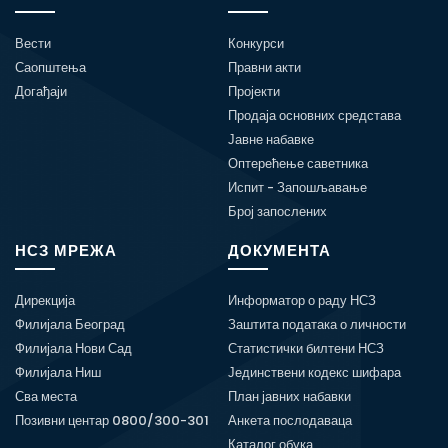
Вести
Конкурси
Саопштења
Правни акти
Догађаји
Пројекти
Продаја основних средстава
Јавне набавке
Оптерећење саветника
Испит - Запошљавање
Број запослених
НСЗ МРЕЖА
ДОКУМЕНТА
Дирекција
Информатор о раду НСЗ
Филијала Београд
Заштита података о личности
Филијала Нови Сад
Статистички билтени НСЗ
Филијала Ниш
Јединствени кодекс шифара
Сва места
План јавних набавки
Позивни центар 0800/300-301
Анкета послодаваца
Каталог обука