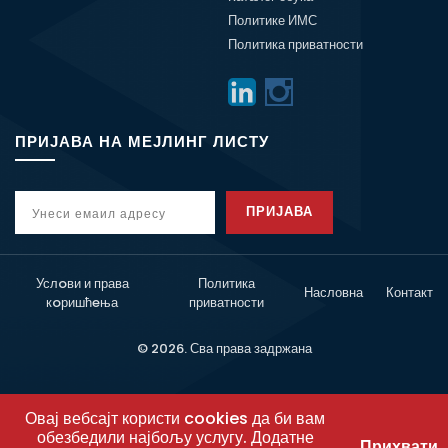
Политике ИМС
Политика приватности
ПРИЈАВА НА МЕЈЛИНГ ЛИСТУ
ПРИЈАВА
Услoви и права
Политика
Насловна
Контакт
кoришћeња
приватности
© 2026. Сва права задржана
Овај вебсајт користи cookies да би вам
обезбедили најбољу услугу. Додатне
Прихвати