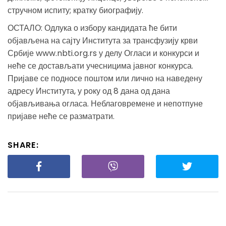
стручном испиту; кратку биографију.
ОСТАЛО: Одлука о избору кандидата ће бити
објављена на сајту Института за трансфузију крви
Србије www.nbti.org.rs у делу Огласи и конкурси и
неће се достављати учесницима јавног конкурса.
Пријаве се подносе поштом или лично на наведену
адресу Института, у року од 8 дана од дана
објављивања огласа. Неблаговремене и непотпуне
пријаве неће се разматрати.
SHARE: