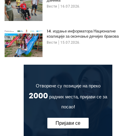
данима“
Вести
16.07.2026.
14. издање информатора Националне
коалиције за окончање дечијих бракова
Вести
15.07.2026.
Отворене су позиције на преко
2000
радних места, пријави се за
посао!
Пријави се