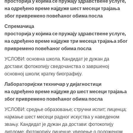
просторија у којима се пружају здравствене услуге,
на одређено време најдуже шест месеци трајања
због привремено повећаног обима посла
Спремачица
просторија у којима се пружају здравствене услуге,
на одређено време најдуже три месеца трајања због
привремено повећаног обима посла
УСЛОВИ: основна школа. Кандидат је дужан да
достави: фотокопију сведочанства о завршеној
основној школи; кратку биографију.
Лабораторијски техничар у дијагностици
на одређено време најдуже до шест месеци трајања
због привремено повећаног обима посла
УСЛОВИ: средње образовање; стручни испит; лиценца;
најмање шест месеци радног искуства у наведеном
звању. Кандидат је дужан да достави: фотокопију
дипломе; фотокопију лиценце; уверење о положеном