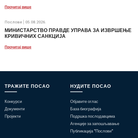
Прочитај више
Послови
05.08.2026.
МИНИСТАРСТВО ПРАВДЕ УПРАВА ЗА ИЗВРШЕЊЕ
КРИВИЧНИХ САНКЦИЈА
Прочитај више
ТРАЖИТЕ ПОСАО
НУДИТЕ ПОСАО
Конкурси
Објавите оглас
Документи
База биографија
Пројекти
Подршка послодавцима
Агенције за запошљавање
Публикација "Послови"