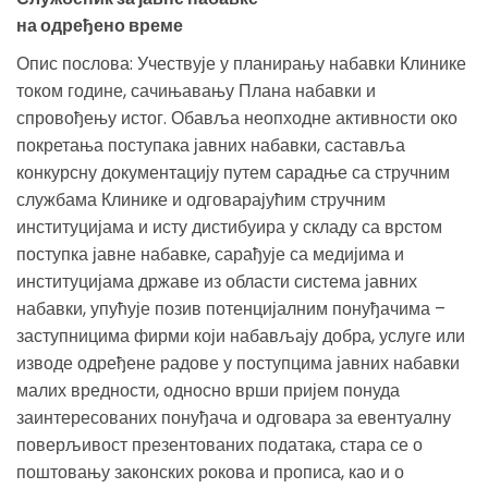
на одређено време
Опис послова: Учествује у планирању набавки Клинике
током године, сачињавању Плана набавки и
спровођењу истог. Обавља неопходне активности око
покретања поступака јавних набавки, саставља
конкурсну документацију путем сарадње са стручним
службама Клинике и одговарајућим стручним
институцијама и исту дистибуира у складу са врстом
поступка јавне набавке, сарађује са медијима и
институцијама државе из области система јавних
набавки, упућује позив потенцијалним понуђачима –
заступницима фирми који набављају добра, услуге или
изводе одређене радове у поступцима јавних набавки
малих вредности, односно врши пријем понуда
заинтересованих понуђача и одговара за евентуалну
поверљивост презентованих података, стара се о
поштовању законских рокова и прописа, као и о