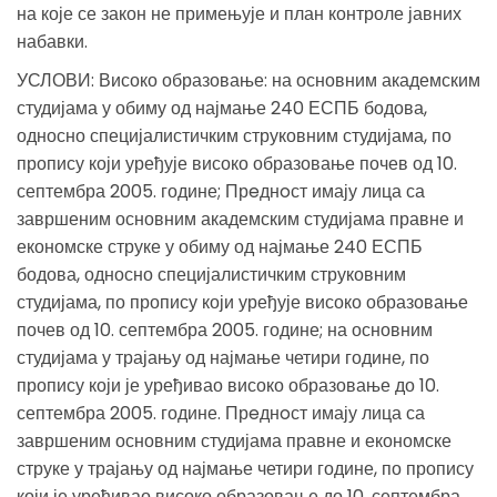
на које се закон не примењује и план контроле јавних
набавки.
УСЛОВИ: Високо образовање: на основним академским
студијама у обиму од најмање 240 ЕСПБ бодова,
односно специјалистичким струковним студијама, по
пропису који уређује високо образовање почев од 10.
септембра 2005. године; Прeднoст имају лица са
завршеним основним академским студијама правне и
економске струке у обиму од најмање 240 ЕСПБ
бодова, односно специјалистичким струковним
студијама, по пропису који уређује високо образовање
почев од 10. септембра 2005. године; на основним
студијама у трајању од најмање четири године, по
пропису који је уређивао високо образовање до 10.
септембра 2005. године. Прeднoст имају лица са
завршеним основним студијама правне и економске
струке у трајању од најмање четири године, по пропису
који је уређивао високо образовање до 10. септембра