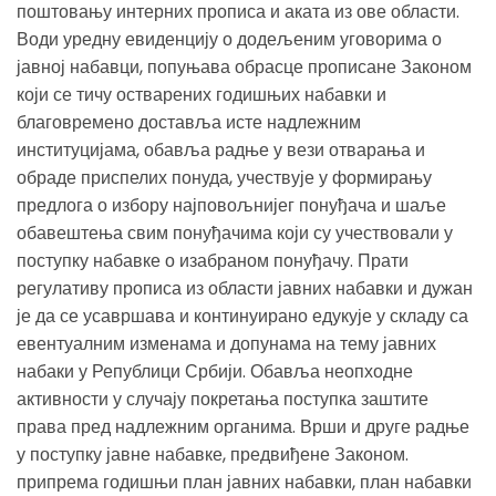
поштовању интерних прописа и аката из ове области.
Води уредну евиденцију о додељеним уговорима о
јавној набавци, попуњава обрасце прописане Законом
који се тичу остварених годишњих набавки и
благовремено доставља исте надлежним
институцијама, обавља радње у вези отварања и
обраде приспелих понуда, учествује у формирању
предлога о избору најповољнијег понуђача и шаље
обавештења свим понуђачима који су учествовали у
поступку набавке о изабраном понуђачу. Прати
регулативу прописа из области јавних набавки и дужан
је да се усавршава и континуирано едукује у складу са
евентуалним изменама и допунама на тему јавних
набаки у Републици Србији. Обавља неопходне
активности у случају покретања поступка заштите
права пред надлежним органима. Врши и друге радње
у поступку јавне набавке, предвиђене Законом.
припрема годишњи план јавних набавки, план набавки