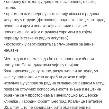
• оверену фотокопију дипломе о завршеноj високој
школи,
• оригинал или оверену фотокопију доказа о радном
искуству у струци (фотокопија радне књижице, потврде,
решења и други акти из којих се види на којим
пословима, са којом стручном спремом и у којем
периоду је стечено радно искуство)
• фотокопију сертификата за службеника за јавне
набавке
Место, дан и време када ће се спровести изборни
поступак: Са кандидатима чије су пријаве
благовремене, допуштене, разумљиве и потпуне, уз
које су приложени сви потребни докази и који
испуњавају услове за рад на оглашеном радном месту,
провера стручних оспособљености, знања и вештина
обавиће се у просторијама Гинеколошко акушерске
клинике „Народни фронт” Београд, Краљице Наталије
62, с тим што ће кандидати бити обавештени на