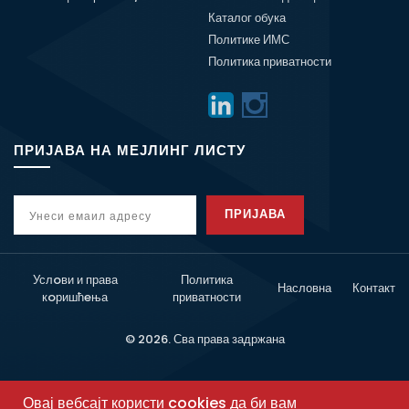
Каталог обука
Политике ИМС
Политика приватности
ПРИЈАВА НА МЕЈЛИНГ ЛИСТУ
ПРИЈАВА
Услoви и права
Политика
Насловна
Контакт
кoришћeња
приватности
© 2026. Сва права задржана
Овај вебсајт користи cookies да би вам