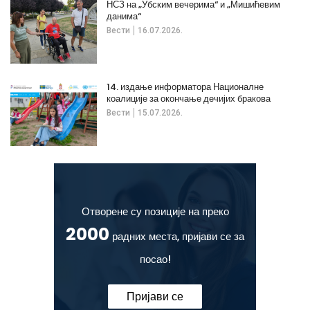
НСЗ на „Убским вечерима“ и „Мишићевим
данима“
Вести
16.07.2026.
14. издање информатора Националне
коалиције за окончање дечијих бракова
Вести
15.07.2026.
Отворене су позиције на преко
2000
радних места, пријави се за
посао!
Пријави се