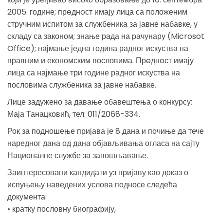
2005. године; прeднoст имају лица са положеним
стручним испитом за службеника за јавне набавке, у
складу са законом; знање рада на рачунару (Microsot
Office); најмање једна година радног искуства на
правним и економским пословима. Прeднoст имају
лица са најмање три године радног искуства на
пословима службеника за јавне набавке.
Лице задужено за давање обавештења о конкурсу:
Маја Танацковић, тел: 011/2068-334.
Рок за подношење пријава је 8 дана и почиње да тече
наредног дана од дана објављивања огласа на сајту
Националне службе за запошљавање.
Заинтересовани кандидати уз пријаву као доказ о
испуњењу наведених услова подносе следећа
документа:
• кратку пословну биографију,