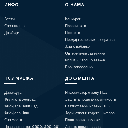
ИНФО
О НАМА
Вести
Конкурси
Саопштења
Правни акти
Догађаји
Пројекти
Продаја основних средстава
Јавне набавке
Оптерећење саветника
Испит - Запошљавање
Број запослених
НСЗ МРЕЖА
ДОКУМЕНТА
Дирекција
Информатор о раду НСЗ
Филијала Београд
Заштита података о личности
Филијала Нови Сад
Статистички билтени НСЗ
Филијала Ниш
Јединствени кодекс шифара
Сва места
План јавних набавки
Позивни центар 0800/300-301
Анкета послодаваца