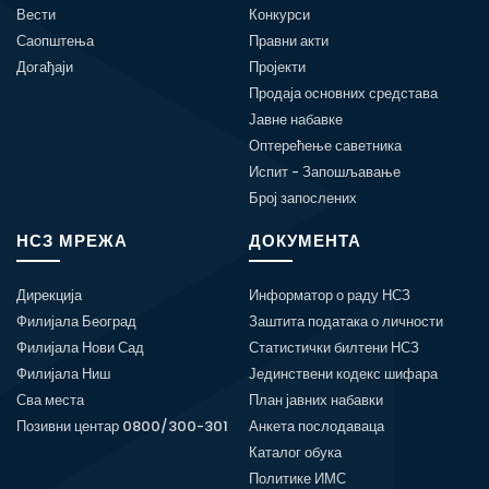
Вести
Конкурси
Саопштења
Правни акти
Догађаји
Пројекти
Продаја основних средстава
Јавне набавке
Оптерећење саветника
Испит - Запошљавање
Број запослених
НСЗ МРЕЖА
ДОКУМЕНТА
Дирекција
Информатор о раду НСЗ
Филијала Београд
Заштита података о личности
Филијала Нови Сад
Статистички билтени НСЗ
Филијала Ниш
Јединствени кодекс шифара
Сва места
План јавних набавки
Позивни центар 0800/300-301
Анкета послодаваца
Каталог обука
Политике ИМС