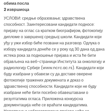
обима посла
2 извршиоца
УСЛОВИ: средње образовање; здравствена
способност. Заинтересовани кандидати подносе:
пријаву на оглас са кратком биографијом, фотокопију
дипломе о завршеној средњој школи. Кандидати који
уђу у ужи избор биће позвани на разговор. Одлука о
избору кандидата донеће се у року од 30 дана од дана
истека рока за подношење пријава и иста ће бити
објављена на веб-страници Института за онкологију и
радиологију Србије (www.ncrc.ac.rs). Кандидати који
буду изабрани у обавези су да доставе оверене
фотокопије тражених докумената и доказ о
здравственој способности. Кандидати који не буду
изабрани неће бити посебно обавештавани о
резултатима огласа. Приложена конкурсна
документација неће се враћати кандидатима.