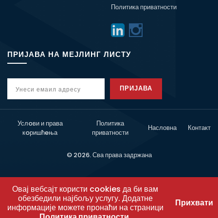
Политика приватности
ПРИЈАВА НА МЕЈЛИНГ ЛИСТУ
ПРИЈАВА
Услoви и права
Политика
Насловна
Контакт
кoришћeња
приватности
© 2026. Сва права задржана
Овај вебсајт користи cookies да би вам
обезбедили најбољу услугу. Додатне
Прихвати
информације можете пронаћи на страници
Политика приватности
.