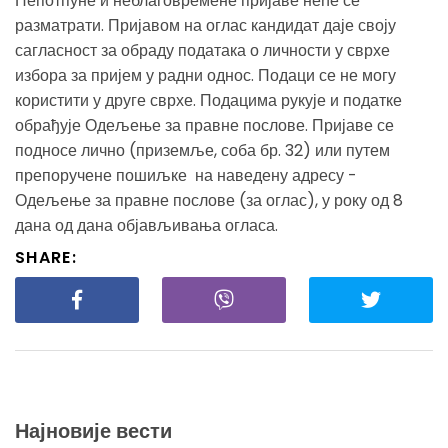
Непотпуне и неблаговремене пријаве неће се
разматрати. Пријавом на оглас кандидат даје своју
сагласност за обраду података о личности у сврхе
избора за пријем у радни однос. Подаци се не могу
користити у друге сврхе. Подацима рукује и податке
обрађује Одељење за правне послове. Пријаве се
подносе лично (приземље, соба бр. 32) или путем
препоручене пошиљке на наведену адресу -
Одељење за правне послове (за оглас), у року од 8
дана од дана објављивања огласа.
SHARE:
Најновије вести