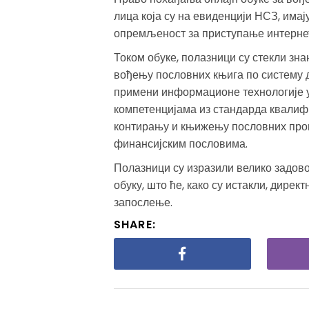
лица која су на евиденцији НСЗ, има
опремљеност за приступање интернет
Током обуке, полазници су стекли зна
вођењу пословних књига по систему д
примени информационе технологије у
компетенцијама из стандарда квалиф
контирању и књижењу пословних пром
финансијским пословима.
Полазници су изразили велико задово
обуку, што ће, како су истакли, дире
запослење.
SHARE: