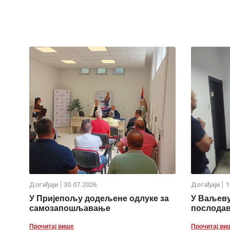
Дoгађаjи
30.07.2026.
Дoгађаjи
1
У Пријепољу додељене одлуке за
У Ваљеву
самозапошљавање
послода
Прочитај више
Прочитај ви