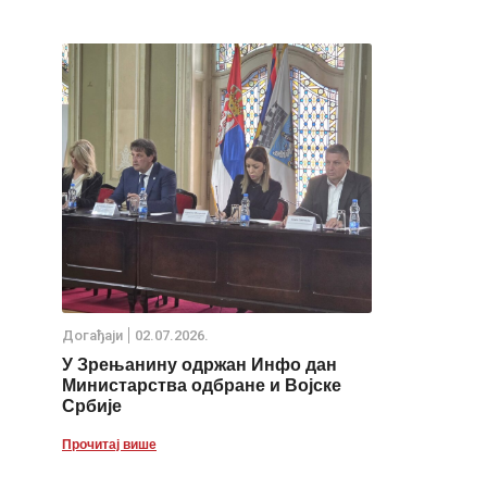
Дoгађаjи
02.07.2026.
У Зрењанину одржан Инфо дан
Министарства одбране и Војске
Србије
Прочитај више