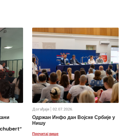
Дoгађаjи
02.07.2026.
жани
Одржан Инфо дан Војске Србије у
Нишу
chubert“
Прочитај више