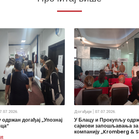
7.07.2026.
Дoгађаjи
07.07.2026.
 одржан догађај „Упознај
У Блацу и Прокупљу одр
вца“
сајмови запошљавања за
компанију „Kromberg & S
ше