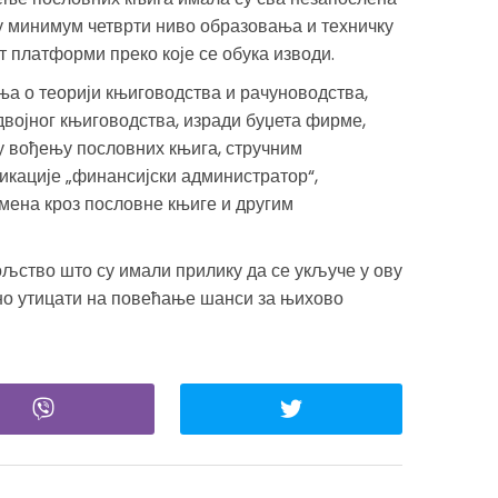
ју минимум четврти ниво образовања и техничку
 платформи преко које се обука изводи.
ња о теорији књиговодства и рачуноводства,
војног књиговодства, изради буџета фирме,
 вођењу пословних књига, стручним
икације „финансијски администратор“,
ена кроз пословне књиге и другим
љство што су имали прилику да се укључе у ову
ктно утицати на повећање шанси за њихово