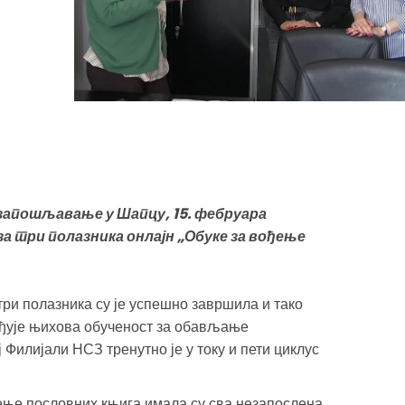
 запошљавање у Шапцу, 15. фебруара
а три полазника онлајн „Обуке за вођење
 три полазника су је успешно завршила и тако
рђује њихова обученост за обављање
Филијали НСЗ тренутно је у току и пети циклус
ење пословних књига имала су сва незапослена