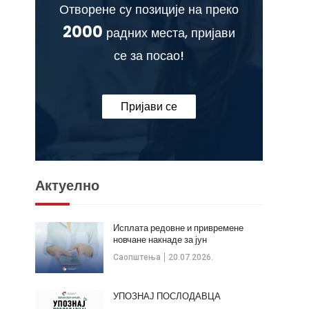
Отворене су позиције на преко
2000
радних места, пријави
се за посао!
Пријави се
Актуелно
Исплата редовне и привремене
новчане накнаде за јун
Саопштења
20.07.2026.
УПОЗНАЈ ПОСЛОДАВЦА