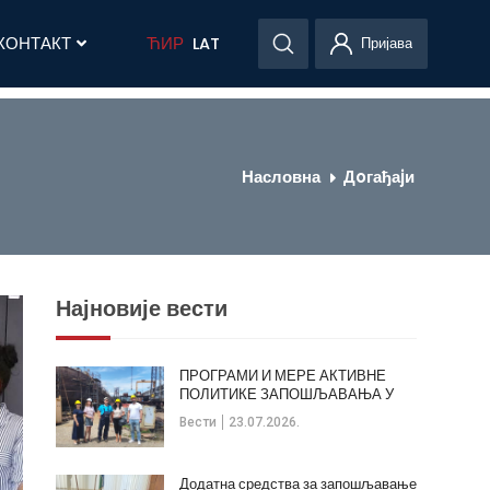
КОНТАКТ
ЋИР
LAT
Пријава
Насловна
Дoгађаjи
Најновије вести
ПРОГРАМИ И МЕРЕ АКТИВНЕ
ПОЛИТИКЕ ЗАПОШЉАВАЊА У
ОПШТИНИ КЛАДОВО
Вести
23.07.2026.
Додатна средства за запошљавање