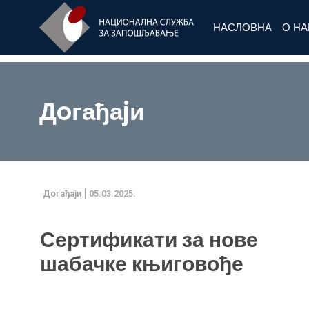
НАСЛОВНА
О Н
Дoгађаjи
Дoгађаjи
05.03.2025.
Сертификати за нове
шабачке књиговође