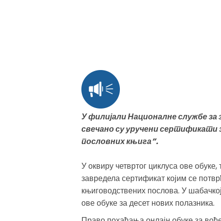
У филијали Националне службе за
свечано су уручени сертификати з
пословних књига”.
У оквиру четвртог циклуса ове обуке,
завредела сертификат којим се потв
књиговодствених послова. У шабачкој 
ове обуке за десет нових полазника.
Право похађања онлајн обуке за вођ