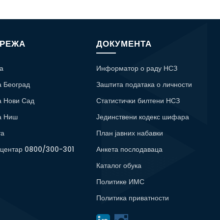
МРЕЖА
ДОКУМЕНТА
а
Информатор о раду НСЗ
а Београд
Заштита података о личности
а Нови Сад
Статистички билтени НСЗ
а Ниш
Јединствени кодекс шифара
та
План јавних набавки
 центар 0800/300-301
Анкета послодаваца
Каталог обука
Политике ИМС
Политика приватности