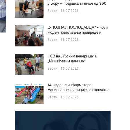
у Бору – подршка за више од 350
незапослених
Вести
16.07.2026.
„УПОЗНАЈ ПОСЛОДАВЦА“ - нови
модел повезивања привреде и
стручних кадрова
Вести
16.07.2026.
НСЗ на „Убским вечерима“ и
„Мишићевим данима“
Вести
16.07.2026.
14. издање информатора
Националне коалиције за окончање
дечијих бракова
Вести
15.07.2026.