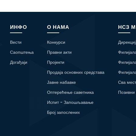
ИНФО
О НАМА
НСЗ 
Вести
Конкурси
Дирекциј
Саопштења
Правни акти
Филијал
Догађаји
Пројекти
Филијал
Продаја основних средстава
Филијал
Јавне набавке
Сва мес
Оптерећење саветника
Позивни
Испит - Запошљавање
Број запослених