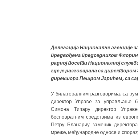
Делегација Националне агенције 
предвођена председником Флорин 
радној посети Националној служб
где је разговарала са директоро
директора Петром Јарићем, са са
У билатералним разговорима, са рум
директор Управе за управљање бу
Симона Типару директор Управе
бесповратним средствима из европ
Петру Бланариу заменик директора
мреже, међународне односе и спораз