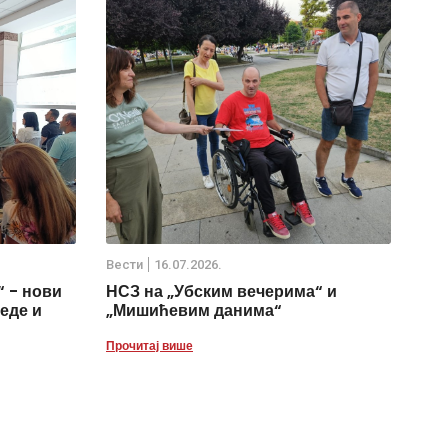
Вести
16.07.2026.
 - нови
НСЗ на „Убским вечерима“ и
еде и
„Мишићевим данима“
Прочитај више