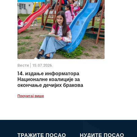
Вести
15.07.2026.
14. издање информатора
Националне коалиције за
окончање дечијих бракова
Прочитај више
ТРАЖИТЕ ПОСАО
НУДИТЕ ПОСАО