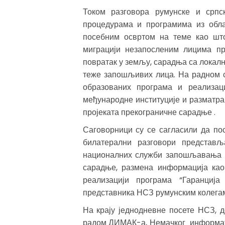
Током разговора румунске и српс
процедурама и програмима из обл
посебним освртом на теме као што
миграцији незапосленим лицима пр
повратак у земљу, сарадња са локал
теже запошљивих лица. На радном с
образованих програма и реализац
међународне институције и разматр
пројеката прекограничне сарадње .
Саговорници су се сагласили да по
билатерални разговори представљ
националних служби запошљавања С
сарадње, размена информација ка
реализацији програма “Гаранција
представника НСЗ румунским колега
На крају једнодневне посете НСЗ, 
радом ДИМАК-а, Немачког информати