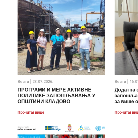
Вести
23.07.2026.
Вести
16.0
ПРОГРАМИ И МЕРЕ АКТИВНЕ
Додатна 
ПОЛИТИКЕ ЗАПОШЉАВАЊА У
запошљав
ОПШТИНИ КЛАДОВО
за више 
Прочитај више
Прочитај ви