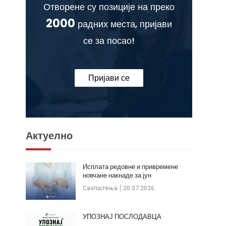
Отворене су позиције на преко
2000
радних места, пријави
се за посао!
Пријави се
Актуелно
Исплата редовне и привремене
новчане накнаде за јун
Саопштења
20.07.2026.
УПОЗНАЈ ПОСЛОДАВЦА