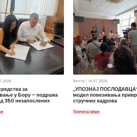
7.2026.
Вести
16.07.2026.
средства за
„УПОЗНАЈ ПОСЛОДАВЦА“
ање у Бору – подршка
модел повезивања привр
од 350 незапослених
стручних кадрова
ше
Прочитај више