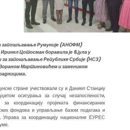
за запошљавање Румуније (АНОФМ)
Иринел Цотосман боравила је 5.јула у
и за запошљавање Републике Србије (НСЗ)
м Зораном Мартиновићем и замеником
радницима.
унске стране учествовали су и Даниел Станциу
џетом осигурања за случај незапослености,
 за координацију пројеката финансираних
ских фондова и управљање базом података и
, Управа за координацију националне ЕУРЕС
уме.