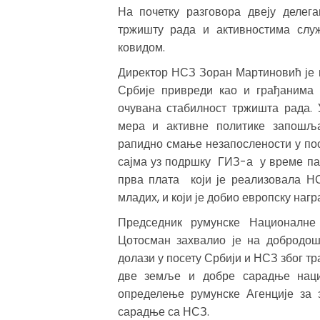
На почетку разговора двеју делег
тржишту рада и активностима служ
ковидом.
Директор НСЗ Зоран Мартиновић је н
Србије привреди као и грађанима 
очувана стабилност тржишта рада. 
мера и активне политике запошља
рапидно смање незапослености у пос
сајма уз подршку ГИЗ-а у време па
прва плата који је реализовала НС
младих, и који је добио европску нагр
Председник румунске Националн
Цотосман захвалио је на добродош
долази у посету Србији и НСЗ због т
две земље и добре сарадње наци
определење румунске Агенције за
сарадње са НСЗ.