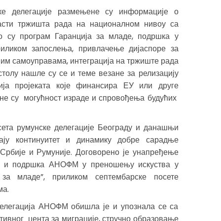
ке делегације размењене су информације о
асти тржишта рада на националном нивоу са
 су програм Гаранција за младе, подршка у
иликом запослења, привлачење дијаспоре за
ним самоуправама, интеграција на тржиште рада
толу нашле су се и теме везане за релизацију
ија пројеката које финансира ЕУ или друге
ане су могућност израде и спровођења будућих
сета румунске делегације Београду и данашњи
ају континуитет и динамику добре сарадње
рбије и Румуније. Договорено је унапређење
о и подршка АНОФМ у преношењу искуства у
 за младе”, приликом септембарске посете
ма.
делегација АНОФМ обишла је и упознала се са
вног цента за миграције, стручно образовање