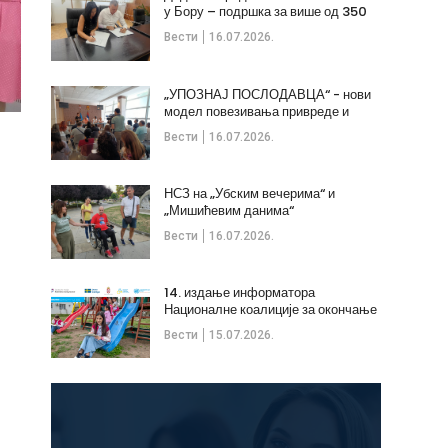
у Бору – подршка за више од 350
незапослених
Вести
16.07.2026.
„УПОЗНАЈ ПОСЛОДАВЦА“ - нови
модел повезивања привреде и
стручних кадрова
Вести
16.07.2026.
НСЗ на „Убским вечерима“ и
„Мишићевим данима“
Вести
16.07.2026.
14. издање информатора
Националне коалиције за окончање
дечијих бракова
Вести
15.07.2026.