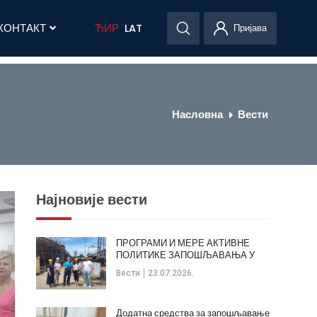
КОНТАКТ
ЋИР
LAT
Пријава
Насловна
Вести
Најновије вести
ПРОГРАМИ И МЕРЕ АКТИВНЕ
ПОЛИТИКЕ ЗАПОШЉАВАЊА У
ОПШТИНИ КЛАДОВО
Вести
23.07.2026.
Додатна средства за запошљавање