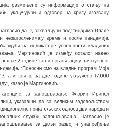
ација размењене су информације о стању на
би, укључујући и одговор на кризу изазвану
агласио да је, захваљјући подстицајима Владе
и незапосленима,у време и после пандемије,
Указујући на индикаторе успешности владиних
вања, Мартиновић је између осталог навео
ледње 2 године као и организацију виртуелног
ндемије. “Поносни смо на владин програм Моја
З, а у који је за две године укључено 17.000
аду”, казао је Мартиновић.
е агенције за запошљавање Флорин Иринел
лици, указавши да са великим задовољством
радиционално пријатељских односа два народа и
оналних служби запошљавања. Нагласио је
 запошљавање за даљи развој и унапређење