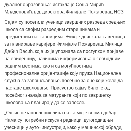
дуалног образовања” истакла је Соња Мирић
Младеновић, в.д. директора Филијале Пожаревац НСЗ.
Сајам су посетили ученици завршних разреда средњих
школа са својим разредним старешинама и
предметним наставницима. Њих је дочекала саветница
за планирање каријере Филијале Пожаревац, Милица
Дабић Васић, која их је упознала са поступком пријаве
на евиденцију, начинима информисања о слободним
радним местима, као и са могућностима
професионалне оријентације коју пружа Национална
служба за запошљавање, посебно за оне који желе да
наставе школовање. Присуство сајму било је од
посебног значаја за матуранте који по завршетку
школовања планирају да се запосле.
„Одзив незапослених лица на сајму је веома добар.
Нама су потребни искусни радници, дугогодишњи
учесници у ауто-индустрији, како у машинској обради,