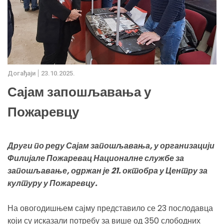
Дoгађаjи
23.10.2025.
Сајам запошљавања у
Пожаревцу
Други по реду Сајам запошљавања, у организацији
Филијале Пожаревац Националне службе за
запошљавање, одржан је 21. октобра у Центру за
културу у Пожаревцу.
На овогодишњем сајму представило се 23 послодавца
који су исказали потребу за више од 350 слободних