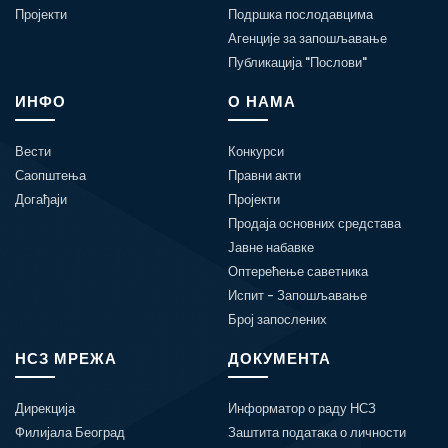
Пројекти
Подршка послодавцима
Агенције за запошљавање
Публикација "Послови"
ИНФО
О НАМА
Вести
Конкурси
Саопштења
Правни акти
Догађаји
Пројекти
Продаја основних средстава
Јавне набавке
Оптерећење саветника
Испит - Запошљавање
Број запослених
НСЗ МРЕЖА
ДОКУМЕНТА
Дирекција
Информатор о раду НСЗ
Филијала Београд
Заштита података о личности