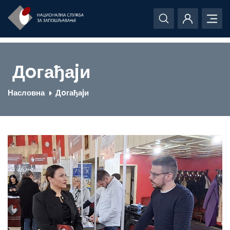
Дoгађаjи
Насловна
Дoгађаjи