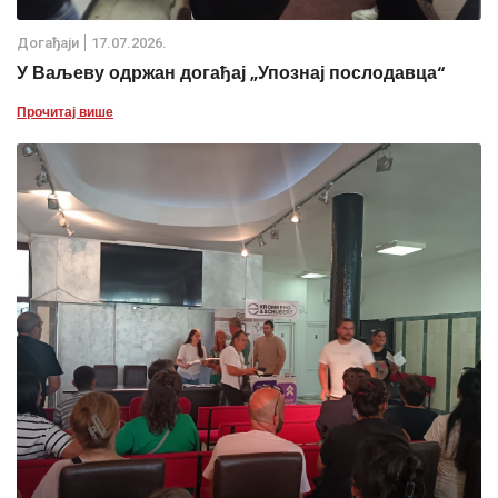
Дoгађаjи
17.07.2026.
У Ваљеву одржан догађај „Упознај послодавца“
Прочитај више