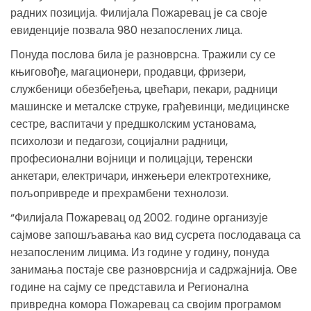
радних позиција. Филијала Пожаревац је са своје
евиденције позвала 980 незапослених лица.
Понуда послова била је разноврсна. Тражили су се
књиговође, магационери, продавци, фризери,
службеници обезбеђења, цвећари, пекари, радници
машинске и металске струке, грађевинци, медицинске
сестре, васпитачи у предшколским установама,
психолози и педагози, социјални радници,
професионални војници и полицајци, теренски
анкетари, електричари, инжењери електротехнике,
пољопривреде и прехрамбени технолози.
“Филијала Пожаревац од 2002. године организује
сајмове запошљавања као вид сусрета послодаваца са
незапосленим лицима. Из године у годину, понуда
занимања постаје све разноврснија и садржајнија. Ове
године на сајму се представила и Регионална
привредна комора Пожаревац са својим програмом