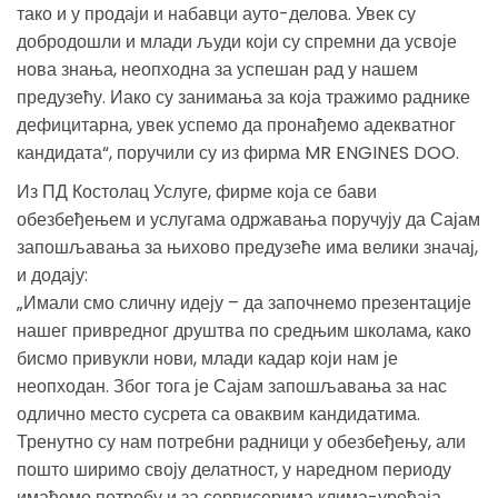
тако и у продаји и набавци ауто-делова. Увек су
добродошли и млади људи који су спремни да усвоје
нова знања, неопходна за успешан рад у нашем
предузећу. Иако су занимања за која тражимо раднике
дефицитарна, увек успемо да пронађемо адекватног
кандидата“, поручили су из фирма MR ENGINES DOO.
Из ПД Костолац Услуге, фирме која се бави
обезбеђењем и услугама одржавања поручују да Сајам
запошљавања за њихово предузеће има велики значај,
и додају:
„Имали смо сличну идеју – да започнемо презентације
нашег привредног друштва по средњим школама, како
бисмо привукли нови, млади кадар који нам је
неопходан. Због тога је Сајам запошљавања за нас
одлично место сусрета са оваквим кандидатима.
Тренутно су нам потребни радници у обезбеђењу, али
пошто ширимо своју делатност, у наредном периоду
имаћемо потребу и за сервисерима клима-уређаја,