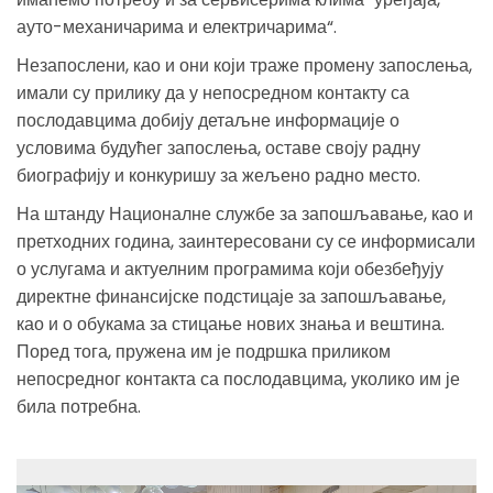
ауто-механичарима и електричарима“.
Незапослени, као и они који траже промену запослења,
имали су прилику да у непосредном контакту са
послодавцима добију детаљне информације о
условима будућег запослења, оставе своју радну
биографију и конкуришу за жељено радно место.
На штанду Националне службе за запошљавање, као и
претходних година, заинтересовани су се информисали
о услугама и актуелним програмима који обезбеђују
директне финансијске подстицаје за запошљавање,
као и о обукама за стицање нових знања и вештина.
Поред тога, пружена им је подршка приликом
непосредног контакта са послодавцима, уколико им је
била потребна.