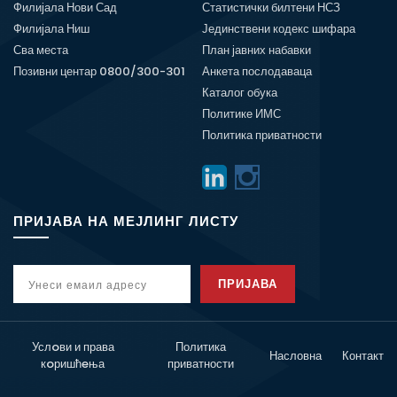
Филијала Нови Сад
Статистички билтени НСЗ
Филијала Ниш
Јединствени кодекс шифара
Сва места
План јавних набавки
Позивни центар 0800/300-301
Анкета послодаваца
Каталог обука
Политике ИМС
Политика приватности
ПРИЈАВА НА МЕЈЛИНГ ЛИСТУ
ПРИЈАВА
Услoви и права
Политика
Насловна
Контакт
кoришћeња
приватности