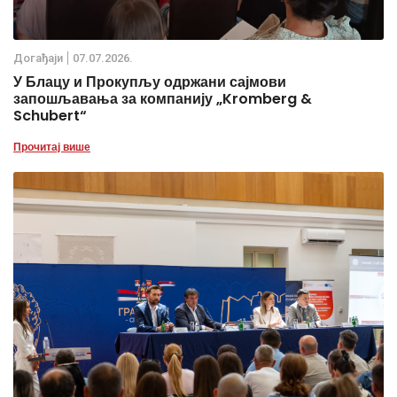
Дoгађаjи
07.07.2026.
У Блацу и Прокупљу одржани сајмови
запошљавања за компанију „Kromberg &
Schubert“
Прочитај више