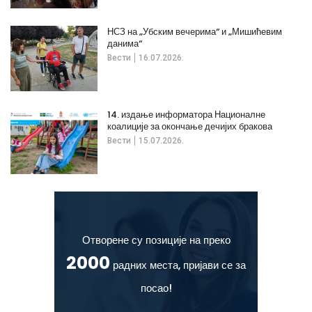
НСЗ на „Убским вечерима“ и „Мишићевим
данима“
Вести
16.07.2026.
14. издање информатора Националне
коалиције за окончање дечијих бракова
Вести
15.07.2026.
Отворене су позиције на преко
2000
радних места, пријави се за
посао!