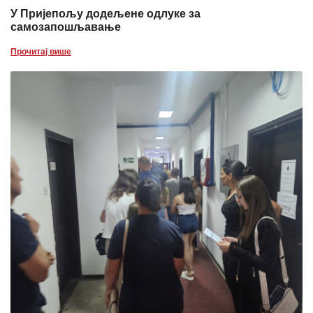
У Пријепољу додељене одлуке за
самозапошљавање
Прочитај више