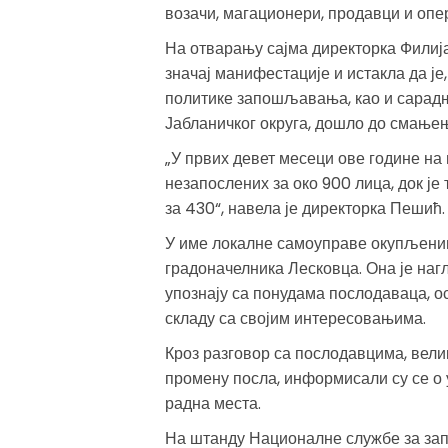
возачи, магационери, продавци и оп
На отварању сајма директорка Филија
значај манифестације и истакла да ј
политике запошљавања, као и сарадњ
Јабланичког округа, дошло до смање
„У првих девет месеци ове године на
незапослених за око 900 лица, док је
за 430“, навела је директорка Пешић.
У име локалне самоуправе окупљеним
градоначелника Лесковца. Она је нагл
упознају са понудама послодаваца, ос
складу са својим интересовањима.
Кроз разговор са послодавцима, велик
промену посла, информисали су се о 
радна места.
На штанду Националне службе за за