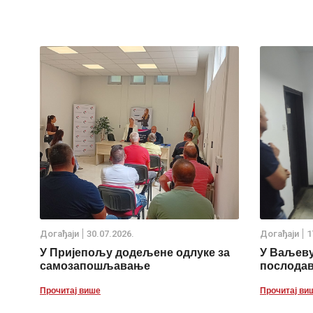
Дoгађаjи
30.07.2026.
Дoгађаjи
1
У Пријепољу додељене одлуке за
У Ваљеву
самозапошљавање
послода
Прочитај више
Прочитај ви