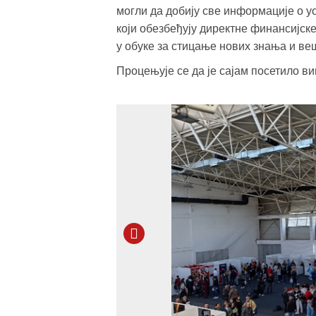
могли да добију све информације о у
који обезбеђују директне финансијс
у обуке за стицање нових знања и ве
Процењује се да је сајам посетило в