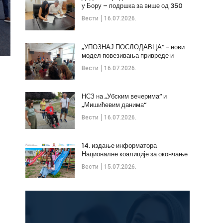
у Бору – подршка за више од 350
незапослених
Вести
16.07.2026.
„УПОЗНАЈ ПОСЛОДАВЦА“ - нови
модел повезивања привреде и
стручних кадрова
Вести
16.07.2026.
НСЗ на „Убским вечерима“ и
„Мишићевим данима“
Вести
16.07.2026.
14. издање информатора
Националне коалиције за окончање
дечијих бракова
Вести
15.07.2026.