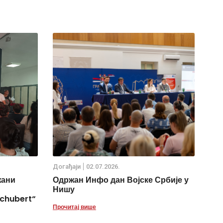
Дoгађаjи
02.07.2026.
жани
Одржан Инфо дан Војске Србије у
Нишу
chubert“
Прочитај више