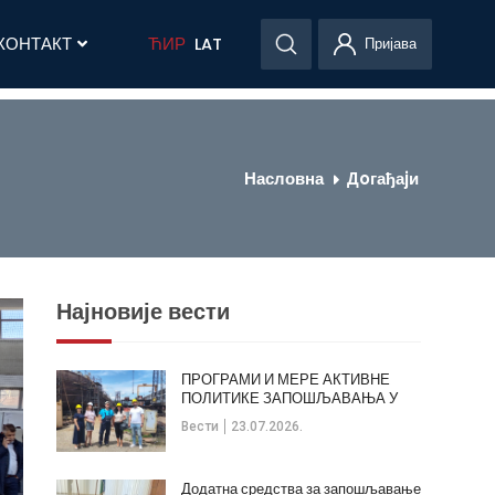
КОНТАКТ
ЋИР
LAT
Пријава
Насловна
Дoгађаjи
Најновије вести
ПРОГРАМИ И МЕРЕ АКТИВНЕ
ПОЛИТИКЕ ЗАПОШЉАВАЊА У
ОПШТИНИ КЛАДОВО
Вести
23.07.2026.
Додатна средства за запошљавање