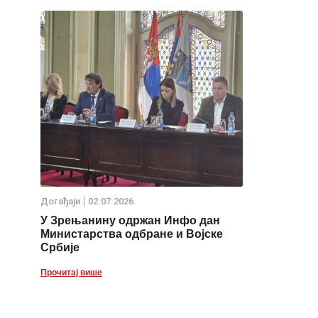
Дoгађаjи
02.07.2026.
У Зрењанину одржан Инфо дан
Министарства одбране и Војске
Србије
Прочитај више