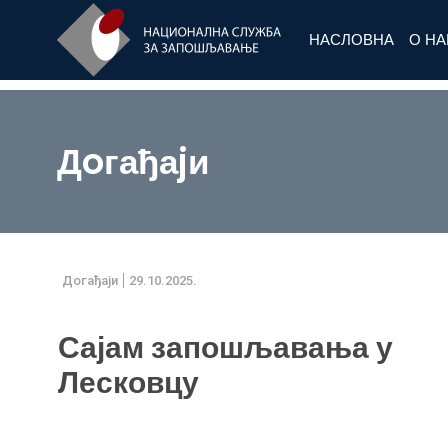
НАСЛОВНА
О Н
Дoгађаjи
Дoгађаjи
29.10.2025.
Сајам запошљавања у
Лесковцу