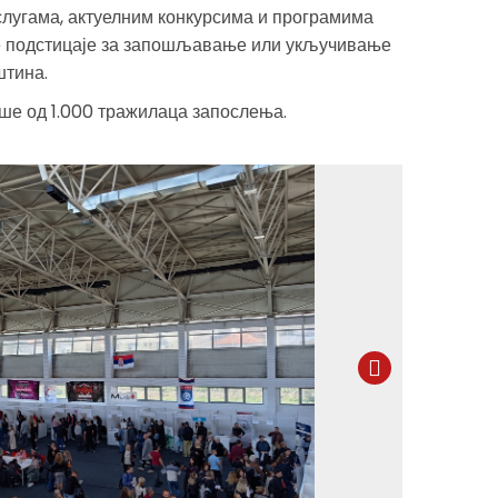
слугама, актуелним конкурсима и програмима
ке подстицаје за запошљавање или укључивање
штина.
ише од 1.000 тражилаца запослења.