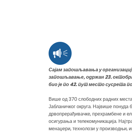
Сајам запошљавања у организациј
запошљавање, одржан 23. октобра
био је по 42. пут место сусрета 
Више од 370 слободних радних места 
Јабланичког округа. Највише понуда б
дрвопрерађивачке, прехрамбене и еле
осигурања и телекомуникација. Најтр
менаџери, технолози у производњи, и