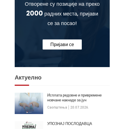
Отворене су позиције на преко
2000
радних места, пријави
се за посао!
Пријави се
Актуелно
Исплата редовне и привремене
новчане накнаде за јун
Саопштења
20.07.2026.
УПОЗНАЈ ПОСЛОДАВЦА