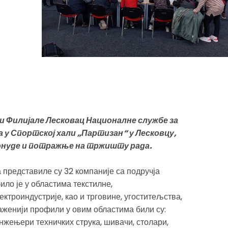
и Филијале Лесковац Националне службе за
 у Спортској хали „Партизан“ у Лесковцу,
понуде и потражње на тржишту рада.
представиле су 32 компаније са подручја
ило је у областима текстилне,
ктроиндустрије, као и трговине, угоститељства,
аженији профили у овим областима били су:
нжењери техничких струка, шивачи, столари,