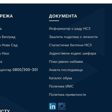
МРЕЖА
ДОКУМЕНТА
а
Информатор о раду НСЗ
а Београд
Заштита података о личности
а Нови Сад
Статистички билтени НСЗ
а Ниш
Јединствени кодекс шифара
та
План јавних набавки
 центар 0800/300-301
Анкета послодаваца
Каталог обука
Политике ИМС
Политика приватности
ИСТУ