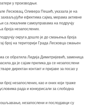
ератери у производњи.
ле Лесковац, Оливера Пешић, указала је на
е, захваљујући ефектима сајма, мерама активне
и са локалним самоуправама на подручју
ња броја незапослених.
 подручју округа дошло је до смањења броја
 тај број на територији Града Лесковца смањен
а се обратила Лидија Димитријевић, заменица
асила да је сајам прилика да се незапослени
тваре директан контакт и пријаве за посао у
и број незапослених, као и оних који траже
условима рада и конкурисали за слободна
пошљавање, незапослени и послодавци су