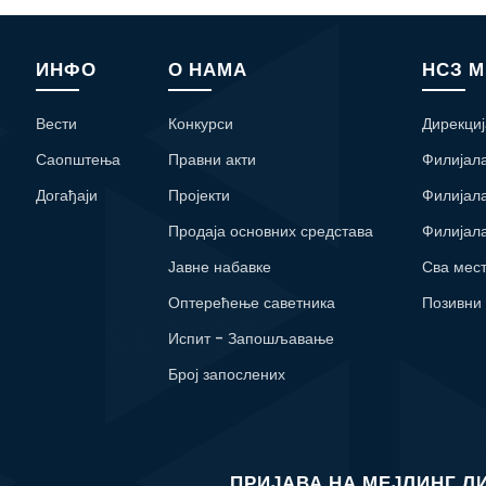
ИНФО
О НАМА
НСЗ 
Вести
Конкурси
Дирекциј
Саопштења
Правни акти
Филијал
Догађаји
Пројекти
Филијал
Продаја основних средстава
Филијал
Јавне набавке
Сва мес
Оптерећење саветника
Позивни
Испит - Запошљавање
Број запослених
ПРИЈАВА НА МЕЈЛИНГ Л