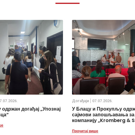
7.07.2026.
Дoгађаjи
07.07.2026.
 одржан догађај „Упознај
У Блацу и Прокупљу одр
вца“
сајмови запошљавања за
компанију „Kromberg & S
ше
Прочитај више