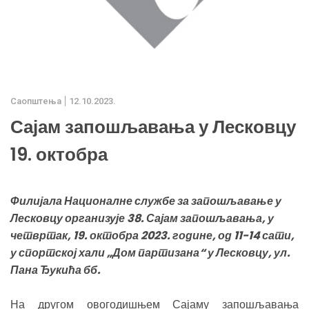
Саопштења
12.10.2023.
Сајам запошљавања у Лесковцу
19. октобра
Филијала Националне службе за запошљавање у
Лесковцу организује 38. Сајам запошљавања, у
четвртак, 19. октобра 2023. године, од 11-14 сати,
у спортској хали „Дом партизана“ у Лесковцу, ул.
Пана Ђукића бб.
На другом овогодишњем Сајаму запошљавања