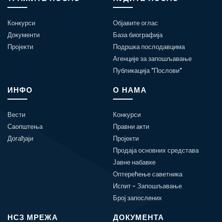
Конкурси
Објавите оглас
Документи
База биографија
Пројекти
Подршка послодавцима
Агенције за запошљавање
Публикација "Послови"
ИНФО
О НАМА
Вести
Конкурси
Саопштења
Правни акти
Догађаји
Пројекти
Продаја основних средстава
Јавне набавке
Оптерећење саветника
Испит - Запошљавање
Број запослених
НСЗ МРЕЖА
ДОКУМЕНТА