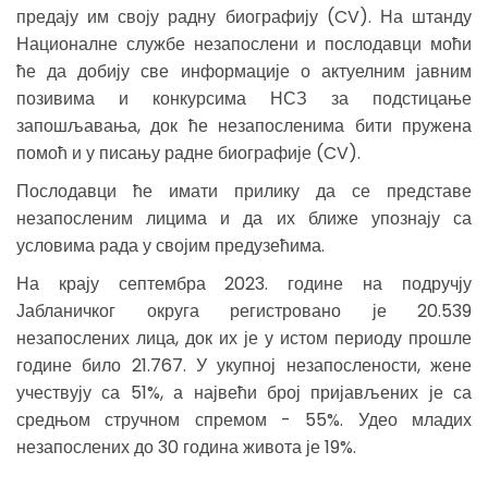
предају им своју радну биографију (CV). На штанду
Националне службе незапослени и послодавци моћи
ће да добију све информације о актуелним јавним
позивима и конкурсима НСЗ за подстицање
запошљавања, док ће незапосленима бити пружена
помоћ и у писању радне биографије (CV).
Послодавци ће имати прилику да се представе
незапосленим лицима и да их ближе упознају са
условима рада у својим предузећима.
На крају септембра 2023. године на подручју
Јабланичког округа регистровано је 20.539
незапослених лица, док их је у истом периоду прошле
године било 21.767. У укупној незапослености, жене
учествују са 51%, а највећи број пријављених је са
средњом стручном спремом - 55%. Удео младих
незапослених до 30 година живота је 19%.