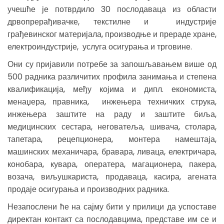
учешће је потврдило 30 послодаваца из области
дрвопрерађивачке, текстилне и индустрије
грађевинског материјала, производње и прераде хране,
електроиндустрије, услуга осигурања и трговине.
Они су пријавили потребе за запошљавањем више од
500 радника различитих профила занимања и степена
квалификација, међу којима и дипл. економиста,
менаџера, правника, инжењера техничких струка,
инжењера заштите на раду и заштите биља,
медицинских сестара, неговатеља, шивача, столара,
тапетара, рецепционера, монтера намештаја,
машинских механичара, бравара, ливаца, електричара,
конобара, кувара, оператера, магационера, пакера,
возача, виљушкариста, продаваца, касира, агената
продаје осигурања и производних радника.
Незапослени ће на сајму бити у прилици да успоставе
директан контакт са послодавцима, представе им се и