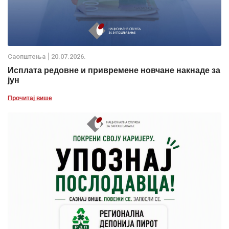
Саопштења
20.07.2026.
Исплата редовне и привремене новчане накнаде за
јун
Прочитај више