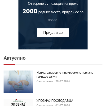
Отворене су позиције на преко
2000
радних места, пријави се за
посао!
Пријави се
Актуелно
Исплата редовне и привремене новчане
накнаде за јун
Саопштења
20.07.2026.
УПОЗНАЈ ПОСЛОДАВЦА
Саопштења
02.07.2026.