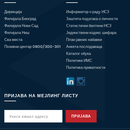
Дирекција
Информатор о раду НСЗ
Филијала Београд
Заштита података о личности
Филијала Нови Сад
Статистички билтени НСЗ
Филијала Ниш
Јединствени кодекс шифара
Сва места
План јавних набавки
Позивни центар 0800/300-301
Анкета послодаваца
Каталог обука
Политике ИМС
Политика приватности
ПРИЈАВА НА МЕЈЛИНГ ЛИСТУ
ПРИЈАВА