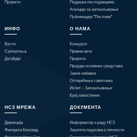
Пројекти
Подршка послодавцима
Агенције за запошљавање
Публикација "Послови"
ИНФО
О НАМА
Вести
Конкурси
Саопштења
Правни акти
Догађаји
Пројекти
Продаја основних средстава
Јавне набавке
Оптерећење саветника
Испит - Запошљавање
Број запослених
НСЗ МРЕЖА
ДОКУМЕНТА
Дирекција
Информатор о раду НСЗ
Филијала Београд
Заштита података о личности