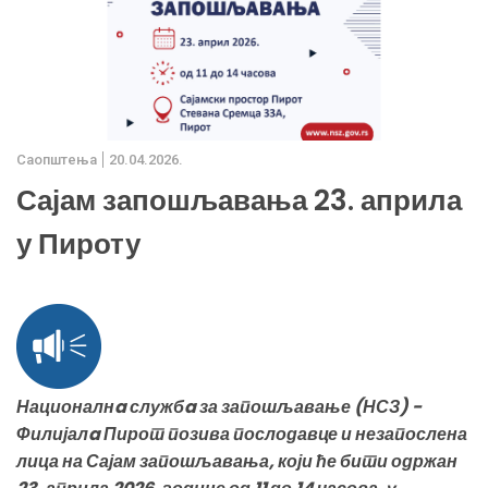
Саопштења
20.04.2026.
Сајам запошљавања 23. априла
у Пироту
Националнa службa за запошљавање (НСЗ) -
Филијалa Пирот позива послодавце и незапослена
лица на Сајам запошљавања, који ће бити одржан