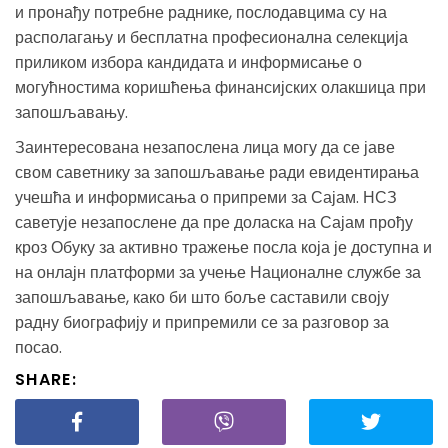
и пронађу потребне раднике, послодавцима су на
располагању и бесплатна професионална селекција
приликом избора кандидата и информисање о
могућностима коришћења финансијских олакшица при
запошљавању.
Заинтересована незапослена лица могу да се јаве
свом саветнику за запошљавање ради евидентирања
учешћа и информисања о припреми за Сајам. НСЗ
саветује незапослене да пре доласка на Сајам прођу
кроз Обуку за активно тражење посла која је доступна и
на онлајн платформи за учење Националне службе за
запошљавање, како би што боље саставили своју
радну биографију и припремили се за разговор за
посао.
SHARE: