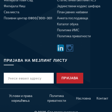
Филијала Нови Сад
Статистички билтени НСЗ
Филијала Ниш
Јединствени кодекс шифара
Сва места
План јавних набавки
Позивни центар 0800/300-301
Анкета послодаваца
Каталог обука
Политике ИМС
Политика приватности
ПРИЈАВА НА МЕЈЛИНГ ЛИСТУ
ПРИЈАВА
Услoви и права
Политика
Насловна
Контакт
кoришћeња
приватности