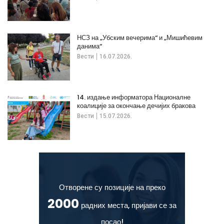
НСЗ на „Убским вечерима“ и „Мишићевим
данима“
Вести
16.07.2026.
14. издање информатора Националне
коалиције за окончање дечијих бракова
Вести
15.07.2026.
Отворене су позиције на преко
2000
радних места, пријави се за
посао!