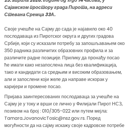
23. априла 2026. године од 11 до 14 часова, у
Сајамском простору града Пирота, на адреси
Стевана Сремца 33А.
Своје учешће на Сајму до сада је најавило око 40
послодаваца из Пиротског округа и других градова
Србије, који су исказали потребу за запошљавањем око
350 радника различитих образовних профила и за
различите радне позиције. Прилику да пронађу посао
ће имати како незапослена лица без квалификација,
тако и кандидати са средњим и високим образовањем,
али и запослени који желе да направе искорак у
каријери и промене посао.
Пријава заинтересованих послодаваца за учешће на
Сајму је у току и врши се лично у Филијали Пирот НСЗ,
позивом на број : 010/305-022 или путем мејла:
Tamara.JovanovicTosic@nsz.gov.rs. Поред
могућности да на сајму искажу своје кадровске потребе