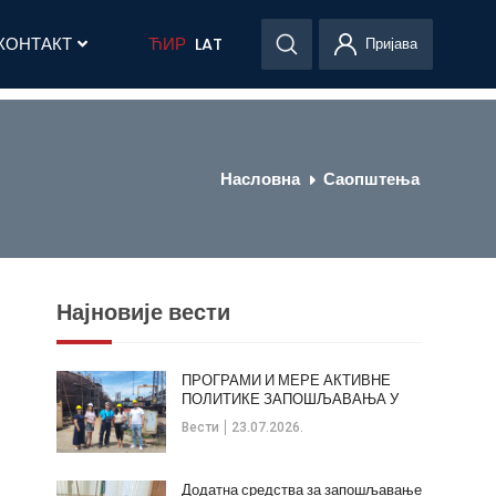
КОНТАКТ
ЋИР
LAT
Пријава
Насловна
Саопштења
Најновије вести
ПРОГРАМИ И МЕРЕ АКТИВНЕ
ПОЛИТИКЕ ЗАПОШЉАВАЊА У
ОПШТИНИ КЛАДОВО
Вести
23.07.2026.
Додатна средства за запошљавање