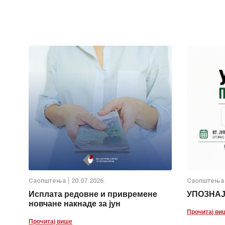
Саопштења
20.07.2026.
Саопштења
Исплата редовне и привремене
УПОЗНА
новчане накнаде за јун
Прочитај ви
Прочитај више