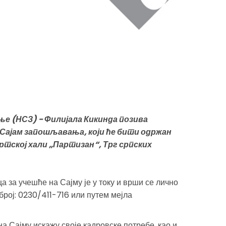
е (НСЗ) - Филијала Кикинда позива
 Сајам запошљавања, који ће бити одржан
Спортској хали „Партизан“, Трг српских
 за учешће на Сајму је у току и врши се лично
број: 0230/411-716 или путем мејла
а Сајму искажу своје кадровске потребе, као и