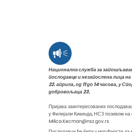
Национална служба за запошљавањ
послодавце и незапослена лица на
22. априла, од 11 до 14 часова, у 
добровољаца 23.
Пријава заинтересованих послодаваца
у Филијали Кикинда, НСЗ позивом на 
Milica.Kecman@nsz.gov.rs
Послодавци ће бити у могућности да н