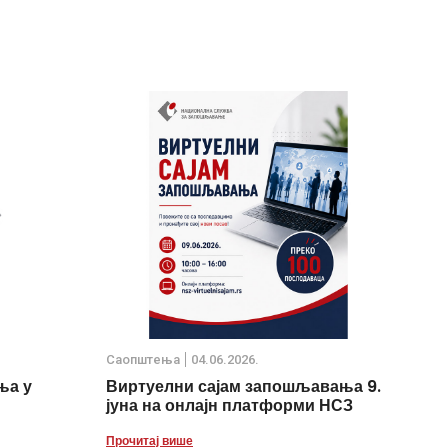
Саопштења
04.06.2026.
ња у
Виртуелни сајам запошљавања 9.
јуна на онлајн платформи НСЗ
Прочитај више