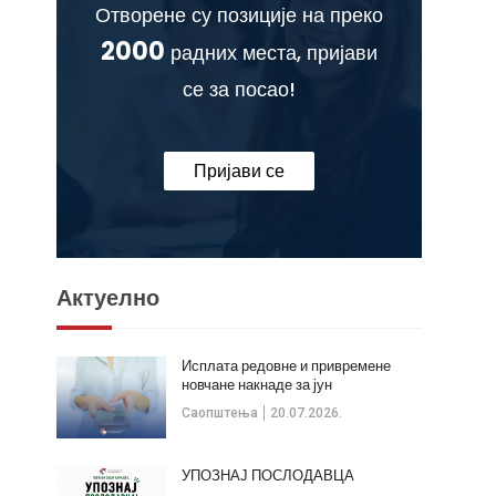
Отворене су позиције на преко
2000
радних места, пријави
се за посао!
Пријави се
Актуелно
Исплата редовне и привремене
новчане накнаде за јун
Саопштења
20.07.2026.
УПОЗНАЈ ПОСЛОДАВЦА