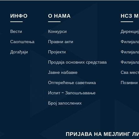
ИНФО
О НАМА
НСЗ 
Вести
Конкурси
Дирекциј
Саопштења
Правни акти
Филијал
Догађаји
Пројекти
Филијал
Продаја основних средстава
Филијал
Јавне набавке
Сва мес
Оптерећење саветника
Позивни
Испит - Запошљавање
Број запослених
ПРИЈАВА НА МЕЈЛИНГ Л