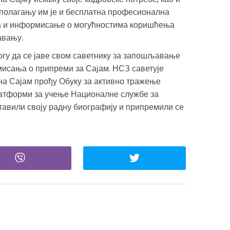
сполагању им је и бесплатна професионална
та и информисање о могућностима коришћења
авању.
гу да се јаве свом саветнику за запошљавање
исања о припреми за Сајам. НСЗ саветује
на Сајам прођу Обуку за активно тражење
 платформи за учење Националне службе за
авили своју радну биографију и припремили се