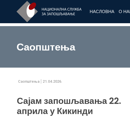
НАСЛОВНА
О Н
Саопштења
Саопштења
21.04.2026.
Сајам запошљавања 22.
априла у Кикинди