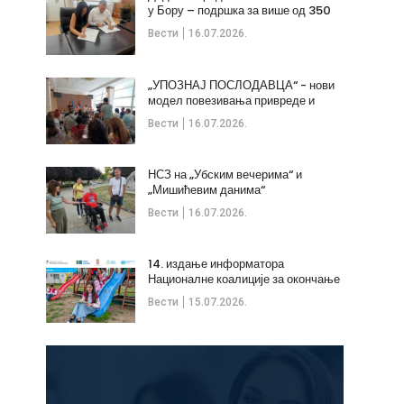
у Бору – подршка за више од 350
незапослених
Вести
16.07.2026.
„УПОЗНАЈ ПОСЛОДАВЦА“ - нови
модел повезивања привреде и
стручних кадрова
Вести
16.07.2026.
НСЗ на „Убским вечерима“ и
„Мишићевим данима“
Вести
16.07.2026.
14. издање информатора
Националне коалиције за окончање
дечијих бракова
Вести
15.07.2026.