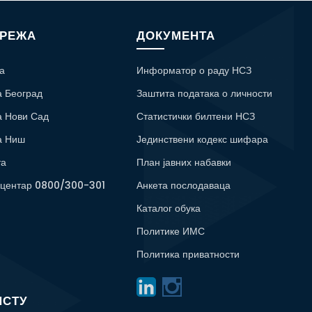
МРЕЖА
ДОКУМЕНТА
а
Информатор о раду НСЗ
а Београд
Заштита података о личности
а Нови Сад
Статистички билтени НСЗ
а Ниш
Јединствени кодекс шифара
та
План јавних набавки
 центар 0800/300-301
Анкета послодаваца
Каталог обука
Политике ИМС
Политика приватности
ИСТУ