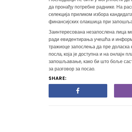
да пронађу потребне раднике. На ра
селекција приликом избора кандида
финансијских олакшица при запошљ
Заинтересована незапослена лица мо
ради евидентирања учешћа и информ
тражиоце запослења да пре доласка 
посла, која је доступна и на онлајн
запошљавање, како би што боље саст
за разговор за посао.
SHARE: