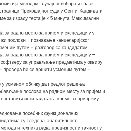
 комисија методом случајног избора из базе
 страници Прекршајног суда у Сенти. Кандидати
ме за израду теста је 45 минута. Максимални
 за радно место за пријем и експедицију у
чки послови – познавање канцеларијског
сменим путем – разговор са кандидатом.
 за радно место за пријем и експедицију –
 софтверу за управљање предметима у оквиру
 провера ће се вршити усменим путем –
е у усменом облику да предлог решења
а обављање послова на радном месту за пријем и
 поставити исти задатак а време за припрему
вредновање посебних функционалних
дидатима су следећа: аналитичност,
метода и техника рада, прецизност и тачност у