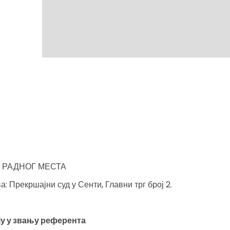
 РАДНОГ МЕСТА
: Прекршајни суд у Сенти, Главни трг број 2.
ју у звању референта