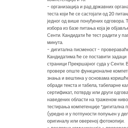
- организација и рад државних орган
теста који ће се састојати од 20 пит
једног од више понуђених одговора. Т
избора из базе питања која je објављ
Сенти. Кандидати ће тест радити у па
минута.
- дигитална писменост - провераваће
Кандидатима ће се поставити задаци 
страници Прекршајног суда у Сенти. В
провере опште функционалне компет
знања и вештина у основама коришћ
обради текста и табела, табеларне ка
сертификат, потврду или други одгов
наведених области на траженом ниво
тестирања компетенције “дигитална п
(уредно и у потпуности попуњен у дел
оригиналу или овереној фотокопији.