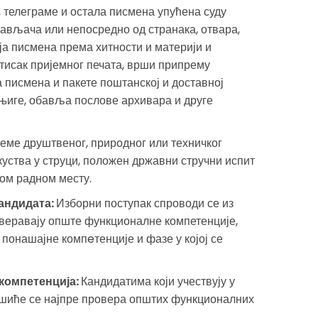
, телеграме и остала писмена упућена суду
тављача или непосредно од странака, отвара,
ја писмена према хитности и материји и
тисак пријемног печата, врши припрему
 писмена и пакете поштанској и доставној
њиге, обавља послове архивара и друге
реме друштвеног, природног или техничког
куства у струци, положен државни стручни испит
вом радном месту.
кандидата:
Изборни поступак спроводи се из
оверавају опште функционалне компетенције,
понашајне компeтенције и фазе у којој се
компетенција:
Кандидатима који учествују у
ршиће се најпре провера општих функционалних