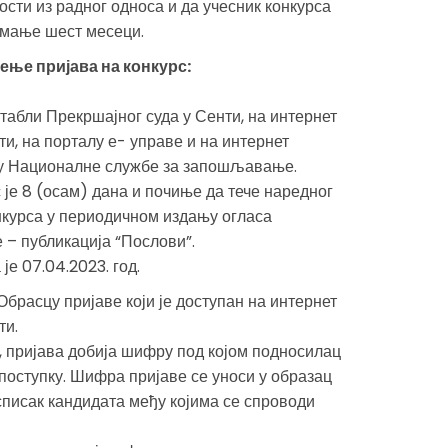
сти из радног односа и да учесник конкурса
ајмање шест месеци.
ење пријава на конкурс:
 табли Прекршајног суда у Сенти, на интернет
и, на порталу е- управе и на интернет
њу Националне службе за запошљавање.
 је 8 (осам) дана и почиње да тече наредног
нкурса у периодичном издању огласа
– публикација “Послови”.
е 07.04.2023. год.
Обрасцу пријаве који је доступан на интернет
ти.
, пријава добија шифру под којом подносилац
поступку. Шифра пријаве се уноси у образац
списак кандидата међу којима се спроводи