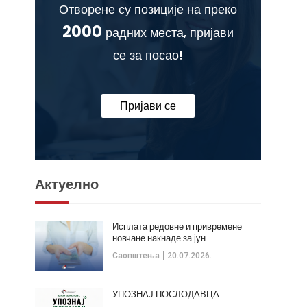
Отворене су позиције на преко
2000
радних места, пријави
се за посао!
Пријави се
Актуелно
Исплата редовне и привремене
новчане накнаде за јун
Саопштења
20.07.2026.
УПОЗНАЈ ПОСЛОДАВЦА