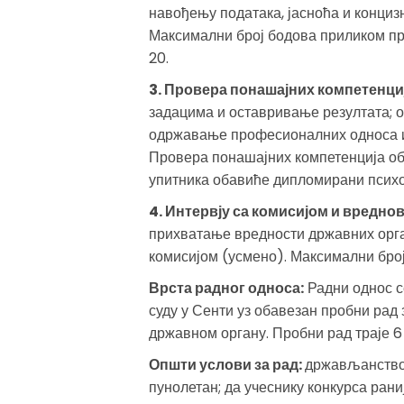
навођењу података, јасноћа и концизн
Максимални број бодова приликом пр
20.
3. Провера понашајних компетенци
задацима и оставривање резултата; о
одржавање професионалних односа и 
Провера понашајних компетенција об
упитника обавиће дипломирани психо
4. Интервју са комисијом и вредно
прихватање вредности државних орга
комисијом (усмено). Максимални број 
Врста радног односа:
Радни однос с
суду у Сенти уз обавезан пробни рад 
државном органу. Пробни рад траје 6
Општи услови за рад:
држављанство 
пунолетан; да учеснику конкурса рани