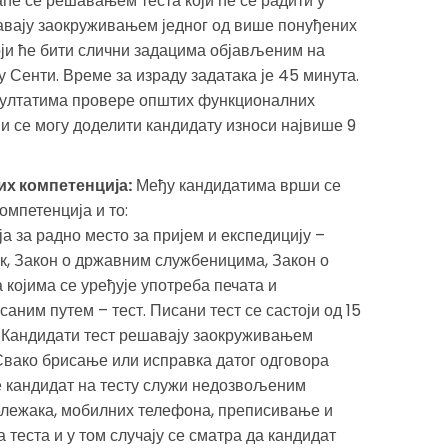
ће се решавањем теста који ће се радити у
авају заокруживањем једног од више понуђених
оји ће бити слични задацима објављеним на
 Сенти. Време за израду задатака је 45 минута.
езултатима провере општих функционалних
ји се могу доделити кандидату износи највише 9
х компетенција:
Међу кандидатима врши се
мпетенција и то:
 за радно место за пријем и експедицију –
к, Закон о државним службеницима, Закон о
којима се уређује употреба печата и
ним путем – тест. Писани тест се састоји од 15
 Кандидати тест решавају заокруживањем
Свако брисање или исправка датог одговора
се кандидат на тесту служи недозвољеним
лежака, мобилних телефона, преписивање и
 теста и у том случају се сматра да кандидат