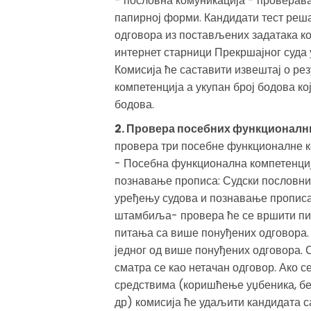
- пословна комуникација - проверава
папирној форми. Кандидати тест реш
одговора из постављених задатака к
интернет старници Прекршајног суда у
Комисија ће саставити извештај о р
компетенција а укупан број бодова ко
бодова.
2. Провера посебних функционални
провера три посебне функционалне ко
- Посебна функционална компетенција
познавање прописа: Судски пословни
уређењу судова и познавање прописа 
штамбиља- провера ће се вршити писа
питања са више понуђених одговора.
једног од више понуђених одговора. 
сматра се као нетачан одговор. Ако 
средствима (коришћење уџбеника, бе
др) комисија ће удаљити кандидата са