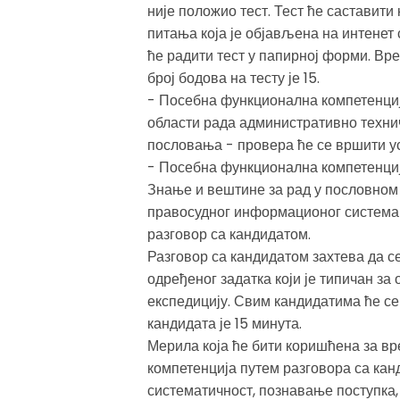
није положио тест. Тест ће саставити
питања која је објављена на интенет
ће радити тест у папирној форми. Вре
број бодова на тесту је 15.
- Посебна функционална компетенција
области рада административно техни
пословања - провера ће се вршити у
- Посебна функционална компетенција
Знање и вештине за рад у пословном
правосудног информационог система-
разговор са кандидатом.
Разговор са кандидатом захтева да с
одређеног задатка који је типичан з
експедицију. Свим кандидатима ће се
кандидата је 15 минута.
Мерила која ће бити коришћена за 
компетенција путем разговора са кан
систематичност, познавање поступка, 