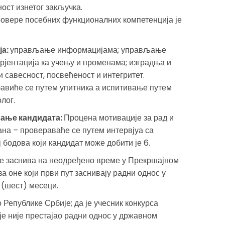
ост изнетог закључка.
овере посебних функционалних компетенција је
ја:
управљање информацијама; управљање
рјентација ка учењу и променама; изградња и
савесност, посвећеност и интегритет.
авиће се путем упитника а испитивање путем
лог.
вање кандидата:
Процена мотивације за рад и
на – провераваће се путем интервјуа са
бодова који кандидат може добити је 6.
е заснива на неодређено време у Прекршајном
за оне који први пут заснивају радни однос у
 (шест) месеци.
Републике Србије; да је учесник конкурса
је није престајао радни однос у државном