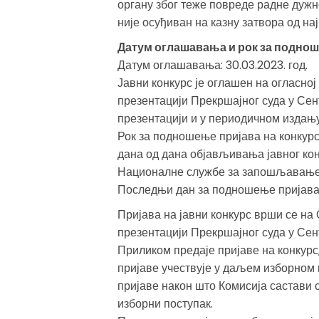
органу због теже повреде радне дужно
није осуђиван на казну затвора од н
Датум оглашавања и рок за поднош
Датум оглашавања: 30.03.2023. год.
Јавни конкурс је оглашен на огласној
презентацији Прекршајног суда у Сент
презентацији и у периодичном изда
Рок за подношење пријава на конкурс
дана од дана објављивања јавног ко
Националне службе за запошљавање 
Последњи дан за подношење пријава ј
Пријава на јавни конкурс врши се на 
презентацији Прекршајног суда у Сен
Приликом предаје пријаве на конкурс
пријаве учествује у даљем изборном 
пријаве након што Комисија састави 
изборни поступак.