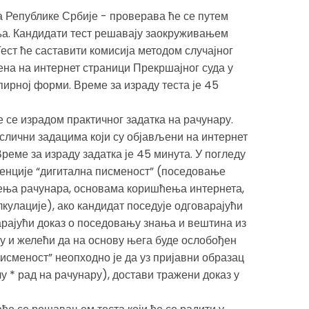
а Републике Србије - проверава ће се путем
ања. Кандидати тест решавају заокруживањем
ест ће саставити комисија методом случајног
ена на интернет страници Прекршајног суда у
пирној форми. Време за израду теста је 45
 се израдом практичног задатка на рачунару.
слични задацима који су објављени на интернет
реме за израду задатка је 45 минута. У погледу
енције “дигитална писменост” (поседовање
ења рачунара, основама коришћења интернета,
лкулације), ако кандидат поседује одговарајући
арајући доказ о поседовању знања и вештина из
у и желећи да на основу њега буде ослобођен
исменост” неопходно је да уз пријавни образац
у * рад на рачунару), достави тражени доказ у