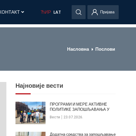
КОНТАКТ
ЋИР
LAT
Пријава
Насловна
Послови
Најновије вести
ПРОГРАМИ И МЕРЕ АКТИВНЕ
ПОЛИТИКЕ ЗАПОШЉАВАЊА У
ОПШТИНИ КЛАДОВО
Вести
23.07.2026.
Додатна средства за запошљавање