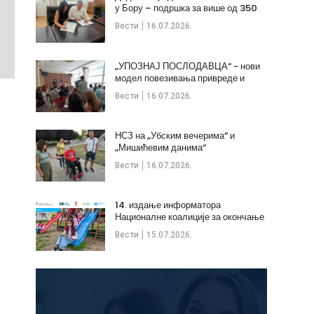
у Бору – подршка за више од 350
незапослених
Вести
16.07.2026.
„УПОЗНАЈ ПОСЛОДАВЦА“ - нови
модел повезивања привреде и
стручних кадрова
Вести
16.07.2026.
НСЗ на „Убским вечерима“ и
„Мишићевим данима“
Вести
16.07.2026.
14. издање информатора
Националне коалиције за окончање
дечијих бракова
Вести
15.07.2026.