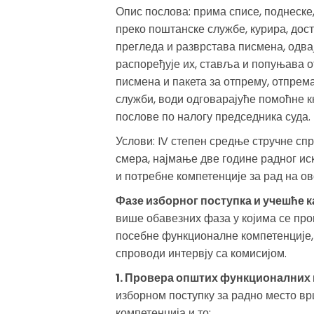
Опис послова: прима списе, поднеске
преко поштанске службе, курира, дос
прегледа и разврстава писмена, одва
распоређује их, ставља и попуњава о
писмена и пакета за отпрему, отпрема
служби, води одговарајуће помоћне к
послове по налогу председника суда.
Услови: IV степен средње стручне сп
смера, најмање две године радног ис
и потребне компетенције за рад на о
Фазе изборног поступка и учешће 
више обавезних фаза у којима се пр
посебне функционалне компетенције, 
спроводи интервју са комисијом.
1. Провера општих функционалних 
изборном поступку за радно место в
компетенција и то: