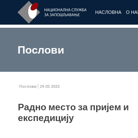
НАСЛОВНА
О Н
Послови
Послови
29.03.2023.
Радно место за пријем и
експедицију