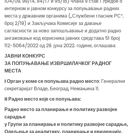
104/09, 99/14, 94/17 и 95/18) члана 9 став 1 Уредбе о
интерном и јавном конкурсу за попуњавање радних
места у државним органима („Службени гласник РС“,
број 2/19) и Закључака Комисије за давање
сагласности за ново запошљавање и додатно радно
ангажовање код корисника јавних средстава 51 број
112-5064/2022 од 29. јуна 2022. године, оглашава
ЈАВНИ КОНКУРС
ЗА ПОПУЊАВАЊЕ ИЗВРШИЛАЧКОГ РАДНОГ
МЕСТА
I Орган у коме се попуњава радно место
: Генерални
секретаријат Владе, Београд, Немањина 11.
II Радно место које се попуњава:
Радно место за планирање и политику развојне
сарадње
у Групи за планирање и политику развојне сарадње,
Одељење за аналитику, планирање и евиденцију,