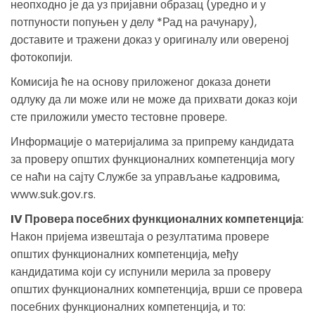
неопходно је да уз пријавни образац (уредно и у
потпуности попуњен у делу *Рад на рачунару),
доставите и тражени доказ у оригиналу или овереној
фотокопији.
Комисија ће на основу приложеног доказа донети
одлуку да ли може или не може да прихвати доказ који
сте приложили уместо тестовне провере.
Информације о материјалима за припрему кандидата
за проверу општих функционалних компетенција могу
се наћи на сајту Службе за управљање кадровима,
www.suk.gov.rs.
IV Провера посебних функционалних компетенција
:
Након пријема извештаја о резултатима провере
општих функционалних компетенција, међу
кандидатима који су испунили мерила за проверу
општих функционалних компетенција, врши се провера
посебних функционалних компетенција, и то: