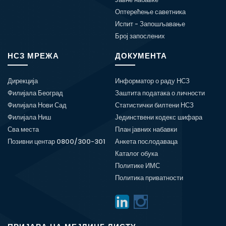
Оптерећење саветника
Испит - Запошљавање
Број запослених
НСЗ МРЕЖА
ДОКУМЕНТА
Дирекција
Информатор о раду НСЗ
Филијала Београд
Заштита података о личности
Филијала Нови Сад
Статистички билтени НСЗ
Филијала Ниш
Јединствени кодекс шифара
Сва места
План јавних набавки
Позивни центар 0800/300-301
Анкета послодаваца
Каталог обука
Политике ИМС
Политика приватности