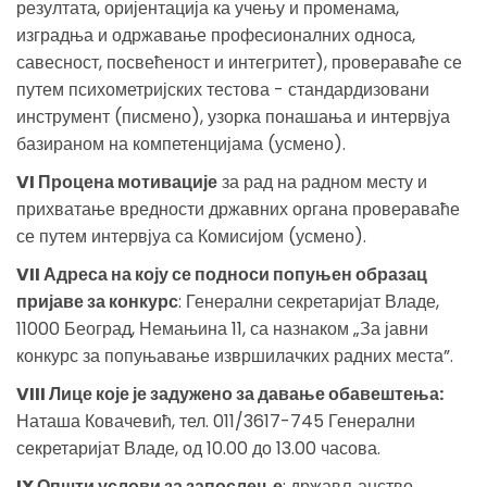
резултата, оријентација ка учењу и променама,
изградња и одржавање професионалних односа,
савесност, посвећеност и интегритет), провераваће се
путем психометријских тестова - стандардизовани
инструмент (писмено), узорка понашања и интервјуа
базираном на компетенцијама (усмено).
VI Процена мотивације
за рад на радном месту и
прихватање вредности државних органа провераваће
се путем интервјуа са Комисијом (усмено).
VII Адреса на коју се подноси попуњен образац
пријаве за конкурс
: Генерални секретаријат Владе,
11000 Београд, Немањина 11, са назнаком „За јавни
конкурс за попуњавање извршилачких радних места”.
VIII Лице које је задужено за давање обавештења:
Наташа Ковачевић, тел. 011/3617-745 Генерални
секретаријат Владе, од 10.00 до 13.00 часова.
IX Општи услови за запослење
: држављанство