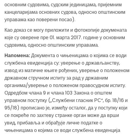
основним судовима, судским јединицама, пријемним
канцеларијама основних судова, односно општинским
управама као поверени посао).
Као доказ се могу приложити и фотокопије докумената
које су оверене пре 01. марта 2017. године у основним
судовима, односно општинским управама.
Напомена:
Документа о чињеницама о којима се води
службена евиденција су: уверење о држављанству,
извод из матичне књиге рођених, уверење о положеном
државном стручном испиту за рад у државним
органима/уверење о положеном правосудном испиту.
Одредбом члана 9 и члана 103 Закона о општем
управном поступку („Службени гласник РС“, бр. 18/16 и
95/18) прописано је, између осталог, да у поступку који
се покреће по захтеву странке орган може да врши
увид, прибавља и обрађује личне податке о
чињеницама о којима се води службена евиденција