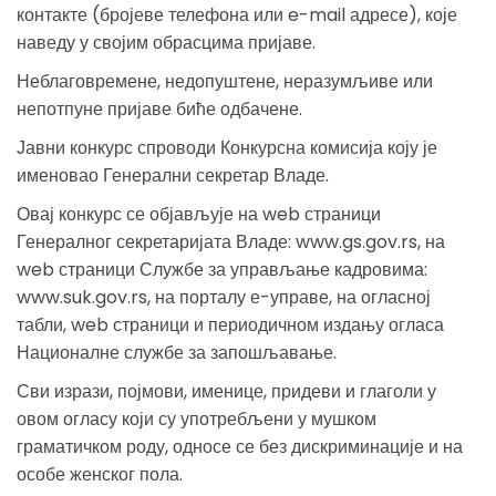
контакте (бројеве телефона или e-mail адресе), које
наведу у својим обрасцима пријаве.
Неблаговремене, недопуштене, неразумљиве или
непотпуне пријаве биће одбачене.
Јавни конкурс спроводи Конкурсна комисија коју је
именовао Генерални секретар Владе.
Овај конкурс се објављује на web страници
Генералног секретаријата Владе: www.gs.gov.rs, на
web страници Службе за управљање кадровима:
www.suk.gov.rs, на порталу е-управе, на огласној
табли, web страници и периодичном издању огласа
Националне службе за запошљавање.
Сви изрази, појмови, именице, придеви и глаголи у
овом огласу који су употребљени у мушком
граматичком роду, односе се без дискриминације и на
особе женског пола.