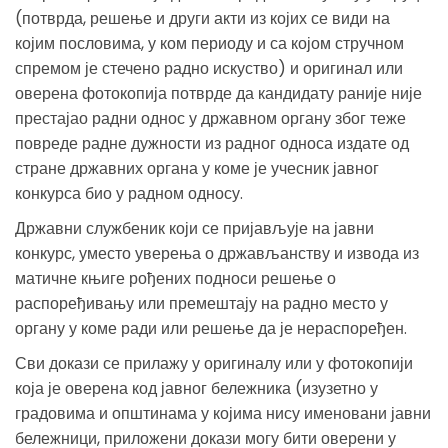
(потврда, решење и други акти из којих се види на
којим пословима, у ком периоду и са којом стручном
спремом је стечено радно искуство) и оригинал или
оверена фотокопија потврде да кандидату раније није
престајао радни однос у државном органу због теже
повреде радне дужности из радног односа издате од
стране државних органа у коме је учесник јавног
конкурса био у радном односу.
Државни службеник који се пријављује на јавни
конкурс, уместо уверења о држављанству и извода из
матичне књиге рођених подноси решење о
распоређивању или премештају на радно место у
органу у коме ради или решење да је нераспоређен.
Сви докази се прилажу у оригиналу или у фотокопији
која је оверена код јавног бележника (изузетно у
градовима и општинама у којима нису именовани јавни
бележници, приложени докази могу бити оверени у