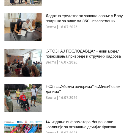
Додатна средства за запошљавање у Бору –
подршка за више од 350 незапослених
Вести
16.07.2026.
„УПОЗНАЈ ПОСЛОДАВЦА“ - нови модел
повезивања привреде и стручних кадрова
Вести
16.07.2026.
НСЗ на „Убским вечерима“ и „Мишићевим
данима“
Вести
16.07.2026.
14. издање информатора Националне
коалиције за окончање дечијих бракова
Вести
15.07.2026.