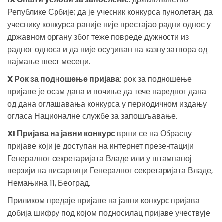
Републике Србије; да је учесник конкурса пунолетан; да
учеснику конкурса раније није престајао радни однос у
државном органу због теже повреде дужности из
радног односа и да није осуђиван на казну затвора од
најмање шест месеци.
X Рок за подношење пријава
: рок за подношење
пријаве је осам дана и почиње да тече наредног дана
од дана оглашавања конкурса у периодичном издању
огласа Националне службе за запошљавање.
XI Пријава на јавни конкурс
врши се на Обрасцу
пријаве који је доступан на интернет презентацији
Генералног секретаријата Владе или у штампаној
верзији на писарници Генералног секретаријата Владе,
Немањина 11, Београд.
Приликом предаје пријаве на јавни конкурс пријава
добија шифру под којом подносилац пријаве учествује