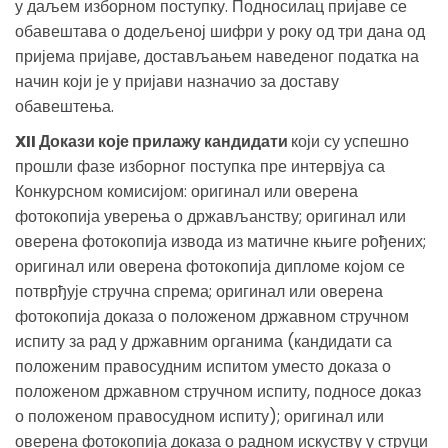
у даљем изборном поступку. Подносилац пријаве се
обавештава о додељеној шифри у року од три дана од
пријема пријаве, достављањем наведеног податка на
начин који је у пријави назначио за доставу
обавештења.
XII Докази које прилажу кандидати
који су успешно
прошли фазе изборног поступка пре интервјуа са
Конкурсном комисијом: оригинал или оверена
фотокопија уверења о држављанству; оригинал или
оверена фотокопија извода из матичне књиге рођених;
оригинал или оверена фотокопија дипломе којом се
потврђује стручна спрема; оригинал или оверена
фотокопија доказа о положеном државном стручном
испиту за рад у државним органима (кандидати са
положеним правосудним испитом уместо доказа о
положеном државном стручном испиту, подносе доказ
о положеном правосудном испиту); оригинал или
оверена фотокопија доказа о радном искуству у струци