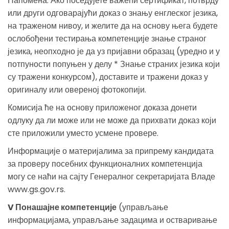
Напомена: Ако поседујете важећи сертификат, потврду
или други одговарајући доказ о знању енглеског језика,
на траженом нивоу, и желите да на основу њега будете
ослобођени тестирања компетенције знање страног
језика, неопходно је да уз пријавни образац (уредно и у
потпуности попуњен у делу * Знање страних језика који
су тражени конкурсом), доставите и тражени доказ у
оригиналу или овереној фотокопији.
Комисија ће на основу приложеног доказа донети
одлуку да ли може или не може да прихвати доказ који
сте приложили уместо усмене провере.
Информације о материјалима за припрему кандидата
за проверу посебних функционалних компетенција
могу се наћи на сајту Генералног секретаријата Владе
www.gs.gov.rs.
V Понашајне компетенције
(управљање
информацијама, управљање задацима и остваривање