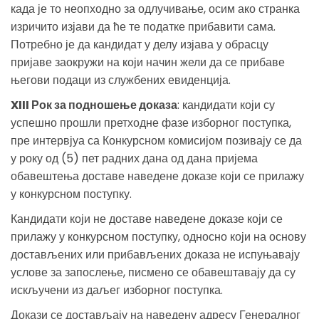
када је то неопходно за одлучивање, осим ако странка
изричито изјави да ће те податке прибавити сама.
Потребно је да кандидат у делу изјава у обрасцу
пријаве заокружи на који начин жели да се прибаве
његови подаци из службених евиденција.
XIII Рок за подношење доказа
: кандидати који су
успешно прошли претходне фазе изборног поступка,
пре интервјуа са Конкурсном комисијом позивају се да
у року од (5) пет радних дана од дана пријема
обавештења доставе наведене доказе који се прилажу
у конкурсном поступку.
Кандидати који не доставе наведене доказе који се
прилажу у конкурсном поступку, односно који на основу
достављених или прибављених доказа не испуњавају
услове за запослење, писмено се обавештавају да су
искључени из даљег изборног поступка.
Докази се достављају на наведену адресу Генералног