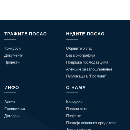
ТРАЖИТЕ ПОСАО
НУДИТЕ ПОСАО
Конкурси
Објавите оглас
Документи
База биографија
Пројекти
Подршка послодавцима
Агенције за запошљавање
Публикација "Послови"
ИНФО
О НАМА
Вести
Конкурси
Саопштења
Правни акти
Догађаји
Пројекти
Продаја основних средстава
Јавне набавке