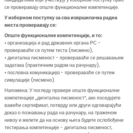
се проверавају опште функционалне компетенције.
У изборном поступку за сва извршилачка радна
места проверавају се:
Опште функционалне компетенције, и то:
• организација и рад државних органа РС -
провераваће се путем теста (писмено),
• дигитална писменост - провераваће се решавањем
задатака (практичним радом на рачунару),
• пословна комуникацијa - провераваће се путем
симулације (писмено).
Напомена: У погледу провере опште функционалне
компетенције „дигитална писменост“, ако поседујете
важећи сертификат, потврду или други одговарајући
доказ о познавању рада на рачунару, на траженом
нивоу и желите да на основу њега будете ослобођени
тестирања компетенције - дигитална писменост,