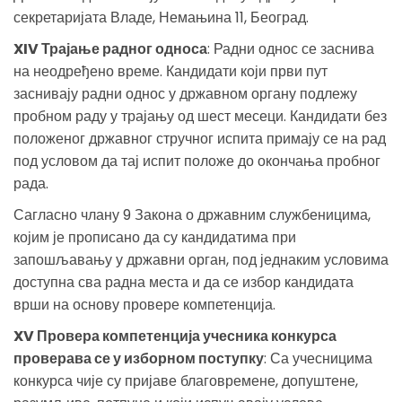
секретаријата Владе, Немањина 11, Београд.
XIV Трајање радног односа
: Радни однос се заснива
на неодређено време. Кандидати који први пут
заснивају радни однос у државном органу подлежу
пробном раду у трајању од шест месеци. Кандидати без
положеног државног стручног испита примају се на рад
под условом да тај испит положе до окончања пробног
рада.
Сагласно члану 9 Закона о државним службеницима,
којим је прописано да су кандидатима при
запошљавању у државни орган, под једнаким условима
доступна сва радна места и да се избор кандидата
врши на основу провере компетенција.
XV Провера компетенција учесника конкурса
проверава се у изборном поступку
: Са учесницима
конкурса чије су пријаве благовремене, допуштене,