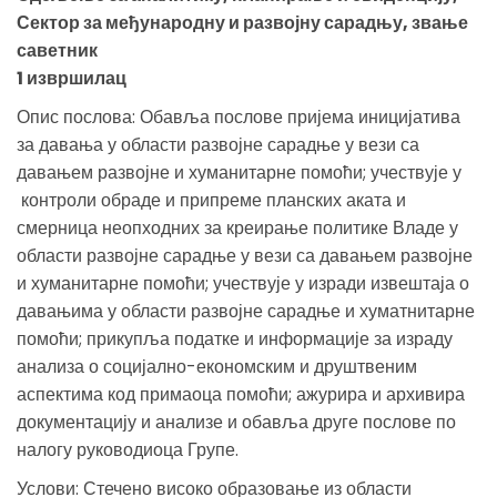
Сектор за међународну и развојну сарадњу, звање
саветник
1 извршилац
Опис послова: Обавља послове пријема иницијатива
за давања у области развојне сарадње у вези са
давањем развојне и хуманитарне помоћи; учествује у
контроли обраде и припреме планских аката и
смерница неопходних за креирање политике Владе у
области развојне сарадње у вези са давањем развојне
и хуманитарне помоћи; учествује у изради извештаја о
давањима у области развојне сарадње и хуматнитарне
помоћи; прикупља податке и информације за израду
анализа о социјално-економским и друштвеним
аспектима код примаоца помоћи; ажурира и архивира
документацију и анализе и обавља друге послове по
налогу руководиоца Групе.
Услови: Стечено високо образовање из области