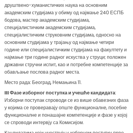
друштвено-хуманистичких наука на основним
академским студијама у обиму од најмање 240 ЕСПБ
бодова, мастер академским студијама,
специјалистичким академским студијама,
специјалистичким струковним студијама, односно на
основним студијама у трајању од најмање четири
године или специјалистичким студијама на факултету и
најмање три године радног искуства у струци; положен
државни стручни испит, као и потребне компетенције за
обављање послова радног места.
Место рада: Београд, Немањина 11.
III Фазе изборног поступка и учешће кандидата
:
Изборни поступак спроводи се из више обавезних фаза
у којима се проверавају опште функционалне, посебне
функционалне и понашајне компетенције и фазе у којој
се спроводи интервју са Комисијом.
Кандидатима који учествују у изборном поступку прво