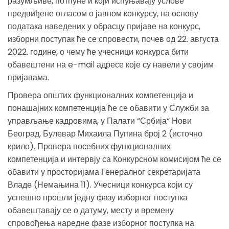
разумљиве, потпуне и који испуњавају услове
предвиђене огласом о јавном конкурсу, на основу
података наведених у обрасцу пријаве на конкурс,
изборни поступак ће се спровести, почев од 22. августа
2022. године, о чему ће учесници конкурса бити
обавештени на e-mail адресе које су навели у својим
пријавама.
Провера општих функционалних компетенција и
понашајних компетенција ће се обавити у Служби за
управљање кадровима, у Палати “Србија“ Нови
Београд, Булевар Михаила Пупина број 2 (источно
крило). Провера посебних функционалних
компетенција и интервју са Конкурсном комисијом ће се
обавити у просторијама Генералног секретаријата
Владе (Немањина 11). Учесници конкурса који су
успешно прошли једну фазу изборног поступка
обавештавају се о датуму, месту и времену
спровођења наредне фазе изборног поступка на