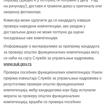
образац (уредно и у потпуности попуњен у делу *Рад
на рачунару), достави и тражени доказ у оригиналу или
овереној фотокопији.
Комисија може одлучити да се кандидату изврши
провера наведене компетенције, ако увидом у
достављени доказ не може потпуно да оцени
поседовање ове компетенције.
Информације o материјалимa за припрему кандидата
за проверу општих функционалних компетенција могу
се наћи на сајту Службе за управљање кадровима,
www.suk.gov.rs
.
Провера посебних функционалних компетенција: Након
пријема извештаја Службе за управљање кадровима о
резултатима провере општих функционалних
компетенција, међу кандидатима који буду испунили
мерила за проверу општих функционалних
компетенција, вршиће се провера посебних