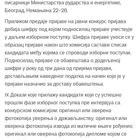
писарници Министарства рударства и енергетике,
Београд, Немањина 22-26.
Приликом предаје пријаве на јавни конкурс пријава
добија шифру под којом подносилац пријаве учествује
у даљем изборном поступку. Шифра пријаве уноси се у
образац пријаве након што комисија састави списак
кандидата међу којима се спроводи изборни поступак.
Подносилац пријаве се обавештава о додељеној
шифри у року од три дана од пријема пријаве,
достављањем наведеног податка на начин који је у
пријави назначио за доставу обавештења.
IX Докази које прилажу кандидати који су успешно
прошли фазе изборног поступка пре интервјуа са
конкурсном комисијом: оригинал или оверена
фотокопија уверења о држављанству; оригинал или
оверена фотокопија извода из матичне књиге рођених;
оригинал или оверена фотокопија дипломе којом се