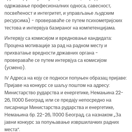
одржавање професионалних односа, савесност,
посвећеност и интегритет, и управљање људским
ресурсима) - провераваће се путем психометријских
тестова и интервјуа базираног на компетенцијама.
Интервју са комисијом и вредновање кандидата:
Процена мотивације за рад на радном месту и
прихватање вредности државних органа -
провераваће се путем интервјуа са комисијом
(усмено).
IV Адреса на коју се подноси попуњен образац пријаве:
Пријаве на конкурс се шаљу поштом на адресу:
Министарство рударства и енергетике, Немањина 22-
26, 11000 Београд, или се предају непосредно на
писарници Министарства рударства и енергетике,
Немањина бр. 22-26, 11000 Београд, са назнаком „За
јавни конкурс за попуњавање извршилачких радних
места”.