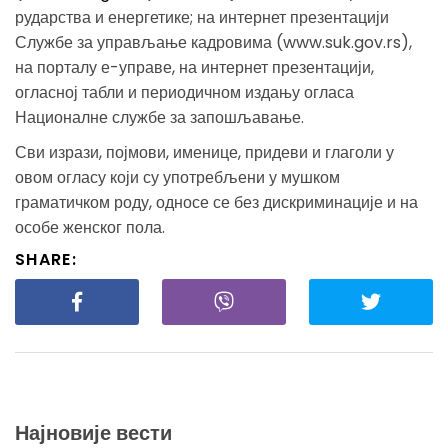
рударства и енергетике; на интернет презентацији
Службе за управљање кадровима (www.suk.gov.rs),
на порталу е-управе, на интернет презентацији,
огласној табли и периодичном издању огласа
Националне службе за запошљавање.
Сви изрази, појмови, именице, придеви и глаголи у
овом огласу који су употребљени у мушком
граматичком роду, односе се без дискриминације и на
особе женског пола.
SHARE:
Најновије вести