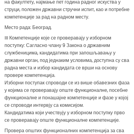
на факултету, најмање пет година радног искуства у
струци, положен државни стручни испит, као и потребне
компетенције за рад на радном месту.
Место рада: Београд.
III Компетенције које се проверавају у изборном
поступку: Сагласно члану 9 Закона о државним
службеницима, кандидатима при запошљавању у
државни орган, под једнаким условима, доступна су сва
радна места и избор кандидата се врши на основу
провере компетенција.
Изборни поступак спроводи се из више обавезних фаза
у којима се проверавају опште функционалне, посебне
функционалне и понашајне компетенције и фазе у којој
се спроводи интервју са комисијом.
Кандидатима који учествују у изборном поступку прво
се проверавају опште функционалне компетенције.
Провера општих функционалних компетенција за сва