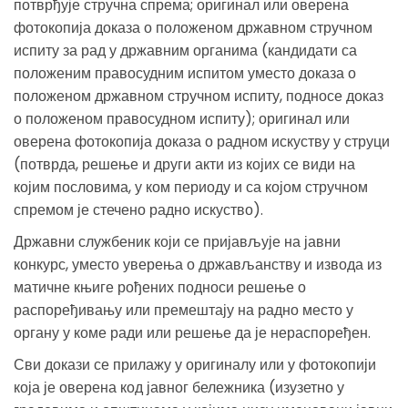
потврђује стручна спрема; оригинал или оверена
фотокопија доказа о положеном државном стручном
испиту за рад у државним органима (кандидати са
положеним правосудним испитом уместо доказа о
положеном државном стручном испиту, подносе доказ
о положеном правосудном испиту); оригинал или
оверена фотокопија доказа о радном искуству у струци
(потврда, решење и други акти из којих се види на
којим пословима, у ком периоду и са којом стручном
спремом је стечено радно искуство).
Државни службеник који се пријављује на јавни
конкурс, уместо уверења о држављанству и извода из
матичне књиге рођених подноси решење о
распоређивању или премештају на радно место у
органу у коме ради или решење да је нераспоређен.
Сви докази се прилажу у оригиналу или у фотокопији
која је оверена код јавног бележника (изузетно у