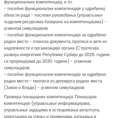
функционалних компетенција, и то:
- посебне функционалне компетенције у одређеној
области рада - послови руковођења (управљање
људским ресурсима базирано на компетенцијама) -
усменом симулацијом;
- посебне функционалне компетенције за одређено
радно место - планска документа, прописи и акти из
надлежности и организације органа (Стратегија
развоја енергетике Републике Србије до 2025. године
са пројекцијама до 2030. године) - усменом
симулацијом;
- посебне функционалне компетенције за одређено
радно место - прописи из делокруга радног места
(Закон о Влади) - усменом симулацијом.
Провера понашајних компетенција: Понашајне
компетенције (управљање информацијама,
управљање задацима и остваривање резултата,
орјентација ка учењу и променама, изградња и