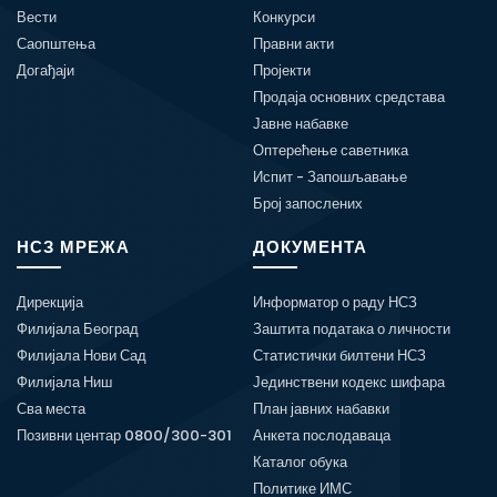
Вести
Конкурси
Саопштења
Правни акти
Догађаји
Пројекти
Продаја основних средстава
Јавне набавке
Оптерећење саветника
Испит - Запошљавање
Број запослених
НСЗ МРЕЖА
ДОКУМЕНТА
Дирекција
Информатор о раду НСЗ
Филијала Београд
Заштита података о личности
Филијала Нови Сад
Статистички билтени НСЗ
Филијала Ниш
Јединствени кодекс шифара
Сва места
План јавних набавки
Позивни центар 0800/300-301
Анкета послодаваца
Каталог обука
Политике ИМС