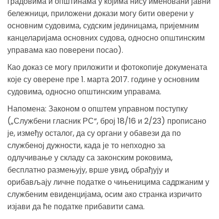
градовима и општинама у којима нису именовани јавни
бележници, приложени докази могу бити оверени у
основним судовима, судским јединицама, пријемним
канцеларијама основних судова, односно општинским
управама као поверени посао).
Као доказ се могу приложити и фотокопије докумената
које су оверене пре 1. марта 2017. године у основним
судовима, односно општинским управама.
Напомена: Законом о општем управном поступку
(„Службени гласник РС“, број 18/16 и 2/23) прописано
је, између осталог, да су органи у обавези да по
службеној дужности, када је то непходно за
одлучивање у складу са законским роковима,
бесплатно размењују, врше увид, обрађују и
орибављају личне податке о чињеницима садржаним у
службеним евиденцијама, осим ако странка изричито
изјави да ће податке прибавити сама.