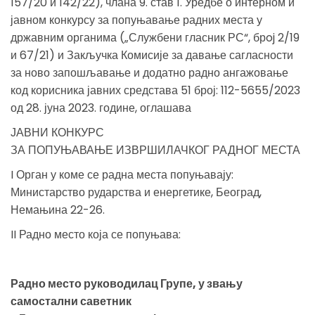
157/20 и 142/22), члана 9. став 1. Уредбе о интерном и
јавном конкурсу за попуњавање радних места у
државним органима („Службени гласник РС“, брoj 2/19
и 67/21) и Закључка Комисије за давање сагласности
за ново запошљавање и додатно радно ангажовање
код корисника јавних средстава 51 број: 112-5655/2023
од 28. јуна 2023. године, оглашава
ЈАВНИ КОНКУРС
ЗА ПОПУЊАВАЊЕ ИЗВРШИЛАЧКОГ РАДНОГ МЕСТА
I Орган у коме се радна места попуњавају:
Министарство рударства и енергетике, Београд,
Немањина 22-26.
II Радно место која се попуњава:
Радно место руководилац Групе, у звању
самостални саветник