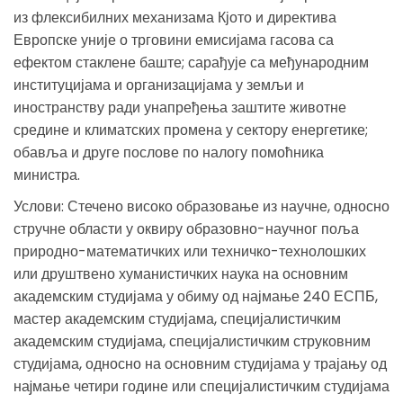
из флексибилних механизама Кјото и директива
Европске уније о трговини емисијама гасова са
ефектом стаклене баште; сарађује са међународним
институцијама и организацијама у земљи и
иностранству ради унапређења заштите животне
средине и климатских промена у сектору енергетике;
обавља и друге послове по налогу помоћника
министра.
Услови: Стечено високо образовање из научне, односно
стручне области у оквиру образовно-научног поља
природно-математичких или техничко-технолошких
или друштвено хуманистичких наука на основним
академским студијама у обиму од најмање 240 ЕСПБ,
мастер академским студијама, специјалистичким
академским студијама, специјалистичким струковним
студијама, односно на основним студијама у трајању од
наjмање четири године или специјалистичким студијама