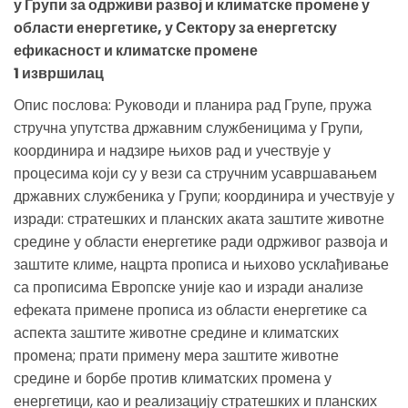
у Групи за одрживи развој и климатске промене у
области енергетике, у Сектору за енергетску
ефикасност и климатске промене
1 извршилац
Опис послова: Руководи и планира рад Групе, пружа
стручна упутства државним службеницима у Групи,
координира и надзире њихов рад и учествује у
процесима који су у вези са стручним усавршавањем
државних службеника у Групи; координира и учествује у
изради: стратешких и планских аката заштите животне
средине у области енергетике ради одрживог развоја и
заштите климе, нацрта прописа и њихово усклађивање
са прописима Европске уније као и изради анализе
ефеката примене прописа из области енергетике са
аспекта заштите животне средине и климатских
промена; прати примену мера заштите животне
средине и борбе против климатских промена у
енергетици, као и реализацију стратешких и планских