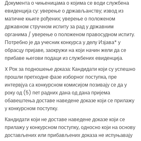
Документа о чињеницама о којима се води службена
евиденција су: уверење о држављанству; извод из
матичне књиге рођених; уверење о положеном
државном стручном испиту за рад у државним
органима / уверење о положеном правосудном испиту.
Потребно је да учесник конкурса у делу Изјава* у
обрасцу пријаве, заокружи на који начин жели да се
прибаве његови подаци из службених евиденција.
X Рок за подношење доказа: Кандидати који су успешно
прошли претходне фазе изборног поступка, пре
интервјуа са конкурсном комисијом позивају се да у
року од (5) пет радних дана од дана пријема
обавештења доставе наведене доказе који се прилажу
у конкурсном поступку.
Кандидати који не доставе наведене доказе који се
прилажу у конкурсном поступку, односно који на основу
достављених или прибављених доказа не испуњавају