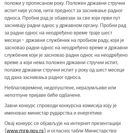
положи у прописаном року. Положен државни стручни
испит није услов, нити предност за заснивање радног
односа. Пробни рад је обавезан за све који први пут
заснивају радни однос у државном органу. Пробни рад
за радни однос на неодређено време траје шест
месеци - државни службеник на пробном раду, који је
засновао радни однос на неодређено време и државни
службеник који је засновао радни однос на неодређено
време а који нема положен државни стручни испит,
полаже државни стручни испит у року од шест месеци
од дана заснивања радног односа.
Неблаговремене, недопуштене, неразумљиве или
непотпуне пријаве биће одбачене.
Јавни конкурс спроводи конкурсна комисија коју је
именовао министар рударства и енергетике.
Овај конкурс се објављује на интернет презентацији
(
www.mre.gov.rs
) и огласној табли Министарствa