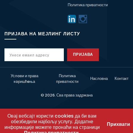
Политика приватности
ПРИЈАВА НА МЕЈЛИНГ ЛИСТУ
ПРИЈАВА
Услoви и права
Политика
Насловна
Контакт
кoришћeња
приватности
© 2026. Сва права задржана
Овај вебсајт користи cookies да би вам
обезбедили најбољу услугу. Додатне
Прихвати
информације можете пронаћи на страници
Политика приватности
.