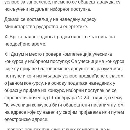
услове за запослење, писмено се обавештавају да су
искључени из даљег изборног поступка.
Докази се достављају на наведену адресу
Министарства рударства и енергетике.
XI Врста радног односа: радни однос се заснива на
неодређено време.
XII Датум и место провере компетенција учесника
конкурса у изборном поступку: Са учесницима конкурса
чије су пријаве благовремене, допуштене, разумљиве,
потпуне и који испуњавају услове предвиђене огласом
о јавном конкурсу, на основу података наведених у
обрасцу пријаве на конкурс, изборни поступак ће се
спровести, почев од 19. фебруара 2024. године, о чему
ће учесници конкурса бити обавештени писаним путем
на адресе које су навели у својим пријавама или путем
електронске адресе.
Провера општих функционалних компетенција и