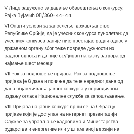
V Лицe задуженo за давање обавештења о конкурсу:
Рајка Вујачић 011/360-44-44.
VI Општи услови за запослење: држављанство
Републике Србије; да је учесник конкурса пунолетан; да
учеснику конкурса раније није престајао радни однос у
државном органу због теже повреде дужности из
радног односа и да није осуђиван на казну затвора од
најмање шест месеци.
VII Рок за подношење пријава: Рок за подношење
пријава је 8 дана и почиње да тече наредног дана од
дана објављивања јавног конкурса у периодичном
издању огласа Националне службе за запошљавање.
VIII Пријава на јавни конкурс врши се на Обрасцу
пријаве који је доступан на интернет презентацији
Службе за управљање кадровима и Министарства
рударства и енергетике или у штампаној верзији на