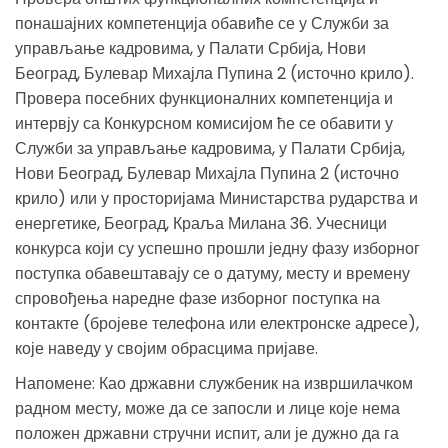
понашајних компетенција обавиће се у Служби за
управљање кадровима, у Палати Србија, Нови
Београд, Булевар Михајла Пупина 2 (источно крило).
Провера посебних функционалних компетенција и
интервју са Конкурсном комисијом ће се обавити у
Служби за управљање кадровима, у Палати Србија,
Нови Београд, Булевар Михајла Пупина 2 (источно
крило) или у просторијама Министарства рударства и
енергетике, Београд, Краља Милана 36. Учесници
конкурса који су успешно прошли једну фазу изборног
поступка обавештавају се о датуму, месту и времену
спровођења наредне фазе изборног поступка на
контакте (бројеве телефона или електронске адресе),
које наведу у својим обрасцима пријаве.
Напомене: Као државни службеник на извршилачком
радном месту, може да се запосли и лице које нема
положен државни стручни испит, али је дужно да га