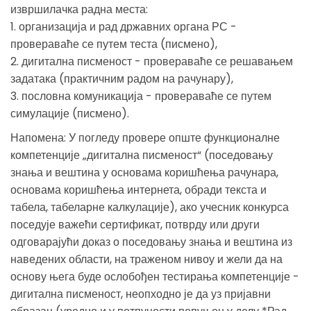
извршилачка радна места:
1. организација и рад државних органа РС -
провераваће се путем теста (писмено),
2. дигитална писменост - провераваће се решавањем
задатака (практичним радом на рачунару),
3. пословна комуникација - провераваће се путем
симулације (писмено).
Напомена: У погледу провере опште функционалне
компетенције „дигитална писменост“ (поседовању
знања и вештина у основама коришћења рачунара,
основама коришћења интернета, обради текста и
табела, табеларне калкулације), ако учесник конкурса
поседује важећи сертификат, потврду или други
одговарајући доказ о поседовању знања и вештина из
наведених области, на траженом нивоу и жели да на
основу њега буде ослобођен тестирања компетенције -
дигитална писменост, неопходно је да уз пријавни