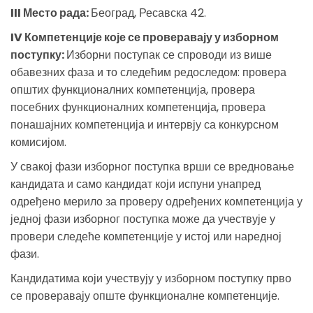
III Место рада:
Београд, Ресавска 42.
IV Компетенције које се проверавају у изборном
поступку:
Изборни поступак се спроводи из више
обавезних фаза и то следећим редоследом: провера
општих функционалних компетенција, провера
посебних функционалних компетенција, провера
понашајних компетенција и интервју са конкурсном
комисијом.
У свакој фази изборног поступка врши се вредновање
кандидата и само кандидат који испуни унапред
одређено мерило за проверу одређених компетенција у
једној фази изборног поступка може да учествује у
провери следеће компетенције у истој или наредној
фази.
Кандидатима који учествују у изборном поступку прво
се проверавају опште функционалне компетенције.