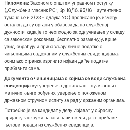
Напомена:
Законом о општем управном поступку
(„Службени гласник РС”, бр. 18/16, 95/18 - аутентично
тумачење и 2/23 - одлука УС) прописано је, између
осталог, да су органи у обавези да по службеној
дужности, када је то неопходно за одлучивање у складу
са законским роковима, бесплатно размењују, врше
увид, обрађују и прибављају личне податке о
чињеницима садржаним у службеним евиденцијама,
осим ако странка изричито изјави да ће податке
прибавити сама.
Документа о чињеницама о којима се води службена
евиденција су:
уверење о држављанству, извод из
матичне књиге рођених, уверење о положеном
државном стручном испиту за рад у држаним органима.
Потребно је да кандидат у делу Изјава* у обрасцу
пријаве, заокружи на који начин жели да се прибаве
његови подаци из службених евиденција.