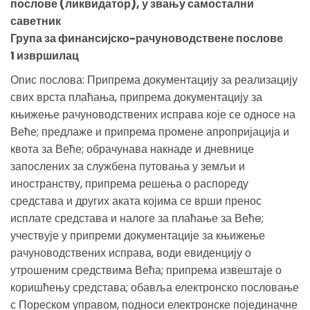
послове (ликвидатор), у звању самостални
саветник
Група за финансијско-рачуноводствене послове
1 извршилац
Опис послова: Припрема документацију за реализацију
свих врста плаћања, припрема документацију за
књижење рачуноводствених исправа које се односе на
Веће; предлаже и припрема промене апропријација и
квота за Веће; обрачунава накнаде и дневнице
запослених за службена путовања у земљи и
иностранству, припрема решења о распореду
средстава и других аката којима се врши пренос
исплате средстава и налоге за плаћање за Већe;
учествује у припреми документације за књижење
рачуноводствених исправа, води евиденцију о
утрошеним средствима Већа; припрема извештаје о
коришћењу средстава; обавља електронско пословање
с Пореском управом, подноси електронске појединачне