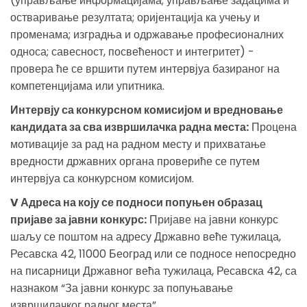
(управљање информацијама; управљање задацима и
остваривање резултата; оријентација ка учењу и
променама; изградња и одржавање професионалних
односа; савесност, посвећеност и интегритет) -
провера ће се вршити путем интервјуа базираног на
компетенцијама или упитника.
Интервју са конкурсном комисијом и вредновање
кандидата за сва извршилачка радна места:
Процена
мотивације за рад на радном месту и прихватање
вредности државних органа провериће се путем
интервјуа са конкурсном комисијом.
V Адреса на коју се подноси попуњен образац
пријаве за јавни конкурс:
Пријаве на јавни конкурс
шаљу се поштом на адресу Државно веће тужилаца,
Ресавска 42, 11000 Београд или се подносе непосредно
на писарници Државног већа тужилаца, Ресавска 42, са
назнаком “За јавни конкурс за попуњавање
извршилачког радног места”.