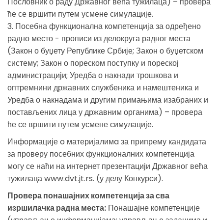
Пословник о раду Државног већа тужилаца) – провера
ће се вршити путем усмене симулације.
3. Посебна функционална компетенција за одређено
радно место - прописи из делокруга радног места
(Закон о буџету Републике Србије; Закон о буџетском
систему; Закон о пореском поступку и пореској
администрацији; Уредба о накнади трошкова и
оптремнини државних службеника и намештеника и
Уредба о накнадама и другим примањима изабраних и
постављених лица у државним органима) – провера
ће се вршити путем усмене симулације.
Информације o материјалимa за припрему кандидата
за проверу посебних функционалних компетенција
могу се наћи на интернет презентацији Државног већа
тужилаца www.dvt.jt.rs. (у делу Конкурси).
Провера понашајних компетенција за сва
изршилачка радна места:
Понашајне компетенције