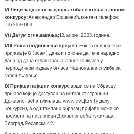
VI Лицe задуженo за давање обавештења о јавном
конкурсу:
Александар Бошковић, контакт телефон:
011/3113-099.
VII Датум оглашавања:
12. април 2023. године.
VIII Рок за подношење пријава:
Рок за подношење
пријава је 8 (осам) дана и почиње да тече наредног
дана од дана оглашавања јавног конкурса у
периодичном издању огласа Националне службе за
запошљавање.
IX Пријава на јавни конкурс
врши се на Обрасцу
пријаве који је доступан на интернет страници
Државног већа тужилаца, www.dvt.jt.rs (у делу
Конкурси), а одштампани образац пријаве може се
преузети на писарници Државног већа тужилаца,
Београд, Ресавска 42.
Кандидати који конкуришу на више радних места,