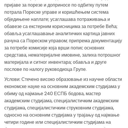
пријаве за порезе и доприносе по одбитку путем
потрала Пореске управе и коришћењем система
обједињене наплате; усаглашава потраживања и
обавезе са екстерним корисницима за потребе Већа;
обавља усаглашавање аналитичких картица јавних
рачуна са Пореском управом; припрема документацију
за потребе комисије која врши попис основних
средстава, нематеријалне имовине, залиха потрошног
материјала и ситног инвентара; обавља и друге
послове по налогу руководиоца Групе.
Услови: Стечено високо образовање из научне области
економске науке на основним академским студијама у
обиму од најмање 240 ЕСПБ бодова, мастер
академским студијама, специјалистичким академским
студијама, специјалистичким струковним студијама,
односно на основним студијама у трајању од најмање
четири године или специјалистичким студијама на