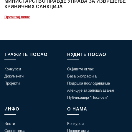
МИНИСТАРСТВО ПРАВДЕ УПРАВА ЗА ИЗВРШЕЊЕ
КРИВИЧНИХ САНКЦИЈА
Прочитај више
ТРАЖИТЕ ПОСАО
НУДИТЕ ПОСАО
Конкурси
Објавите оглас
Документи
База биографија
Пројекти
Подршка послодавцима
Агенције за запошљавање
Публикација "Послови"
ИНФО
О НАМА
Вести
Конкурси
Саопштења
Правни акти