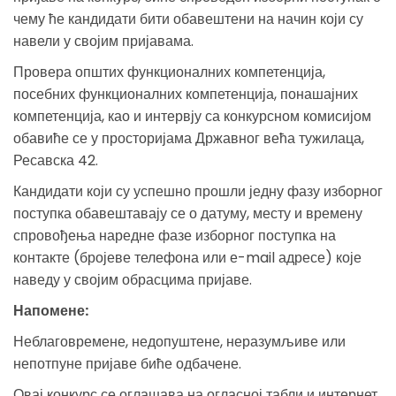
чему ће кандидати бити обавештени на начин који су
навели у својим пријавама.
Провера општих функционалних компетенција,
посебних функционалних компетенција, понашајних
компетенција, као и интервју са конкурсном комисијом
обавиће се у просторијама Државног већа тужилаца,
Ресавска 42.
Кандидати који су успешно прошли једну фазу изборног
поступка обавештавају се о датуму, месту и времену
спровођења наредне фазе изборног поступка на
контакте (бројеве телефона или е-mail адресе) које
наведу у својим обрасцима пријаве.
Напомене:
Неблаговремене, недопуштене, неразумљиве или
непотпуне пријаве биће одбачене.
Овај конкурс се оглашава на огласној табли и интернет