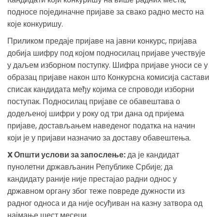
подносе појединачне пријаве за свако радно место на
које конкуришу.
Приликом предаје пријаве на јавни конкурс, пријава
добија шифру под којом подносилац пријаве учествује
у даљем изборном поступку. Шифра пријаве уноси се у
образац пријаве након што Конкурсна комисија састави
списак кандидата међу којима се спроводи изборни
поступак. Подносилац пријаве се обавештава о
додељеној шифри у року од три дана од пријема
пријаве, достављањем наведеног податка на начин
који је у пријави назначио за доставу обавештења.
X Општи услови за запослење:
да је кандидат
пунолетни држављанин Републике Србије; да
кандидату раније није престајао радни однос у
државном органу због теже повреде дужности из
радног односа и да није осуђиван на казну затвора од
најмање шест месеци.