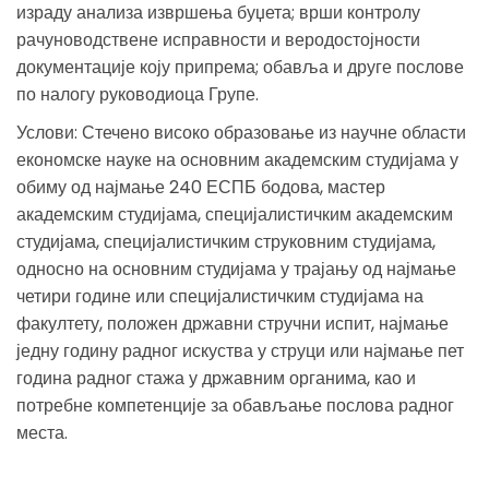
израду анализа извршења буџета; врши контролу
рачуноводствене исправности и веродостојности
документације коју припрема; обавља и друге послове
по налогу руководиоца Групе.
Услови: Стечено високо образовање из научне области
економске науке на основним академским студијама у
обиму од најмање 240 ЕСПБ бодова, мастер
академским студијама, специјалистичким академским
студијама, специјалистичким струковним студијама,
односно на основним студијама у трајању од најмање
четири године или специјалистичким студијама на
факултету, положен државни стручни испит, најмање
једну годину радног искуства у струци или најмање пет
година радног стажа у државним органима, као и
потребне компетенције за обављање послова радног
места.