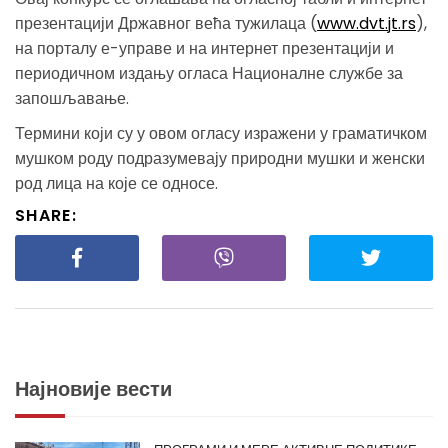
презентацији Државног већа тужилаца (
www.dvt.jt.rs
),
на порталу е-управе и на интернет презентацији и
периодичном издању огласа Националне службе за
запошљавање.
Термини који су у овом огласу изражени у граматичком
мушком роду подразумевају природни мушки и женски
род лица на које се односе.
SHARE:
Најновије вести