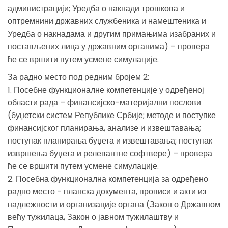
администрацији; Уредба о накнади трошкова и
оптремнини државних службеника и намештеника и
Уредба о накнадама и другим примањима изабраних и
постављених лица у државним органима) – провера
ће се вршити путем усмене симулације.
За радно место под редним бројем 2:
1. Посебне функционалне компетенције у одређеној
области рада – финансијско-материјални послови
(буџетски систем Републике Србије; методе и поступке
финансијског планирања, анализе и извештавања;
поступак планирања буџета и извештавања; поступак
извршења буџета и релевантне софтвере) – провера
ће се вршити путем усмене симулације.
2. Посебна функционална компетенција за одређено
радно место - планска документа, прописи и акти из
надлежности и организације органа (Закон о Државном
већу тужилаца, Закон о јавном тужилаштву и