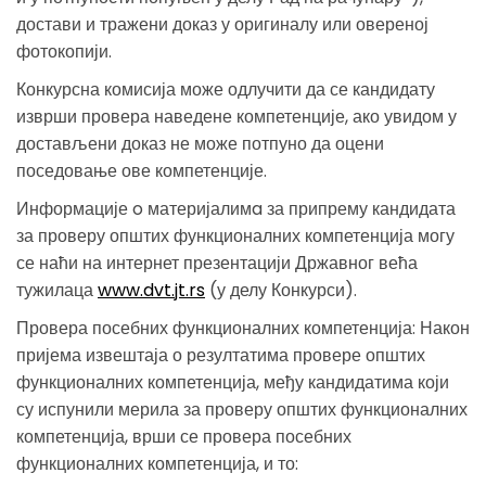
достави и тражени доказ у оригиналу или овереној
фотокопији.
Конкурсна комисија може одлучити да се кандидату
изврши провера наведене компетенције, ако увидом у
достављени доказ не може потпуно да оцени
поседовање ове компетенције.
Информације o материјалимa за припрему кандидата
за проверу општих функционалних компетенција могу
се наћи на интернет презентацији Државног већа
тужилаца
www.dvt.jt.rs
(у делу Конкурси).
Провера посебних функционалних компетенција: Након
пријема извештаја о резултатима провере општих
функционалних компетенција, међу кандидатима који
су испунили мерила за проверу општих функционалних
компетенција, врши се провера посебних
функционалних компетенција, и то: