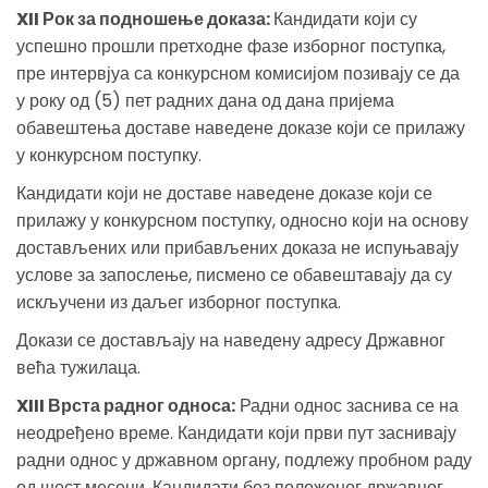
XII Рок за подношење доказа:
Кандидати који су
успешно прошли претходне фазе изборног поступка,
пре интервјуа са конкурсном комисијом позивају се да
у року од (5) пет радних дана од дана пријема
обавештења доставе наведене доказе који се прилажу
у конкурсном поступку.
Кандидати који не доставе наведене доказе који се
прилажу у конкурсном поступку, односно који на основу
достављених или прибављених доказа не испуњавају
услове за запослење, писмено се обавештавају да су
искључени из даљег изборног поступка.
Докази се достављају на наведену адресу Државног
већа тужилаца.
XIII Врста радног односа:
Радни однос заснива се на
неодређено време. Кандидати који први пут заснивају
радни однос у државном органу, подлежу пробном раду
од шест месеци. Кандидати без положеног државног