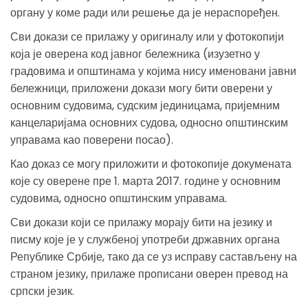
органу у коме ради или решење да је нераспоређен.
Сви докази се прилажу у оригиналу или у фотокопији
која је оверена код јавног бележника (изузетно у
градовима и општинама у којима нису именовани јавни
бележници, приложени докази могу бити оверени у
основним судовима, судским јединицама, пријемним
канцеларијама основних судова, односно општинским
управама као поверени посао).
Као доказ се могу приложити и фотокопије докумената
које су оверене пре 1. марта 2017. године у основним
судовима, односно општинским управама.
Сви докази који се прилажу морају бити на језику и
писму које је у службеној употреби државних органа
Републике Србије, тако да се уз исправу састављену на
страном језику, прилаже прописани оверен превод на
српски језик.