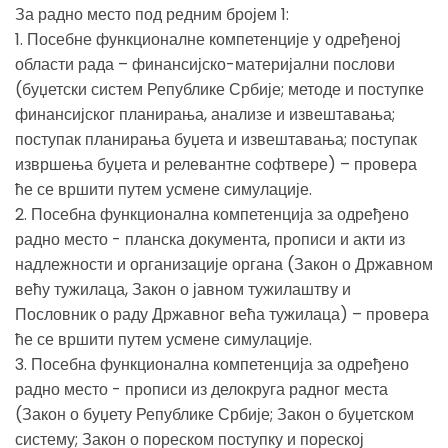
За радно место под редним бројем 1:
1. Посебне функционалне компетенције у одређеној
области рада – финансијско-материјални послови
(буџетски систем Републике Србије; методе и поступке
финансијског планирања, анализе и извештавања;
поступак планирања буџета и извештавања; поступак
извршења буџета и релевантне софтвере) – провера
ће се вршити путем усмене симулације.
2. Посебна функционална компетенција за одређено
радно место - планска документа, прописи и акти из
надлежности и организације органа (Закон о Државном
већу тужилаца, Закон о јавном тужилаштву и
Пословник о раду Државног већа тужилаца) – провера
ће се вршити путем усмене симулације.
3. Посебна функционална компетенција за одређено
радно место - прописи из делокруга радног места
(Закон о буџету Републике Србије; Закон о буџетском
систему; Закон о пореском поступку и пореској