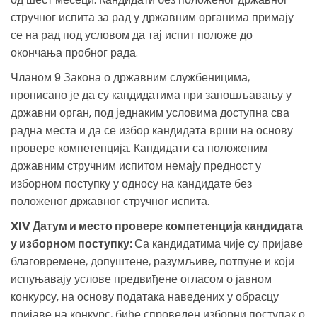
стручног испита за рад у државним органима примају
се на рад под условом да тај испит положе до
окончања пробног рада.
Чланом 9 Закона о државним службеницима,
прописано је да су кандидатима при запошљавању у
државни орган, под једнаким условима доступна сва
радна места и да се избор кандидата врши на основу
провере компетенција. Кандидати са положеним
државним стручним испитом немају предност у
изборном поступку у односу на кандидате без
положеног државног стручног испита.
XIV Датум и место провере компетенција кандидата
у изборном поступку:
Са кандидатима чије су пријаве
благовремене, допуштене, разумљиве, потпуне и који
испуњавају услове предвиђене огласом о јавном
конкурсу, на основу података наведених у обрасцу
пријаве на конкурс, биће спроведен изборни поступак о