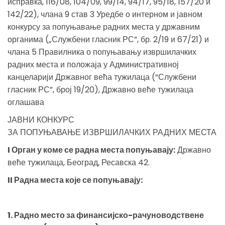
исправка, 116/08, 104/09, 99/14, 94/17, 95/18, 157/20 и
142/22), члана 9 став 3 Уредбе о интерном и јавном
конкурсу за попуњавање радних места у државним
органима („Службени гласник РС”, бр. 2/19 и 67/21) и
члана 5 Правилника о попуњавању извршилачких
радних места и положаја у Административној
канцеларији Државног већа тужилаца (“Службени
гласник РС”, број 19/20), Државно веће тужилаца
оглашава
ЈАВНИ КОНКУРС
ЗА ПОПУЊАВАЊЕ ИЗВРШИЛАЧКИХ РАДНИХ МЕСТА
I Орган у коме се радна места попуњавају:
Државно
веће тужилаца, Београд, Ресавска 42.
II Радна места које се попуњавају:
1. Радно место за финансијско-рачуноводствене