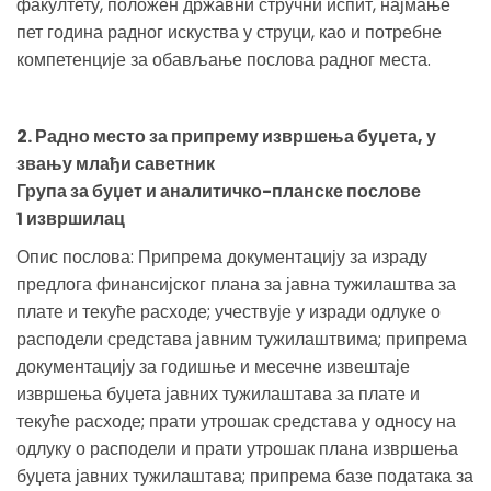
факултету, положен државни стручни испит, најмање
пет година радног искуства у струци, као и потребне
компетенције за обављање послова радног места.
2. Радно место за припрему извршења буџета, у
звању млађи саветник
Група за буџет и аналитичко-планске послове
1 извршилац
Опис послова: Припрема документацију за израду
предлога финансијског плана за јавна тужилаштва за
плате и текуће расходе; учествује у изради одлуке о
расподели средстава јавним тужилаштвима; припрема
документацију за годишње и месечне извештаје
извршења буџета јавних тужилаштава за плате и
текуће расходе; прати утрошак средстава у односу на
одлуку о расподели и прати утрошак плана извршења
буџета јавних тужилаштава; припрема базе података за