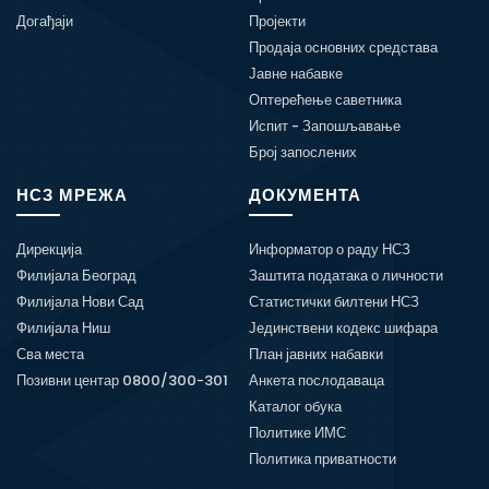
Догађаји
Пројекти
Продаја основних средстава
Јавне набавке
Оптерећење саветника
Испит - Запошљавање
Број запослених
НСЗ МРЕЖА
ДОКУМЕНТА
Дирекција
Информатор о раду НСЗ
Филијала Београд
Заштита података о личности
Филијала Нови Сад
Статистички билтени НСЗ
Филијала Ниш
Јединствени кодекс шифара
Сва места
План јавних набавки
Позивни центар 0800/300-301
Анкета послодаваца
Каталог обука
Политике ИМС
Политика приватности