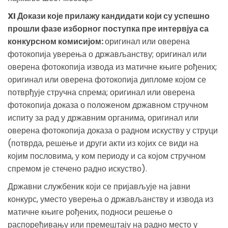
XI Докази које прилажу кандидати који су успешно
прошли фазе изборног поступка пре интервјуа са
конкурсном комисијом:
оригинал или оверена
фотокопија уверења о држављанству; оригинал или
оверена фотокопија извода из матичне књиге рођених;
оригинал или оверена фотокопија дипломе којом се
потврђује стручна спрема; оригинал или оверена
фотокопија доказа о положеном државном стручном
испиту за рад у државним органима, оригинал или
оверена фотокопија доказа о радном искуству у струци
(потврда, решење и други акти из којих се види на
којим пословима, у ком периоду и са којом стручном
спремом је стечено радно искуство).
Државни службеник који се пријављује на јавни
конкурс, уместо уверења о држављанству и извода из
матичне књиге рођених, подноси решење о
распоређивању или премештају на радно место у