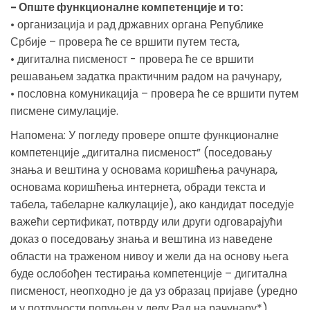
- Опште функционалне компетенције и то:
• организација и рад државних органа Републике
Србије – провера ће се вршити путем теста,
• дигитална писменост - провера ће се вршити
решавањем задатка практичним радом на рачунару,
• пословна комуникација – провера ће се вршити путем
писмене симулације.
Напомена: У погледу провере опште функционалне
компетенције „дигитална писменост” (поседовању
знања и вештина у основама коришћења рачунара,
основама коришћења интернета, обради текста и
табела, табеларне калкулације), ако кандидат поседује
важећи сертификат, потврду или други одговарајући
доказ о поседовању знања и вештина из наведене
области на траженом нивоу и жели да на основу њега
буде ослобођен тестирања компетенције – дигитална
писменост, неопходно је да уз образац пријаве (уредно
и у потпуности попуњен у делу Рад на рачунару*),