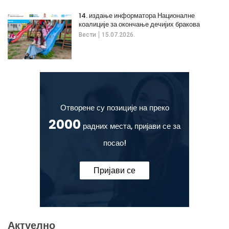
14. издање информатора Националне
коалиције за окончање дечијих бракова
Вести
15.07.2026.
Отворене су позиције на преко
2000
радних места, пријави се за
посао!
Пријави се
Актуелно