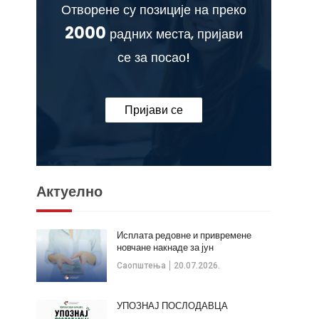
Отворене су позиције на преко
2000
радних места, пријави
се за посао!
Пријави се
Актуелно
Исплата редовне и привремене
новчане накнаде за јун
Саопштења
20.07.2026.
УПОЗНАЈ ПОСЛОДАВЦА