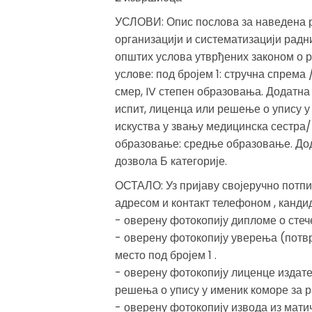
УСЛОВИ: Опис послова за наведена р
организацији и систематизацији рад
општих услова утврђених законом о р
услове: под бројем 1: стручна спрем
смер, IV степен образовања. Додатна
испит, лиценца или решење о упису 
искуства у звању медицинска сестра/
образовање: средње образовање. Дод
дозвола Б категорије.
ОСТАЛО: Уз пријаву својеручно потпи
адресом и контакт телефоном , кандид
- оверену фотокопију дипломе о сте
- оверену фотокопију уверења (потв
место под бројем 1 .
- оверену фотокопију лиценце издат
решења о упису у именик коморе за ра
- оверену фотокопију извода из мати