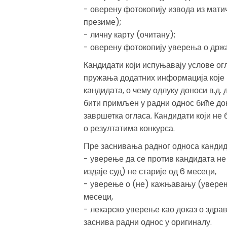
- оверену фотокопију извода из мати
презиме);
- личну карту (очитану);
- оверену фотокопију уверења о држ
Кандидати који испуњавају услове ог
пружања додатних информација које 
кандидата, о чему одлуку доноси в.д. 
бити примљен у радни однос биће дон
завршетка огласа. Кандидати који не
о резултатима конкурса.
Пре заснивања радног односа кандида
- уверење да се против кандидата не
издаје суд) не старије од 6 месеци,
- уверење о (не) кажњавању (уверење
месеци,
- лекарско уверење као доказ о здрав
заснива радни однос у оригиналу.