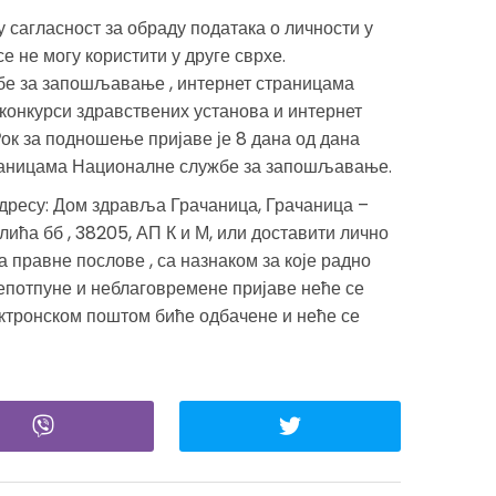
у сагласност за обраду података о личности у
е не могу користити у друге сврхе.
бе за запошљавање , интернет страницама
онкурси здравствених установа и интернет
ок за подношење пријаве је 8 дана од дана
раницама Националне службе за запошљавање.
адресу: Дом здравља Грачаница, Грачаница –
лића бб , 38205, АП К и М, или доставити лично
 правне послове , са назнаком за које радно
Непотпуне и неблаговремене пријаве неће се
ктронском поштом биће одбачене и неће се