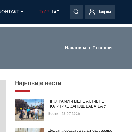
КОНТАКТ
ЋИР
LAT
Пријава
Насловна
Послови
Најновије вести
ПРОГРАМИ И МЕРЕ АКТИВНЕ
ПОЛИТИКЕ ЗАПОШЉАВАЊА У
ОПШТИНИ КЛАДОВО
Вести
23.07.2026.
Додатна средства за запошљавање