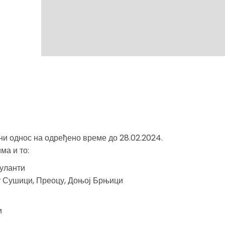
ни однос на одређено време до 28.02.2024.
ма и то:
буланти
у Сушици, Преоцу, Доњој Брњици
и