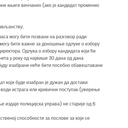
чне књиге венчаних (ако је кандидат променио
ављанству;
ласа могу бити позвани на разговор ради
могу бити важне за доношење одлуке о избору
директора. Одлука о избору кандидата који ће
ета у року од највише 30 дана од дана
 буду изабрани неће бити посебно обавештавани
т који буде изабран је дужан да достави:
 води истрага или кривични поступак (уверење
 издаје полицијска управа) не старије од 6
ственој способности за послове за који се