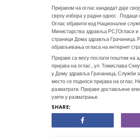
Пријавом на оглас кандидат даје свој
сврху избора у радни однос . Подаци с
Оглас објавити код Националне служ
Министарства здравља РС/Огласи и к
страници Дома здравља Грачаница. Р
објављивања огласа на интернет ст
Пријаве са могу послати поштом на 
пријава на оглас , ул. Томислава Секу
у Дому здравља Грачаница, Служби за
место се подноси пријава на оглас. 
разматрати. Пријаве достављене еле
узети у разматрање.
SHARE: