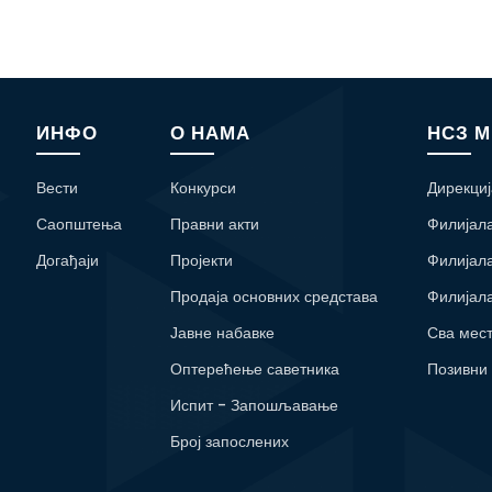
ИНФО
О НАМА
НСЗ 
Вести
Конкурси
Дирекциј
Саопштења
Правни акти
Филијал
Догађаји
Пројекти
Филијал
Продаја основних средстава
Филијал
Јавне набавке
Сва мес
Оптерећење саветника
Позивни
Испит - Запошљавање
Број запослених