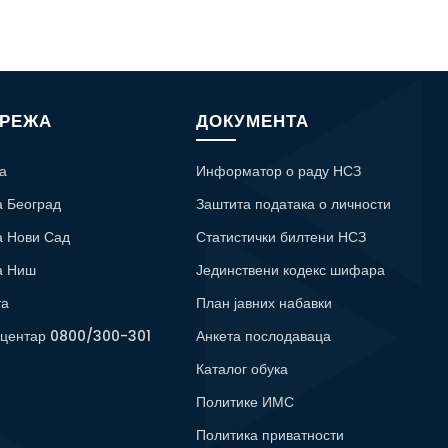
МРЕЖА
ДОКУМЕНТА
а
Информатор о раду НСЗ
а Београд
Заштита података о личности
а Нови Сад
Статистички билтени НСЗ
а Ниш
Јединствени кодекс шифара
та
План јавних набавки
 центар 0800/300-301
Анкета послодаваца
Каталог обука
Политике ИМС
Политика приватности