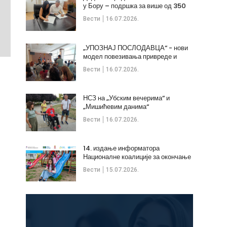
у Бору – подршка за више од 350
незапослених
Вести
16.07.2026.
„УПОЗНАЈ ПОСЛОДАВЦА“ - нови
модел повезивања привреде и
стручних кадрова
Вести
16.07.2026.
НСЗ на „Убским вечерима“ и
„Мишићевим данима“
Вести
16.07.2026.
14. издање информатора
Националне коалиције за окончање
дечијих бракова
Вести
15.07.2026.