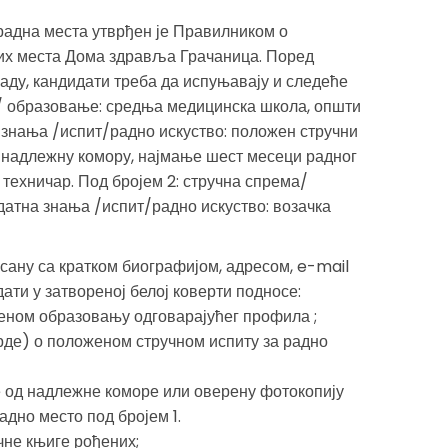
адна места утврђен је Правилником о
них места Дома здравља Грачаница. Поред
аду, кандидати треба да испуњавају и следеће
а / образовање: средња медицинска школа, општи
 знања /испит/радно искуство: положен стручни
у надлежну комору, најмање шест месеци радног
 техничар. Под бројем 2: стручна спрема/
атна знања /испит/радно искуство: возачка
сану са кратком биографијом, адресом, e-mail
ати у затвореној белој коверти подносе:
ченом образовању одговарајућег профила ;
рде) о положеном стручном испиту за радно
е од надлежне коморе или оверену фотокопију
дно место под бројем 1.
чне књиге рођених;