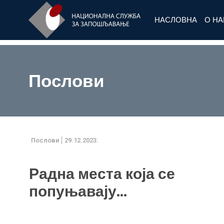
НАСЛОВНА
О Н
Послови
Послови
29.12.2023.
Радна места која се
попуњавају...